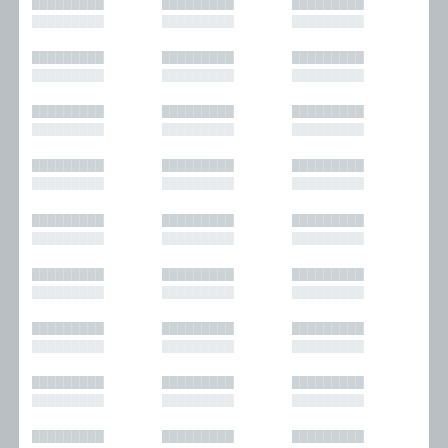
█████████
█████████
█████████
█████████
█████████
█████████
█████████
█████████
█████████
█████████
█████████
█████████
█████████
█████████
█████████
█████████
█████████
█████████
█████████
█████████
█████████
█████████
█████████
█████████
█████████
█████████
█████████
█████████
█████████
█████████
█████████
█████████
█████████
█████████
█████████
█████████
█████████
█████████
█████████
█████████
█████████
█████████
█████████
█████████
█████████
█████████
█████████
█████████
█████████
█████████
█████████