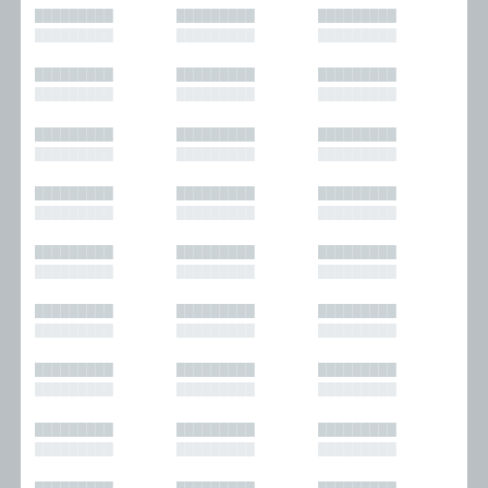
█████████
█████████
█████████
█████████
█████████
█████████
█████████
█████████
█████████
█████████
█████████
█████████
█████████
█████████
█████████
█████████
█████████
█████████
█████████
█████████
█████████
█████████
█████████
█████████
█████████
█████████
█████████
█████████
█████████
█████████
█████████
█████████
█████████
█████████
█████████
█████████
█████████
█████████
█████████
█████████
█████████
█████████
█████████
█████████
█████████
█████████
█████████
█████████
█████████
█████████
█████████