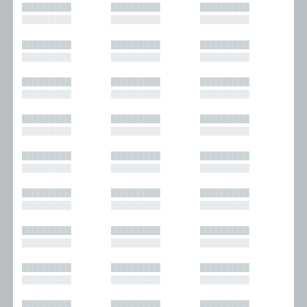
█████████
█████████
█████████
█████████
█████████
█████████
█████████
█████████
█████████
█████████
█████████
█████████
█████████
█████████
█████████
█████████
█████████
█████████
█████████
█████████
█████████
█████████
█████████
█████████
█████████
█████████
█████████
█████████
█████████
█████████
█████████
█████████
█████████
█████████
█████████
█████████
█████████
█████████
█████████
█████████
█████████
█████████
█████████
█████████
█████████
█████████
█████████
█████████
█████████
█████████
█████████