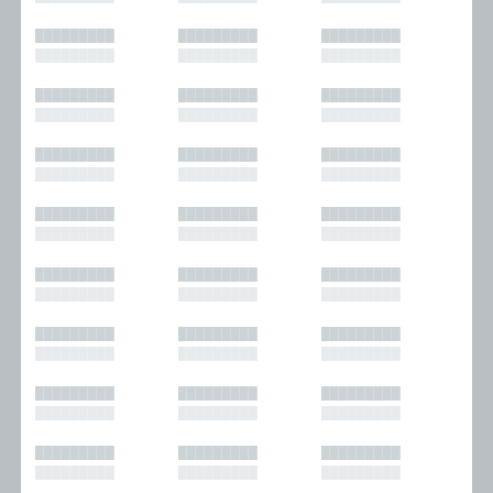
█████████
█████████
█████████
█████████
█████████
█████████
█████████
█████████
█████████
█████████
█████████
█████████
█████████
█████████
█████████
█████████
█████████
█████████
█████████
█████████
█████████
█████████
█████████
█████████
█████████
█████████
█████████
█████████
█████████
█████████
█████████
█████████
█████████
█████████
█████████
█████████
█████████
█████████
█████████
█████████
█████████
█████████
█████████
█████████
█████████
█████████
█████████
█████████