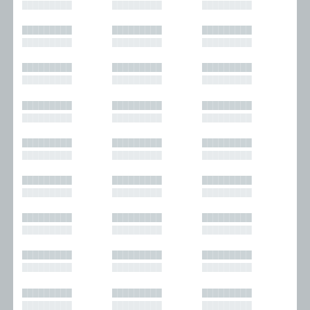
█████████
█████████
█████████
█████████
█████████
█████████
█████████
█████████
█████████
█████████
█████████
█████████
█████████
█████████
█████████
█████████
█████████
█████████
█████████
█████████
█████████
█████████
█████████
█████████
█████████
█████████
█████████
█████████
█████████
█████████
█████████
█████████
█████████
█████████
█████████
█████████
█████████
█████████
█████████
█████████
█████████
█████████
█████████
█████████
█████████
█████████
█████████
█████████
█████████
█████████
█████████