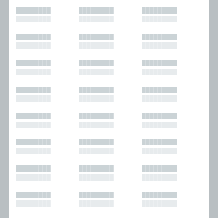
█████████
█████████
█████████
█████████
█████████
█████████
█████████
█████████
█████████
█████████
█████████
█████████
█████████
█████████
█████████
█████████
█████████
█████████
█████████
█████████
█████████
█████████
█████████
█████████
█████████
█████████
█████████
█████████
█████████
█████████
█████████
█████████
█████████
█████████
█████████
█████████
█████████
█████████
█████████
█████████
█████████
█████████
█████████
█████████
█████████
█████████
█████████
█████████