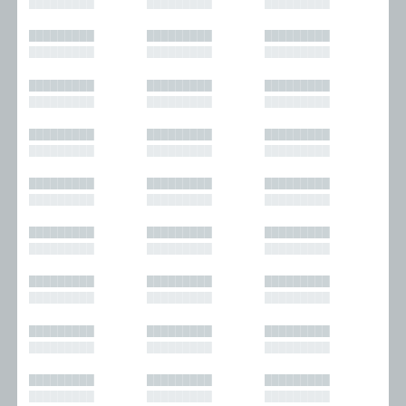
█████████
█████████
█████████
█████████
█████████
█████████
█████████
█████████
█████████
█████████
█████████
█████████
█████████
█████████
█████████
█████████
█████████
█████████
█████████
█████████
█████████
█████████
█████████
█████████
█████████
█████████
█████████
█████████
█████████
█████████
█████████
█████████
█████████
█████████
█████████
█████████
█████████
█████████
█████████
█████████
█████████
█████████
█████████
█████████
█████████
█████████
█████████
█████████
█████████
█████████
█████████