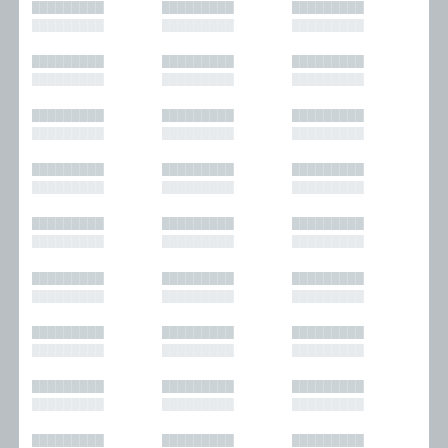
█████████
█████████
█████████
█████████
█████████
█████████
█████████
█████████
█████████
█████████
█████████
█████████
█████████
█████████
█████████
█████████
█████████
█████████
█████████
█████████
█████████
█████████
█████████
█████████
█████████
█████████
█████████
█████████
█████████
█████████
█████████
█████████
█████████
█████████
█████████
█████████
█████████
█████████
█████████
█████████
█████████
█████████
█████████
█████████
█████████
█████████
█████████
█████████
█████████
█████████
█████████