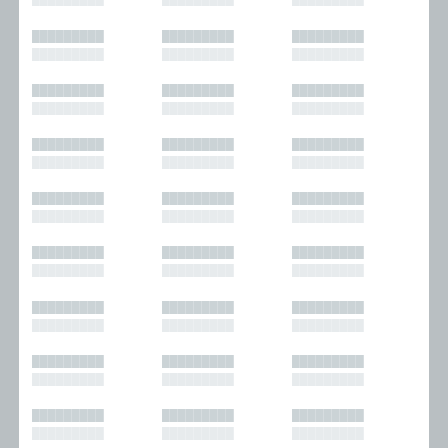
█████████
█████████
█████████
█████████
█████████
█████████
█████████
█████████
█████████
█████████
█████████
█████████
█████████
█████████
█████████
█████████
█████████
█████████
█████████
█████████
█████████
█████████
█████████
█████████
█████████
█████████
█████████
█████████
█████████
█████████
█████████
█████████
█████████
█████████
█████████
█████████
█████████
█████████
█████████
█████████
█████████
█████████
█████████
█████████
█████████
█████████
█████████
█████████