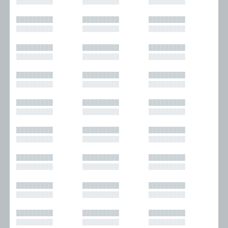
█████████
█████████
█████████
█████████
█████████
█████████
█████████
█████████
█████████
█████████
█████████
█████████
█████████
█████████
█████████
█████████
█████████
█████████
█████████
█████████
█████████
█████████
█████████
█████████
█████████
█████████
█████████
█████████
█████████
█████████
█████████
█████████
█████████
█████████
█████████
█████████
█████████
█████████
█████████
█████████
█████████
█████████
█████████
█████████
█████████
█████████
█████████
█████████
█████████
█████████
█████████