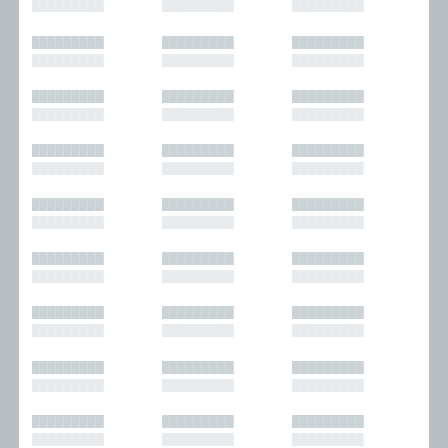
█████████
█████████
█████████
█████████
█████████
█████████
█████████
█████████
█████████
█████████
█████████
█████████
█████████
█████████
█████████
█████████
█████████
█████████
█████████
█████████
█████████
█████████
█████████
█████████
█████████
█████████
█████████
█████████
█████████
█████████
█████████
█████████
█████████
█████████
█████████
█████████
█████████
█████████
█████████
█████████
█████████
█████████
█████████
█████████
█████████
█████████
█████████
█████████
█████████
█████████
█████████