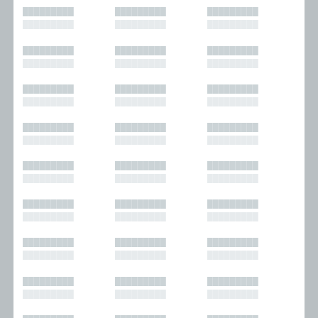
█████████
█████████
█████████
█████████
█████████
█████████
█████████
█████████
█████████
█████████
█████████
█████████
█████████
█████████
█████████
█████████
█████████
█████████
█████████
█████████
█████████
█████████
█████████
█████████
█████████
█████████
█████████
█████████
█████████
█████████
█████████
█████████
█████████
█████████
█████████
█████████
█████████
█████████
█████████
█████████
█████████
█████████
█████████
█████████
█████████
█████████
█████████
█████████