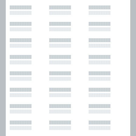
█████████
█████████
█████████
█████████
█████████
█████████
█████████
█████████
█████████
█████████
█████████
█████████
█████████
█████████
█████████
█████████
█████████
█████████
█████████
█████████
█████████
█████████
█████████
█████████
█████████
█████████
█████████
█████████
█████████
█████████
█████████
█████████
█████████
█████████
█████████
█████████
█████████
█████████
█████████
█████████
█████████
█████████
█████████
█████████
█████████
█████████
█████████
█████████