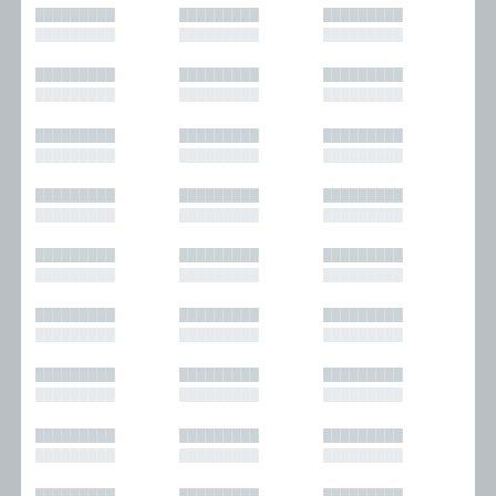
█████████
█████████
█████████
█████████
█████████
█████████
█████████
█████████
█████████
█████████
█████████
█████████
█████████
█████████
█████████
█████████
█████████
█████████
█████████
█████████
█████████
█████████
█████████
█████████
█████████
█████████
█████████
█████████
█████████
█████████
█████████
█████████
█████████
█████████
█████████
█████████
█████████
█████████
█████████
█████████
█████████
█████████
█████████
█████████
█████████
█████████
█████████
█████████
█████████
█████████
█████████