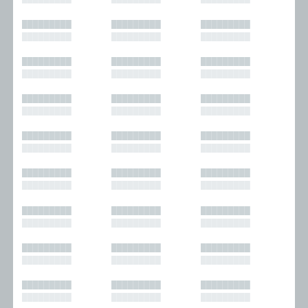
█████████
█████████
█████████
█████████
█████████
█████████
█████████
█████████
█████████
█████████
█████████
█████████
█████████
█████████
█████████
█████████
█████████
█████████
█████████
█████████
█████████
█████████
█████████
█████████
█████████
█████████
█████████
█████████
█████████
█████████
█████████
█████████
█████████
█████████
█████████
█████████
█████████
█████████
█████████
█████████
█████████
█████████
█████████
█████████
█████████
█████████
█████████
█████████