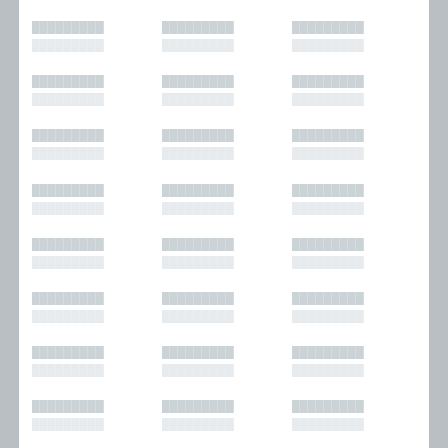
█████████
█████████
█████████
█████████
█████████
█████████
█████████
█████████
█████████
█████████
█████████
█████████
█████████
█████████
█████████
█████████
█████████
█████████
█████████
█████████
█████████
█████████
█████████
█████████
█████████
█████████
█████████
█████████
█████████
█████████
█████████
█████████
█████████
█████████
█████████
█████████
█████████
█████████
█████████
█████████
█████████
█████████
█████████
█████████
█████████
█████████
█████████
█████████