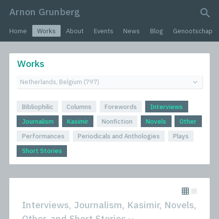
Arnon Grunberg
search query
Home
Works
About
Events
News
Blog
Genootschap
Works
Bibliophilic
Columns
Forewords
Interviews
Journalism
Kasimir
Nonfiction
Novels
Other
Performances
Periodicals and Anthologies
Plays
Short Stories
Interviews, Journalism, Kasimir, Novels,
Other, and Short Stories