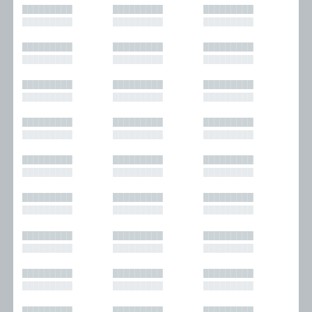
█████████
█████████
█████████
█████████
█████████
█████████
█████████
█████████
█████████
█████████
█████████
█████████
█████████
█████████
█████████
█████████
█████████
█████████
█████████
█████████
█████████
█████████
█████████
█████████
█████████
█████████
█████████
█████████
█████████
█████████
█████████
█████████
█████████
█████████
█████████
█████████
█████████
█████████
█████████
█████████
█████████
█████████
█████████
█████████
█████████
█████████
█████████
█████████
█████████
█████████
█████████