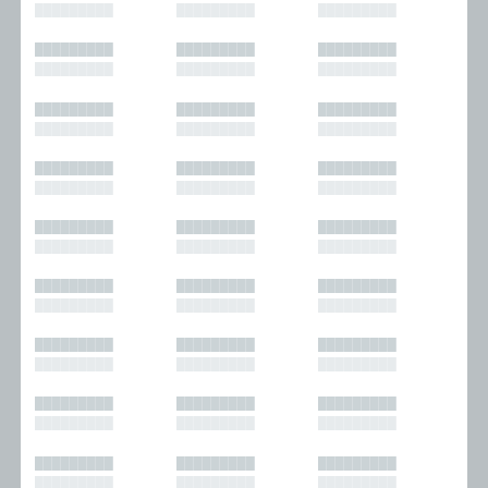
█████████
█████████
█████████
█████████
█████████
█████████
█████████
█████████
█████████
█████████
█████████
█████████
█████████
█████████
█████████
█████████
█████████
█████████
█████████
█████████
█████████
█████████
█████████
█████████
█████████
█████████
█████████
█████████
█████████
█████████
█████████
█████████
█████████
█████████
█████████
█████████
█████████
█████████
█████████
█████████
█████████
█████████
█████████
█████████
█████████
█████████
█████████
█████████
█████████
█████████
█████████