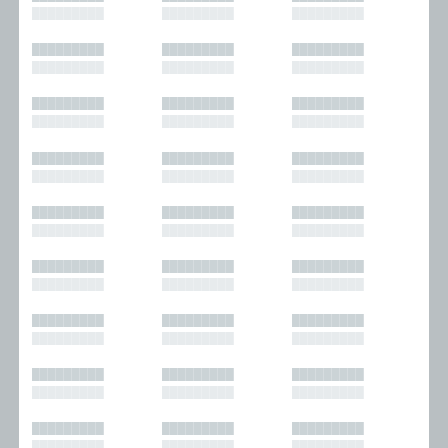
█████████
█████████
█████████
█████████
█████████
█████████
█████████
█████████
█████████
█████████
█████████
█████████
█████████
█████████
█████████
█████████
█████████
█████████
█████████
█████████
█████████
█████████
█████████
█████████
█████████
█████████
█████████
█████████
█████████
█████████
█████████
█████████
█████████
█████████
█████████
█████████
█████████
█████████
█████████
█████████
█████████
█████████
█████████
█████████
█████████
█████████
█████████
█████████
█████████
█████████
█████████