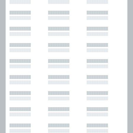
█████████
█████████
█████████
█████████
█████████
█████████
█████████
█████████
█████████
█████████
█████████
█████████
█████████
█████████
█████████
█████████
█████████
█████████
█████████
█████████
█████████
█████████
█████████
█████████
█████████
█████████
█████████
█████████
█████████
█████████
█████████
█████████
█████████
█████████
█████████
█████████
█████████
█████████
█████████
█████████
█████████
█████████
█████████
█████████
█████████
█████████
█████████
█████████
█████████
█████████
█████████