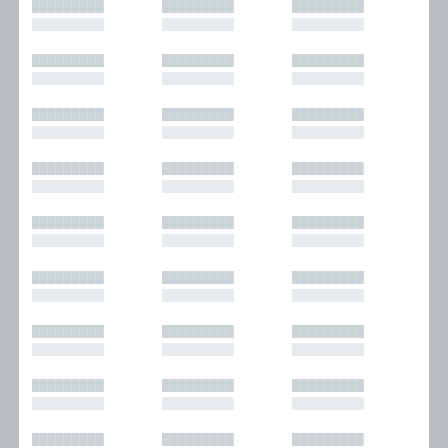
█████████
█████████
█████████
█████████
█████████
█████████
█████████
█████████
█████████
█████████
█████████
█████████
█████████
█████████
█████████
█████████
█████████
█████████
█████████
█████████
█████████
█████████
█████████
█████████
█████████
█████████
█████████
█████████
█████████
█████████
█████████
█████████
█████████
█████████
█████████
█████████
█████████
█████████
█████████
█████████
█████████
█████████
█████████
█████████
█████████
█████████
█████████
█████████
█████████
█████████
█████████