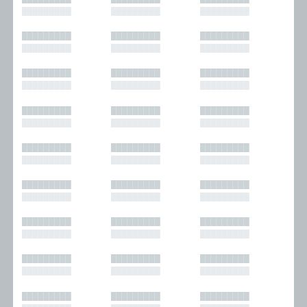
█████████
█████████
█████████
█████████
█████████
█████████
█████████
█████████
█████████
█████████
█████████
█████████
█████████
█████████
█████████
█████████
█████████
█████████
█████████
█████████
█████████
█████████
█████████
█████████
█████████
█████████
█████████
█████████
█████████
█████████
█████████
█████████
█████████
█████████
█████████
█████████
█████████
█████████
█████████
█████████
█████████
█████████
█████████
█████████
█████████
█████████
█████████
█████████