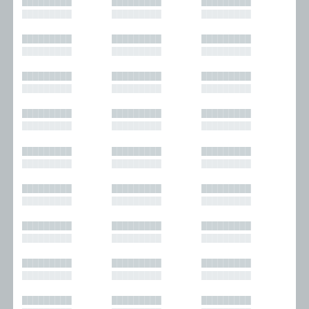
█████████
█████████
█████████
█████████
█████████
█████████
█████████
█████████
█████████
█████████
█████████
█████████
█████████
█████████
█████████
█████████
█████████
█████████
█████████
█████████
█████████
█████████
█████████
█████████
█████████
█████████
█████████
█████████
█████████
█████████
█████████
█████████
█████████
█████████
█████████
█████████
█████████
█████████
█████████
█████████
█████████
█████████
█████████
█████████
█████████
█████████
█████████
█████████
█████████
█████████
█████████