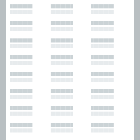
█████████
█████████
█████████
█████████
█████████
█████████
█████████
█████████
█████████
█████████
█████████
█████████
█████████
█████████
█████████
█████████
█████████
█████████
█████████
█████████
█████████
█████████
█████████
█████████
█████████
█████████
█████████
█████████
█████████
█████████
█████████
█████████
█████████
█████████
█████████
█████████
█████████
█████████
█████████
█████████
█████████
█████████
█████████
█████████
█████████
█████████
█████████
█████████