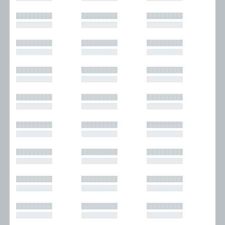
█████████
█████████
█████████
█████████
█████████
█████████
█████████
█████████
█████████
█████████
█████████
█████████
█████████
█████████
█████████
█████████
█████████
█████████
█████████
█████████
█████████
█████████
█████████
█████████
█████████
█████████
█████████
█████████
█████████
█████████
█████████
█████████
█████████
█████████
█████████
█████████
█████████
█████████
█████████
█████████
█████████
█████████
█████████
█████████
█████████
█████████
█████████
█████████