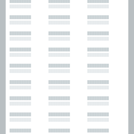
█████████
█████████
█████████
█████████
█████████
█████████
█████████
█████████
█████████
█████████
█████████
█████████
█████████
█████████
█████████
█████████
█████████
█████████
█████████
█████████
█████████
█████████
█████████
█████████
█████████
█████████
█████████
█████████
█████████
█████████
█████████
█████████
█████████
█████████
█████████
█████████
█████████
█████████
█████████
█████████
█████████
█████████
█████████
█████████
█████████
█████████
█████████
█████████
█████████
█████████
█████████