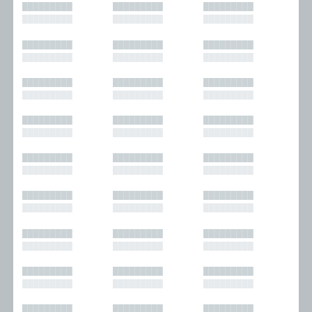
█████████
█████████
█████████
█████████
█████████
█████████
█████████
█████████
█████████
█████████
█████████
█████████
█████████
█████████
█████████
█████████
█████████
█████████
█████████
█████████
█████████
█████████
█████████
█████████
█████████
█████████
█████████
█████████
█████████
█████████
█████████
█████████
█████████
█████████
█████████
█████████
█████████
█████████
█████████
█████████
█████████
█████████
█████████
█████████
█████████
█████████
█████████
█████████
█████████
█████████
█████████