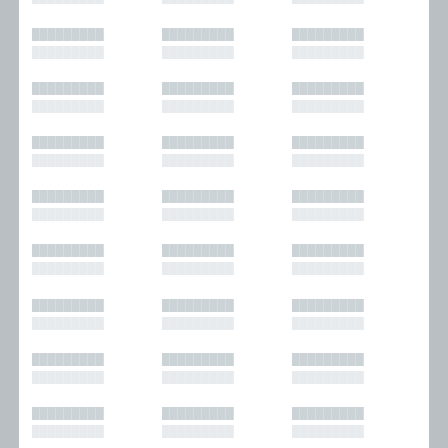
█████████
█████████
█████████
█████████
█████████
█████████
█████████
█████████
█████████
█████████
█████████
█████████
█████████
█████████
█████████
█████████
█████████
█████████
█████████
█████████
█████████
█████████
█████████
█████████
█████████
█████████
█████████
█████████
█████████
█████████
█████████
█████████
█████████
█████████
█████████
█████████
█████████
█████████
█████████
█████████
█████████
█████████
█████████
█████████
█████████
█████████
█████████
█████████