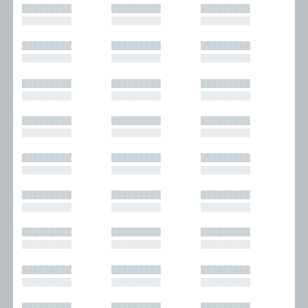
█████████
█████████
█████████
█████████
█████████
█████████
█████████
█████████
█████████
█████████
█████████
█████████
█████████
█████████
█████████
█████████
█████████
█████████
█████████
█████████
█████████
█████████
█████████
█████████
█████████
█████████
█████████
█████████
█████████
█████████
█████████
█████████
█████████
█████████
█████████
█████████
█████████
█████████
█████████
█████████
█████████
█████████
█████████
█████████
█████████
█████████
█████████
█████████
█████████
█████████
█████████