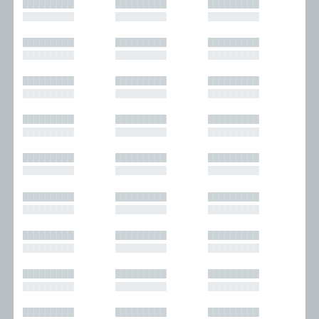
█████████
█████████
█████████
█████████
█████████
█████████
█████████
█████████
█████████
█████████
█████████
█████████
█████████
█████████
█████████
█████████
█████████
█████████
█████████
█████████
█████████
█████████
█████████
█████████
█████████
█████████
█████████
█████████
█████████
█████████
█████████
█████████
█████████
█████████
█████████
█████████
█████████
█████████
█████████
█████████
█████████
█████████
█████████
█████████
█████████
█████████
█████████
█████████
█████████
█████████
█████████