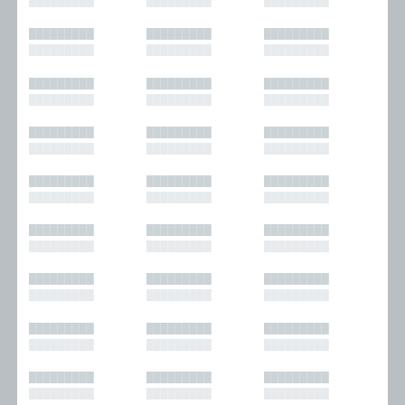
█████████
█████████
█████████
█████████
█████████
█████████
█████████
█████████
█████████
█████████
█████████
█████████
█████████
█████████
█████████
█████████
█████████
█████████
█████████
█████████
█████████
█████████
█████████
█████████
█████████
█████████
█████████
█████████
█████████
█████████
█████████
█████████
█████████
█████████
█████████
█████████
█████████
█████████
█████████
█████████
█████████
█████████
█████████
█████████
█████████
█████████
█████████
█████████
█████████
█████████
█████████