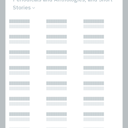
Stories
All
Novels
█████████
█████████
█████████
Bibliophilic
Other
█████████
█████████
█████████
Columns
Performances
Forewords
Periodicals and
█████████
█████████
█████████
Interviews
Anthologies
█████████
█████████
█████████
Journalism
Plays
Kasimir
Short Stories
█████████
█████████
█████████
Nonfiction
█████████
█████████
█████████
█████████
█████████
█████████
█████████
█████████
█████████
█████████
█████████
█████████
█████████
█████████
█████████
█████████
█████████
█████████
█████████
█████████
█████████
█████████
█████████
█████████
█████████
█████████
█████████