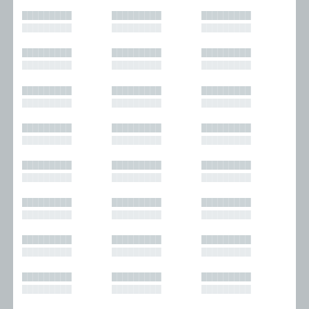
█████████
█████████
█████████
█████████
█████████
█████████
█████████
█████████
█████████
█████████
█████████
█████████
█████████
█████████
█████████
█████████
█████████
█████████
█████████
█████████
█████████
█████████
█████████
█████████
█████████
█████████
█████████
█████████
█████████
█████████
█████████
█████████
█████████
█████████
█████████
█████████
█████████
█████████
█████████
█████████
█████████
█████████
█████████
█████████
█████████
█████████
█████████
█████████