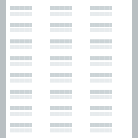
█████████
█████████
█████████
█████████
█████████
█████████
█████████
█████████
█████████
█████████
█████████
█████████
█████████
█████████
█████████
█████████
█████████
█████████
█████████
█████████
█████████
█████████
█████████
█████████
█████████
█████████
█████████
█████████
█████████
█████████
█████████
█████████
█████████
█████████
█████████
█████████
█████████
█████████
█████████
█████████
█████████
█████████
█████████
█████████
█████████
█████████
█████████
█████████