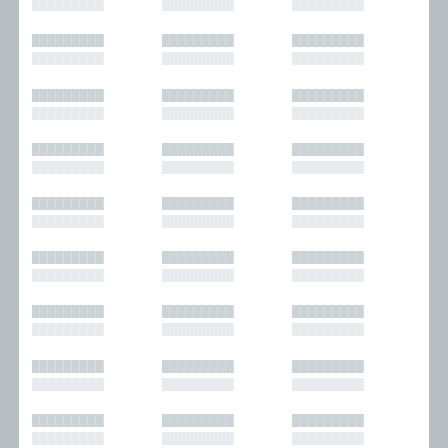
█████████
█████████
█████████
█████████
█████████
█████████
█████████
█████████
█████████
█████████
█████████
█████████
█████████
█████████
█████████
█████████
█████████
█████████
█████████
█████████
█████████
█████████
█████████
█████████
█████████
█████████
█████████
█████████
█████████
█████████
█████████
█████████
█████████
█████████
█████████
█████████
█████████
█████████
█████████
█████████
█████████
█████████
█████████
█████████
█████████
█████████
█████████
█████████
█████████
█████████
█████████