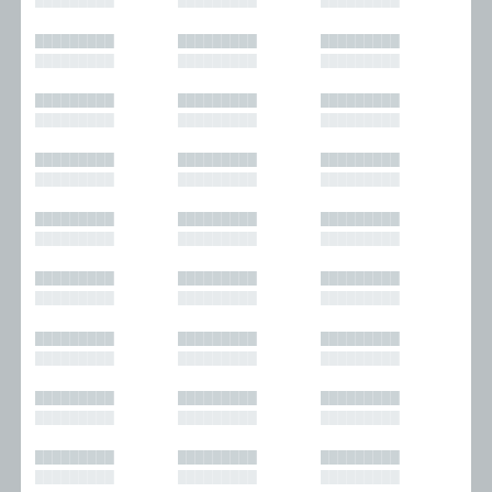
█████████
█████████
█████████
█████████
█████████
█████████
█████████
█████████
█████████
█████████
█████████
█████████
█████████
█████████
█████████
█████████
█████████
█████████
█████████
█████████
█████████
█████████
█████████
█████████
█████████
█████████
█████████
█████████
█████████
█████████
█████████
█████████
█████████
█████████
█████████
█████████
█████████
█████████
█████████
█████████
█████████
█████████
█████████
█████████
█████████
█████████
█████████
█████████
█████████
█████████
█████████