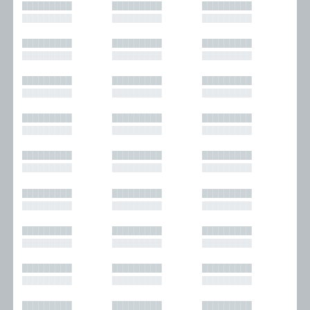
█████████
█████████
█████████
█████████
█████████
█████████
█████████
█████████
█████████
█████████
█████████
█████████
█████████
█████████
█████████
█████████
█████████
█████████
█████████
█████████
█████████
█████████
█████████
█████████
█████████
█████████
█████████
█████████
█████████
█████████
█████████
█████████
█████████
█████████
█████████
█████████
█████████
█████████
█████████
█████████
█████████
█████████
█████████
█████████
█████████
█████████
█████████
█████████
█████████
█████████
█████████