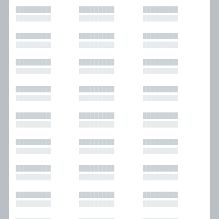
█████████
█████████
█████████
█████████
█████████
█████████
█████████
█████████
█████████
█████████
█████████
█████████
█████████
█████████
█████████
█████████
█████████
█████████
█████████
█████████
█████████
█████████
█████████
█████████
█████████
█████████
█████████
█████████
█████████
█████████
█████████
█████████
█████████
█████████
█████████
█████████
█████████
█████████
█████████
█████████
█████████
█████████
█████████
█████████
█████████
█████████
█████████
█████████