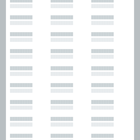
█████████
█████████
█████████
█████████
█████████
█████████
█████████
█████████
█████████
█████████
█████████
█████████
█████████
█████████
█████████
█████████
█████████
█████████
█████████
█████████
█████████
█████████
█████████
█████████
█████████
█████████
█████████
█████████
█████████
█████████
█████████
█████████
█████████
█████████
█████████
█████████
█████████
█████████
█████████
█████████
█████████
█████████
█████████
█████████
█████████
█████████
█████████
█████████
█████████
█████████
█████████