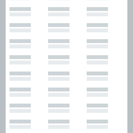
█████████
█████████
█████████
█████████
█████████
█████████
█████████
█████████
█████████
█████████
█████████
█████████
█████████
█████████
█████████
█████████
█████████
█████████
█████████
█████████
█████████
█████████
█████████
█████████
█████████
█████████
█████████
█████████
█████████
█████████
█████████
█████████
█████████
█████████
█████████
█████████
█████████
█████████
█████████
█████████
█████████
█████████
█████████
█████████
█████████
█████████
█████████
█████████