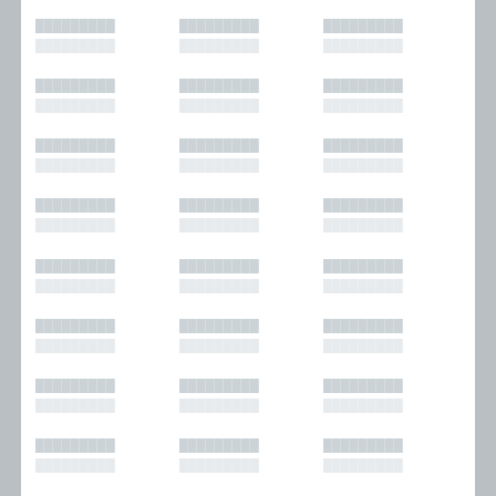
█████████
█████████
█████████
█████████
█████████
█████████
█████████
█████████
█████████
█████████
█████████
█████████
█████████
█████████
█████████
█████████
█████████
█████████
█████████
█████████
█████████
█████████
█████████
█████████
█████████
█████████
█████████
█████████
█████████
█████████
█████████
█████████
█████████
█████████
█████████
█████████
█████████
█████████
█████████
█████████
█████████
█████████
█████████
█████████
█████████
█████████
█████████
█████████