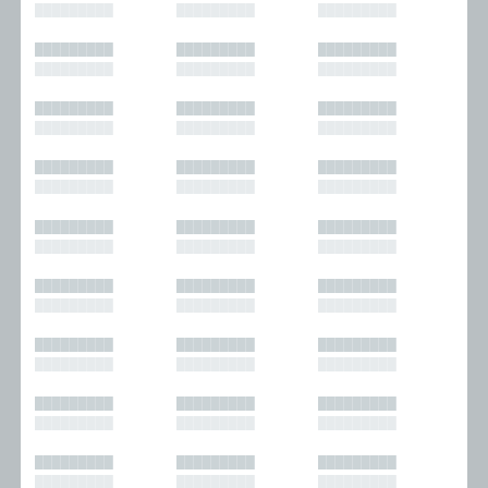
█████████
█████████
█████████
█████████
█████████
█████████
█████████
█████████
█████████
█████████
█████████
█████████
█████████
█████████
█████████
█████████
█████████
█████████
█████████
█████████
█████████
█████████
█████████
█████████
█████████
█████████
█████████
█████████
█████████
█████████
█████████
█████████
█████████
█████████
█████████
█████████
█████████
█████████
█████████
█████████
█████████
█████████
█████████
█████████
█████████
█████████
█████████
█████████
█████████
█████████
█████████