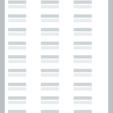
█████████
█████████
█████████
█████████
█████████
█████████
█████████
█████████
█████████
█████████
█████████
█████████
█████████
█████████
█████████
█████████
█████████
█████████
█████████
█████████
█████████
█████████
█████████
█████████
█████████
█████████
█████████
█████████
█████████
█████████
█████████
█████████
█████████
█████████
█████████
█████████
█████████
█████████
█████████
█████████
█████████
█████████
█████████
█████████
█████████
█████████
█████████
█████████
█████████
█████████
█████████