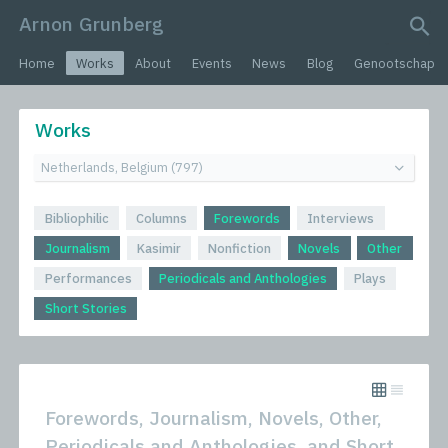
Arnon Grunberg
search query
Home
Works
About
Events
News
Blog
Genootschap
Works
Bibliophilic
Columns
Forewords
Interviews
Journalism
Kasimir
Nonfiction
Novels
Other
Performances
Periodicals and Anthologies
Plays
Short Stories
Forewords, Journalism, Novels, Other,
Periodicals and Anthologies, and Short