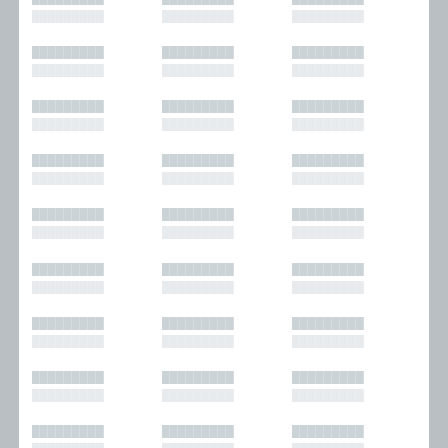
█████████
█████████
█████████
█████████
█████████
█████████
█████████
█████████
█████████
█████████
█████████
█████████
█████████
█████████
█████████
█████████
█████████
█████████
█████████
█████████
█████████
█████████
█████████
█████████
█████████
█████████
█████████
█████████
█████████
█████████
█████████
█████████
█████████
█████████
█████████
█████████
█████████
█████████
█████████
█████████
█████████
█████████
█████████
█████████
█████████
█████████
█████████
█████████