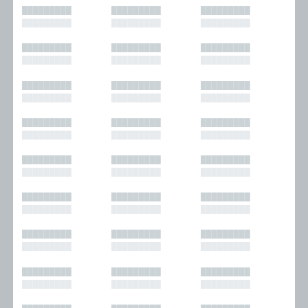
█████████
█████████
█████████
█████████
█████████
█████████
█████████
█████████
█████████
█████████
█████████
█████████
█████████
█████████
█████████
█████████
█████████
█████████
█████████
█████████
█████████
█████████
█████████
█████████
█████████
█████████
█████████
█████████
█████████
█████████
█████████
█████████
█████████
█████████
█████████
█████████
█████████
█████████
█████████
█████████
█████████
█████████
█████████
█████████
█████████
█████████
█████████
█████████