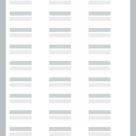
█████████
█████████
█████████
█████████
█████████
█████████
█████████
█████████
█████████
█████████
█████████
█████████
█████████
█████████
█████████
█████████
█████████
█████████
█████████
█████████
█████████
█████████
█████████
█████████
█████████
█████████
█████████
█████████
█████████
█████████
█████████
█████████
█████████
█████████
█████████
█████████
█████████
█████████
█████████
█████████
█████████
█████████
█████████
█████████
█████████
█████████
█████████
█████████
█████████
█████████
█████████