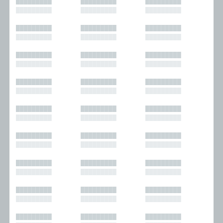
█████████
█████████
█████████
█████████
█████████
█████████
█████████
█████████
█████████
█████████
█████████
█████████
█████████
█████████
█████████
█████████
█████████
█████████
█████████
█████████
█████████
█████████
█████████
█████████
█████████
█████████
█████████
█████████
█████████
█████████
█████████
█████████
█████████
█████████
█████████
█████████
█████████
█████████
█████████
█████████
█████████
█████████
█████████
█████████
█████████
█████████
█████████
█████████
█████████
█████████
█████████