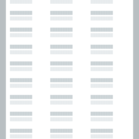
█████████
█████████
█████████
█████████
█████████
█████████
█████████
█████████
█████████
█████████
█████████
█████████
█████████
█████████
█████████
█████████
█████████
█████████
█████████
█████████
█████████
█████████
█████████
█████████
█████████
█████████
█████████
█████████
█████████
█████████
█████████
█████████
█████████
█████████
█████████
█████████
█████████
█████████
█████████
█████████
█████████
█████████
█████████
█████████
█████████
█████████
█████████
█████████
█████████
█████████
█████████