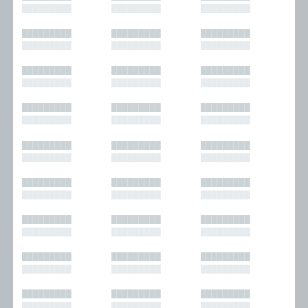
█████████
█████████
█████████
█████████
█████████
█████████
█████████
█████████
█████████
█████████
█████████
█████████
█████████
█████████
█████████
█████████
█████████
█████████
█████████
█████████
█████████
█████████
█████████
█████████
█████████
█████████
█████████
█████████
█████████
█████████
█████████
█████████
█████████
█████████
█████████
█████████
█████████
█████████
█████████
█████████
█████████
█████████
█████████
█████████
█████████
█████████
█████████
█████████
█████████
█████████
█████████