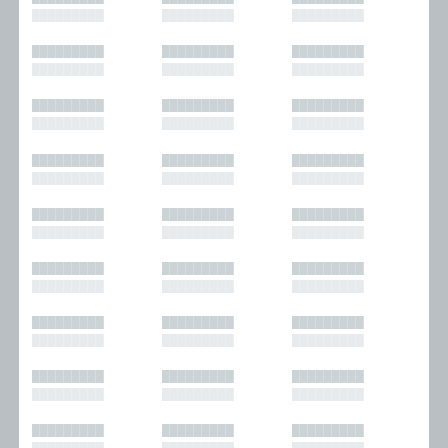
█████████
█████████
█████████
█████████
█████████
█████████
█████████
█████████
█████████
█████████
█████████
█████████
█████████
█████████
█████████
█████████
█████████
█████████
█████████
█████████
█████████
█████████
█████████
█████████
█████████
█████████
█████████
█████████
█████████
█████████
█████████
█████████
█████████
█████████
█████████
█████████
█████████
█████████
█████████
█████████
█████████
█████████
█████████
█████████
█████████
█████████
█████████
█████████