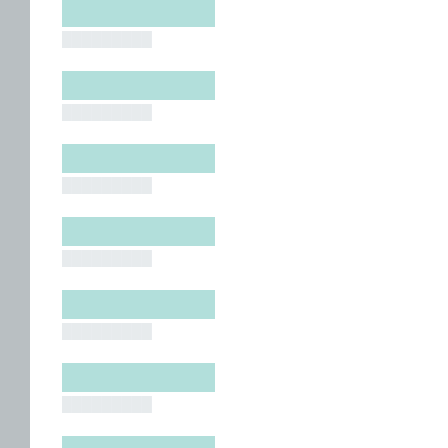
█████████
█████████
█████████
█████████
█████████
█████████
█████████
█████████
█████████
█████████
█████████
█████████