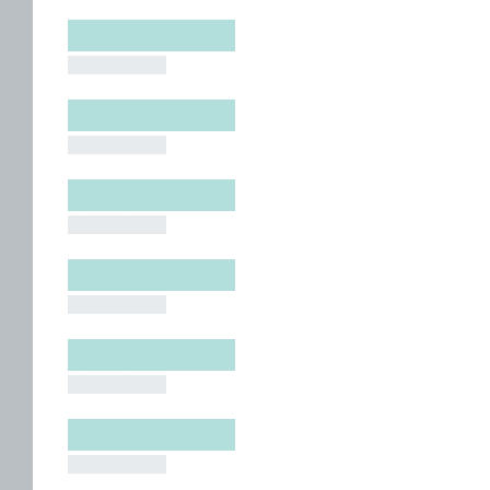
█████████
█████████
█████████
█████████
█████████
█████████
█████████
█████████
█████████
█████████
█████████
█████████