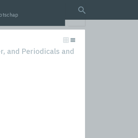
otschap
search query
r, and Periodicals and
tion
s
rmances
icals and Anthologies
Stories