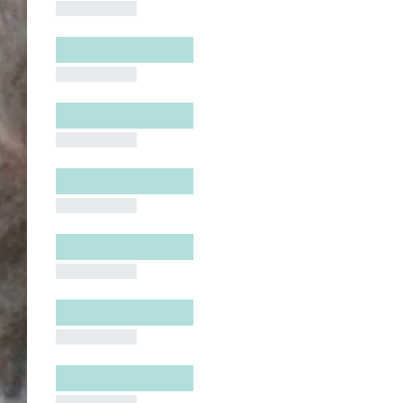
█████████
█████████
█████████
█████████
█████████
█████████
█████████
█████████
█████████
█████████
█████████
█████████
█████████