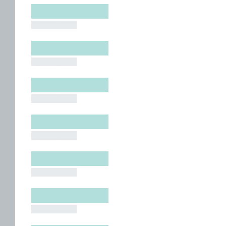
█████████
█████████
█████████
█████████
█████████
█████████
█████████
█████████
█████████
█████████
█████████
█████████