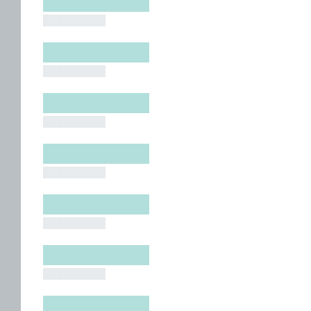
█████████
█████████
█████████
█████████
█████████
█████████
█████████
█████████
█████████
█████████
█████████
█████████
█████████