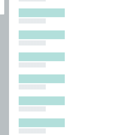
█████████
█████████
█████████
█████████
█████████
█████████
█████████
█████████
█████████
█████████
█████████
█████████