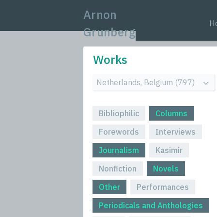
Arnon
H
Grunberg
Works
Bibliophilic
Columns
Forewords
Interviews
Journalism
Kasimir
Nonfiction
Novels
Other
Performances
Periodicals and Anthologies