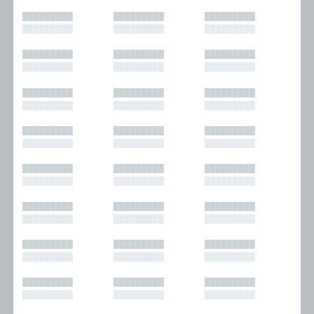
█████████
█████████
█████████
█████████
█████████
█████████
█████████
█████████
█████████
█████████
█████████
█████████
█████████
█████████
█████████
█████████
█████████
█████████
█████████
█████████
█████████
█████████
█████████
█████████
█████████
█████████
█████████
█████████
█████████
█████████
█████████
█████████
█████████
█████████
█████████
█████████
█████████
█████████
█████████
█████████
█████████
█████████
█████████
█████████
█████████
█████████
█████████
█████████