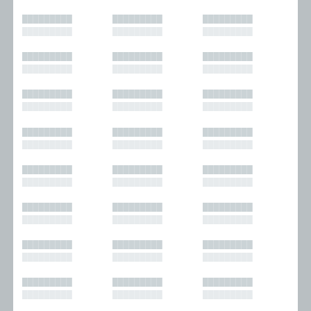
█████████
█████████
█████████
█████████
█████████
█████████
█████████
█████████
█████████
█████████
█████████
█████████
█████████
█████████
█████████
█████████
█████████
█████████
█████████
█████████
█████████
█████████
█████████
█████████
█████████
█████████
█████████
█████████
█████████
█████████
█████████
█████████
█████████
█████████
█████████
█████████
█████████
█████████
█████████
█████████
█████████
█████████
█████████
█████████
█████████
█████████
█████████
█████████