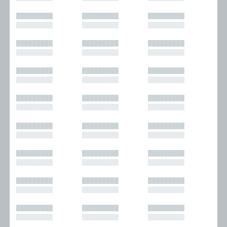
█████████
█████████
█████████
█████████
█████████
█████████
█████████
█████████
█████████
█████████
█████████
█████████
█████████
█████████
█████████
█████████
█████████
█████████
█████████
█████████
█████████
█████████
█████████
█████████
█████████
█████████
█████████
█████████
█████████
█████████
█████████
█████████
█████████
█████████
█████████
█████████
█████████
█████████
█████████
█████████
█████████
█████████
█████████
█████████
█████████
█████████
█████████
█████████