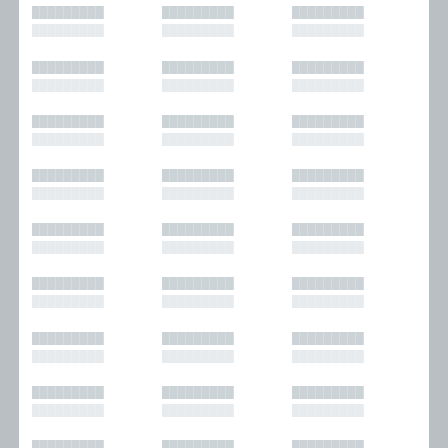
█████████
█████████
█████████
█████████
█████████
█████████
█████████
█████████
█████████
█████████
█████████
█████████
█████████
█████████
█████████
█████████
█████████
█████████
█████████
█████████
█████████
█████████
█████████
█████████
█████████
█████████
█████████
█████████
█████████
█████████
█████████
█████████
█████████
█████████
█████████
█████████
█████████
█████████
█████████
█████████
█████████
█████████
█████████
█████████
█████████
█████████
█████████
█████████
█████████
█████████
█████████