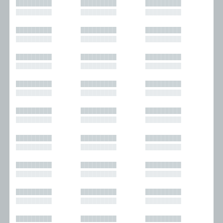
█████████
█████████
█████████
█████████
█████████
█████████
█████████
█████████
█████████
█████████
█████████
█████████
█████████
█████████
█████████
█████████
█████████
█████████
█████████
█████████
█████████
█████████
█████████
█████████
█████████
█████████
█████████
█████████
█████████
█████████
█████████
█████████
█████████
█████████
█████████
█████████
█████████
█████████
█████████
█████████
█████████
█████████
█████████
█████████
█████████
█████████
█████████
█████████
█████████
█████████
█████████