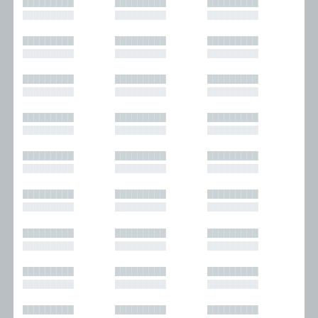
█████████
█████████
█████████
█████████
█████████
█████████
█████████
█████████
█████████
█████████
█████████
█████████
█████████
█████████
█████████
█████████
█████████
█████████
█████████
█████████
█████████
█████████
█████████
█████████
█████████
█████████
█████████
█████████
█████████
█████████
█████████
█████████
█████████
█████████
█████████
█████████
█████████
█████████
█████████
█████████
█████████
█████████
█████████
█████████
█████████
█████████
█████████
█████████
█████████
█████████
█████████