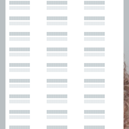
█████████
█████████
█████████
█████████
█████████
█████████
█████████
█████████
█████████
█████████
█████████
█████████
█████████
█████████
█████████
█████████
█████████
█████████
█████████
█████████
█████████
█████████
█████████
█████████
█████████
█████████
█████████
█████████
█████████
█████████
█████████
█████████
█████████
█████████
█████████
█████████
█████████
█████████
█████████
█████████
█████████
█████████
█████████
█████████
█████████
█████████
█████████
█████████
█████████
█████████
█████████