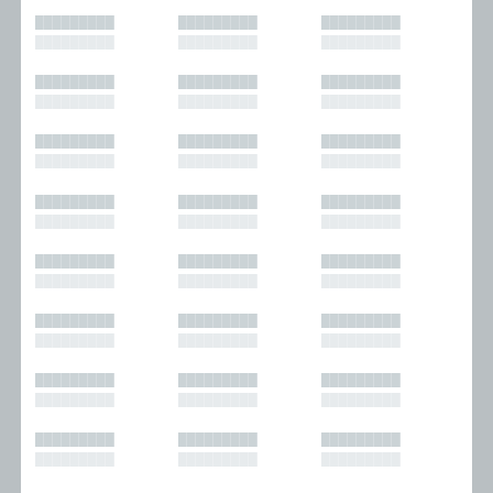
█████████
█████████
█████████
█████████
█████████
█████████
█████████
█████████
█████████
█████████
█████████
█████████
█████████
█████████
█████████
█████████
█████████
█████████
█████████
█████████
█████████
█████████
█████████
█████████
█████████
█████████
█████████
█████████
█████████
█████████
█████████
█████████
█████████
█████████
█████████
█████████
█████████
█████████
█████████
█████████
█████████
█████████
█████████
█████████
█████████
█████████
█████████
█████████