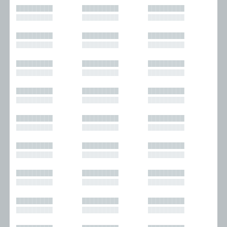
█████████
█████████
█████████
█████████
█████████
█████████
█████████
█████████
█████████
█████████
█████████
█████████
█████████
█████████
█████████
█████████
█████████
█████████
█████████
█████████
█████████
█████████
█████████
█████████
█████████
█████████
█████████
█████████
█████████
█████████
█████████
█████████
█████████
█████████
█████████
█████████
█████████
█████████
█████████
█████████
█████████
█████████
█████████
█████████
█████████
█████████
█████████
█████████