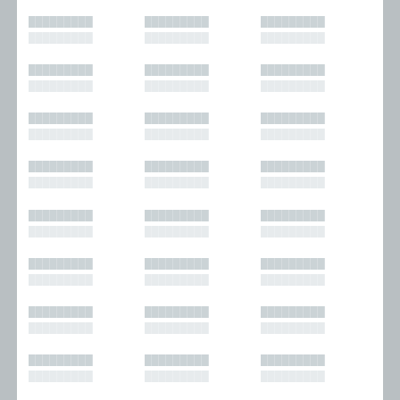
█████████
█████████
█████████
█████████
█████████
█████████
█████████
█████████
█████████
█████████
█████████
█████████
█████████
█████████
█████████
█████████
█████████
█████████
█████████
█████████
█████████
█████████
█████████
█████████
█████████
█████████
█████████
█████████
█████████
█████████
█████████
█████████
█████████
█████████
█████████
█████████
█████████
█████████
█████████
█████████
█████████
█████████
█████████
█████████
█████████
█████████
█████████
█████████