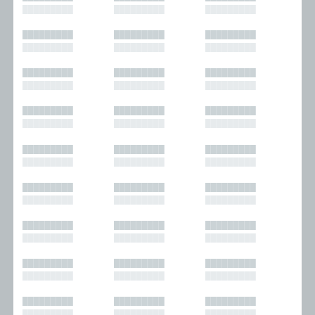
█████████
█████████
█████████
█████████
█████████
█████████
█████████
█████████
█████████
█████████
█████████
█████████
█████████
█████████
█████████
█████████
█████████
█████████
█████████
█████████
█████████
█████████
█████████
█████████
█████████
█████████
█████████
█████████
█████████
█████████
█████████
█████████
█████████
█████████
█████████
█████████
█████████
█████████
█████████
█████████
█████████
█████████
█████████
█████████
█████████
█████████
█████████
█████████
█████████
█████████
█████████