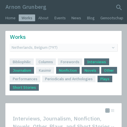
Arnon Grunberg
search query
Home
Works
About
Events
News
Blog
Genootschap
Works
Bibliophilic
Columns
Forewords
Interviews
Journalism
Kasimir
Nonfiction
Novels
Other
Performances
Periodicals and Anthologies
Plays
Short Stories
Interviews, Journalism, Nonfiction,
Novels, Other, Plays, and Short Stories