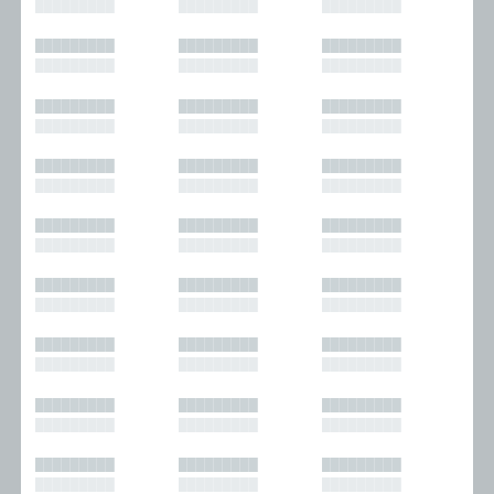
█████████
█████████
█████████
█████████
█████████
█████████
█████████
█████████
█████████
█████████
█████████
█████████
█████████
█████████
█████████
█████████
█████████
█████████
█████████
█████████
█████████
█████████
█████████
█████████
█████████
█████████
█████████
█████████
█████████
█████████
█████████
█████████
█████████
█████████
█████████
█████████
█████████
█████████
█████████
█████████
█████████
█████████
█████████
█████████
█████████
█████████
█████████
█████████
█████████
█████████
█████████