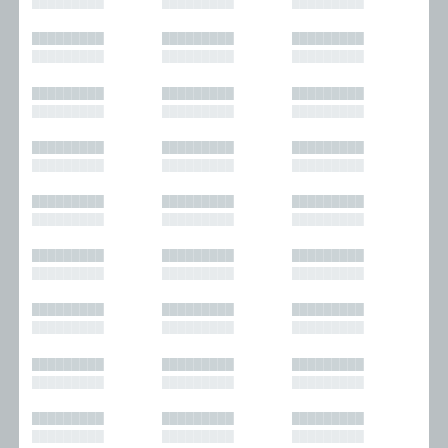
█████████
█████████
█████████
█████████
█████████
█████████
█████████
█████████
█████████
█████████
█████████
█████████
█████████
█████████
█████████
█████████
█████████
█████████
█████████
█████████
█████████
█████████
█████████
█████████
█████████
█████████
█████████
█████████
█████████
█████████
█████████
█████████
█████████
█████████
█████████
█████████
█████████
█████████
█████████
█████████
█████████
█████████
█████████
█████████
█████████
█████████
█████████
█████████
█████████
█████████
█████████