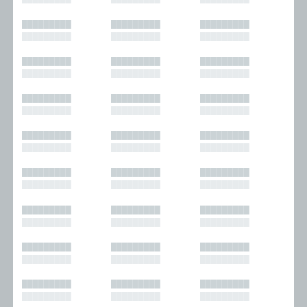
█████████
█████████
█████████
█████████
█████████
█████████
█████████
█████████
█████████
█████████
█████████
█████████
█████████
█████████
█████████
█████████
█████████
█████████
█████████
█████████
█████████
█████████
█████████
█████████
█████████
█████████
█████████
█████████
█████████
█████████
█████████
█████████
█████████
█████████
█████████
█████████
█████████
█████████
█████████
█████████
█████████
█████████
█████████
█████████
█████████
█████████
█████████
█████████