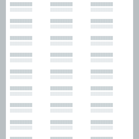
█████████
█████████
█████████
█████████
█████████
█████████
█████████
█████████
█████████
█████████
█████████
█████████
█████████
█████████
█████████
█████████
█████████
█████████
█████████
█████████
█████████
█████████
█████████
█████████
█████████
█████████
█████████
█████████
█████████
█████████
█████████
█████████
█████████
█████████
█████████
█████████
█████████
█████████
█████████
█████████
█████████
█████████
█████████
█████████
█████████
█████████
█████████
█████████
█████████
█████████
█████████