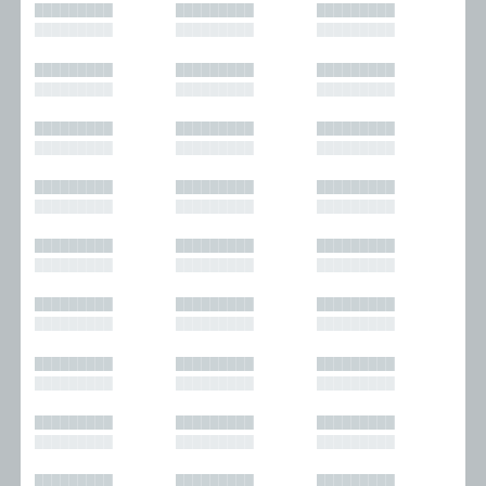
█████████
█████████
█████████
█████████
█████████
█████████
█████████
█████████
█████████
█████████
█████████
█████████
█████████
█████████
█████████
█████████
█████████
█████████
█████████
█████████
█████████
█████████
█████████
█████████
█████████
█████████
█████████
█████████
█████████
█████████
█████████
█████████
█████████
█████████
█████████
█████████
█████████
█████████
█████████
█████████
█████████
█████████
█████████
█████████
█████████
█████████
█████████
█████████
█████████
█████████
█████████