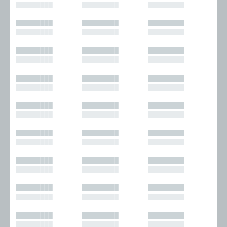
█████████
█████████
█████████
█████████
█████████
█████████
█████████
█████████
█████████
█████████
█████████
█████████
█████████
█████████
█████████
█████████
█████████
█████████
█████████
█████████
█████████
█████████
█████████
█████████
█████████
█████████
█████████
█████████
█████████
█████████
█████████
█████████
█████████
█████████
█████████
█████████
█████████
█████████
█████████
█████████
█████████
█████████
█████████
█████████
█████████
█████████
█████████
█████████
█████████
█████████
█████████