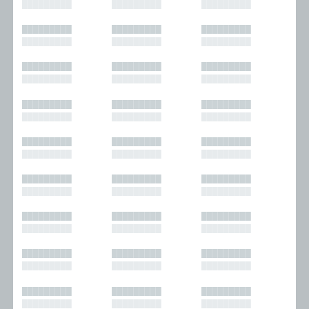
█████████
█████████
█████████
█████████
█████████
█████████
█████████
█████████
█████████
█████████
█████████
█████████
█████████
█████████
█████████
█████████
█████████
█████████
█████████
█████████
█████████
█████████
█████████
█████████
█████████
█████████
█████████
█████████
█████████
█████████
█████████
█████████
█████████
█████████
█████████
█████████
█████████
█████████
█████████
█████████
█████████
█████████
█████████
█████████
█████████
█████████
█████████
█████████
█████████
█████████
█████████