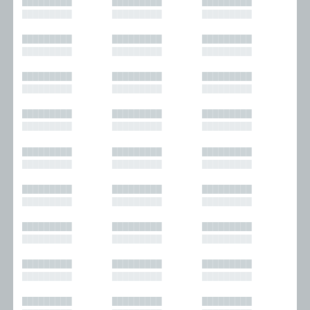
█████████
█████████
█████████
█████████
█████████
█████████
█████████
█████████
█████████
█████████
█████████
█████████
█████████
█████████
█████████
█████████
█████████
█████████
█████████
█████████
█████████
█████████
█████████
█████████
█████████
█████████
█████████
█████████
█████████
█████████
█████████
█████████
█████████
█████████
█████████
█████████
█████████
█████████
█████████
█████████
█████████
█████████
█████████
█████████
█████████
█████████
█████████
█████████
█████████
█████████
█████████