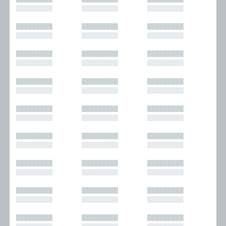
█████████
█████████
█████████
█████████
█████████
█████████
█████████
█████████
█████████
█████████
█████████
█████████
█████████
█████████
█████████
█████████
█████████
█████████
█████████
█████████
█████████
█████████
█████████
█████████
█████████
█████████
█████████
█████████
█████████
█████████
█████████
█████████
█████████
█████████
█████████
█████████
█████████
█████████
█████████
█████████
█████████
█████████
█████████
█████████
█████████
█████████
█████████
█████████