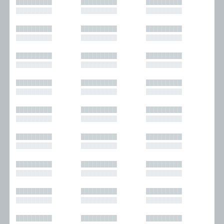
█████████
█████████
█████████
█████████
█████████
█████████
█████████
█████████
█████████
█████████
█████████
█████████
█████████
█████████
█████████
█████████
█████████
█████████
█████████
█████████
█████████
█████████
█████████
█████████
█████████
█████████
█████████
█████████
█████████
█████████
█████████
█████████
█████████
█████████
█████████
█████████
█████████
█████████
█████████
█████████
█████████
█████████
█████████
█████████
█████████
█████████
█████████
█████████
█████████
█████████
█████████