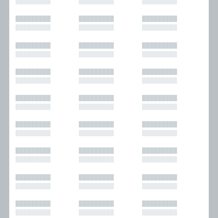
█████████
█████████
█████████
█████████
█████████
█████████
█████████
█████████
█████████
█████████
█████████
█████████
█████████
█████████
█████████
█████████
█████████
█████████
█████████
█████████
█████████
█████████
█████████
█████████
█████████
█████████
█████████
█████████
█████████
█████████
█████████
█████████
█████████
█████████
█████████
█████████
█████████
█████████
█████████
█████████
█████████
█████████
█████████
█████████
█████████
█████████
█████████
█████████
█████████
█████████
█████████