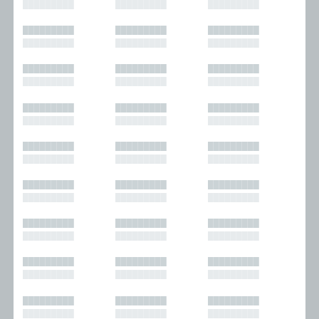
█████████
█████████
█████████
█████████
█████████
█████████
█████████
█████████
█████████
█████████
█████████
█████████
█████████
█████████
█████████
█████████
█████████
█████████
█████████
█████████
█████████
█████████
█████████
█████████
█████████
█████████
█████████
█████████
█████████
█████████
█████████
█████████
█████████
█████████
█████████
█████████
█████████
█████████
█████████
█████████
█████████
█████████
█████████
█████████
█████████
█████████
█████████
█████████
█████████
█████████
█████████