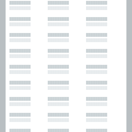
█████████
█████████
█████████
█████████
█████████
█████████
█████████
█████████
█████████
█████████
█████████
█████████
█████████
█████████
█████████
█████████
█████████
█████████
█████████
█████████
█████████
█████████
█████████
█████████
█████████
█████████
█████████
█████████
█████████
█████████
█████████
█████████
█████████
█████████
█████████
█████████
█████████
█████████
█████████
█████████
█████████
█████████
█████████
█████████
█████████
█████████
█████████
█████████
█████████
█████████
█████████