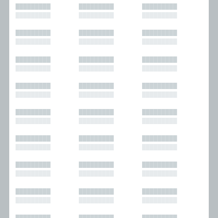
█████████
█████████
█████████
█████████
█████████
█████████
█████████
█████████
█████████
█████████
█████████
█████████
█████████
█████████
█████████
█████████
█████████
█████████
█████████
█████████
█████████
█████████
█████████
█████████
█████████
█████████
█████████
█████████
█████████
█████████
█████████
█████████
█████████
█████████
█████████
█████████
█████████
█████████
█████████
█████████
█████████
█████████
█████████
█████████
█████████
█████████
█████████
█████████
█████████
█████████
█████████