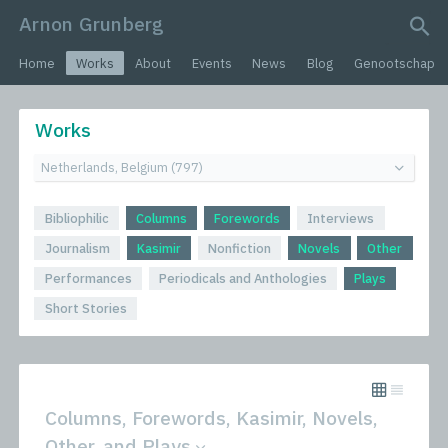
Arnon Grunberg
search query
Home
Works
About
Events
News
Blog
Genootschap
Works
Bibliophilic
Columns
Forewords
Interviews
Journalism
Kasimir
Nonfiction
Novels
Other
Performances
Periodicals and Anthologies
Plays
Short Stories
Columns, Forewords, Kasimir, Novels,
Other, and Plays