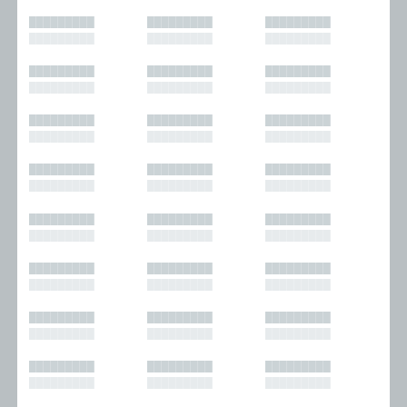
█████████
█████████
█████████
█████████
█████████
█████████
█████████
█████████
█████████
█████████
█████████
█████████
█████████
█████████
█████████
█████████
█████████
█████████
█████████
█████████
█████████
█████████
█████████
█████████
█████████
█████████
█████████
█████████
█████████
█████████
█████████
█████████
█████████
█████████
█████████
█████████
█████████
█████████
█████████
█████████
█████████
█████████
█████████
█████████
█████████
█████████
█████████
█████████