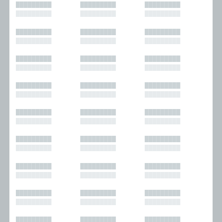
█████████
█████████
█████████
█████████
█████████
█████████
█████████
█████████
█████████
█████████
█████████
█████████
█████████
█████████
█████████
█████████
█████████
█████████
█████████
█████████
█████████
█████████
█████████
█████████
█████████
█████████
█████████
█████████
█████████
█████████
█████████
█████████
█████████
█████████
█████████
█████████
█████████
█████████
█████████
█████████
█████████
█████████
█████████
█████████
█████████
█████████
█████████
█████████
█████████
█████████
█████████