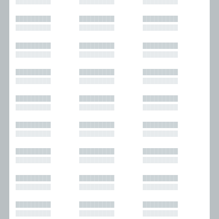
█████████
█████████
█████████
█████████
█████████
█████████
█████████
█████████
█████████
█████████
█████████
█████████
█████████
█████████
█████████
█████████
█████████
█████████
█████████
█████████
█████████
█████████
█████████
█████████
█████████
█████████
█████████
█████████
█████████
█████████
█████████
█████████
█████████
█████████
█████████
█████████
█████████
█████████
█████████
█████████
█████████
█████████
█████████
█████████
█████████
█████████
█████████
█████████
█████████
█████████
█████████