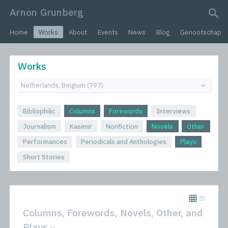
Arnon Grunberg
search query
Home
Works
About
Events
News
Blog
Genootschap
Works
Bibliophilic
Columns
Forewords
Interviews
Journalism
Kasimir
Nonfiction
Novels
Other
Performances
Periodicals and Anthologies
Plays
Short Stories
Columns, Forewords, Novels, Other, and
Plays