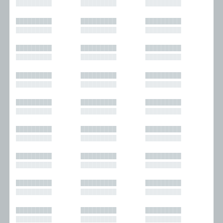
█████████
█████████
█████████
█████████
█████████
█████████
█████████
█████████
█████████
█████████
█████████
█████████
█████████
█████████
█████████
█████████
█████████
█████████
█████████
█████████
█████████
█████████
█████████
█████████
█████████
█████████
█████████
█████████
█████████
█████████
█████████
█████████
█████████
█████████
█████████
█████████
█████████
█████████
█████████
█████████
█████████
█████████
█████████
█████████
█████████
█████████
█████████
█████████
█████████
█████████
█████████