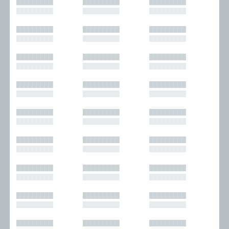
█████████
█████████
█████████
█████████
█████████
█████████
█████████
█████████
█████████
█████████
█████████
█████████
█████████
█████████
█████████
█████████
█████████
█████████
█████████
█████████
█████████
█████████
█████████
█████████
█████████
█████████
█████████
█████████
█████████
█████████
█████████
█████████
█████████
█████████
█████████
█████████
█████████
█████████
█████████
█████████
█████████
█████████
█████████
█████████
█████████
█████████
█████████
█████████
█████████
█████████
█████████