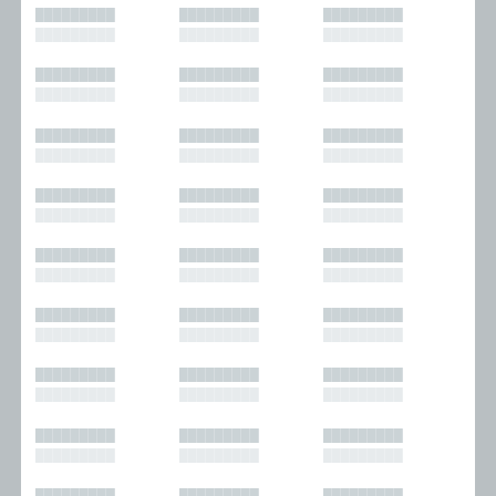
█████████
█████████
█████████
█████████
█████████
█████████
█████████
█████████
█████████
█████████
█████████
█████████
█████████
█████████
█████████
█████████
█████████
█████████
█████████
█████████
█████████
█████████
█████████
█████████
█████████
█████████
█████████
█████████
█████████
█████████
█████████
█████████
█████████
█████████
█████████
█████████
█████████
█████████
█████████
█████████
█████████
█████████
█████████
█████████
█████████
█████████
█████████
█████████
█████████
█████████
█████████