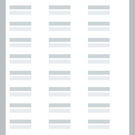
█████████
█████████
█████████
█████████
█████████
█████████
█████████
█████████
█████████
█████████
█████████
█████████
█████████
█████████
█████████
█████████
█████████
█████████
█████████
█████████
█████████
█████████
█████████
█████████
█████████
█████████
█████████
█████████
█████████
█████████
█████████
█████████
█████████
█████████
█████████
█████████
█████████
█████████
█████████
█████████
█████████
█████████
█████████
█████████
█████████
█████████
█████████
█████████