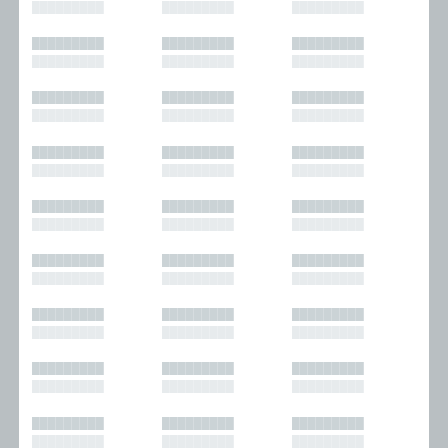
█████████
█████████
█████████
█████████
█████████
█████████
█████████
█████████
█████████
█████████
█████████
█████████
█████████
█████████
█████████
█████████
█████████
█████████
█████████
█████████
█████████
█████████
█████████
█████████
█████████
█████████
█████████
█████████
█████████
█████████
█████████
█████████
█████████
█████████
█████████
█████████
█████████
█████████
█████████
█████████
█████████
█████████
█████████
█████████
█████████
█████████
█████████
█████████
█████████
█████████
█████████