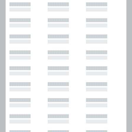
█████████
█████████
█████████
█████████
█████████
█████████
█████████
█████████
█████████
█████████
█████████
█████████
█████████
█████████
█████████
█████████
█████████
█████████
█████████
█████████
█████████
█████████
█████████
█████████
█████████
█████████
█████████
█████████
█████████
█████████
█████████
█████████
█████████
█████████
█████████
█████████
█████████
█████████
█████████
█████████
█████████
█████████
█████████
█████████
█████████
█████████
█████████
█████████
█████████
█████████
█████████