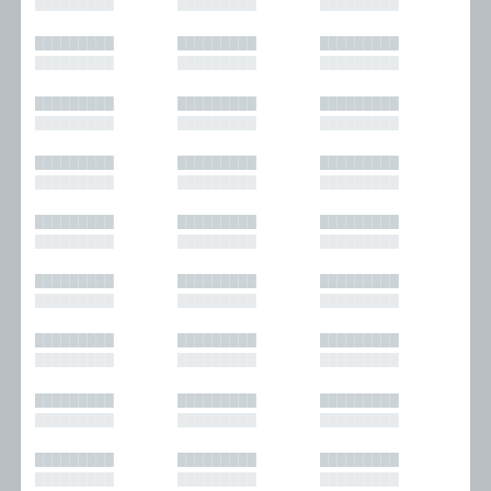
█████████
█████████
█████████
█████████
█████████
█████████
█████████
█████████
█████████
█████████
█████████
█████████
█████████
█████████
█████████
█████████
█████████
█████████
█████████
█████████
█████████
█████████
█████████
█████████
█████████
█████████
█████████
█████████
█████████
█████████
█████████
█████████
█████████
█████████
█████████
█████████
█████████
█████████
█████████
█████████
█████████
█████████
█████████
█████████
█████████
█████████
█████████
█████████
█████████
█████████
█████████