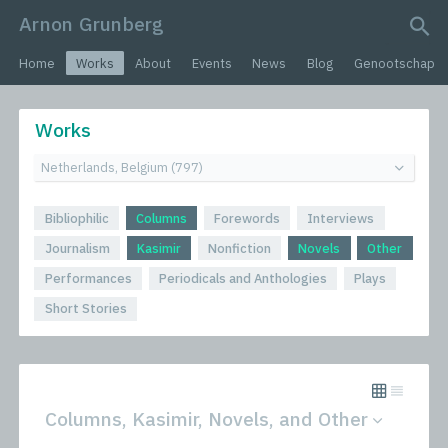
Arnon Grunberg
search query
Home
Works
About
Events
News
Blog
Genootschap
Works
Bibliophilic
Columns
Forewords
Interviews
Journalism
Kasimir
Nonfiction
Novels
Other
Performances
Periodicals and Anthologies
Plays
Short Stories
Columns, Kasimir, Novels, and Other