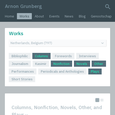
Arnon Grunberg
search query
Home
Works
About
Events
News
Blog
Genootschap
Works
Bibliophilic
Columns
Forewords
Interviews
Journalism
Kasimir
Nonfiction
Novels
Other
Performances
Periodicals and Anthologies
Plays
Short Stories
Columns, Nonfiction, Novels, Other, and
Plays