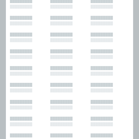
█████████
█████████
█████████
█████████
█████████
█████████
█████████
█████████
█████████
█████████
█████████
█████████
█████████
█████████
█████████
█████████
█████████
█████████
█████████
█████████
█████████
█████████
█████████
█████████
█████████
█████████
█████████
█████████
█████████
█████████
█████████
█████████
█████████
█████████
█████████
█████████
█████████
█████████
█████████
█████████
█████████
█████████
█████████
█████████
█████████
█████████
█████████
█████████
█████████
█████████
█████████