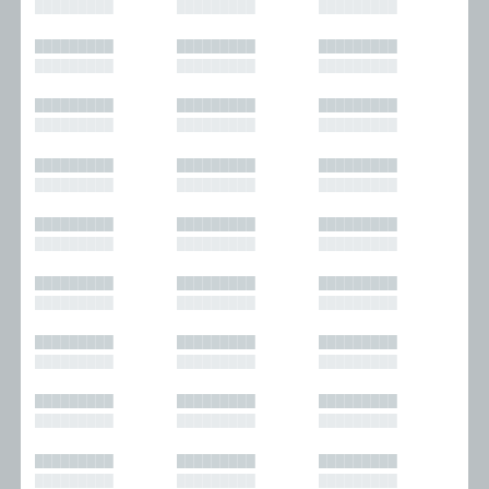
█████████
█████████
█████████
█████████
█████████
█████████
█████████
█████████
█████████
█████████
█████████
█████████
█████████
█████████
█████████
█████████
█████████
█████████
█████████
█████████
█████████
█████████
█████████
█████████
█████████
█████████
█████████
█████████
█████████
█████████
█████████
█████████
█████████
█████████
█████████
█████████
█████████
█████████
█████████
█████████
█████████
█████████
█████████
█████████
█████████
█████████
█████████
█████████
█████████
█████████
█████████