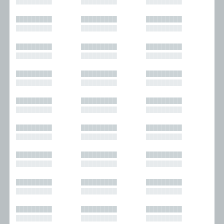
█████████
█████████
█████████
█████████
█████████
█████████
█████████
█████████
█████████
█████████
█████████
█████████
█████████
█████████
█████████
█████████
█████████
█████████
█████████
█████████
█████████
█████████
█████████
█████████
█████████
█████████
█████████
█████████
█████████
█████████
█████████
█████████
█████████
█████████
█████████
█████████
█████████
█████████
█████████
█████████
█████████
█████████
█████████
█████████
█████████
█████████
█████████
█████████
█████████
█████████
█████████