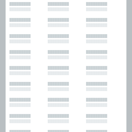
█████████
█████████
█████████
█████████
█████████
█████████
█████████
█████████
█████████
█████████
█████████
█████████
█████████
█████████
█████████
█████████
█████████
█████████
█████████
█████████
█████████
█████████
█████████
█████████
█████████
█████████
█████████
█████████
█████████
█████████
█████████
█████████
█████████
█████████
█████████
█████████
█████████
█████████
█████████
█████████
█████████
█████████
█████████
█████████
█████████
█████████
█████████
█████████
█████████
█████████
█████████