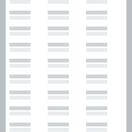
█████████
█████████
█████████
█████████
█████████
█████████
█████████
█████████
█████████
█████████
█████████
█████████
█████████
█████████
█████████
█████████
█████████
█████████
█████████
█████████
█████████
█████████
█████████
█████████
█████████
█████████
█████████
█████████
█████████
█████████
█████████
█████████
█████████
█████████
█████████
█████████
█████████
█████████
█████████
█████████
█████████
█████████
█████████
█████████
█████████
█████████
█████████
█████████
█████████
█████████
█████████