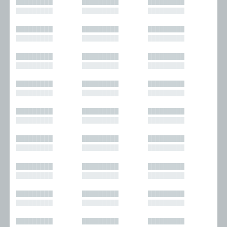
█████████
█████████
█████████
█████████
█████████
█████████
█████████
█████████
█████████
█████████
█████████
█████████
█████████
█████████
█████████
█████████
█████████
█████████
█████████
█████████
█████████
█████████
█████████
█████████
█████████
█████████
█████████
█████████
█████████
█████████
█████████
█████████
█████████
█████████
█████████
█████████
█████████
█████████
█████████
█████████
█████████
█████████
█████████
█████████
█████████
█████████
█████████
█████████
█████████
█████████
█████████