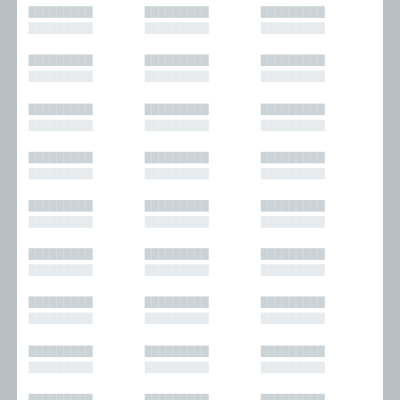
█████████
█████████
█████████
█████████
█████████
█████████
█████████
█████████
█████████
█████████
█████████
█████████
█████████
█████████
█████████
█████████
█████████
█████████
█████████
█████████
█████████
█████████
█████████
█████████
█████████
█████████
█████████
█████████
█████████
█████████
█████████
█████████
█████████
█████████
█████████
█████████
█████████
█████████
█████████
█████████
█████████
█████████
█████████
█████████
█████████
█████████
█████████
█████████
█████████
█████████
█████████