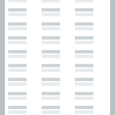
█████████
█████████
█████████
█████████
█████████
█████████
█████████
█████████
█████████
█████████
█████████
█████████
█████████
█████████
█████████
█████████
█████████
█████████
█████████
█████████
█████████
█████████
█████████
█████████
█████████
█████████
█████████
█████████
█████████
█████████
█████████
█████████
█████████
█████████
█████████
█████████
█████████
█████████
█████████
█████████
█████████
█████████
█████████
█████████
█████████
█████████
█████████
█████████
█████████
█████████
█████████