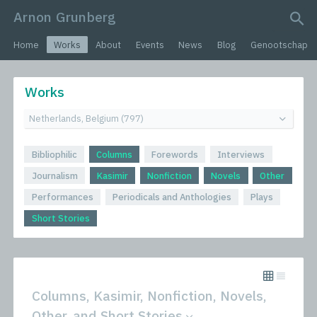
Arnon Grunberg
search query
Home
Works
About
Events
News
Blog
Genootschap
Works
Bibliophilic
Columns
Forewords
Interviews
Journalism
Kasimir
Nonfiction
Novels
Other
Performances
Periodicals and Anthologies
Plays
Short Stories
Columns, Kasimir, Nonfiction, Novels,
Other, and Short Stories