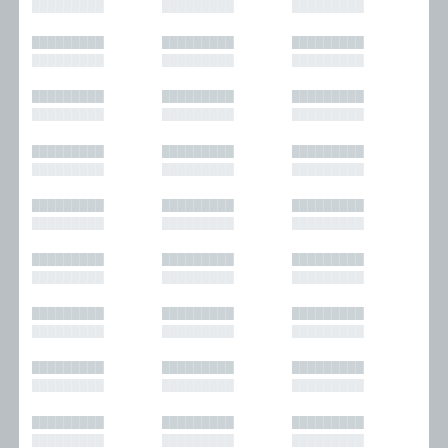
█████████
█████████
█████████
█████████
█████████
█████████
█████████
█████████
█████████
█████████
█████████
█████████
█████████
█████████
█████████
█████████
█████████
█████████
█████████
█████████
█████████
█████████
█████████
█████████
█████████
█████████
█████████
█████████
█████████
█████████
█████████
█████████
█████████
█████████
█████████
█████████
█████████
█████████
█████████
█████████
█████████
█████████
█████████
█████████
█████████
█████████
█████████
█████████
█████████
█████████
█████████