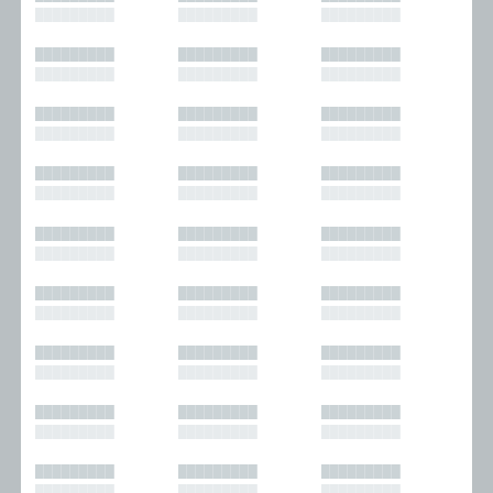
█████████
█████████
█████████
█████████
█████████
█████████
█████████
█████████
█████████
█████████
█████████
█████████
█████████
█████████
█████████
█████████
█████████
█████████
█████████
█████████
█████████
█████████
█████████
█████████
█████████
█████████
█████████
█████████
█████████
█████████
█████████
█████████
█████████
█████████
█████████
█████████
█████████
█████████
█████████
█████████
█████████
█████████
█████████
█████████
█████████
█████████
█████████
█████████
█████████
█████████
█████████