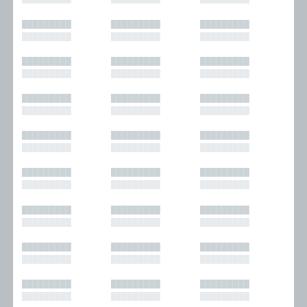
█████████
█████████
█████████
█████████
█████████
█████████
█████████
█████████
█████████
█████████
█████████
█████████
█████████
█████████
█████████
█████████
█████████
█████████
█████████
█████████
█████████
█████████
█████████
█████████
█████████
█████████
█████████
█████████
█████████
█████████
█████████
█████████
█████████
█████████
█████████
█████████
█████████
█████████
█████████
█████████
█████████
█████████
█████████
█████████
█████████
█████████
█████████
█████████