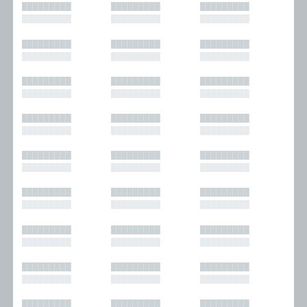
█████████
█████████
█████████
█████████
█████████
█████████
█████████
█████████
█████████
█████████
█████████
█████████
█████████
█████████
█████████
█████████
█████████
█████████
█████████
█████████
█████████
█████████
█████████
█████████
█████████
█████████
█████████
█████████
█████████
█████████
█████████
█████████
█████████
█████████
█████████
█████████
█████████
█████████
█████████
█████████
█████████
█████████
█████████
█████████
█████████
█████████
█████████
█████████
█████████
█████████
█████████