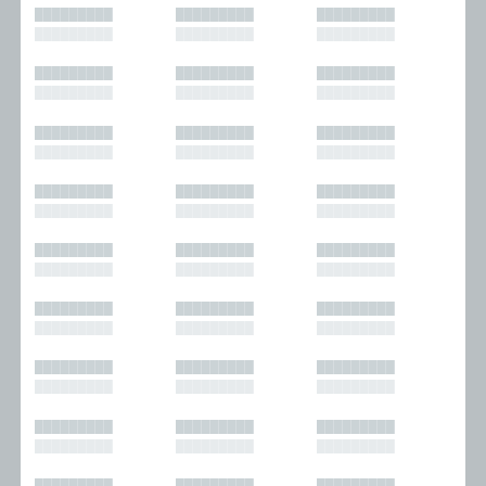
█████████
█████████
█████████
█████████
█████████
█████████
█████████
█████████
█████████
█████████
█████████
█████████
█████████
█████████
█████████
█████████
█████████
█████████
█████████
█████████
█████████
█████████
█████████
█████████
█████████
█████████
█████████
█████████
█████████
█████████
█████████
█████████
█████████
█████████
█████████
█████████
█████████
█████████
█████████
█████████
█████████
█████████
█████████
█████████
█████████
█████████
█████████
█████████
█████████
█████████
█████████