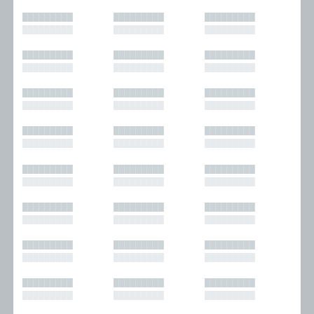
█████████
█████████
█████████
█████████
█████████
█████████
█████████
█████████
█████████
█████████
█████████
█████████
█████████
█████████
█████████
█████████
█████████
█████████
█████████
█████████
█████████
█████████
█████████
█████████
█████████
█████████
█████████
█████████
█████████
█████████
█████████
█████████
█████████
█████████
█████████
█████████
█████████
█████████
█████████
█████████
█████████
█████████
█████████
█████████
█████████
█████████
█████████
█████████