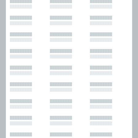
█████████
█████████
█████████
█████████
█████████
█████████
█████████
█████████
█████████
█████████
█████████
█████████
█████████
█████████
█████████
█████████
█████████
█████████
█████████
█████████
█████████
█████████
█████████
█████████
█████████
█████████
█████████
█████████
█████████
█████████
█████████
█████████
█████████
█████████
█████████
█████████
█████████
█████████
█████████
█████████
█████████
█████████
█████████
█████████
█████████
█████████
█████████
█████████
█████████
█████████
█████████