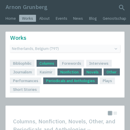
Arnon Grunberg
search query
Home
Works
About
Events
News
Blog
Genootschap
Works
Bibliophilic
Columns
Forewords
Interviews
Journalism
Kasimir
Nonfiction
Novels
Other
Performances
Periodicals and Anthologies
Plays
Short Stories
Columns, Nonfiction, Novels, Other, and
Periodicals and Anthologies