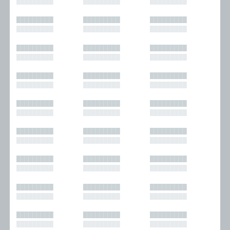
█████████
█████████
█████████
█████████
█████████
█████████
█████████
█████████
█████████
█████████
█████████
█████████
█████████
█████████
█████████
█████████
█████████
█████████
█████████
█████████
█████████
█████████
█████████
█████████
█████████
█████████
█████████
█████████
█████████
█████████
█████████
█████████
█████████
█████████
█████████
█████████
█████████
█████████
█████████
█████████
█████████
█████████
█████████
█████████
█████████
█████████
█████████
█████████
█████████
█████████
█████████