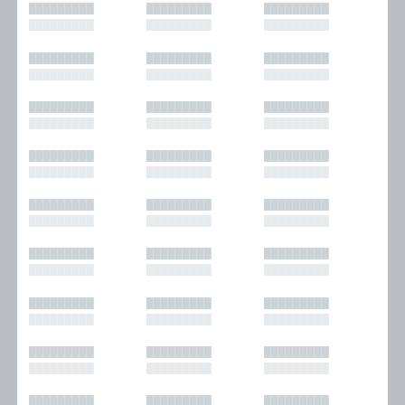
█████████
█████████
█████████
█████████
█████████
█████████
█████████
█████████
█████████
█████████
█████████
█████████
█████████
█████████
█████████
█████████
█████████
█████████
█████████
█████████
█████████
█████████
█████████
█████████
█████████
█████████
█████████
█████████
█████████
█████████
█████████
█████████
█████████
█████████
█████████
█████████
█████████
█████████
█████████
█████████
█████████
█████████
█████████
█████████
█████████
█████████
█████████
█████████
█████████
█████████
█████████