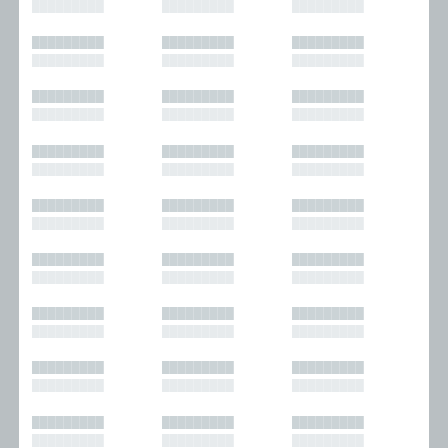
█████████
█████████
█████████
█████████
█████████
█████████
█████████
█████████
█████████
█████████
█████████
█████████
█████████
█████████
█████████
█████████
█████████
█████████
█████████
█████████
█████████
█████████
█████████
█████████
█████████
█████████
█████████
█████████
█████████
█████████
█████████
█████████
█████████
█████████
█████████
█████████
█████████
█████████
█████████
█████████
█████████
█████████
█████████
█████████
█████████
█████████
█████████
█████████
█████████
█████████
█████████