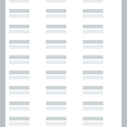
█████████
█████████
█████████
█████████
█████████
█████████
█████████
█████████
█████████
█████████
█████████
█████████
█████████
█████████
█████████
█████████
█████████
█████████
█████████
█████████
█████████
█████████
█████████
█████████
█████████
█████████
█████████
█████████
█████████
█████████
█████████
█████████
█████████
█████████
█████████
█████████
█████████
█████████
█████████
█████████
█████████
█████████
█████████
█████████
█████████
█████████
█████████
█████████
█████████
█████████
█████████