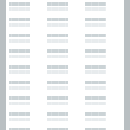
█████████
█████████
█████████
█████████
█████████
█████████
█████████
█████████
█████████
█████████
█████████
█████████
█████████
█████████
█████████
█████████
█████████
█████████
█████████
█████████
█████████
█████████
█████████
█████████
█████████
█████████
█████████
█████████
█████████
█████████
█████████
█████████
█████████
█████████
█████████
█████████
█████████
█████████
█████████
█████████
█████████
█████████
█████████
█████████
█████████
█████████
█████████
█████████
█████████
█████████
█████████