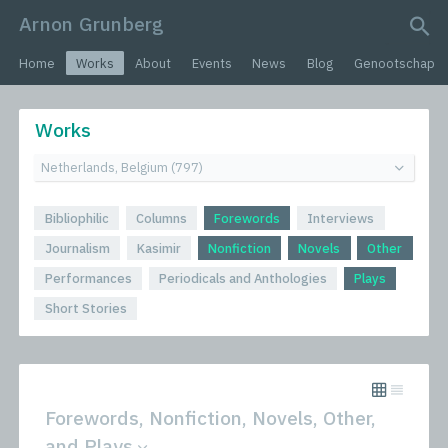
Arnon Grunberg
search query
Home
Works
About
Events
News
Blog
Genootschap
Works
Bibliophilic
Columns
Forewords
Interviews
Journalism
Kasimir
Nonfiction
Novels
Other
Performances
Periodicals and Anthologies
Plays
Short Stories
Forewords, Nonfiction, Novels, Other,
and Plays