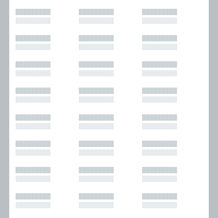
█████████
█████████
█████████
█████████
█████████
█████████
█████████
█████████
█████████
█████████
█████████
█████████
█████████
█████████
█████████
█████████
█████████
█████████
█████████
█████████
█████████
█████████
█████████
█████████
█████████
█████████
█████████
█████████
█████████
█████████
█████████
█████████
█████████
█████████
█████████
█████████
█████████
█████████
█████████
█████████
█████████
█████████
█████████
█████████
█████████
█████████
█████████
█████████