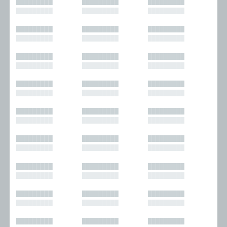
█████████
█████████
█████████
█████████
█████████
█████████
█████████
█████████
█████████
█████████
█████████
█████████
█████████
█████████
█████████
█████████
█████████
█████████
█████████
█████████
█████████
█████████
█████████
█████████
█████████
█████████
█████████
█████████
█████████
█████████
█████████
█████████
█████████
█████████
█████████
█████████
█████████
█████████
█████████
█████████
█████████
█████████
█████████
█████████
█████████
█████████
█████████
█████████
█████████
█████████
█████████