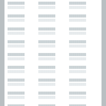
█████████
█████████
█████████
█████████
█████████
█████████
█████████
█████████
█████████
█████████
█████████
█████████
█████████
█████████
█████████
█████████
█████████
█████████
█████████
█████████
█████████
█████████
█████████
█████████
█████████
█████████
█████████
█████████
█████████
█████████
█████████
█████████
█████████
█████████
█████████
█████████
█████████
█████████
█████████
█████████
█████████
█████████
█████████
█████████
█████████
█████████
█████████
█████████
█████████
█████████
█████████