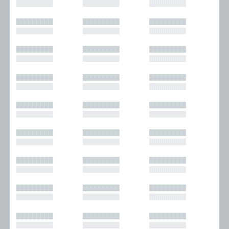
█████████
█████████
█████████
█████████
█████████
█████████
█████████
█████████
█████████
█████████
█████████
█████████
█████████
█████████
█████████
█████████
█████████
█████████
█████████
█████████
█████████
█████████
█████████
█████████
█████████
█████████
█████████
█████████
█████████
█████████
█████████
█████████
█████████
█████████
█████████
█████████
█████████
█████████
█████████
█████████
█████████
█████████
█████████
█████████
█████████
█████████
█████████
█████████
█████████
█████████
█████████