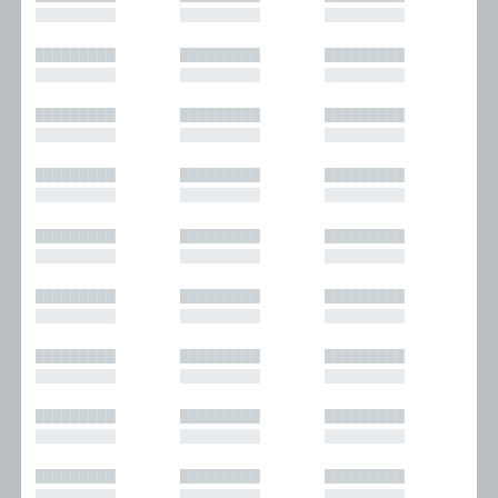
█████████
█████████
█████████
█████████
█████████
█████████
█████████
█████████
█████████
█████████
█████████
█████████
█████████
█████████
█████████
█████████
█████████
█████████
█████████
█████████
█████████
█████████
█████████
█████████
█████████
█████████
█████████
█████████
█████████
█████████
█████████
█████████
█████████
█████████
█████████
█████████
█████████
█████████
█████████
█████████
█████████
█████████
█████████
█████████
█████████
█████████
█████████
█████████
█████████
█████████
█████████