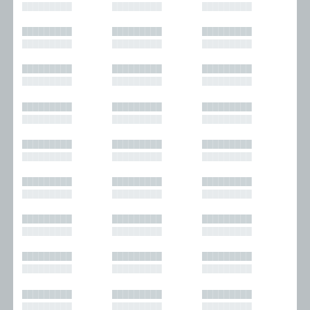
█████████
█████████
█████████
█████████
█████████
█████████
█████████
█████████
█████████
█████████
█████████
█████████
█████████
█████████
█████████
█████████
█████████
█████████
█████████
█████████
█████████
█████████
█████████
█████████
█████████
█████████
█████████
█████████
█████████
█████████
█████████
█████████
█████████
█████████
█████████
█████████
█████████
█████████
█████████
█████████
█████████
█████████
█████████
█████████
█████████
█████████
█████████
█████████
█████████
█████████
█████████