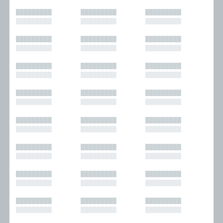
█████████
█████████
█████████
█████████
█████████
█████████
█████████
█████████
█████████
█████████
█████████
█████████
█████████
█████████
█████████
█████████
█████████
█████████
█████████
█████████
█████████
█████████
█████████
█████████
█████████
█████████
█████████
█████████
█████████
█████████
█████████
█████████
█████████
█████████
█████████
█████████
█████████
█████████
█████████
█████████
█████████
█████████
█████████
█████████
█████████
█████████
█████████
█████████