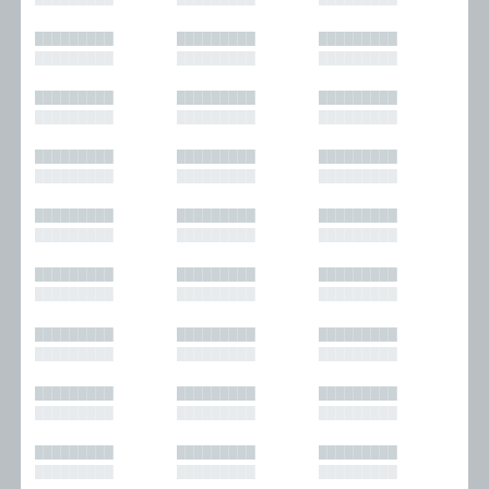
█████████
█████████
█████████
█████████
█████████
█████████
█████████
█████████
█████████
█████████
█████████
█████████
█████████
█████████
█████████
█████████
█████████
█████████
█████████
█████████
█████████
█████████
█████████
█████████
█████████
█████████
█████████
█████████
█████████
█████████
█████████
█████████
█████████
█████████
█████████
█████████
█████████
█████████
█████████
█████████
█████████
█████████
█████████
█████████
█████████
█████████
█████████
█████████