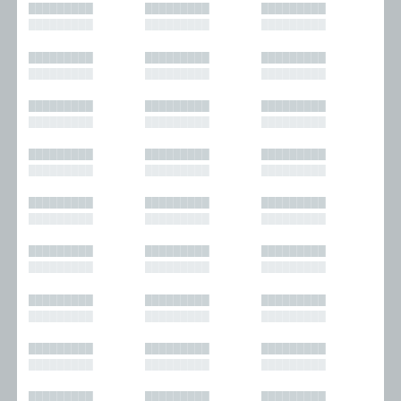
█████████
█████████
█████████
█████████
█████████
█████████
█████████
█████████
█████████
█████████
█████████
█████████
█████████
█████████
█████████
█████████
█████████
█████████
█████████
█████████
█████████
█████████
█████████
█████████
█████████
█████████
█████████
█████████
█████████
█████████
█████████
█████████
█████████
█████████
█████████
█████████
█████████
█████████
█████████
█████████
█████████
█████████
█████████
█████████
█████████
█████████
█████████
█████████
█████████
█████████
█████████