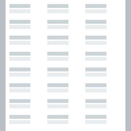
█████████
█████████
█████████
█████████
█████████
█████████
█████████
█████████
█████████
█████████
█████████
█████████
█████████
█████████
█████████
█████████
█████████
█████████
█████████
█████████
█████████
█████████
█████████
█████████
█████████
█████████
█████████
█████████
█████████
█████████
█████████
█████████
█████████
█████████
█████████
█████████
█████████
█████████
█████████
█████████
█████████
█████████
█████████
█████████
█████████
█████████
█████████
█████████