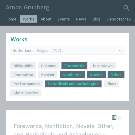
Arnon Grunberg
search query
Home
Works
About
Events
News
Blog
Genootschap
Works
Bibliophilic
Columns
Forewords
Interviews
Journalism
Kasimir
Nonfiction
Novels
Other
Performances
Periodicals and Anthologies
Plays
Short Stories
Forewords, Nonfiction, Novels, Other,
and Periodicals and Anthologies