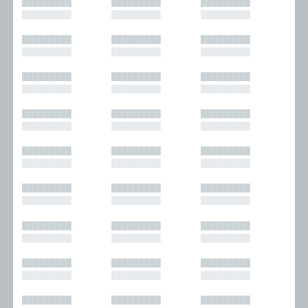
█████████
█████████
█████████
█████████
█████████
█████████
█████████
█████████
█████████
█████████
█████████
█████████
█████████
█████████
█████████
█████████
█████████
█████████
█████████
█████████
█████████
█████████
█████████
█████████
█████████
█████████
█████████
█████████
█████████
█████████
█████████
█████████
█████████
█████████
█████████
█████████
█████████
█████████
█████████
█████████
█████████
█████████
█████████
█████████
█████████
█████████
█████████
█████████
█████████
█████████
█████████