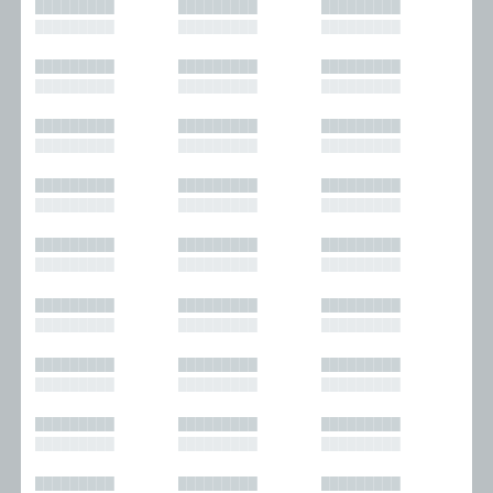
█████████
█████████
█████████
█████████
█████████
█████████
█████████
█████████
█████████
█████████
█████████
█████████
█████████
█████████
█████████
█████████
█████████
█████████
█████████
█████████
█████████
█████████
█████████
█████████
█████████
█████████
█████████
█████████
█████████
█████████
█████████
█████████
█████████
█████████
█████████
█████████
█████████
█████████
█████████
█████████
█████████
█████████
█████████
█████████
█████████
█████████
█████████
█████████
█████████
█████████
█████████