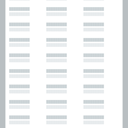
█████████
█████████
█████████
█████████
█████████
█████████
█████████
█████████
█████████
█████████
█████████
█████████
█████████
█████████
█████████
█████████
█████████
█████████
█████████
█████████
█████████
█████████
█████████
█████████
█████████
█████████
█████████
█████████
█████████
█████████
█████████
█████████
█████████
█████████
█████████
█████████
█████████
█████████
█████████
█████████
█████████
█████████
█████████
█████████
█████████
█████████
█████████
█████████