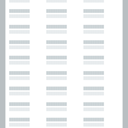
█████████
█████████
█████████
█████████
█████████
█████████
█████████
█████████
█████████
█████████
█████████
█████████
█████████
█████████
█████████
█████████
█████████
█████████
█████████
█████████
█████████
█████████
█████████
█████████
█████████
█████████
█████████
█████████
█████████
█████████
█████████
█████████
█████████
█████████
█████████
█████████
█████████
█████████
█████████
█████████
█████████
█████████
█████████
█████████
█████████
█████████
█████████
█████████
█████████
█████████
█████████