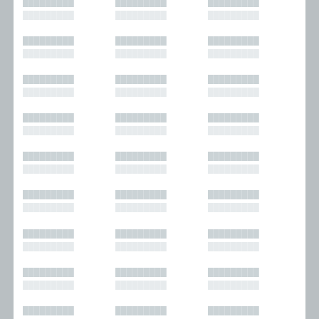
█████████
█████████
█████████
█████████
█████████
█████████
█████████
█████████
█████████
█████████
█████████
█████████
█████████
█████████
█████████
█████████
█████████
█████████
█████████
█████████
█████████
█████████
█████████
█████████
█████████
█████████
█████████
█████████
█████████
█████████
█████████
█████████
█████████
█████████
█████████
█████████
█████████
█████████
█████████
█████████
█████████
█████████
█████████
█████████
█████████
█████████
█████████
█████████
█████████
█████████
█████████