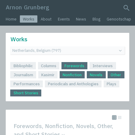
Arnon Grunberg
search query
Home
Works
About
Events
News
Blog
Genootschap
Works
Bibliophilic
Columns
Forewords
Interviews
Journalism
Kasimir
Nonfiction
Novels
Other
Performances
Periodicals and Anthologies
Plays
Short Stories
Forewords, Nonfiction, Novels, Other,
and Short Stories