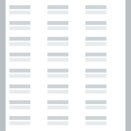
█████████
█████████
█████████
█████████
█████████
█████████
█████████
█████████
█████████
█████████
█████████
█████████
█████████
█████████
█████████
█████████
█████████
█████████
█████████
█████████
█████████
█████████
█████████
█████████
█████████
█████████
█████████
█████████
█████████
█████████
█████████
█████████
█████████
█████████
█████████
█████████
█████████
█████████
█████████
█████████
█████████
█████████
█████████
█████████
█████████
█████████
█████████
█████████