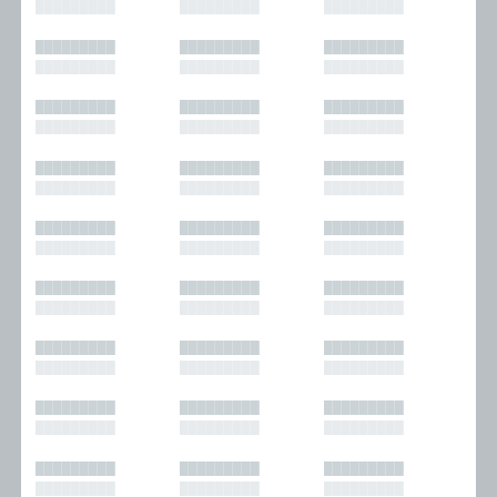
█████████
█████████
█████████
█████████
█████████
█████████
█████████
█████████
█████████
█████████
█████████
█████████
█████████
█████████
█████████
█████████
█████████
█████████
█████████
█████████
█████████
█████████
█████████
█████████
█████████
█████████
█████████
█████████
█████████
█████████
█████████
█████████
█████████
█████████
█████████
█████████
█████████
█████████
█████████
█████████
█████████
█████████
█████████
█████████
█████████
█████████
█████████
█████████
█████████
█████████
█████████