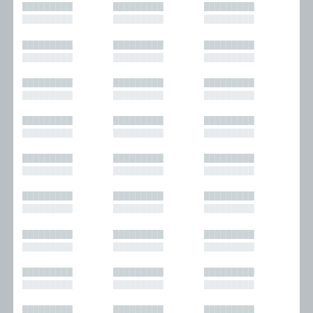
█████████
█████████
█████████
█████████
█████████
█████████
█████████
█████████
█████████
█████████
█████████
█████████
█████████
█████████
█████████
█████████
█████████
█████████
█████████
█████████
█████████
█████████
█████████
█████████
█████████
█████████
█████████
█████████
█████████
█████████
█████████
█████████
█████████
█████████
█████████
█████████
█████████
█████████
█████████
█████████
█████████
█████████
█████████
█████████
█████████
█████████
█████████
█████████
█████████
█████████
█████████