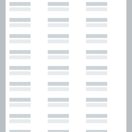
█████████
█████████
█████████
█████████
█████████
█████████
█████████
█████████
█████████
█████████
█████████
█████████
█████████
█████████
█████████
█████████
█████████
█████████
█████████
█████████
█████████
█████████
█████████
█████████
█████████
█████████
█████████
█████████
█████████
█████████
█████████
█████████
█████████
█████████
█████████
█████████
█████████
█████████
█████████
█████████
█████████
█████████
█████████
█████████
█████████
█████████
█████████
█████████
█████████
█████████
█████████