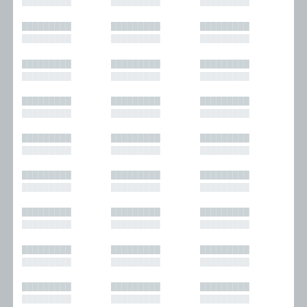
█████████
█████████
█████████
█████████
█████████
█████████
█████████
█████████
█████████
█████████
█████████
█████████
█████████
█████████
█████████
█████████
█████████
█████████
█████████
█████████
█████████
█████████
█████████
█████████
█████████
█████████
█████████
█████████
█████████
█████████
█████████
█████████
█████████
█████████
█████████
█████████
█████████
█████████
█████████
█████████
█████████
█████████
█████████
█████████
█████████
█████████
█████████
█████████
█████████
█████████
█████████