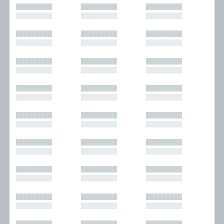
█████████
█████████
█████████
█████████
█████████
█████████
█████████
█████████
█████████
█████████
█████████
█████████
█████████
█████████
█████████
█████████
█████████
█████████
█████████
█████████
█████████
█████████
█████████
█████████
█████████
█████████
█████████
█████████
█████████
█████████
█████████
█████████
█████████
█████████
█████████
█████████
█████████
█████████
█████████
█████████
█████████
█████████
█████████
█████████
█████████
█████████
█████████
█████████
█████████
█████████
█████████