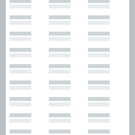
█████████
█████████
█████████
█████████
█████████
█████████
█████████
█████████
█████████
█████████
█████████
█████████
█████████
█████████
█████████
█████████
█████████
█████████
█████████
█████████
█████████
█████████
█████████
█████████
█████████
█████████
█████████
█████████
█████████
█████████
█████████
█████████
█████████
█████████
█████████
█████████
█████████
█████████
█████████
█████████
█████████
█████████
█████████
█████████
█████████
█████████
█████████
█████████
█████████
█████████
█████████