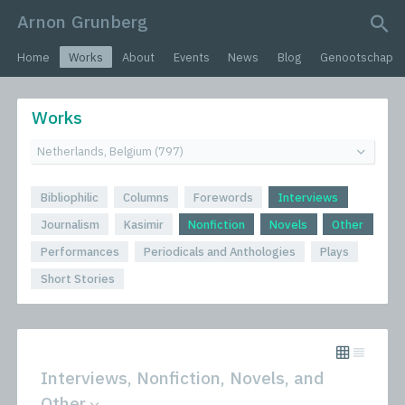
Arnon Grunberg
search query
Home
Works
About
Events
News
Blog
Genootschap
Works
Bibliophilic
Columns
Forewords
Interviews
Journalism
Kasimir
Nonfiction
Novels
Other
Performances
Periodicals and Anthologies
Plays
Short Stories
Interviews, Nonfiction, Novels, and
Other