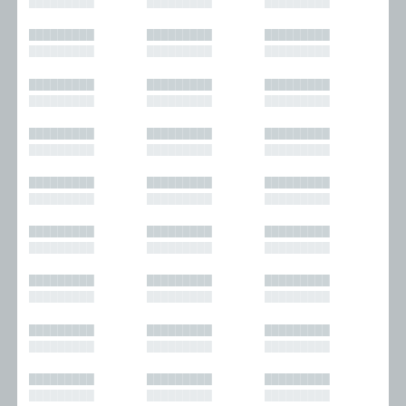
█████████
█████████
█████████
█████████
█████████
█████████
█████████
█████████
█████████
█████████
█████████
█████████
█████████
█████████
█████████
█████████
█████████
█████████
█████████
█████████
█████████
█████████
█████████
█████████
█████████
█████████
█████████
█████████
█████████
█████████
█████████
█████████
█████████
█████████
█████████
█████████
█████████
█████████
█████████
█████████
█████████
█████████
█████████
█████████
█████████
█████████
█████████
█████████
█████████
█████████
█████████