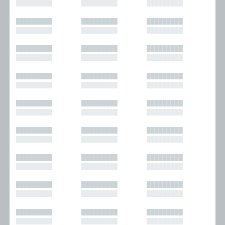
█████████
█████████
█████████
█████████
█████████
█████████
█████████
█████████
█████████
█████████
█████████
█████████
█████████
█████████
█████████
█████████
█████████
█████████
█████████
█████████
█████████
█████████
█████████
█████████
█████████
█████████
█████████
█████████
█████████
█████████
█████████
█████████
█████████
█████████
█████████
█████████
█████████
█████████
█████████
█████████
█████████
█████████
█████████
█████████
█████████
█████████
█████████
█████████
█████████
█████████
█████████