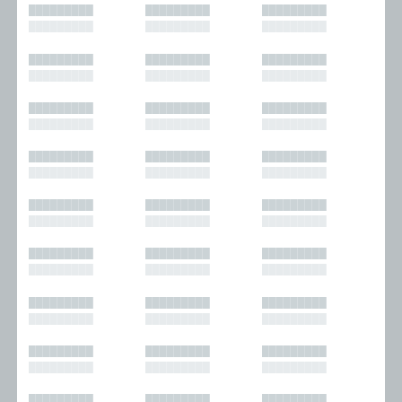
█████████
█████████
█████████
█████████
█████████
█████████
█████████
█████████
█████████
█████████
█████████
█████████
█████████
█████████
█████████
█████████
█████████
█████████
█████████
█████████
█████████
█████████
█████████
█████████
█████████
█████████
█████████
█████████
█████████
█████████
█████████
█████████
█████████
█████████
█████████
█████████
█████████
█████████
█████████
█████████
█████████
█████████
█████████
█████████
█████████
█████████
█████████
█████████
█████████
█████████
█████████