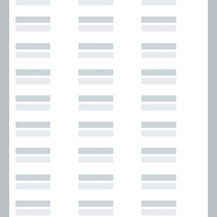
█████████
█████████
█████████
█████████
█████████
█████████
█████████
█████████
█████████
█████████
█████████
█████████
█████████
█████████
█████████
█████████
█████████
█████████
█████████
█████████
█████████
█████████
█████████
█████████
█████████
█████████
█████████
█████████
█████████
█████████
█████████
█████████
█████████
█████████
█████████
█████████
█████████
█████████
█████████
█████████
█████████
█████████
█████████
█████████
█████████
█████████
█████████
█████████
█████████
█████████
█████████