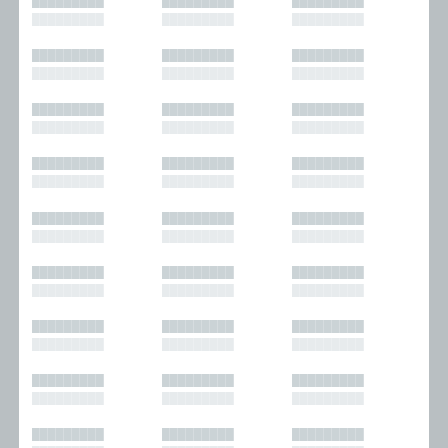
█████████
█████████
█████████
█████████
█████████
█████████
█████████
█████████
█████████
█████████
█████████
█████████
█████████
█████████
█████████
█████████
█████████
█████████
█████████
█████████
█████████
█████████
█████████
█████████
█████████
█████████
█████████
█████████
█████████
█████████
█████████
█████████
█████████
█████████
█████████
█████████
█████████
█████████
█████████
█████████
█████████
█████████
█████████
█████████
█████████
█████████
█████████
█████████
█████████
█████████
█████████