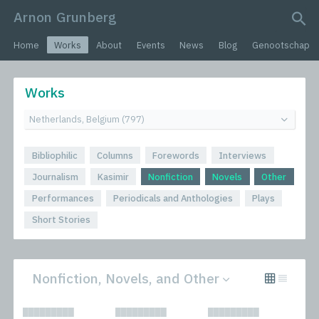
Arnon Grunberg
search query
Home
Works
About
Events
News
Blog
Genootschap
Works
Bibliophilic
Columns
Forewords
Interviews
Journalism
Kasimir
Nonfiction
Novels
Other
Performances
Periodicals and Anthologies
Plays
Short Stories
Nonfiction, Novels, and Other
All
Novels
█████████
█████████
█████████
Bibliophilic
Other