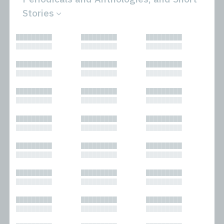
Stories
All
Novels
█████████
█████████
█████████
Bibliophilic
Other
█████████
█████████
█████████
Columns
Performances
Forewords
Periodicals and
█████████
█████████
█████████
Interviews
Anthologies
█████████
█████████
█████████
Journalism
Plays
Kasimir
Short Stories
█████████
█████████
█████████
Nonfiction
█████████
█████████
█████████
█████████
█████████
█████████
█████████
█████████
█████████
█████████
█████████
█████████
█████████
█████████
█████████
█████████
█████████
█████████
█████████
█████████
█████████
█████████
█████████
█████████
█████████
█████████
█████████