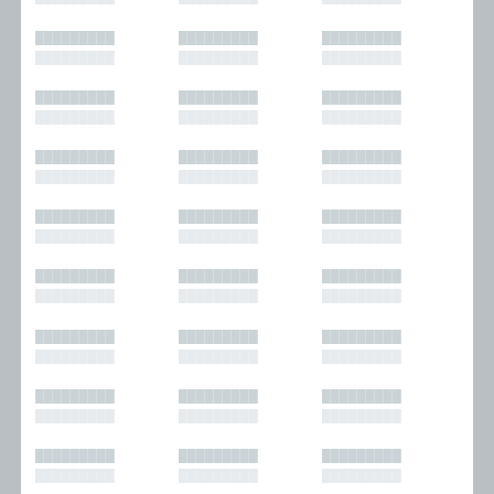
█████████
█████████
█████████
█████████
█████████
█████████
█████████
█████████
█████████
█████████
█████████
█████████
█████████
█████████
█████████
█████████
█████████
█████████
█████████
█████████
█████████
█████████
█████████
█████████
█████████
█████████
█████████
█████████
█████████
█████████
█████████
█████████
█████████
█████████
█████████
█████████
█████████
█████████
█████████
█████████
█████████
█████████
█████████
█████████
█████████
█████████
█████████
█████████