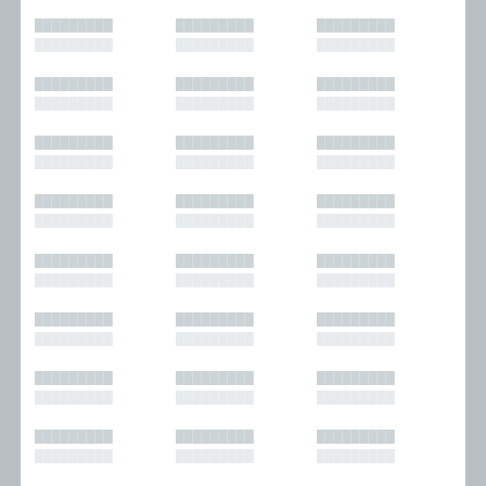
█████████
█████████
█████████
█████████
█████████
█████████
█████████
█████████
█████████
█████████
█████████
█████████
█████████
█████████
█████████
█████████
█████████
█████████
█████████
█████████
█████████
█████████
█████████
█████████
█████████
█████████
█████████
█████████
█████████
█████████
█████████
█████████
█████████
█████████
█████████
█████████
█████████
█████████
█████████
█████████
█████████
█████████
█████████
█████████
█████████
█████████
█████████
█████████