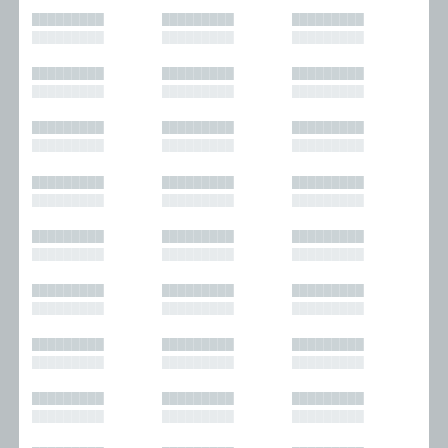
█████████
█████████
█████████
█████████
█████████
█████████
█████████
█████████
█████████
█████████
█████████
█████████
█████████
█████████
█████████
█████████
█████████
█████████
█████████
█████████
█████████
█████████
█████████
█████████
█████████
█████████
█████████
█████████
█████████
█████████
█████████
█████████
█████████
█████████
█████████
█████████
█████████
█████████
█████████
█████████
█████████
█████████
█████████
█████████
█████████
█████████
█████████
█████████