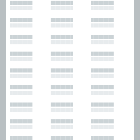
█████████
█████████
█████████
█████████
█████████
█████████
█████████
█████████
█████████
█████████
█████████
█████████
█████████
█████████
█████████
█████████
█████████
█████████
█████████
█████████
█████████
█████████
█████████
█████████
█████████
█████████
█████████
█████████
█████████
█████████
█████████
█████████
█████████
█████████
█████████
█████████
█████████
█████████
█████████
█████████
█████████
█████████
█████████
█████████
█████████
█████████
█████████
█████████
█████████
█████████
█████████