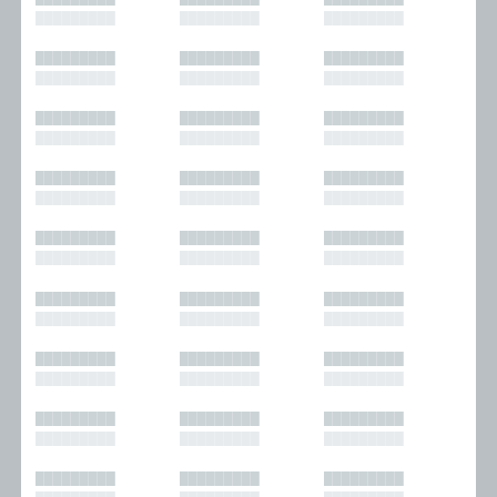
█████████
█████████
█████████
█████████
█████████
█████████
█████████
█████████
█████████
█████████
█████████
█████████
█████████
█████████
█████████
█████████
█████████
█████████
█████████
█████████
█████████
█████████
█████████
█████████
█████████
█████████
█████████
█████████
█████████
█████████
█████████
█████████
█████████
█████████
█████████
█████████
█████████
█████████
█████████
█████████
█████████
█████████
█████████
█████████
█████████
█████████
█████████
█████████