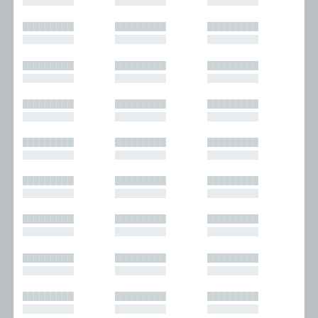
█████████
█████████
█████████
█████████
█████████
█████████
█████████
█████████
█████████
█████████
█████████
█████████
█████████
█████████
█████████
█████████
█████████
█████████
█████████
█████████
█████████
█████████
█████████
█████████
█████████
█████████
█████████
█████████
█████████
█████████
█████████
█████████
█████████
█████████
█████████
█████████
█████████
█████████
█████████
█████████
█████████
█████████
█████████
█████████
█████████
█████████
█████████
█████████
█████████
█████████
█████████