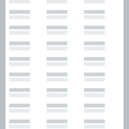
█████████
█████████
█████████
█████████
█████████
█████████
█████████
█████████
█████████
█████████
█████████
█████████
█████████
█████████
█████████
█████████
█████████
█████████
█████████
█████████
█████████
█████████
█████████
█████████
█████████
█████████
█████████
█████████
█████████
█████████
█████████
█████████
█████████
█████████
█████████
█████████
█████████
█████████
█████████
█████████
█████████
█████████
█████████
█████████
█████████
█████████
█████████
█████████
█████████
█████████
█████████