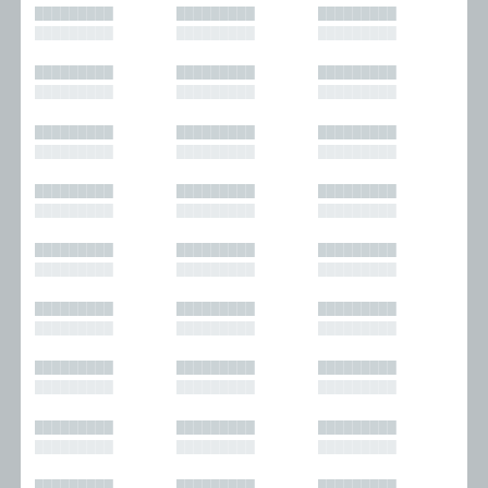
█████████
█████████
█████████
█████████
█████████
█████████
█████████
█████████
█████████
█████████
█████████
█████████
█████████
█████████
█████████
█████████
█████████
█████████
█████████
█████████
█████████
█████████
█████████
█████████
█████████
█████████
█████████
█████████
█████████
█████████
█████████
█████████
█████████
█████████
█████████
█████████
█████████
█████████
█████████
█████████
█████████
█████████
█████████
█████████
█████████
█████████
█████████
█████████
█████████
█████████
█████████