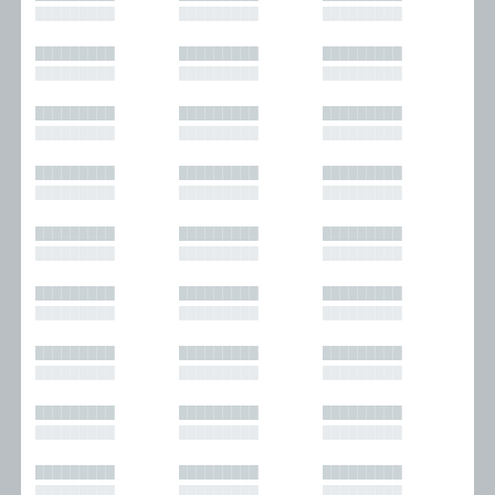
█████████
█████████
█████████
█████████
█████████
█████████
█████████
█████████
█████████
█████████
█████████
█████████
█████████
█████████
█████████
█████████
█████████
█████████
█████████
█████████
█████████
█████████
█████████
█████████
█████████
█████████
█████████
█████████
█████████
█████████
█████████
█████████
█████████
█████████
█████████
█████████
█████████
█████████
█████████
█████████
█████████
█████████
█████████
█████████
█████████
█████████
█████████
█████████
█████████
█████████
█████████