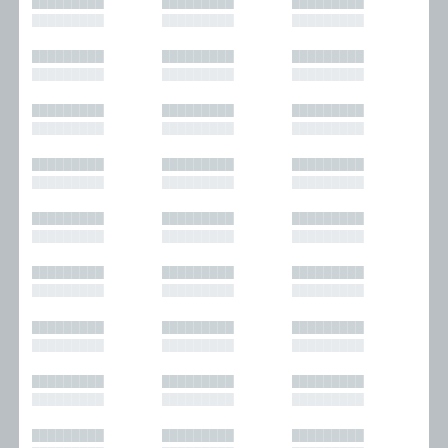
█████████
█████████
█████████
█████████
█████████
█████████
█████████
█████████
█████████
█████████
█████████
█████████
█████████
█████████
█████████
█████████
█████████
█████████
█████████
█████████
█████████
█████████
█████████
█████████
█████████
█████████
█████████
█████████
█████████
█████████
█████████
█████████
█████████
█████████
█████████
█████████
█████████
█████████
█████████
█████████
█████████
█████████
█████████
█████████
█████████
█████████
█████████
█████████
█████████
█████████
█████████