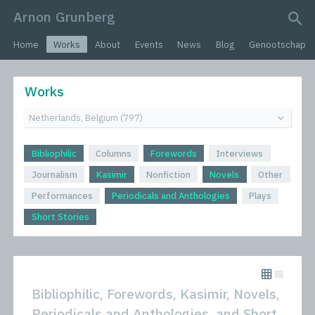
Arnon Grunberg
search query
Home
Works
About
Events
News
Blog
Genootschap
Works
Bibliophilic
Columns
Forewords
Interviews
Journalism
Kasimir
Nonfiction
Novels
Other
Performances
Periodicals and Anthologies
Plays
Short Stories
Bibliophilic, Forewords, Kasimir, Novels,
Periodicals and Anthologies, and Short