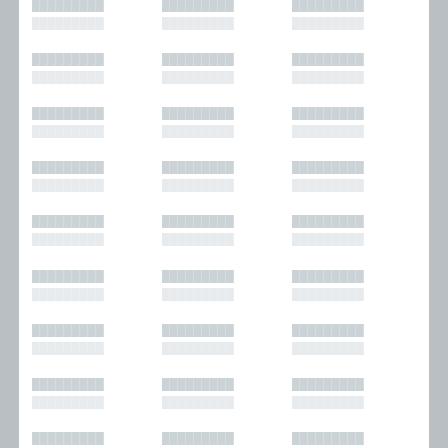
█████████
█████████
█████████
█████████
█████████
█████████
█████████
█████████
█████████
█████████
█████████
█████████
█████████
█████████
█████████
█████████
█████████
█████████
█████████
█████████
█████████
█████████
█████████
█████████
█████████
█████████
█████████
█████████
█████████
█████████
█████████
█████████
█████████
█████████
█████████
█████████
█████████
█████████
█████████
█████████
█████████
█████████
█████████
█████████
█████████
█████████
█████████
█████████
█████████
█████████
█████████