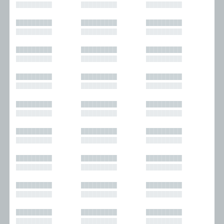
█████████
█████████
█████████
█████████
█████████
█████████
█████████
█████████
█████████
█████████
█████████
█████████
█████████
█████████
█████████
█████████
█████████
█████████
█████████
█████████
█████████
█████████
█████████
█████████
█████████
█████████
█████████
█████████
█████████
█████████
█████████
█████████
█████████
█████████
█████████
█████████
█████████
█████████
█████████
█████████
█████████
█████████
█████████
█████████
█████████
█████████
█████████
█████████
█████████
█████████
█████████