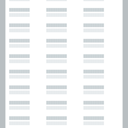
█████████
█████████
█████████
█████████
█████████
█████████
█████████
█████████
█████████
█████████
█████████
█████████
█████████
█████████
█████████
█████████
█████████
█████████
█████████
█████████
█████████
█████████
█████████
█████████
█████████
█████████
█████████
█████████
█████████
█████████
█████████
█████████
█████████
█████████
█████████
█████████
█████████
█████████
█████████
█████████
█████████
█████████
█████████
█████████
█████████
█████████
█████████
█████████