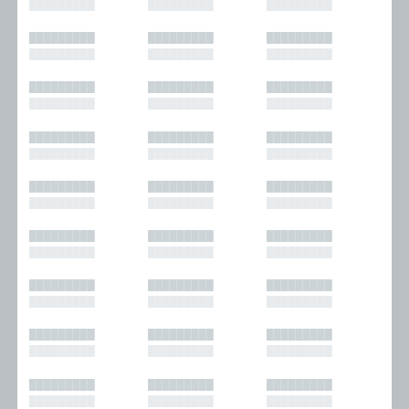
█████████
█████████
█████████
█████████
█████████
█████████
█████████
█████████
█████████
█████████
█████████
█████████
█████████
█████████
█████████
█████████
█████████
█████████
█████████
█████████
█████████
█████████
█████████
█████████
█████████
█████████
█████████
█████████
█████████
█████████
█████████
█████████
█████████
█████████
█████████
█████████
█████████
█████████
█████████
█████████
█████████
█████████
█████████
█████████
█████████
█████████
█████████
█████████
█████████
█████████
█████████