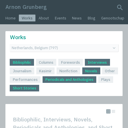
Arnon Grunberg
search query
Home
Works
About
Events
News
Blog
Genootschap
Works
Bibliophilic
Columns
Forewords
Interviews
Journalism
Kasimir
Nonfiction
Novels
Other
Performances
Periodicals and Anthologies
Plays
Short Stories
Bibliophilic, Interviews, Novels,
Periodicals and Anthologies, and Short