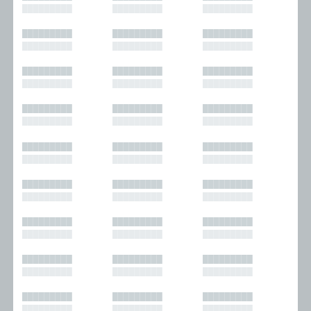
█████████
█████████
█████████
█████████
█████████
█████████
█████████
█████████
█████████
█████████
█████████
█████████
█████████
█████████
█████████
█████████
█████████
█████████
█████████
█████████
█████████
█████████
█████████
█████████
█████████
█████████
█████████
█████████
█████████
█████████
█████████
█████████
█████████
█████████
█████████
█████████
█████████
█████████
█████████
█████████
█████████
█████████
█████████
█████████
█████████
█████████
█████████
█████████
█████████
█████████
█████████