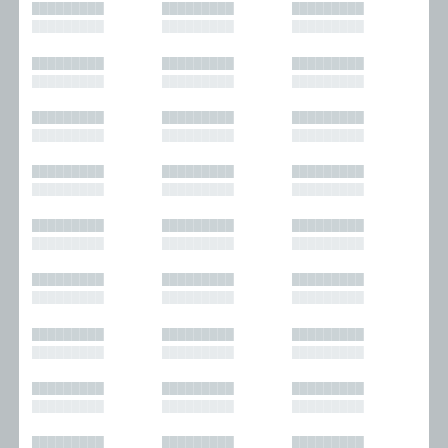
█████████
█████████
█████████
█████████
█████████
█████████
█████████
█████████
█████████
█████████
█████████
█████████
█████████
█████████
█████████
█████████
█████████
█████████
█████████
█████████
█████████
█████████
█████████
█████████
█████████
█████████
█████████
█████████
█████████
█████████
█████████
█████████
█████████
█████████
█████████
█████████
█████████
█████████
█████████
█████████
█████████
█████████
█████████
█████████
█████████
█████████
█████████
█████████
█████████
█████████
█████████