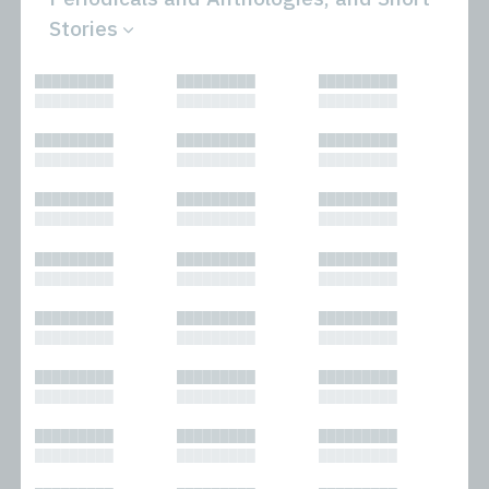
Stories
All
Novels
█████████
█████████
█████████
Bibliophilic
Other
█████████
█████████
█████████
Columns
Performances
Forewords
Periodicals and
█████████
█████████
█████████
Interviews
Anthologies
█████████
█████████
█████████
Journalism
Plays
Kasimir
Short Stories
█████████
█████████
█████████
Nonfiction
█████████
█████████
█████████
█████████
█████████
█████████
█████████
█████████
█████████
█████████
█████████
█████████
█████████
█████████
█████████
█████████
█████████
█████████
█████████
█████████
█████████
█████████
█████████
█████████
█████████
█████████
█████████