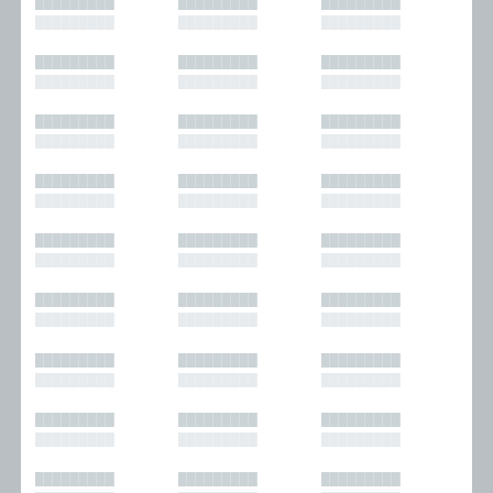
█████████
█████████
█████████
█████████
█████████
█████████
█████████
█████████
█████████
█████████
█████████
█████████
█████████
█████████
█████████
█████████
█████████
█████████
█████████
█████████
█████████
█████████
█████████
█████████
█████████
█████████
█████████
█████████
█████████
█████████
█████████
█████████
█████████
█████████
█████████
█████████
█████████
█████████
█████████
█████████
█████████
█████████
█████████
█████████
█████████
█████████
█████████
█████████
█████████
█████████
█████████