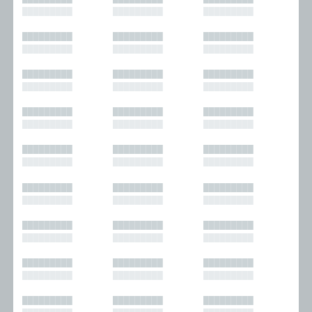
█████████
█████████
█████████
█████████
█████████
█████████
█████████
█████████
█████████
█████████
█████████
█████████
█████████
█████████
█████████
█████████
█████████
█████████
█████████
█████████
█████████
█████████
█████████
█████████
█████████
█████████
█████████
█████████
█████████
█████████
█████████
█████████
█████████
█████████
█████████
█████████
█████████
█████████
█████████
█████████
█████████
█████████
█████████
█████████
█████████
█████████
█████████
█████████