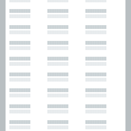
█████████
█████████
█████████
█████████
█████████
█████████
█████████
█████████
█████████
█████████
█████████
█████████
█████████
█████████
█████████
█████████
█████████
█████████
█████████
█████████
█████████
█████████
█████████
█████████
█████████
█████████
█████████
█████████
█████████
█████████
█████████
█████████
█████████
█████████
█████████
█████████
█████████
█████████
█████████
█████████
█████████
█████████
█████████
█████████
█████████
█████████
█████████
█████████
█████████
█████████
█████████