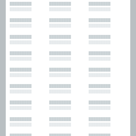
█████████
█████████
█████████
█████████
█████████
█████████
█████████
█████████
█████████
█████████
█████████
█████████
█████████
█████████
█████████
█████████
█████████
█████████
█████████
█████████
█████████
█████████
█████████
█████████
█████████
█████████
█████████
█████████
█████████
█████████
█████████
█████████
█████████
█████████
█████████
█████████
█████████
█████████
█████████
█████████
█████████
█████████
█████████
█████████
█████████
█████████
█████████
█████████
█████████
█████████
█████████