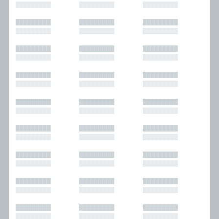
█████████
█████████
█████████
█████████
█████████
█████████
█████████
█████████
█████████
█████████
█████████
█████████
█████████
█████████
█████████
█████████
█████████
█████████
█████████
█████████
█████████
█████████
█████████
█████████
█████████
█████████
█████████
█████████
█████████
█████████
█████████
█████████
█████████
█████████
█████████
█████████
█████████
█████████
█████████
█████████
█████████
█████████
█████████
█████████
█████████
█████████
█████████
█████████
█████████
█████████
█████████