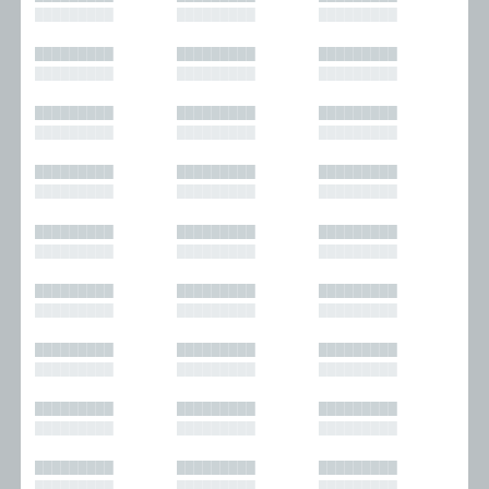
█████████
█████████
█████████
█████████
█████████
█████████
█████████
█████████
█████████
█████████
█████████
█████████
█████████
█████████
█████████
█████████
█████████
█████████
█████████
█████████
█████████
█████████
█████████
█████████
█████████
█████████
█████████
█████████
█████████
█████████
█████████
█████████
█████████
█████████
█████████
█████████
█████████
█████████
█████████
█████████
█████████
█████████
█████████
█████████
█████████
█████████
█████████
█████████
█████████
█████████
█████████