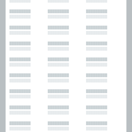
█████████
█████████
█████████
█████████
█████████
█████████
█████████
█████████
█████████
█████████
█████████
█████████
█████████
█████████
█████████
█████████
█████████
█████████
█████████
█████████
█████████
█████████
█████████
█████████
█████████
█████████
█████████
█████████
█████████
█████████
█████████
█████████
█████████
█████████
█████████
█████████
█████████
█████████
█████████
█████████
█████████
█████████
█████████
█████████
█████████
█████████
█████████
█████████
█████████
█████████
█████████