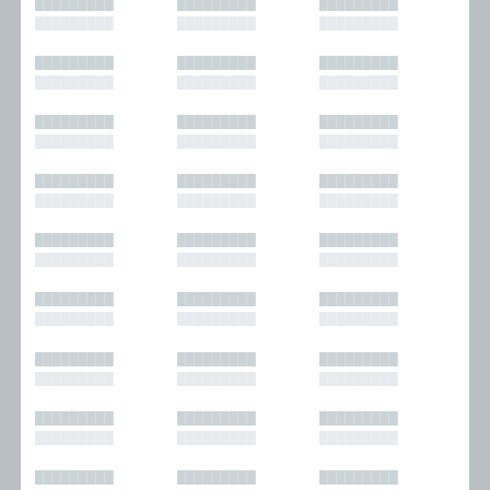
█████████
█████████
█████████
█████████
█████████
█████████
█████████
█████████
█████████
█████████
█████████
█████████
█████████
█████████
█████████
█████████
█████████
█████████
█████████
█████████
█████████
█████████
█████████
█████████
█████████
█████████
█████████
█████████
█████████
█████████
█████████
█████████
█████████
█████████
█████████
█████████
█████████
█████████
█████████
█████████
█████████
█████████
█████████
█████████
█████████
█████████
█████████
█████████
█████████
█████████
█████████