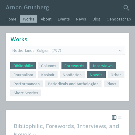
Arnon Grunberg
search query
Home
Works
About
Events
News
Blog
Genootschap
Works
Bibliophilic
Columns
Forewords
Interviews
Journalism
Kasimir
Nonfiction
Novels
Other
Performances
Periodicals and Anthologies
Plays
Short Stories
Bibliophilic, Forewords, Interviews, and
Novels