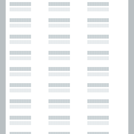
█████████
█████████
█████████
█████████
█████████
█████████
█████████
█████████
█████████
█████████
█████████
█████████
█████████
█████████
█████████
█████████
█████████
█████████
█████████
█████████
█████████
█████████
█████████
█████████
█████████
█████████
█████████
█████████
█████████
█████████
█████████
█████████
█████████
█████████
█████████
█████████
█████████
█████████
█████████
█████████
█████████
█████████
█████████
█████████
█████████
█████████
█████████
█████████
█████████
█████████
█████████