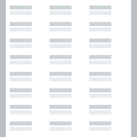
█████████
█████████
█████████
█████████
█████████
█████████
█████████
█████████
█████████
█████████
█████████
█████████
█████████
█████████
█████████
█████████
█████████
█████████
█████████
█████████
█████████
█████████
█████████
█████████
█████████
█████████
█████████
█████████
█████████
█████████
█████████
█████████
█████████
█████████
█████████
█████████
█████████
█████████
█████████
█████████
█████████
█████████
█████████
█████████
█████████
█████████
█████████
█████████