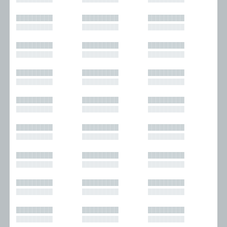
█████████
█████████
█████████
█████████
█████████
█████████
█████████
█████████
█████████
█████████
█████████
█████████
█████████
█████████
█████████
█████████
█████████
█████████
█████████
█████████
█████████
█████████
█████████
█████████
█████████
█████████
█████████
█████████
█████████
█████████
█████████
█████████
█████████
█████████
█████████
█████████
█████████
█████████
█████████
█████████
█████████
█████████
█████████
█████████
█████████
█████████
█████████
█████████