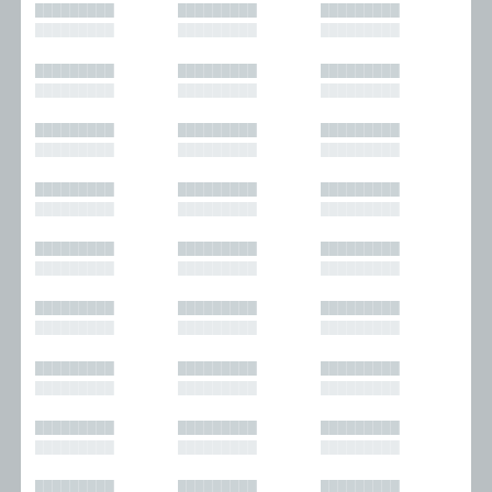
█████████
█████████
█████████
█████████
█████████
█████████
█████████
█████████
█████████
█████████
█████████
█████████
█████████
█████████
█████████
█████████
█████████
█████████
█████████
█████████
█████████
█████████
█████████
█████████
█████████
█████████
█████████
█████████
█████████
█████████
█████████
█████████
█████████
█████████
█████████
█████████
█████████
█████████
█████████
█████████
█████████
█████████
█████████
█████████
█████████
█████████
█████████
█████████
█████████
█████████
█████████