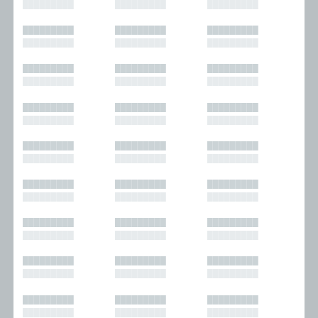
█████████
█████████
█████████
█████████
█████████
█████████
█████████
█████████
█████████
█████████
█████████
█████████
█████████
█████████
█████████
█████████
█████████
█████████
█████████
█████████
█████████
█████████
█████████
█████████
█████████
█████████
█████████
█████████
█████████
█████████
█████████
█████████
█████████
█████████
█████████
█████████
█████████
█████████
█████████
█████████
█████████
█████████
█████████
█████████
█████████
█████████
█████████
█████████
█████████
█████████
█████████