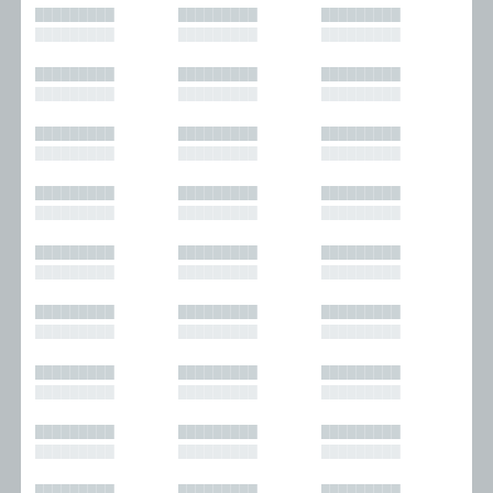
█████████
█████████
█████████
█████████
█████████
█████████
█████████
█████████
█████████
█████████
█████████
█████████
█████████
█████████
█████████
█████████
█████████
█████████
█████████
█████████
█████████
█████████
█████████
█████████
█████████
█████████
█████████
█████████
█████████
█████████
█████████
█████████
█████████
█████████
█████████
█████████
█████████
█████████
█████████
█████████
█████████
█████████
█████████
█████████
█████████
█████████
█████████
█████████
█████████
█████████
█████████