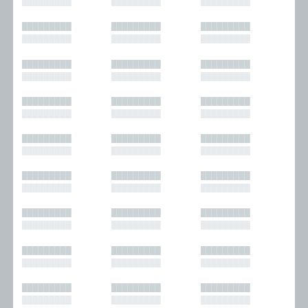
█████████
█████████
█████████
█████████
█████████
█████████
█████████
█████████
█████████
█████████
█████████
█████████
█████████
█████████
█████████
█████████
█████████
█████████
█████████
█████████
█████████
█████████
█████████
█████████
█████████
█████████
█████████
█████████
█████████
█████████
█████████
█████████
█████████
█████████
█████████
█████████
█████████
█████████
█████████
█████████
█████████
█████████
█████████
█████████
█████████
█████████
█████████
█████████
█████████
█████████
█████████