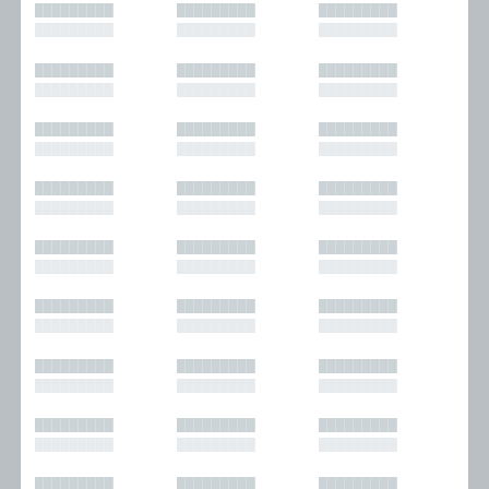
█████████
█████████
█████████
█████████
█████████
█████████
█████████
█████████
█████████
█████████
█████████
█████████
█████████
█████████
█████████
█████████
█████████
█████████
█████████
█████████
█████████
█████████
█████████
█████████
█████████
█████████
█████████
█████████
█████████
█████████
█████████
█████████
█████████
█████████
█████████
█████████
█████████
█████████
█████████
█████████
█████████
█████████
█████████
█████████
█████████
█████████
█████████
█████████
█████████
█████████
█████████