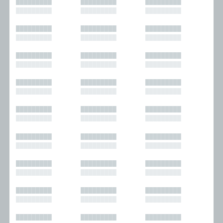
█████████
█████████
█████████
█████████
█████████
█████████
█████████
█████████
█████████
█████████
█████████
█████████
█████████
█████████
█████████
█████████
█████████
█████████
█████████
█████████
█████████
█████████
█████████
█████████
█████████
█████████
█████████
█████████
█████████
█████████
█████████
█████████
█████████
█████████
█████████
█████████
█████████
█████████
█████████
█████████
█████████
█████████
█████████
█████████
█████████
█████████
█████████
█████████
█████████
█████████
█████████