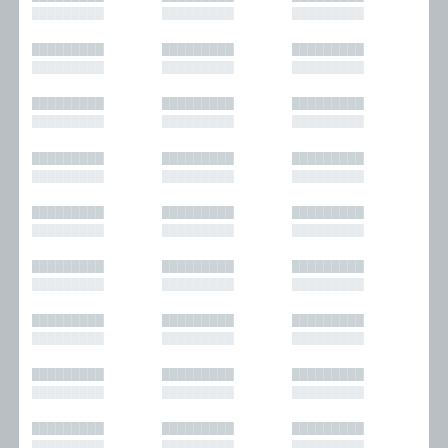
█████████
█████████
█████████
█████████
█████████
█████████
█████████
█████████
█████████
█████████
█████████
█████████
█████████
█████████
█████████
█████████
█████████
█████████
█████████
█████████
█████████
█████████
█████████
█████████
█████████
█████████
█████████
█████████
█████████
█████████
█████████
█████████
█████████
█████████
█████████
█████████
█████████
█████████
█████████
█████████
█████████
█████████
█████████
█████████
█████████
█████████
█████████
█████████
█████████
█████████
█████████