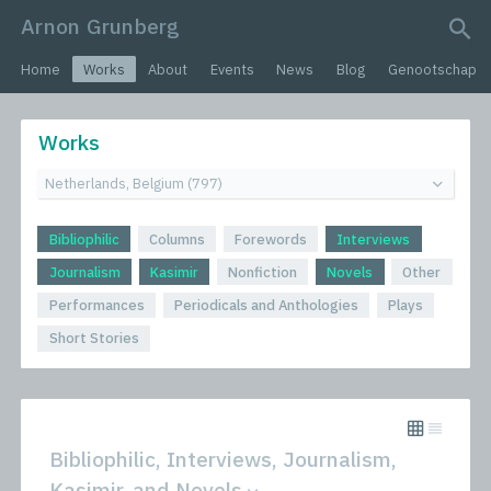
Arnon Grunberg
search query
Home
Works
About
Events
News
Blog
Genootschap
Works
Bibliophilic
Columns
Forewords
Interviews
Journalism
Kasimir
Nonfiction
Novels
Other
Performances
Periodicals and Anthologies
Plays
Short Stories
Bibliophilic, Interviews, Journalism,
Kasimir, and Novels