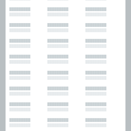
█████████
█████████
█████████
█████████
█████████
█████████
█████████
█████████
█████████
█████████
█████████
█████████
█████████
█████████
█████████
█████████
█████████
█████████
█████████
█████████
█████████
█████████
█████████
█████████
█████████
█████████
█████████
█████████
█████████
█████████
█████████
█████████
█████████
█████████
█████████
█████████
█████████
█████████
█████████
█████████
█████████
█████████
█████████
█████████
█████████
█████████
█████████
█████████