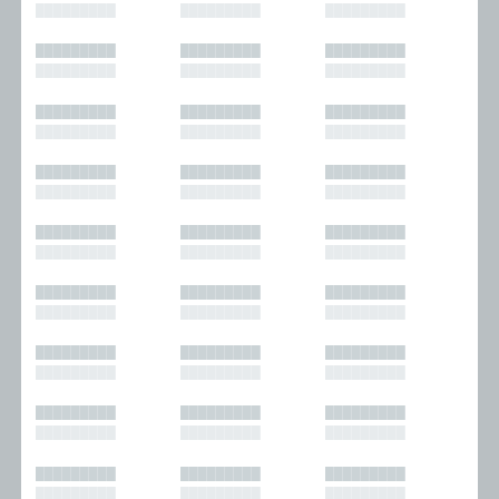
█████████
█████████
█████████
█████████
█████████
█████████
█████████
█████████
█████████
█████████
█████████
█████████
█████████
█████████
█████████
█████████
█████████
█████████
█████████
█████████
█████████
█████████
█████████
█████████
█████████
█████████
█████████
█████████
█████████
█████████
█████████
█████████
█████████
█████████
█████████
█████████
█████████
█████████
█████████
█████████
█████████
█████████
█████████
█████████
█████████
█████████
█████████
█████████
█████████
█████████
█████████