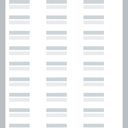
█████████
█████████
█████████
█████████
█████████
█████████
█████████
█████████
█████████
█████████
█████████
█████████
█████████
█████████
█████████
█████████
█████████
█████████
█████████
█████████
█████████
█████████
█████████
█████████
█████████
█████████
█████████
█████████
█████████
█████████
█████████
█████████
█████████
█████████
█████████
█████████
█████████
█████████
█████████
█████████
█████████
█████████
█████████
█████████
█████████
█████████
█████████
█████████
█████████
█████████
█████████