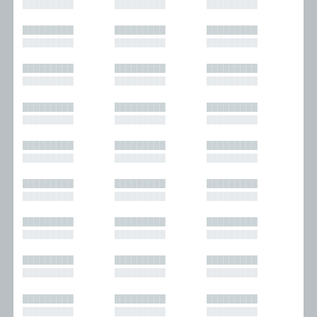
█████████
█████████
█████████
█████████
█████████
█████████
█████████
█████████
█████████
█████████
█████████
█████████
█████████
█████████
█████████
█████████
█████████
█████████
█████████
█████████
█████████
█████████
█████████
█████████
█████████
█████████
█████████
█████████
█████████
█████████
█████████
█████████
█████████
█████████
█████████
█████████
█████████
█████████
█████████
█████████
█████████
█████████
█████████
█████████
█████████
█████████
█████████
█████████
█████████
█████████
█████████