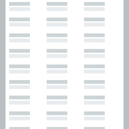
█████████
█████████
█████████
█████████
█████████
█████████
█████████
█████████
█████████
█████████
█████████
█████████
█████████
█████████
█████████
█████████
█████████
█████████
█████████
█████████
█████████
█████████
█████████
█████████
█████████
█████████
█████████
█████████
█████████
█████████
█████████
█████████
█████████
█████████
█████████
█████████
█████████
█████████
█████████
█████████
█████████
█████████
█████████
█████████
█████████
█████████
█████████
█████████
█████████
█████████
█████████