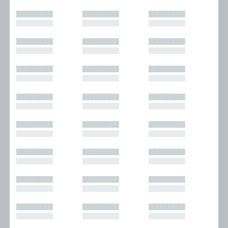
█████████
█████████
█████████
█████████
█████████
█████████
█████████
█████████
█████████
█████████
█████████
█████████
█████████
█████████
█████████
█████████
█████████
█████████
█████████
█████████
█████████
█████████
█████████
█████████
█████████
█████████
█████████
█████████
█████████
█████████
█████████
█████████
█████████
█████████
█████████
█████████
█████████
█████████
█████████
█████████
█████████
█████████
█████████
█████████
█████████
█████████
█████████
█████████