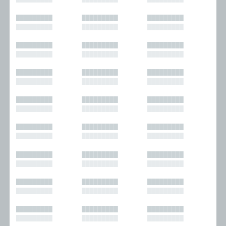
█████████
█████████
█████████
█████████
█████████
█████████
█████████
█████████
█████████
█████████
█████████
█████████
█████████
█████████
█████████
█████████
█████████
█████████
█████████
█████████
█████████
█████████
█████████
█████████
█████████
█████████
█████████
█████████
█████████
█████████
█████████
█████████
█████████
█████████
█████████
█████████
█████████
█████████
█████████
█████████
█████████
█████████
█████████
█████████
█████████
█████████
█████████
█████████