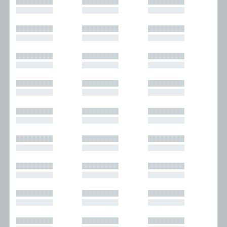
█████████
█████████
█████████
█████████
█████████
█████████
█████████
█████████
█████████
█████████
█████████
█████████
█████████
█████████
█████████
█████████
█████████
█████████
█████████
█████████
█████████
█████████
█████████
█████████
█████████
█████████
█████████
█████████
█████████
█████████
█████████
█████████
█████████
█████████
█████████
█████████
█████████
█████████
█████████
█████████
█████████
█████████
█████████
█████████
█████████
█████████
█████████
█████████
█████████
█████████
█████████