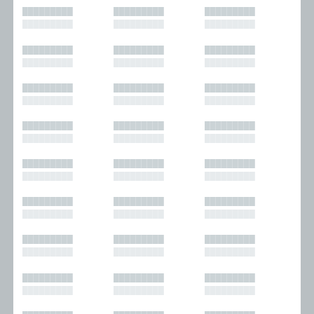
█████████
█████████
█████████
█████████
█████████
█████████
█████████
█████████
█████████
█████████
█████████
█████████
█████████
█████████
█████████
█████████
█████████
█████████
█████████
█████████
█████████
█████████
█████████
█████████
█████████
█████████
█████████
█████████
█████████
█████████
█████████
█████████
█████████
█████████
█████████
█████████
█████████
█████████
█████████
█████████
█████████
█████████
█████████
█████████
█████████
█████████
█████████
█████████