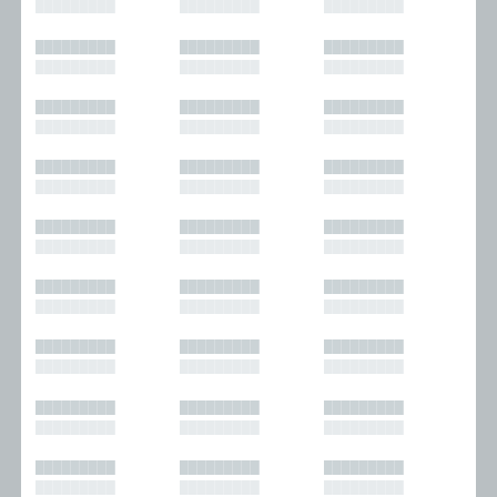
█████████
█████████
█████████
█████████
█████████
█████████
█████████
█████████
█████████
█████████
█████████
█████████
█████████
█████████
█████████
█████████
█████████
█████████
█████████
█████████
█████████
█████████
█████████
█████████
█████████
█████████
█████████
█████████
█████████
█████████
█████████
█████████
█████████
█████████
█████████
█████████
█████████
█████████
█████████
█████████
█████████
█████████
█████████
█████████
█████████
█████████
█████████
█████████
█████████
█████████
█████████