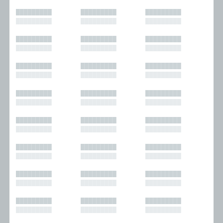
█████████
█████████
█████████
█████████
█████████
█████████
█████████
█████████
█████████
█████████
█████████
█████████
█████████
█████████
█████████
█████████
█████████
█████████
█████████
█████████
█████████
█████████
█████████
█████████
█████████
█████████
█████████
█████████
█████████
█████████
█████████
█████████
█████████
█████████
█████████
█████████
█████████
█████████
█████████
█████████
█████████
█████████
█████████
█████████
█████████
█████████
█████████
█████████