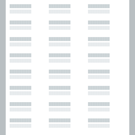
█████████
█████████
█████████
█████████
█████████
█████████
█████████
█████████
█████████
█████████
█████████
█████████
█████████
█████████
█████████
█████████
█████████
█████████
█████████
█████████
█████████
█████████
█████████
█████████
█████████
█████████
█████████
█████████
█████████
█████████
█████████
█████████
█████████
█████████
█████████
█████████
█████████
█████████
█████████
█████████
█████████
█████████
█████████
█████████
█████████
█████████
█████████
█████████