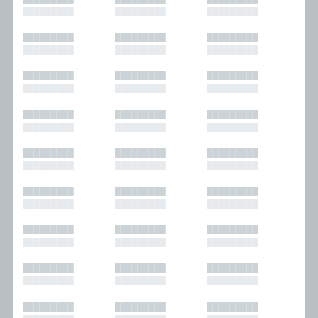
█████████
█████████
█████████
█████████
█████████
█████████
█████████
█████████
█████████
█████████
█████████
█████████
█████████
█████████
█████████
█████████
█████████
█████████
█████████
█████████
█████████
█████████
█████████
█████████
█████████
█████████
█████████
█████████
█████████
█████████
█████████
█████████
█████████
█████████
█████████
█████████
█████████
█████████
█████████
█████████
█████████
█████████
█████████
█████████
█████████
█████████
█████████
█████████