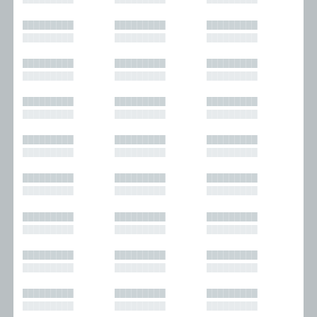
█████████
█████████
█████████
█████████
█████████
█████████
█████████
█████████
█████████
█████████
█████████
█████████
█████████
█████████
█████████
█████████
█████████
█████████
█████████
█████████
█████████
█████████
█████████
█████████
█████████
█████████
█████████
█████████
█████████
█████████
█████████
█████████
█████████
█████████
█████████
█████████
█████████
█████████
█████████
█████████
█████████
█████████
█████████
█████████
█████████
█████████
█████████
█████████