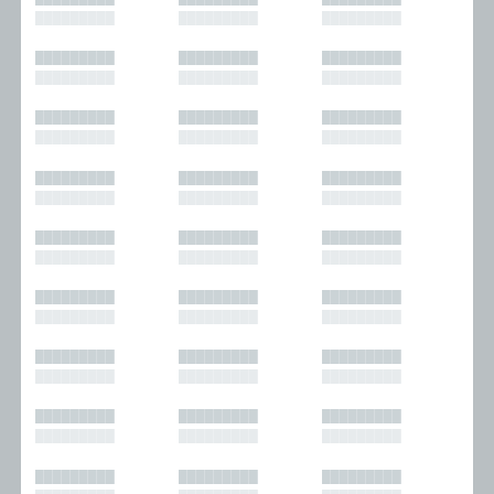
█████████
█████████
█████████
█████████
█████████
█████████
█████████
█████████
█████████
█████████
█████████
█████████
█████████
█████████
█████████
█████████
█████████
█████████
█████████
█████████
█████████
█████████
█████████
█████████
█████████
█████████
█████████
█████████
█████████
█████████
█████████
█████████
█████████
█████████
█████████
█████████
█████████
█████████
█████████
█████████
█████████
█████████
█████████
█████████
█████████
█████████
█████████
█████████