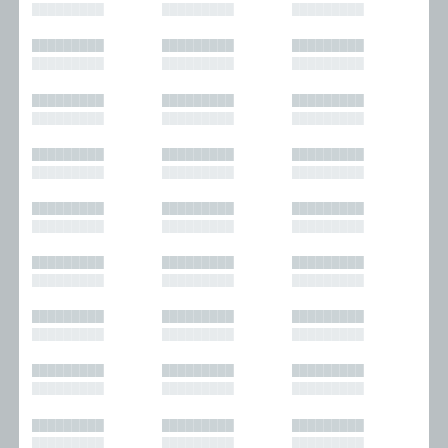
█████████
█████████
█████████
█████████
█████████
█████████
█████████
█████████
█████████
█████████
█████████
█████████
█████████
█████████
█████████
█████████
█████████
█████████
█████████
█████████
█████████
█████████
█████████
█████████
█████████
█████████
█████████
█████████
█████████
█████████
█████████
█████████
█████████
█████████
█████████
█████████
█████████
█████████
█████████
█████████
█████████
█████████
█████████
█████████
█████████
█████████
█████████
█████████
█████████
█████████
█████████