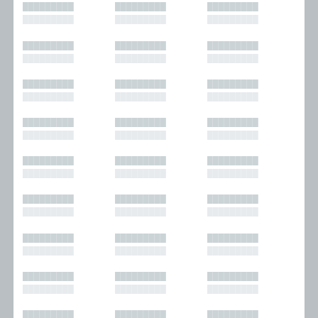
█████████
█████████
█████████
█████████
█████████
█████████
█████████
█████████
█████████
█████████
█████████
█████████
█████████
█████████
█████████
█████████
█████████
█████████
█████████
█████████
█████████
█████████
█████████
█████████
█████████
█████████
█████████
█████████
█████████
█████████
█████████
█████████
█████████
█████████
█████████
█████████
█████████
█████████
█████████
█████████
█████████
█████████
█████████
█████████
█████████
█████████
█████████
█████████
█████████
█████████
█████████