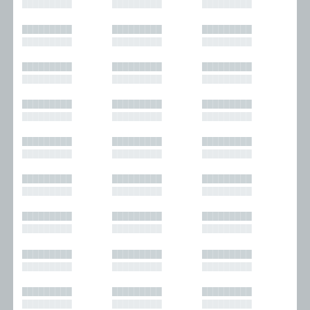
█████████
█████████
█████████
█████████
█████████
█████████
█████████
█████████
█████████
█████████
█████████
█████████
█████████
█████████
█████████
█████████
█████████
█████████
█████████
█████████
█████████
█████████
█████████
█████████
█████████
█████████
█████████
█████████
█████████
█████████
█████████
█████████
█████████
█████████
█████████
█████████
█████████
█████████
█████████
█████████
█████████
█████████
█████████
█████████
█████████
█████████
█████████
█████████
█████████
█████████
█████████