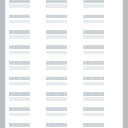
█████████
█████████
█████████
█████████
█████████
█████████
█████████
█████████
█████████
█████████
█████████
█████████
█████████
█████████
█████████
█████████
█████████
█████████
█████████
█████████
█████████
█████████
█████████
█████████
█████████
█████████
█████████
█████████
█████████
█████████
█████████
█████████
█████████
█████████
█████████
█████████
█████████
█████████
█████████
█████████
█████████
█████████
█████████
█████████
█████████
█████████
█████████
█████████
█████████
█████████
█████████