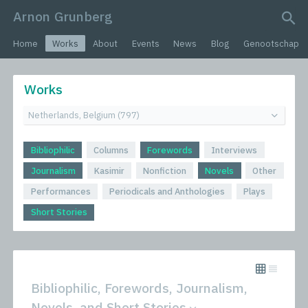
Arnon Grunberg
search query
Home
Works
About
Events
News
Blog
Genootschap
Works
Bibliophilic
Columns
Forewords
Interviews
Journalism
Kasimir
Nonfiction
Novels
Other
Performances
Periodicals and Anthologies
Plays
Short Stories
Bibliophilic, Forewords, Journalism,
Novels, and Short Stories