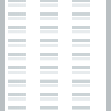
█████████
█████████
█████████
█████████
█████████
█████████
█████████
█████████
█████████
█████████
█████████
█████████
█████████
█████████
█████████
█████████
█████████
█████████
█████████
█████████
█████████
█████████
█████████
█████████
█████████
█████████
█████████
█████████
█████████
█████████
█████████
█████████
█████████
█████████
█████████
█████████
█████████
█████████
█████████
█████████
█████████
█████████
█████████
█████████
█████████
█████████
█████████
█████████
█████████
█████████
█████████