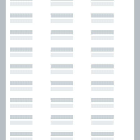
█████████
█████████
█████████
█████████
█████████
█████████
█████████
█████████
█████████
█████████
█████████
█████████
█████████
█████████
█████████
█████████
█████████
█████████
█████████
█████████
█████████
█████████
█████████
█████████
█████████
█████████
█████████
█████████
█████████
█████████
█████████
█████████
█████████
█████████
█████████
█████████
█████████
█████████
█████████
█████████
█████████
█████████
█████████
█████████
█████████
█████████
█████████
█████████
█████████
█████████
█████████