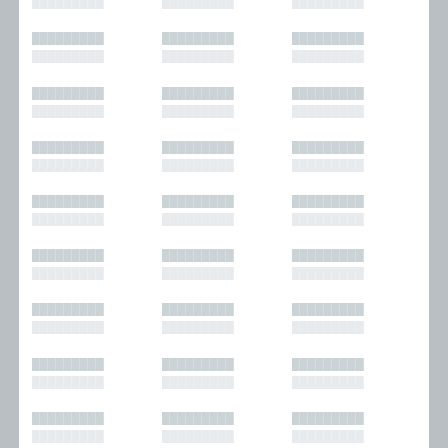
█████████
█████████
█████████
█████████
█████████
█████████
█████████
█████████
█████████
█████████
█████████
█████████
█████████
█████████
█████████
█████████
█████████
█████████
█████████
█████████
█████████
█████████
█████████
█████████
█████████
█████████
█████████
█████████
█████████
█████████
█████████
█████████
█████████
█████████
█████████
█████████
█████████
█████████
█████████
█████████
█████████
█████████
█████████
█████████
█████████
█████████
█████████
█████████
█████████
█████████
█████████