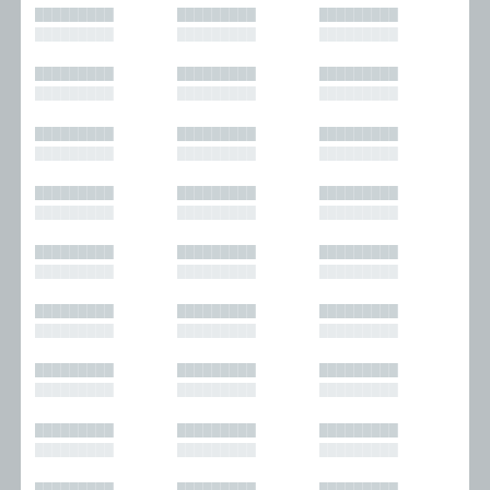
█████████
█████████
█████████
█████████
█████████
█████████
█████████
█████████
█████████
█████████
█████████
█████████
█████████
█████████
█████████
█████████
█████████
█████████
█████████
█████████
█████████
█████████
█████████
█████████
█████████
█████████
█████████
█████████
█████████
█████████
█████████
█████████
█████████
█████████
█████████
█████████
█████████
█████████
█████████
█████████
█████████
█████████
█████████
█████████
█████████
█████████
█████████
█████████
█████████
█████████
█████████