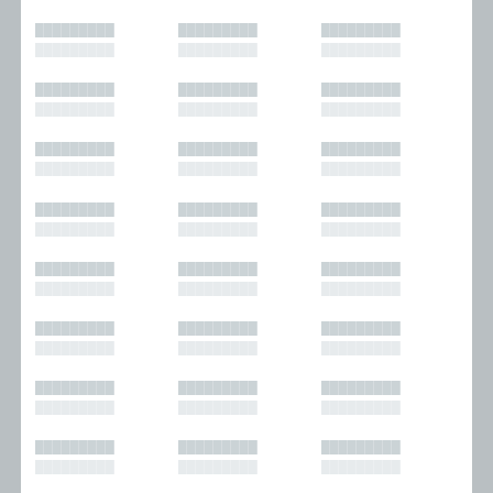
█████████
█████████
█████████
█████████
█████████
█████████
█████████
█████████
█████████
█████████
█████████
█████████
█████████
█████████
█████████
█████████
█████████
█████████
█████████
█████████
█████████
█████████
█████████
█████████
█████████
█████████
█████████
█████████
█████████
█████████
█████████
█████████
█████████
█████████
█████████
█████████
█████████
█████████
█████████
█████████
█████████
█████████
█████████
█████████
█████████
█████████
█████████
█████████