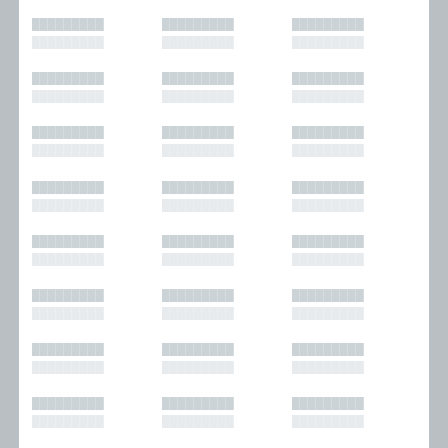
█████████
█████████
█████████
█████████
█████████
█████████
█████████
█████████
█████████
█████████
█████████
█████████
█████████
█████████
█████████
█████████
█████████
█████████
█████████
█████████
█████████
█████████
█████████
█████████
█████████
█████████
█████████
█████████
█████████
█████████
█████████
█████████
█████████
█████████
█████████
█████████
█████████
█████████
█████████
█████████
█████████
█████████
█████████
█████████
█████████
█████████
█████████
█████████