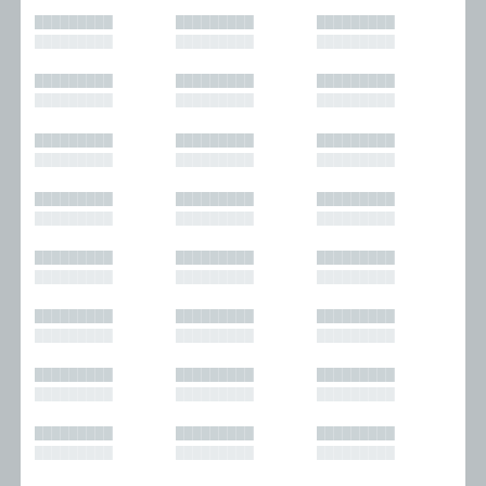
█████████
█████████
█████████
█████████
█████████
█████████
█████████
█████████
█████████
█████████
█████████
█████████
█████████
█████████
█████████
█████████
█████████
█████████
█████████
█████████
█████████
█████████
█████████
█████████
█████████
█████████
█████████
█████████
█████████
█████████
█████████
█████████
█████████
█████████
█████████
█████████
█████████
█████████
█████████
█████████
█████████
█████████
█████████
█████████
█████████
█████████
█████████
█████████