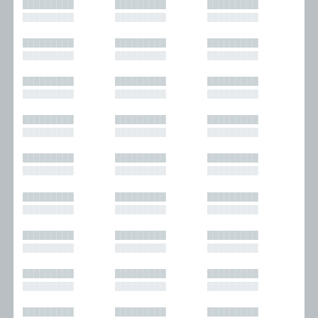
█████████
█████████
█████████
█████████
█████████
█████████
█████████
█████████
█████████
█████████
█████████
█████████
█████████
█████████
█████████
█████████
█████████
█████████
█████████
█████████
█████████
█████████
█████████
█████████
█████████
█████████
█████████
█████████
█████████
█████████
█████████
█████████
█████████
█████████
█████████
█████████
█████████
█████████
█████████
█████████
█████████
█████████
█████████
█████████
█████████
█████████
█████████
█████████
█████████
█████████
█████████