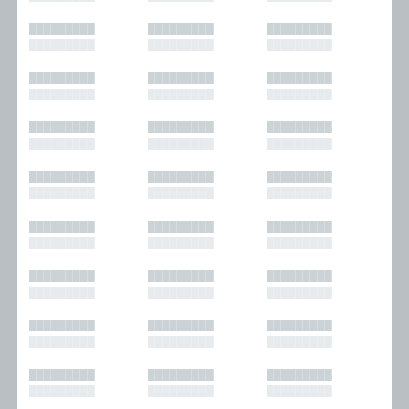
█████████
█████████
█████████
█████████
█████████
█████████
█████████
█████████
█████████
█████████
█████████
█████████
█████████
█████████
█████████
█████████
█████████
█████████
█████████
█████████
█████████
█████████
█████████
█████████
█████████
█████████
█████████
█████████
█████████
█████████
█████████
█████████
█████████
█████████
█████████
█████████
█████████
█████████
█████████
█████████
█████████
█████████
█████████
█████████
█████████
█████████
█████████
█████████