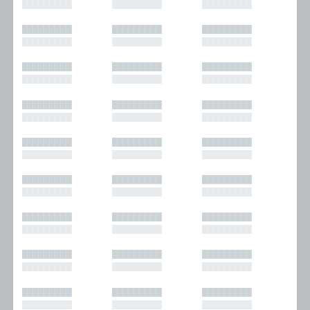
█████████
█████████
█████████
█████████
█████████
█████████
█████████
█████████
█████████
█████████
█████████
█████████
█████████
█████████
█████████
█████████
█████████
█████████
█████████
█████████
█████████
█████████
█████████
█████████
█████████
█████████
█████████
█████████
█████████
█████████
█████████
█████████
█████████
█████████
█████████
█████████
█████████
█████████
█████████
█████████
█████████
█████████
█████████
█████████
█████████
█████████
█████████
█████████
█████████
█████████
█████████