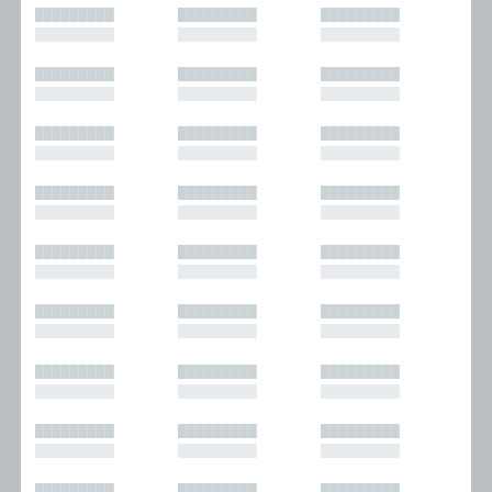
█████████
█████████
█████████
█████████
█████████
█████████
█████████
█████████
█████████
█████████
█████████
█████████
█████████
█████████
█████████
█████████
█████████
█████████
█████████
█████████
█████████
█████████
█████████
█████████
█████████
█████████
█████████
█████████
█████████
█████████
█████████
█████████
█████████
█████████
█████████
█████████
█████████
█████████
█████████
█████████
█████████
█████████
█████████
█████████
█████████
█████████
█████████
█████████
█████████
█████████
█████████