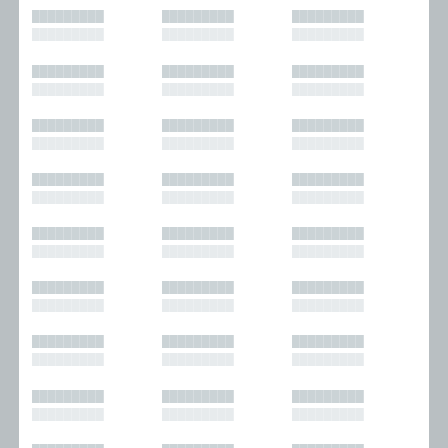
█████████
█████████
█████████
█████████
█████████
█████████
█████████
█████████
█████████
█████████
█████████
█████████
█████████
█████████
█████████
█████████
█████████
█████████
█████████
█████████
█████████
█████████
█████████
█████████
█████████
█████████
█████████
█████████
█████████
█████████
█████████
█████████
█████████
█████████
█████████
█████████
█████████
█████████
█████████
█████████
█████████
█████████
█████████
█████████
█████████
█████████
█████████
█████████