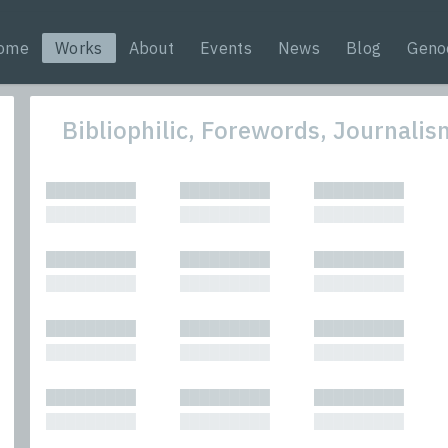
ome
Works
About
Events
News
Blog
Geno
Bibliophilic, Forewords, Journali
All
Nonfic
█████████
█████████
█████████
Bibliophilic
Novel
█████████
█████████
█████████
Columns
Other
Forewords
Perfo
█████████
█████████
█████████
Interviews
Period
█████████
█████████
█████████
Journalism
Plays
Kasimir
Short 
█████████
█████████
█████████
█████████
█████████
█████████
█████████
█████████
█████████
█████████
█████████
█████████