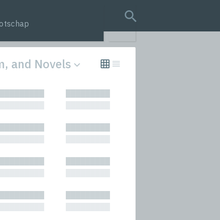
otschap
search query
sm, and Novels
tion
█████████
█████████
s
█████████
█████████
rmances
█████████
█████████
icals and Anthologies
█████████
█████████
Stories
█████████
█████████
█████████
█████████
█████████
█████████
█████████
█████████