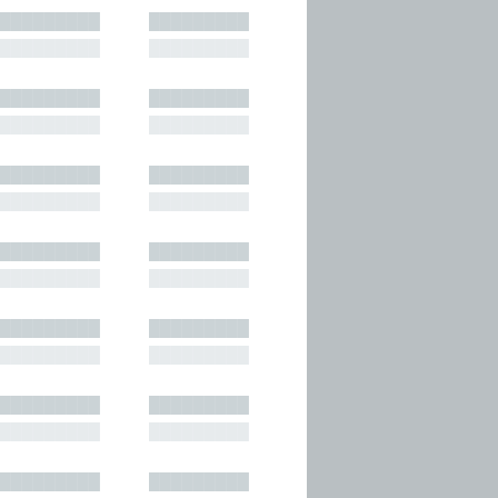
█████████
█████████
█████████
█████████
█████████
█████████
█████████
█████████
█████████
█████████
█████████
█████████
█████████
█████████
█████████
█████████
█████████
█████████
█████████
█████████
█████████
█████████
█████████
█████████
█████████
█████████