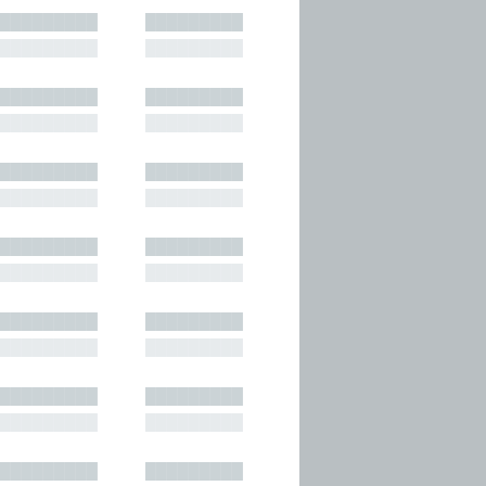
█████████
█████████
█████████
█████████
█████████
█████████
█████████
█████████
█████████
█████████
█████████
█████████
█████████
█████████
█████████
█████████
█████████
█████████
█████████
█████████
█████████
█████████
█████████
█████████
█████████
█████████