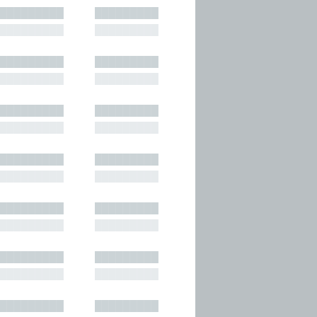
█████████
█████████
█████████
█████████
█████████
█████████
█████████
█████████
█████████
█████████
█████████
█████████
█████████
█████████
█████████
█████████
█████████
█████████
█████████
█████████
█████████
█████████
█████████
█████████
█████████
█████████