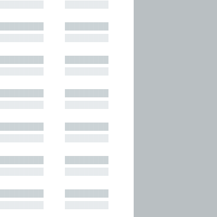
█████████
█████████
█████████
█████████
█████████
█████████
█████████
█████████
█████████
█████████
█████████
█████████
█████████
█████████
█████████
█████████
█████████
█████████
█████████
█████████
█████████
█████████
█████████
█████████
█████████
█████████