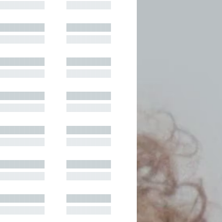
█████████
█████████
█████████
█████████
█████████
█████████
█████████
█████████
█████████
█████████
█████████
█████████
█████████
█████████
█████████
█████████
█████████
█████████
█████████
█████████
█████████
█████████
█████████
█████████
█████████
█████████