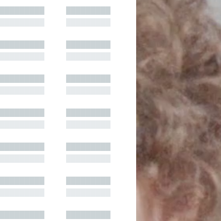
█████████
█████████
█████████
█████████
█████████
█████████
█████████
█████████
█████████
█████████
█████████
█████████
█████████
█████████
█████████
█████████
█████████
█████████
█████████
█████████
█████████
█████████
█████████
█████████
█████████
█████████