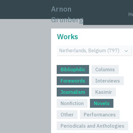
Arnon
H
Grunberg
Works
Bibliophilic
Columns
Forewords
Interviews
Journalism
Kasimir
Nonfiction
Novels
Other
Performances
Periodicals and Anthologies