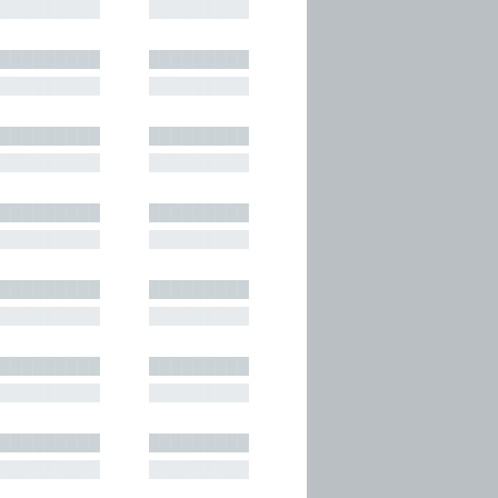
█████████
█████████
█████████
█████████
█████████
█████████
█████████
█████████
█████████
█████████
█████████
█████████
█████████
█████████
█████████
█████████
█████████
█████████
█████████
█████████
█████████
█████████
█████████
█████████
█████████
█████████