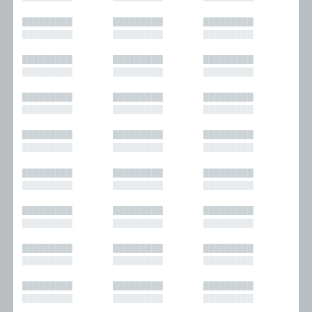
█████████
█████████
█████████
█████████
█████████
█████████
█████████
█████████
█████████
█████████
█████████
█████████
█████████
█████████
█████████
█████████
█████████
█████████
█████████
█████████
█████████
█████████
█████████
█████████
█████████
█████████
█████████
█████████
█████████
█████████
█████████
█████████
█████████
█████████
█████████
█████████
█████████
█████████
█████████
█████████
█████████
█████████
█████████
█████████
█████████
█████████
█████████
█████████