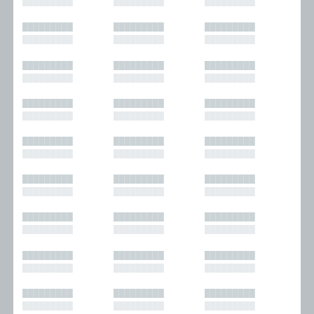
█████████
█████████
█████████
█████████
█████████
█████████
█████████
█████████
█████████
█████████
█████████
█████████
█████████
█████████
█████████
█████████
█████████
█████████
█████████
█████████
█████████
█████████
█████████
█████████
█████████
█████████
█████████
█████████
█████████
█████████
█████████
█████████
█████████
█████████
█████████
█████████
█████████
█████████
█████████
█████████
█████████
█████████
█████████
█████████
█████████
█████████
█████████
█████████
█████████
█████████
█████████