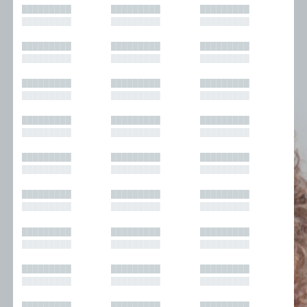
█████████
█████████
█████████
█████████
█████████
█████████
█████████
█████████
█████████
█████████
█████████
█████████
█████████
█████████
█████████
█████████
█████████
█████████
█████████
█████████
█████████
█████████
█████████
█████████
█████████
█████████
█████████
█████████
█████████
█████████
█████████
█████████
█████████
█████████
█████████
█████████
█████████
█████████
█████████
█████████
█████████
█████████
█████████
█████████
█████████
█████████
█████████
█████████
█████████
█████████
█████████