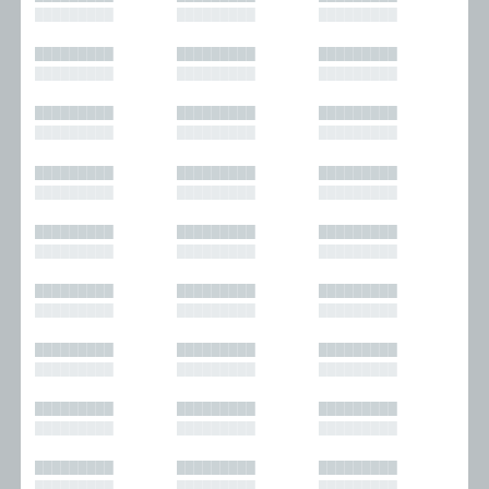
█████████
█████████
█████████
█████████
█████████
█████████
█████████
█████████
█████████
█████████
█████████
█████████
█████████
█████████
█████████
█████████
█████████
█████████
█████████
█████████
█████████
█████████
█████████
█████████
█████████
█████████
█████████
█████████
█████████
█████████
█████████
█████████
█████████
█████████
█████████
█████████
█████████
█████████
█████████
█████████
█████████
█████████
█████████
█████████
█████████
█████████
█████████
█████████
█████████
█████████
█████████