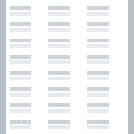
█████████
█████████
█████████
█████████
█████████
█████████
█████████
█████████
█████████
█████████
█████████
█████████
█████████
█████████
█████████
█████████
█████████
█████████
█████████
█████████
█████████
█████████
█████████
█████████
█████████
█████████
█████████
█████████
█████████
█████████
█████████
█████████
█████████
█████████
█████████
█████████
█████████
█████████
█████████
█████████
█████████
█████████
█████████
█████████
█████████
█████████
█████████
█████████