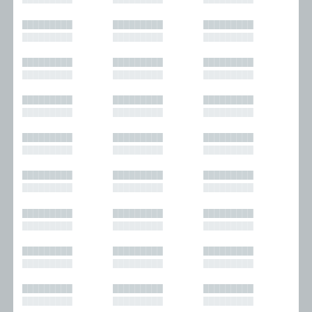
█████████
█████████
█████████
█████████
█████████
█████████
█████████
█████████
█████████
█████████
█████████
█████████
█████████
█████████
█████████
█████████
█████████
█████████
█████████
█████████
█████████
█████████
█████████
█████████
█████████
█████████
█████████
█████████
█████████
█████████
█████████
█████████
█████████
█████████
█████████
█████████
█████████
█████████
█████████
█████████
█████████
█████████
█████████
█████████
█████████
█████████
█████████
█████████