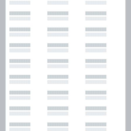
█████████
█████████
█████████
█████████
█████████
█████████
█████████
█████████
█████████
█████████
█████████
█████████
█████████
█████████
█████████
█████████
█████████
█████████
█████████
█████████
█████████
█████████
█████████
█████████
█████████
█████████
█████████
█████████
█████████
█████████
█████████
█████████
█████████
█████████
█████████
█████████
█████████
█████████
█████████
█████████
█████████
█████████
█████████
█████████
█████████
█████████
█████████
█████████
█████████
█████████
█████████