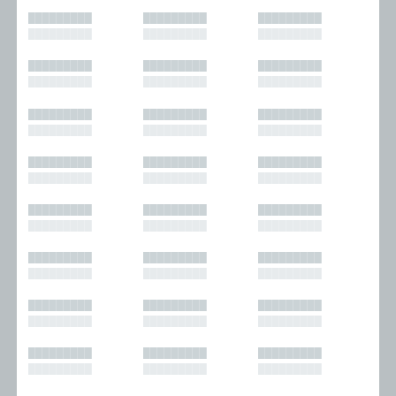
█████████
█████████
█████████
█████████
█████████
█████████
█████████
█████████
█████████
█████████
█████████
█████████
█████████
█████████
█████████
█████████
█████████
█████████
█████████
█████████
█████████
█████████
█████████
█████████
█████████
█████████
█████████
█████████
█████████
█████████
█████████
█████████
█████████
█████████
█████████
█████████
█████████
█████████
█████████
█████████
█████████
█████████
█████████
█████████
█████████
█████████
█████████
█████████