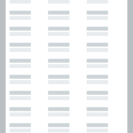
█████████
█████████
█████████
█████████
█████████
█████████
█████████
█████████
█████████
█████████
█████████
█████████
█████████
█████████
█████████
█████████
█████████
█████████
█████████
█████████
█████████
█████████
█████████
█████████
█████████
█████████
█████████
█████████
█████████
█████████
█████████
█████████
█████████
█████████
█████████
█████████
█████████
█████████
█████████
█████████
█████████
█████████
█████████
█████████
█████████
█████████
█████████
█████████
█████████
█████████
█████████