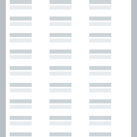
█████████
█████████
█████████
█████████
█████████
█████████
█████████
█████████
█████████
█████████
█████████
█████████
█████████
█████████
█████████
█████████
█████████
█████████
█████████
█████████
█████████
█████████
█████████
█████████
█████████
█████████
█████████
█████████
█████████
█████████
█████████
█████████
█████████
█████████
█████████
█████████
█████████
█████████
█████████
█████████
█████████
█████████
█████████
█████████
█████████
█████████
█████████
█████████
█████████
█████████
█████████