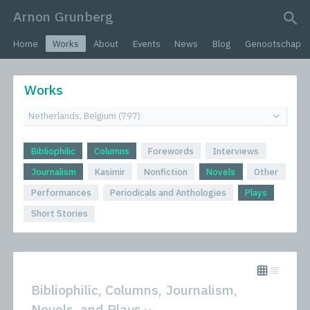
Arnon Grunberg
search query
Home
Works
About
Events
News
Blog
Genootschap
Works
Bibliophilic
Columns
Forewords
Interviews
Journalism
Kasimir
Nonfiction
Novels
Other
Performances
Periodicals and Anthologies
Plays
Short Stories
Bibliophilic, Columns, Journalism,
Novels, and Plays