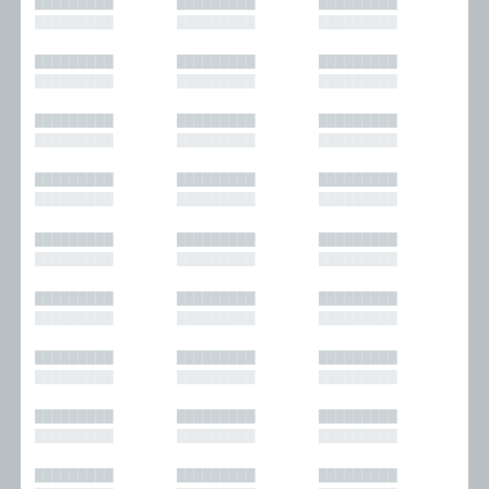
█████████
█████████
█████████
█████████
█████████
█████████
█████████
█████████
█████████
█████████
█████████
█████████
█████████
█████████
█████████
█████████
█████████
█████████
█████████
█████████
█████████
█████████
█████████
█████████
█████████
█████████
█████████
█████████
█████████
█████████
█████████
█████████
█████████
█████████
█████████
█████████
█████████
█████████
█████████
█████████
█████████
█████████
█████████
█████████
█████████
█████████
█████████
█████████
█████████
█████████
█████████