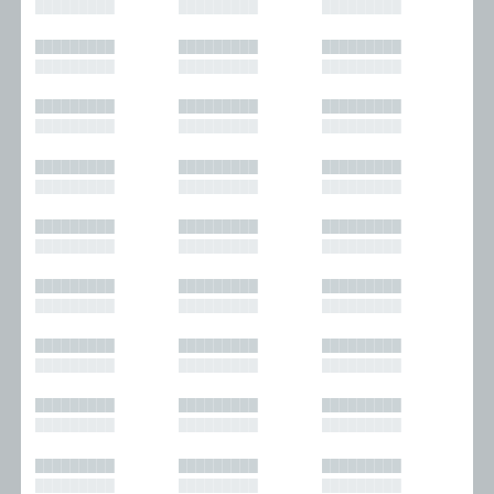
█████████
█████████
█████████
█████████
█████████
█████████
█████████
█████████
█████████
█████████
█████████
█████████
█████████
█████████
█████████
█████████
█████████
█████████
█████████
█████████
█████████
█████████
█████████
█████████
█████████
█████████
█████████
█████████
█████████
█████████
█████████
█████████
█████████
█████████
█████████
█████████
█████████
█████████
█████████
█████████
█████████
█████████
█████████
█████████
█████████
█████████
█████████
█████████
█████████
█████████
█████████