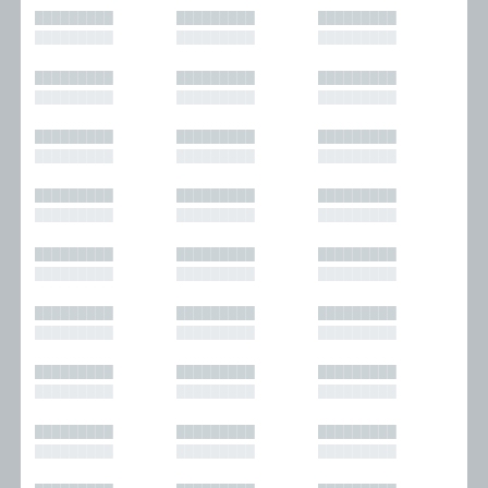
█████████
█████████
█████████
█████████
█████████
█████████
█████████
█████████
█████████
█████████
█████████
█████████
█████████
█████████
█████████
█████████
█████████
█████████
█████████
█████████
█████████
█████████
█████████
█████████
█████████
█████████
█████████
█████████
█████████
█████████
█████████
█████████
█████████
█████████
█████████
█████████
█████████
█████████
█████████
█████████
█████████
█████████
█████████
█████████
█████████
█████████
█████████
█████████