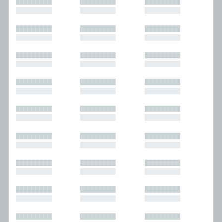
█████████
█████████
█████████
█████████
█████████
█████████
█████████
█████████
█████████
█████████
█████████
█████████
█████████
█████████
█████████
█████████
█████████
█████████
█████████
█████████
█████████
█████████
█████████
█████████
█████████
█████████
█████████
█████████
█████████
█████████
█████████
█████████
█████████
█████████
█████████
█████████
█████████
█████████
█████████
█████████
█████████
█████████
█████████
█████████
█████████
█████████
█████████
█████████
█████████
█████████
█████████