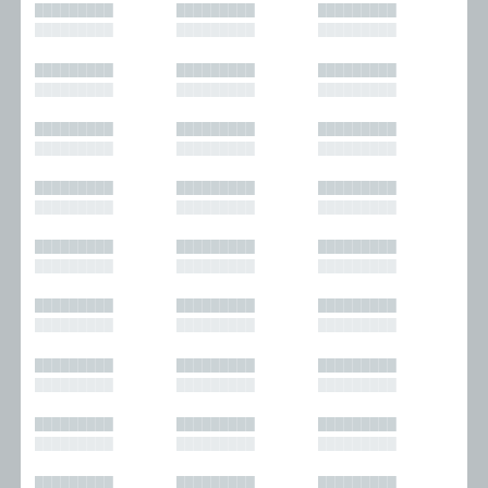
█████████
█████████
█████████
█████████
█████████
█████████
█████████
█████████
█████████
█████████
█████████
█████████
█████████
█████████
█████████
█████████
█████████
█████████
█████████
█████████
█████████
█████████
█████████
█████████
█████████
█████████
█████████
█████████
█████████
█████████
█████████
█████████
█████████
█████████
█████████
█████████
█████████
█████████
█████████
█████████
█████████
█████████
█████████
█████████
█████████
█████████
█████████
█████████
█████████
█████████
█████████