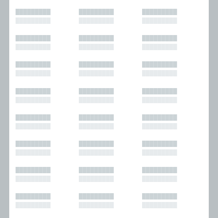
█████████
█████████
█████████
█████████
█████████
█████████
█████████
█████████
█████████
█████████
█████████
█████████
█████████
█████████
█████████
█████████
█████████
█████████
█████████
█████████
█████████
█████████
█████████
█████████
█████████
█████████
█████████
█████████
█████████
█████████
█████████
█████████
█████████
█████████
█████████
█████████
█████████
█████████
█████████
█████████
█████████
█████████
█████████
█████████
█████████
█████████
█████████
█████████