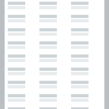
█████████
█████████
█████████
█████████
█████████
█████████
█████████
█████████
█████████
█████████
█████████
█████████
█████████
█████████
█████████
█████████
█████████
█████████
█████████
█████████
█████████
█████████
█████████
█████████
█████████
█████████
█████████
█████████
█████████
█████████
█████████
█████████
█████████
█████████
█████████
█████████
█████████
█████████
█████████
█████████
█████████
█████████
█████████
█████████
█████████
█████████
█████████
█████████
█████████
█████████
█████████