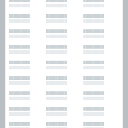
█████████
█████████
█████████
█████████
█████████
█████████
█████████
█████████
█████████
█████████
█████████
█████████
█████████
█████████
█████████
█████████
█████████
█████████
█████████
█████████
█████████
█████████
█████████
█████████
█████████
█████████
█████████
█████████
█████████
█████████
█████████
█████████
█████████
█████████
█████████
█████████
█████████
█████████
█████████
█████████
█████████
█████████
█████████
█████████
█████████
█████████
█████████
█████████
█████████
█████████
█████████