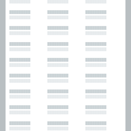
█████████
█████████
█████████
█████████
█████████
█████████
█████████
█████████
█████████
█████████
█████████
█████████
█████████
█████████
█████████
█████████
█████████
█████████
█████████
█████████
█████████
█████████
█████████
█████████
█████████
█████████
█████████
█████████
█████████
█████████
█████████
█████████
█████████
█████████
█████████
█████████
█████████
█████████
█████████
█████████
█████████
█████████
█████████
█████████
█████████
█████████
█████████
█████████
█████████
█████████
█████████