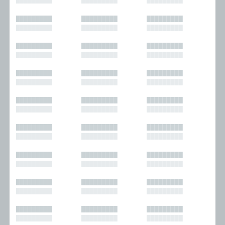
█████████
█████████
█████████
█████████
█████████
█████████
█████████
█████████
█████████
█████████
█████████
█████████
█████████
█████████
█████████
█████████
█████████
█████████
█████████
█████████
█████████
█████████
█████████
█████████
█████████
█████████
█████████
█████████
█████████
█████████
█████████
█████████
█████████
█████████
█████████
█████████
█████████
█████████
█████████
█████████
█████████
█████████
█████████
█████████
█████████
█████████
█████████
█████████
█████████
█████████
█████████