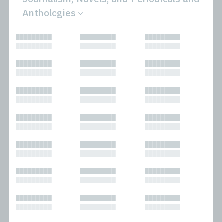
Anthologies
All
Novels
█████████
█████████
█████████
Bibliophilic
Other
█████████
█████████
█████████
Columns
Performances
Forewords
Periodicals and
█████████
█████████
█████████
Interviews
Anthologies
█████████
█████████
█████████
Journalism
Plays
Kasimir
Short Stories
█████████
█████████
█████████
Nonfiction
█████████
█████████
█████████
█████████
█████████
█████████
█████████
█████████
█████████
█████████
█████████
█████████
█████████
█████████
█████████
█████████
█████████
█████████
█████████
█████████
█████████
█████████
█████████
█████████
█████████
█████████
█████████