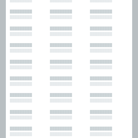
█████████
█████████
█████████
█████████
█████████
█████████
█████████
█████████
█████████
█████████
█████████
█████████
█████████
█████████
█████████
█████████
█████████
█████████
█████████
█████████
█████████
█████████
█████████
█████████
█████████
█████████
█████████
█████████
█████████
█████████
█████████
█████████
█████████
█████████
█████████
█████████
█████████
█████████
█████████
█████████
█████████
█████████
█████████
█████████
█████████
█████████
█████████
█████████
█████████
█████████
█████████