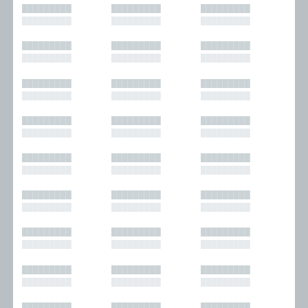
█████████
█████████
█████████
█████████
█████████
█████████
█████████
█████████
█████████
█████████
█████████
█████████
█████████
█████████
█████████
█████████
█████████
█████████
█████████
█████████
█████████
█████████
█████████
█████████
█████████
█████████
█████████
█████████
█████████
█████████
█████████
█████████
█████████
█████████
█████████
█████████
█████████
█████████
█████████
█████████
█████████
█████████
█████████
█████████
█████████
█████████
█████████
█████████
█████████
█████████
█████████