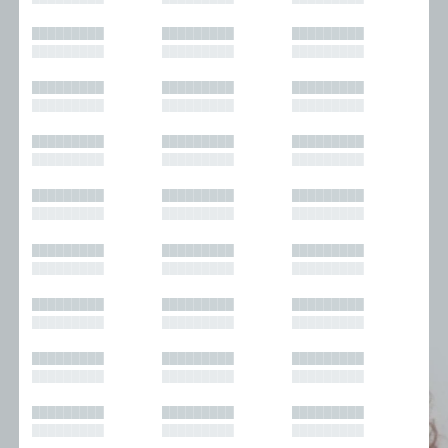
█████████
█████████
█████████
█████████
█████████
█████████
█████████
█████████
█████████
█████████
█████████
█████████
█████████
█████████
█████████
█████████
█████████
█████████
█████████
█████████
█████████
█████████
█████████
█████████
█████████
█████████
█████████
█████████
█████████
█████████
█████████
█████████
█████████
█████████
█████████
█████████
█████████
█████████
█████████
█████████
█████████
█████████
█████████
█████████
█████████
█████████
█████████
█████████