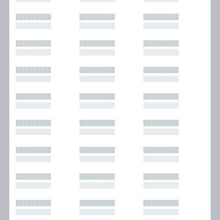
█████████
█████████
█████████
█████████
█████████
█████████
█████████
█████████
█████████
█████████
█████████
█████████
█████████
█████████
█████████
█████████
█████████
█████████
█████████
█████████
█████████
█████████
█████████
█████████
█████████
█████████
█████████
█████████
█████████
█████████
█████████
█████████
█████████
█████████
█████████
█████████
█████████
█████████
█████████
█████████
█████████
█████████
█████████
█████████
█████████
█████████
█████████
█████████