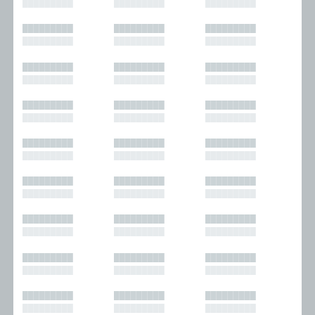
█████████
█████████
█████████
█████████
█████████
█████████
█████████
█████████
█████████
█████████
█████████
█████████
█████████
█████████
█████████
█████████
█████████
█████████
█████████
█████████
█████████
█████████
█████████
█████████
█████████
█████████
█████████
█████████
█████████
█████████
█████████
█████████
█████████
█████████
█████████
█████████
█████████
█████████
█████████
█████████
█████████
█████████
█████████
█████████
█████████
█████████
█████████
█████████
█████████
█████████
█████████