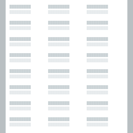
█████████
█████████
█████████
█████████
█████████
█████████
█████████
█████████
█████████
█████████
█████████
█████████
█████████
█████████
█████████
█████████
█████████
█████████
█████████
█████████
█████████
█████████
█████████
█████████
█████████
█████████
█████████
█████████
█████████
█████████
█████████
█████████
█████████
█████████
█████████
█████████
█████████
█████████
█████████
█████████
█████████
█████████
█████████
█████████
█████████
█████████
█████████
█████████