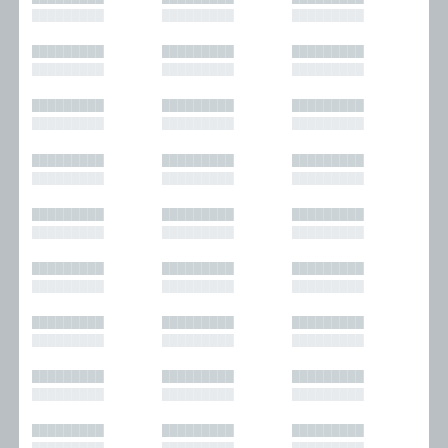
█████████
█████████
█████████
█████████
█████████
█████████
█████████
█████████
█████████
█████████
█████████
█████████
█████████
█████████
█████████
█████████
█████████
█████████
█████████
█████████
█████████
█████████
█████████
█████████
█████████
█████████
█████████
█████████
█████████
█████████
█████████
█████████
█████████
█████████
█████████
█████████
█████████
█████████
█████████
█████████
█████████
█████████
█████████
█████████
█████████
█████████
█████████
█████████