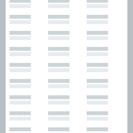
█████████
█████████
█████████
█████████
█████████
█████████
█████████
█████████
█████████
█████████
█████████
█████████
█████████
█████████
█████████
█████████
█████████
█████████
█████████
█████████
█████████
█████████
█████████
█████████
█████████
█████████
█████████
█████████
█████████
█████████
█████████
█████████
█████████
█████████
█████████
█████████
█████████
█████████
█████████
█████████
█████████
█████████
█████████
█████████
█████████
█████████
█████████
█████████
█████████
█████████
█████████