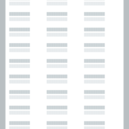
█████████
█████████
█████████
█████████
█████████
█████████
█████████
█████████
█████████
█████████
█████████
█████████
█████████
█████████
█████████
█████████
█████████
█████████
█████████
█████████
█████████
█████████
█████████
█████████
█████████
█████████
█████████
█████████
█████████
█████████
█████████
█████████
█████████
█████████
█████████
█████████
█████████
█████████
█████████
█████████
█████████
█████████
█████████
█████████
█████████
█████████
█████████
█████████
█████████
█████████
█████████