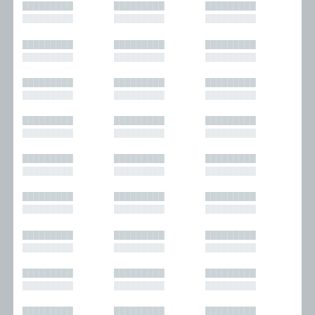
█████████
█████████
█████████
█████████
█████████
█████████
█████████
█████████
█████████
█████████
█████████
█████████
█████████
█████████
█████████
█████████
█████████
█████████
█████████
█████████
█████████
█████████
█████████
█████████
█████████
█████████
█████████
█████████
█████████
█████████
█████████
█████████
█████████
█████████
█████████
█████████
█████████
█████████
█████████
█████████
█████████
█████████
█████████
█████████
█████████
█████████
█████████
█████████
█████████
█████████
█████████