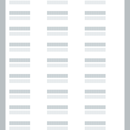
█████████
█████████
█████████
█████████
█████████
█████████
█████████
█████████
█████████
█████████
█████████
█████████
█████████
█████████
█████████
█████████
█████████
█████████
█████████
█████████
█████████
█████████
█████████
█████████
█████████
█████████
█████████
█████████
█████████
█████████
█████████
█████████
█████████
█████████
█████████
█████████
█████████
█████████
█████████
█████████
█████████
█████████
█████████
█████████
█████████
█████████
█████████
█████████
█████████
█████████
█████████