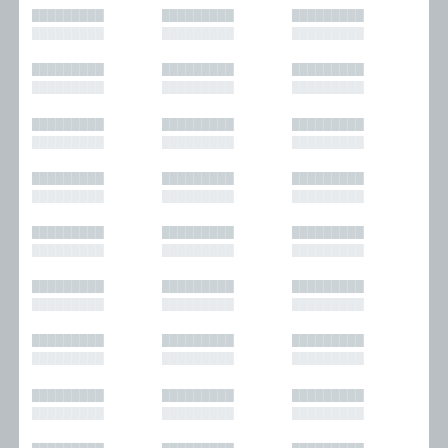
█████████
█████████
█████████
█████████
█████████
█████████
█████████
█████████
█████████
█████████
█████████
█████████
█████████
█████████
█████████
█████████
█████████
█████████
█████████
█████████
█████████
█████████
█████████
█████████
█████████
█████████
█████████
█████████
█████████
█████████
█████████
█████████
█████████
█████████
█████████
█████████
█████████
█████████
█████████
█████████
█████████
█████████
█████████
█████████
█████████
█████████
█████████
█████████