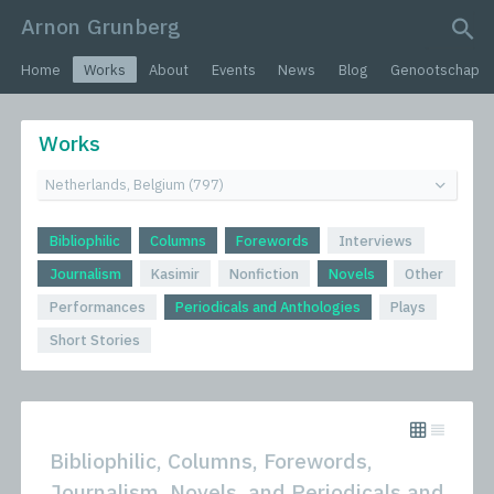
Arnon Grunberg
search query
Home
Works
About
Events
News
Blog
Genootschap
Works
Bibliophilic
Columns
Forewords
Interviews
Journalism
Kasimir
Nonfiction
Novels
Other
Performances
Periodicals and Anthologies
Plays
Short Stories
Bibliophilic, Columns, Forewords,
Journalism, Novels, and Periodicals and