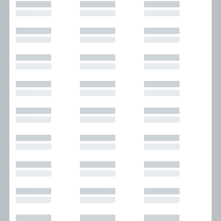
█████████
█████████
█████████
█████████
█████████
█████████
█████████
█████████
█████████
█████████
█████████
█████████
█████████
█████████
█████████
█████████
█████████
█████████
█████████
█████████
█████████
█████████
█████████
█████████
█████████
█████████
█████████
█████████
█████████
█████████
█████████
█████████
█████████
█████████
█████████
█████████
█████████
█████████
█████████
█████████
█████████
█████████
█████████
█████████
█████████
█████████
█████████
█████████
█████████
█████████
█████████