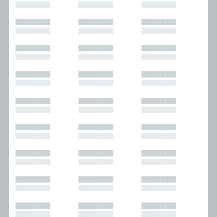
█████████
█████████
█████████
█████████
█████████
█████████
█████████
█████████
█████████
█████████
█████████
█████████
█████████
█████████
█████████
█████████
█████████
█████████
█████████
█████████
█████████
█████████
█████████
█████████
█████████
█████████
█████████
█████████
█████████
█████████
█████████
█████████
█████████
█████████
█████████
█████████
█████████
█████████
█████████
█████████
█████████
█████████
█████████
█████████
█████████
█████████
█████████
█████████
█████████
█████████
█████████