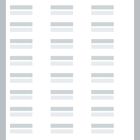
█████████
█████████
█████████
█████████
█████████
█████████
█████████
█████████
█████████
█████████
█████████
█████████
█████████
█████████
█████████
█████████
█████████
█████████
█████████
█████████
█████████
█████████
█████████
█████████
█████████
█████████
█████████
█████████
█████████
█████████
█████████
█████████
█████████
█████████
█████████
█████████
█████████
█████████
█████████
█████████
█████████
█████████
█████████
█████████
█████████
█████████
█████████
█████████