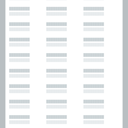
█████████
█████████
█████████
█████████
█████████
█████████
█████████
█████████
█████████
█████████
█████████
█████████
█████████
█████████
█████████
█████████
█████████
█████████
█████████
█████████
█████████
█████████
█████████
█████████
█████████
█████████
█████████
█████████
█████████
█████████
█████████
█████████
█████████
█████████
█████████
█████████
█████████
█████████
█████████
█████████
█████████
█████████
█████████
█████████
█████████
█████████
█████████
█████████