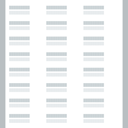
█████████
█████████
█████████
█████████
█████████
█████████
█████████
█████████
█████████
█████████
█████████
█████████
█████████
█████████
█████████
█████████
█████████
█████████
█████████
█████████
█████████
█████████
█████████
█████████
█████████
█████████
█████████
█████████
█████████
█████████
█████████
█████████
█████████
█████████
█████████
█████████
█████████
█████████
█████████
█████████
█████████
█████████
█████████
█████████
█████████
█████████
█████████
█████████