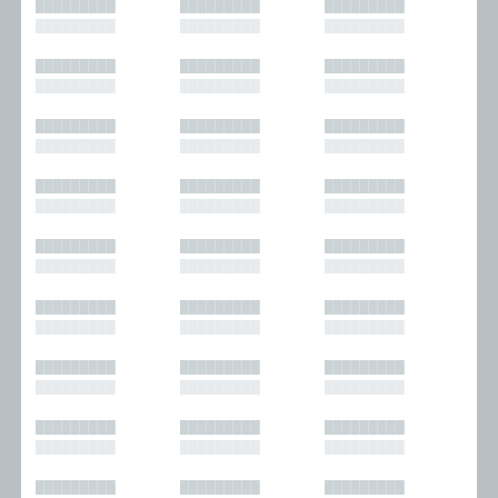
█████████
█████████
█████████
█████████
█████████
█████████
█████████
█████████
█████████
█████████
█████████
█████████
█████████
█████████
█████████
█████████
█████████
█████████
█████████
█████████
█████████
█████████
█████████
█████████
█████████
█████████
█████████
█████████
█████████
█████████
█████████
█████████
█████████
█████████
█████████
█████████
█████████
█████████
█████████
█████████
█████████
█████████
█████████
█████████
█████████
█████████
█████████
█████████
█████████
█████████
█████████