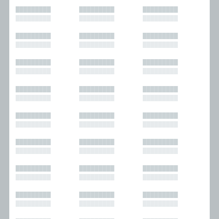
█████████
█████████
█████████
█████████
█████████
█████████
█████████
█████████
█████████
█████████
█████████
█████████
█████████
█████████
█████████
█████████
█████████
█████████
█████████
█████████
█████████
█████████
█████████
█████████
█████████
█████████
█████████
█████████
█████████
█████████
█████████
█████████
█████████
█████████
█████████
█████████
█████████
█████████
█████████
█████████
█████████
█████████
█████████
█████████
█████████
█████████
█████████
█████████