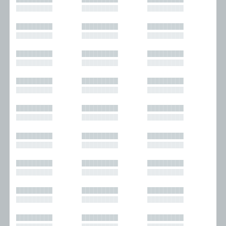
█████████
█████████
█████████
█████████
█████████
█████████
█████████
█████████
█████████
█████████
█████████
█████████
█████████
█████████
█████████
█████████
█████████
█████████
█████████
█████████
█████████
█████████
█████████
█████████
█████████
█████████
█████████
█████████
█████████
█████████
█████████
█████████
█████████
█████████
█████████
█████████
█████████
█████████
█████████
█████████
█████████
█████████
█████████
█████████
█████████
█████████
█████████
█████████