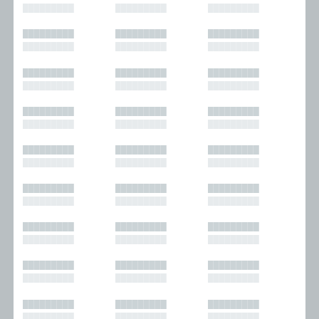
█████████
█████████
█████████
█████████
█████████
█████████
█████████
█████████
█████████
█████████
█████████
█████████
█████████
█████████
█████████
█████████
█████████
█████████
█████████
█████████
█████████
█████████
█████████
█████████
█████████
█████████
█████████
█████████
█████████
█████████
█████████
█████████
█████████
█████████
█████████
█████████
█████████
█████████
█████████
█████████
█████████
█████████
█████████
█████████
█████████
█████████
█████████
█████████
█████████
█████████
█████████