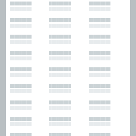
█████████
█████████
█████████
█████████
█████████
█████████
█████████
█████████
█████████
█████████
█████████
█████████
█████████
█████████
█████████
█████████
█████████
█████████
█████████
█████████
█████████
█████████
█████████
█████████
█████████
█████████
█████████
█████████
█████████
█████████
█████████
█████████
█████████
█████████
█████████
█████████
█████████
█████████
█████████
█████████
█████████
█████████
█████████
█████████
█████████
█████████
█████████
█████████
█████████
█████████
█████████