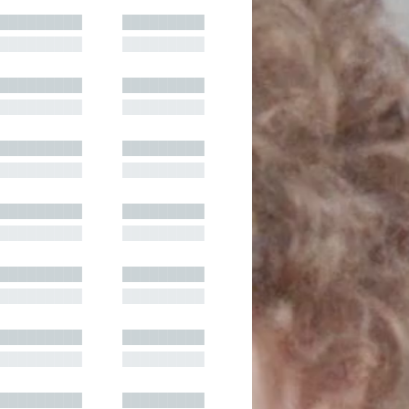
█████████
█████████
█████████
█████████
█████████
█████████
█████████
█████████
█████████
█████████
█████████
█████████
█████████
█████████
█████████
█████████
█████████
█████████
█████████
█████████
█████████
█████████
█████████
█████████
█████████
█████████