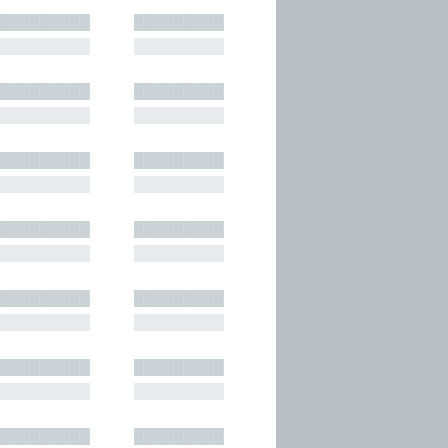
█████████
█████████
█████████
█████████
█████████
█████████
█████████
█████████
█████████
█████████
█████████
█████████
█████████
█████████
█████████
█████████
█████████
█████████
█████████
█████████
█████████
█████████
█████████
█████████
█████████
█████████