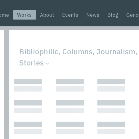
ome
Works
About
Events
News
Blog
Geno
Bibliophilic, Columns, Journalism,
Stories
All
Nonfic
█████████
█████████
█████████
Bibliophilic
Novel
█████████
█████████
█████████
Columns
Other
Forewords
Perfo
█████████
█████████
█████████
Interviews
Period
█████████
█████████
█████████
Journalism
Plays
Kasimir
Short 
█████████
█████████
█████████
█████████
█████████
█████████