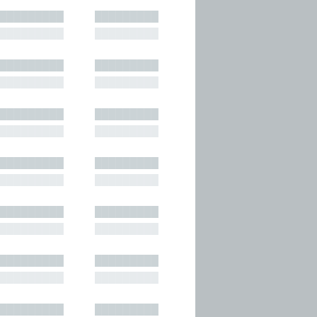
█████████
█████████
█████████
█████████
█████████
█████████
█████████
█████████
█████████
█████████
█████████
█████████
█████████
█████████
█████████
█████████
█████████
█████████
█████████
█████████
█████████
█████████
█████████
█████████
█████████
█████████