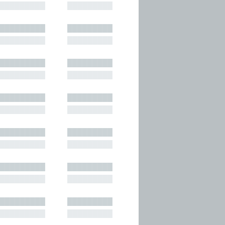
█████████
█████████
█████████
█████████
█████████
█████████
█████████
█████████
█████████
█████████
█████████
█████████
█████████
█████████
█████████
█████████
█████████
█████████
█████████
█████████
█████████
█████████
█████████
█████████
█████████
█████████