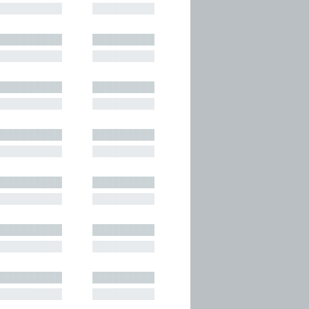
█████████
█████████
█████████
█████████
█████████
█████████
█████████
█████████
█████████
█████████
█████████
█████████
█████████
█████████
█████████
█████████
█████████
█████████
█████████
█████████
█████████
█████████
█████████
█████████
█████████
█████████