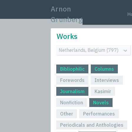
Arnon
H
Grunberg
Works
Bibliophilic
Columns
Forewords
Interviews
Journalism
Kasimir
Nonfiction
Novels
Other
Performances
Periodicals and Anthologies