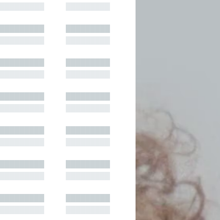
█████████
█████████
█████████
█████████
█████████
█████████
█████████
█████████
█████████
█████████
█████████
█████████
█████████
█████████
█████████
█████████
█████████
█████████
█████████
█████████
█████████
█████████
█████████
█████████
█████████
█████████