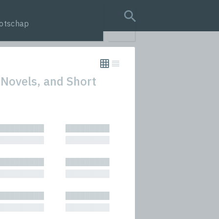
otschap
search query
 Novels, and Short
tion
█████████
█████████
s
█████████
█████████
rmances
█████████
█████████
icals and Anthologies
█████████
█████████
Stories
█████████
█████████
█████████
█████████