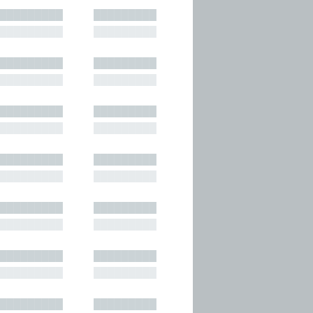
█████████
█████████
█████████
█████████
█████████
█████████
█████████
█████████
█████████
█████████
█████████
█████████
█████████
█████████
█████████
█████████
█████████
█████████
█████████
█████████
█████████
█████████
█████████
█████████
█████████
█████████