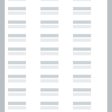
█████████
█████████
█████████
█████████
█████████
█████████
█████████
█████████
█████████
█████████
█████████
█████████
█████████
█████████
█████████
█████████
█████████
█████████
█████████
█████████
█████████
█████████
█████████
█████████
█████████
█████████
█████████
█████████
█████████
█████████
█████████
█████████
█████████
█████████
█████████
█████████
█████████
█████████
█████████
█████████
█████████
█████████
█████████
█████████
█████████
█████████
█████████
█████████