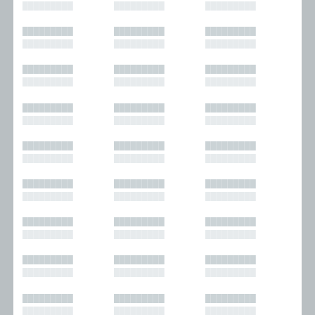
█████████
█████████
█████████
█████████
█████████
█████████
█████████
█████████
█████████
█████████
█████████
█████████
█████████
█████████
█████████
█████████
█████████
█████████
█████████
█████████
█████████
█████████
█████████
█████████
█████████
█████████
█████████
█████████
█████████
█████████
█████████
█████████
█████████
█████████
█████████
█████████
█████████
█████████
█████████
█████████
█████████
█████████
█████████
█████████
█████████
█████████
█████████
█████████
█████████
█████████
█████████