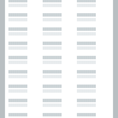
█████████
█████████
█████████
█████████
█████████
█████████
█████████
█████████
█████████
█████████
█████████
█████████
█████████
█████████
█████████
█████████
█████████
█████████
█████████
█████████
█████████
█████████
█████████
█████████
█████████
█████████
█████████
█████████
█████████
█████████
█████████
█████████
█████████
█████████
█████████
█████████
█████████
█████████
█████████
█████████
█████████
█████████
█████████
█████████
█████████
█████████
█████████
█████████
█████████
█████████
█████████