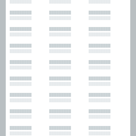
█████████
█████████
█████████
█████████
█████████
█████████
█████████
█████████
█████████
█████████
█████████
█████████
█████████
█████████
█████████
█████████
█████████
█████████
█████████
█████████
█████████
█████████
█████████
█████████
█████████
█████████
█████████
█████████
█████████
█████████
█████████
█████████
█████████
█████████
█████████
█████████
█████████
█████████
█████████
█████████
█████████
█████████
█████████
█████████
█████████
█████████
█████████
█████████
█████████
█████████
█████████