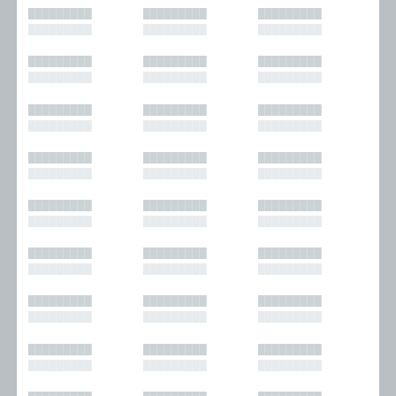
█████████
█████████
█████████
█████████
█████████
█████████
█████████
█████████
█████████
█████████
█████████
█████████
█████████
█████████
█████████
█████████
█████████
█████████
█████████
█████████
█████████
█████████
█████████
█████████
█████████
█████████
█████████
█████████
█████████
█████████
█████████
█████████
█████████
█████████
█████████
█████████
█████████
█████████
█████████
█████████
█████████
█████████
█████████
█████████
█████████
█████████
█████████
█████████