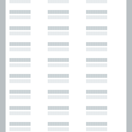
█████████
█████████
█████████
█████████
█████████
█████████
█████████
█████████
█████████
█████████
█████████
█████████
█████████
█████████
█████████
█████████
█████████
█████████
█████████
█████████
█████████
█████████
█████████
█████████
█████████
█████████
█████████
█████████
█████████
█████████
█████████
█████████
█████████
█████████
█████████
█████████
█████████
█████████
█████████
█████████
█████████
█████████
█████████
█████████
█████████
█████████
█████████
█████████
█████████
█████████
█████████