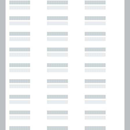
█████████
█████████
█████████
█████████
█████████
█████████
█████████
█████████
█████████
█████████
█████████
█████████
█████████
█████████
█████████
█████████
█████████
█████████
█████████
█████████
█████████
█████████
█████████
█████████
█████████
█████████
█████████
█████████
█████████
█████████
█████████
█████████
█████████
█████████
█████████
█████████
█████████
█████████
█████████
█████████
█████████
█████████
█████████
█████████
█████████
█████████
█████████
█████████
█████████
█████████
█████████