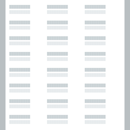
█████████
█████████
█████████
█████████
█████████
█████████
█████████
█████████
█████████
█████████
█████████
█████████
█████████
█████████
█████████
█████████
█████████
█████████
█████████
█████████
█████████
█████████
█████████
█████████
█████████
█████████
█████████
█████████
█████████
█████████
█████████
█████████
█████████
█████████
█████████
█████████
█████████
█████████
█████████
█████████
█████████
█████████
█████████
█████████
█████████
█████████
█████████
█████████