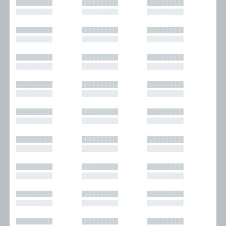
█████████
█████████
█████████
█████████
█████████
█████████
█████████
█████████
█████████
█████████
█████████
█████████
█████████
█████████
█████████
█████████
█████████
█████████
█████████
█████████
█████████
█████████
█████████
█████████
█████████
█████████
█████████
█████████
█████████
█████████
█████████
█████████
█████████
█████████
█████████
█████████
█████████
█████████
█████████
█████████
█████████
█████████
█████████
█████████
█████████
█████████
█████████
█████████
█████████
█████████
█████████