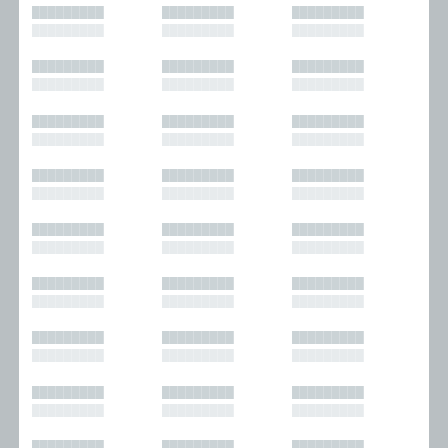
█████████
█████████
█████████
█████████
█████████
█████████
█████████
█████████
█████████
█████████
█████████
█████████
█████████
█████████
█████████
█████████
█████████
█████████
█████████
█████████
█████████
█████████
█████████
█████████
█████████
█████████
█████████
█████████
█████████
█████████
█████████
█████████
█████████
█████████
█████████
█████████
█████████
█████████
█████████
█████████
█████████
█████████
█████████
█████████
█████████
█████████
█████████
█████████
█████████
█████████
█████████