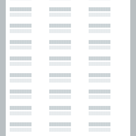
█████████
█████████
█████████
█████████
█████████
█████████
█████████
█████████
█████████
█████████
█████████
█████████
█████████
█████████
█████████
█████████
█████████
█████████
█████████
█████████
█████████
█████████
█████████
█████████
█████████
█████████
█████████
█████████
█████████
█████████
█████████
█████████
█████████
█████████
█████████
█████████
█████████
█████████
█████████
█████████
█████████
█████████
█████████
█████████
█████████
█████████
█████████
█████████