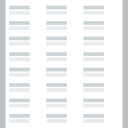
█████████
█████████
█████████
█████████
█████████
█████████
█████████
█████████
█████████
█████████
█████████
█████████
█████████
█████████
█████████
█████████
█████████
█████████
█████████
█████████
█████████
█████████
█████████
█████████
█████████
█████████
█████████
█████████
█████████
█████████
█████████
█████████
█████████
█████████
█████████
█████████
█████████
█████████
█████████
█████████
█████████
█████████
█████████
█████████
█████████
█████████
█████████
█████████