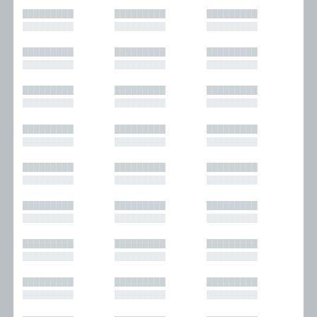
█████████
█████████
█████████
█████████
█████████
█████████
█████████
█████████
█████████
█████████
█████████
█████████
█████████
█████████
█████████
█████████
█████████
█████████
█████████
█████████
█████████
█████████
█████████
█████████
█████████
█████████
█████████
█████████
█████████
█████████
█████████
█████████
█████████
█████████
█████████
█████████
█████████
█████████
█████████
█████████
█████████
█████████
█████████
█████████
█████████
█████████
█████████
█████████