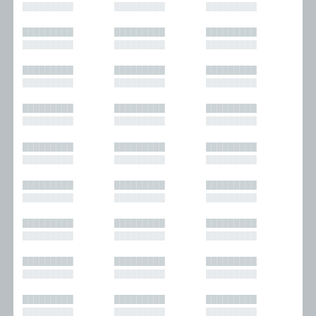
█████████
█████████
█████████
█████████
█████████
█████████
█████████
█████████
█████████
█████████
█████████
█████████
█████████
█████████
█████████
█████████
█████████
█████████
█████████
█████████
█████████
█████████
█████████
█████████
█████████
█████████
█████████
█████████
█████████
█████████
█████████
█████████
█████████
█████████
█████████
█████████
█████████
█████████
█████████
█████████
█████████
█████████
█████████
█████████
█████████
█████████
█████████
█████████
█████████
█████████
█████████