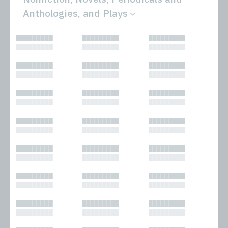
Anthologies, and Plays
All
Novels
█████████
█████████
█████████
Bibliophilic
Other
█████████
█████████
█████████
Columns
Performances
Forewords
Periodicals and
█████████
█████████
█████████
Interviews
Anthologies
█████████
█████████
█████████
Journalism
Plays
Kasimir
Short Stories
█████████
█████████
█████████
Nonfiction
█████████
█████████
█████████
█████████
█████████
█████████
█████████
█████████
█████████
█████████
█████████
█████████
█████████
█████████
█████████
█████████
█████████
█████████
█████████
█████████
█████████
█████████
█████████
█████████
█████████
█████████
█████████