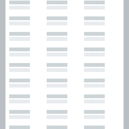
█████████
█████████
█████████
█████████
█████████
█████████
█████████
█████████
█████████
█████████
█████████
█████████
█████████
█████████
█████████
█████████
█████████
█████████
█████████
█████████
█████████
█████████
█████████
█████████
█████████
█████████
█████████
█████████
█████████
█████████
█████████
█████████
█████████
█████████
█████████
█████████
█████████
█████████
█████████
█████████
█████████
█████████
█████████
█████████
█████████
█████████
█████████
█████████
█████████
█████████
█████████