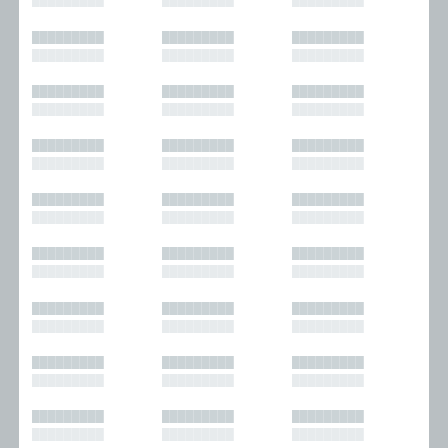
█████████
█████████
█████████
█████████
█████████
█████████
█████████
█████████
█████████
█████████
█████████
█████████
█████████
█████████
█████████
█████████
█████████
█████████
█████████
█████████
█████████
█████████
█████████
█████████
█████████
█████████
█████████
█████████
█████████
█████████
█████████
█████████
█████████
█████████
█████████
█████████
█████████
█████████
█████████
█████████
█████████
█████████
█████████
█████████
█████████
█████████
█████████
█████████
█████████
█████████
█████████