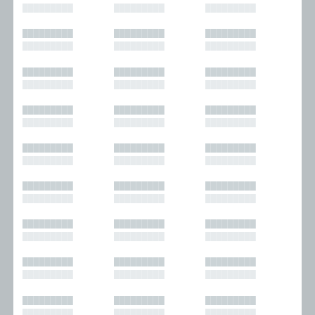
█████████
█████████
█████████
█████████
█████████
█████████
█████████
█████████
█████████
█████████
█████████
█████████
█████████
█████████
█████████
█████████
█████████
█████████
█████████
█████████
█████████
█████████
█████████
█████████
█████████
█████████
█████████
█████████
█████████
█████████
█████████
█████████
█████████
█████████
█████████
█████████
█████████
█████████
█████████
█████████
█████████
█████████
█████████
█████████
█████████
█████████
█████████
█████████
█████████
█████████
█████████