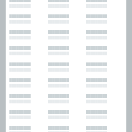
█████████
█████████
█████████
█████████
█████████
█████████
█████████
█████████
█████████
█████████
█████████
█████████
█████████
█████████
█████████
█████████
█████████
█████████
█████████
█████████
█████████
█████████
█████████
█████████
█████████
█████████
█████████
█████████
█████████
█████████
█████████
█████████
█████████
█████████
█████████
█████████
█████████
█████████
█████████
█████████
█████████
█████████
█████████
█████████
█████████
█████████
█████████
█████████
█████████
█████████
█████████