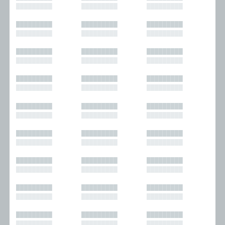
█████████
█████████
█████████
█████████
█████████
█████████
█████████
█████████
█████████
█████████
█████████
█████████
█████████
█████████
█████████
█████████
█████████
█████████
█████████
█████████
█████████
█████████
█████████
█████████
█████████
█████████
█████████
█████████
█████████
█████████
█████████
█████████
█████████
█████████
█████████
█████████
█████████
█████████
█████████
█████████
█████████
█████████
█████████
█████████
█████████
█████████
█████████
█████████
█████████
█████████
█████████