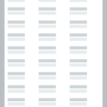
█████████
█████████
█████████
█████████
█████████
█████████
█████████
█████████
█████████
█████████
█████████
█████████
█████████
█████████
█████████
█████████
█████████
█████████
█████████
█████████
█████████
█████████
█████████
█████████
█████████
█████████
█████████
█████████
█████████
█████████
█████████
█████████
█████████
█████████
█████████
█████████
█████████
█████████
█████████
█████████
█████████
█████████
█████████
█████████
█████████
█████████
█████████
█████████
█████████
█████████
█████████