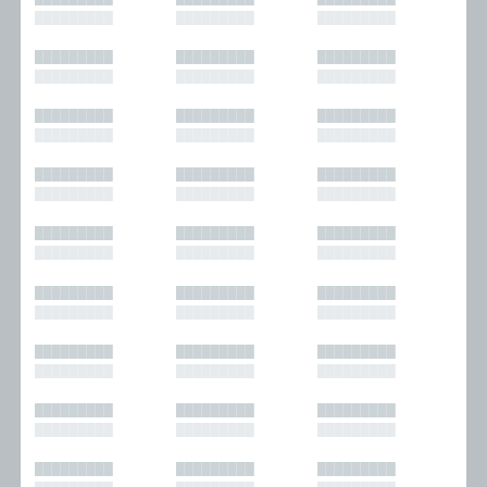
█████████
█████████
█████████
█████████
█████████
█████████
█████████
█████████
█████████
█████████
█████████
█████████
█████████
█████████
█████████
█████████
█████████
█████████
█████████
█████████
█████████
█████████
█████████
█████████
█████████
█████████
█████████
█████████
█████████
█████████
█████████
█████████
█████████
█████████
█████████
█████████
█████████
█████████
█████████
█████████
█████████
█████████
█████████
█████████
█████████
█████████
█████████
█████████