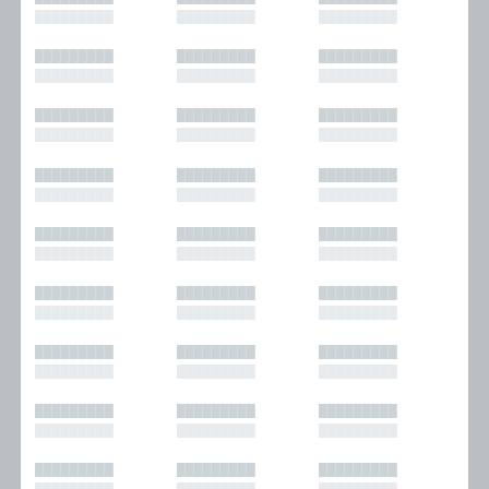
█████████
█████████
█████████
█████████
█████████
█████████
█████████
█████████
█████████
█████████
█████████
█████████
█████████
█████████
█████████
█████████
█████████
█████████
█████████
█████████
█████████
█████████
█████████
█████████
█████████
█████████
█████████
█████████
█████████
█████████
█████████
█████████
█████████
█████████
█████████
█████████
█████████
█████████
█████████
█████████
█████████
█████████
█████████
█████████
█████████
█████████
█████████
█████████