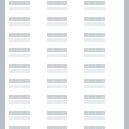
█████████
█████████
█████████
█████████
█████████
█████████
█████████
█████████
█████████
█████████
█████████
█████████
█████████
█████████
█████████
█████████
█████████
█████████
█████████
█████████
█████████
█████████
█████████
█████████
█████████
█████████
█████████
█████████
█████████
█████████
█████████
█████████
█████████
█████████
█████████
█████████
█████████
█████████
█████████
█████████
█████████
█████████
█████████
█████████
█████████
█████████
█████████
█████████
█████████
█████████
█████████