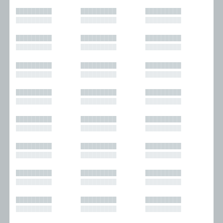
█████████
█████████
█████████
█████████
█████████
█████████
█████████
█████████
█████████
█████████
█████████
█████████
█████████
█████████
█████████
█████████
█████████
█████████
█████████
█████████
█████████
█████████
█████████
█████████
█████████
█████████
█████████
█████████
█████████
█████████
█████████
█████████
█████████
█████████
█████████
█████████
█████████
█████████
█████████
█████████
█████████
█████████
█████████
█████████
█████████
█████████
█████████
█████████