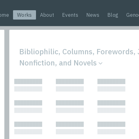
ome
Works
About
Events
News
Blog
Geno
Bibliophilic, Columns, Forewords,
Nonfiction, and Novels
All
Nonfic
█████████
█████████
█████████
Bibliophilic
Novel
█████████
█████████
█████████
Columns
Other
Forewords
Perfo
█████████
█████████
█████████
Interviews
Period
█████████
█████████
█████████
Journalism
Plays
Kasimir
Short 
█████████
█████████
█████████
█████████
█████████
█████████