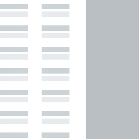
█████████
█████████
█████████
█████████
█████████
█████████
█████████
█████████
█████████
█████████
█████████
█████████
█████████
█████████
█████████
█████████
█████████
█████████
█████████
█████████
█████████
█████████
█████████
█████████
█████████
█████████