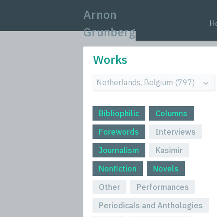
Arnon
H
Grunberg
Works
Bibliophilic
Columns
Forewords
Interviews
Journalism
Kasimir
Nonfiction
Novels
Other
Performances
Periodicals and Anthologies