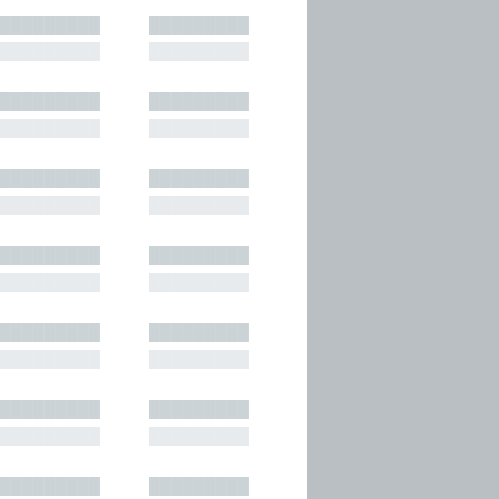
█████████
█████████
█████████
█████████
█████████
█████████
█████████
█████████
█████████
█████████
█████████
█████████
█████████
█████████
█████████
█████████
█████████
█████████
█████████
█████████
█████████
█████████
█████████
█████████
█████████
█████████