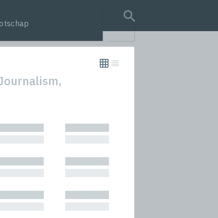
otschap
search query
 Journalism,
tion
█████████
█████████
s
█████████
█████████
rmances
█████████
█████████
icals and Anthologies
█████████
█████████
Stories
█████████
█████████
█████████
█████████