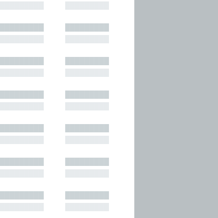
█████████
█████████
█████████
█████████
█████████
█████████
█████████
█████████
█████████
█████████
█████████
█████████
█████████
█████████
█████████
█████████
█████████
█████████
█████████
█████████
█████████
█████████
█████████
█████████
█████████
█████████