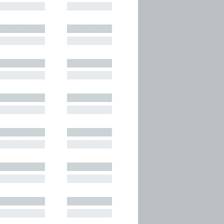
█████████
█████████
█████████
█████████
█████████
█████████
█████████
█████████
█████████
█████████
█████████
█████████
█████████
█████████
█████████
█████████
█████████
█████████
█████████
█████████
█████████
█████████
█████████
█████████
█████████
█████████