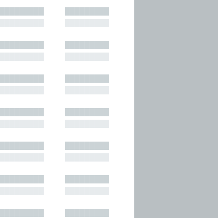
█████████
█████████
█████████
█████████
█████████
█████████
█████████
█████████
█████████
█████████
█████████
█████████
█████████
█████████
█████████
█████████
█████████
█████████
█████████
█████████
█████████
█████████
█████████
█████████
█████████
█████████