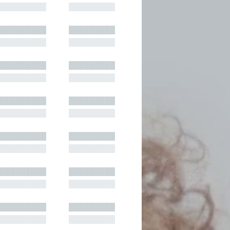
█████████
█████████
█████████
█████████
█████████
█████████
█████████
█████████
█████████
█████████
█████████
█████████
█████████
█████████
█████████
█████████
█████████
█████████
█████████
█████████
█████████
█████████
█████████
█████████
█████████
█████████