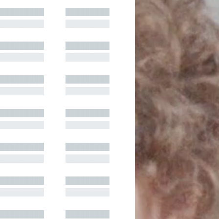
█████████
█████████
█████████
█████████
█████████
█████████
█████████
█████████
█████████
█████████
█████████
█████████
█████████
█████████
█████████
█████████
█████████
█████████
█████████
█████████
█████████
█████████
█████████
█████████
█████████
█████████