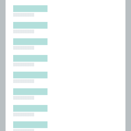
█████████
█████████
█████████
█████████
█████████
█████████
█████████
█████████
█████████
█████████
█████████
█████████
█████████
█████████
█████████
█████████