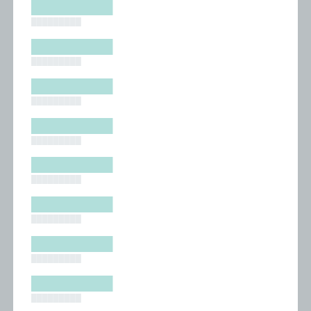
█████████
█████████
█████████
█████████
█████████
█████████
█████████
█████████
█████████
█████████
█████████
█████████
█████████
█████████
█████████
█████████