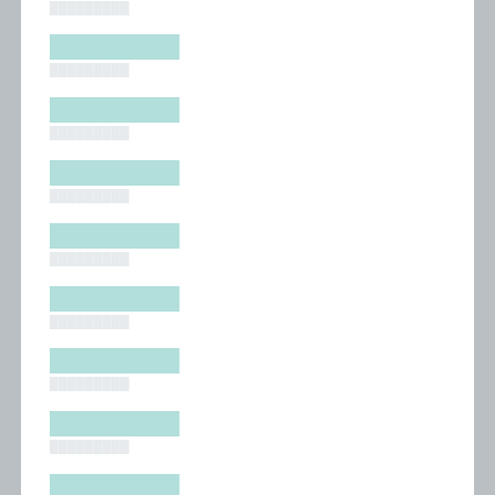
█████████
█████████
█████████
█████████
█████████
█████████
█████████
█████████
█████████
█████████
█████████
█████████
█████████
█████████
█████████
█████████