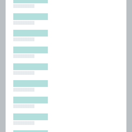
█████████
█████████
█████████
█████████
█████████
█████████
█████████
█████████
█████████
█████████
█████████
█████████
█████████
█████████
█████████