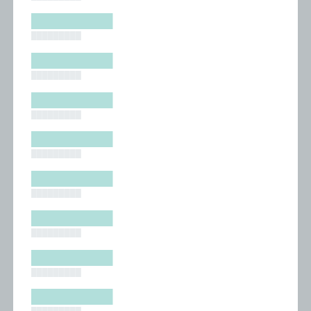
█████████
█████████
█████████
█████████
█████████
█████████
█████████
█████████
█████████
█████████
█████████
█████████
█████████
█████████
█████████