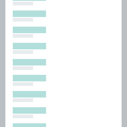
█████████
█████████
█████████
█████████
█████████
█████████
█████████
█████████
█████████
█████████
█████████
█████████
█████████
█████████
█████████
█████████