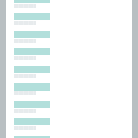
█████████
█████████
█████████
█████████
█████████
█████████
█████████
█████████
█████████
█████████
█████████
█████████
█████████
█████████
█████████