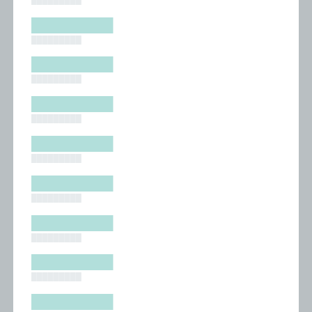
█████████
█████████
█████████
█████████
█████████
█████████
█████████
█████████
█████████
█████████
█████████
█████████
█████████
█████████
█████████