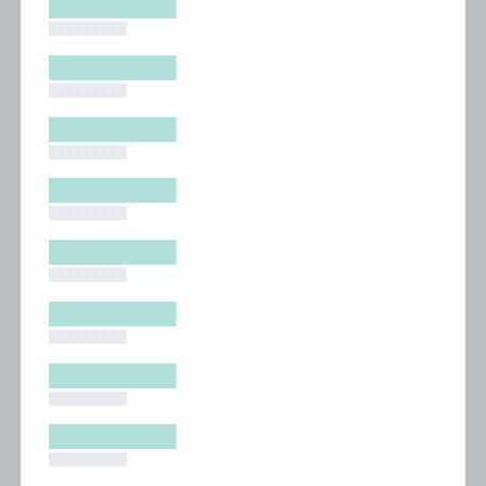
█████████
█████████
█████████
█████████
█████████
█████████
█████████
█████████
█████████
█████████
█████████
█████████
█████████
█████████
█████████
█████████