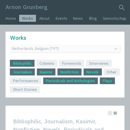
Arnon Grunberg
search query
Home
Works
About
Events
News
Blog
Genootschap
Works
Bibliophilic
Columns
Forewords
Interviews
Journalism
Kasimir
Nonfiction
Novels
Other
Performances
Periodicals and Anthologies
Plays
Short Stories
Bibliophilic, Journalism, Kasimir,
Nonfiction, Novels, Periodicals and