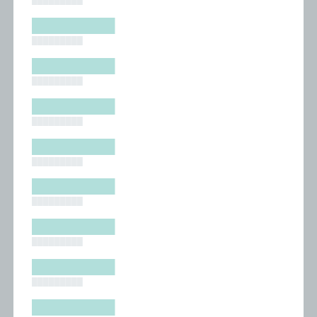
█████████
█████████
█████████
█████████
█████████
█████████
█████████
█████████
█████████
█████████
█████████
█████████
█████████
█████████
█████████
█████████