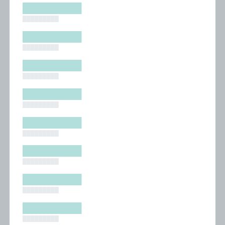
█████████
█████████
█████████
█████████
█████████
█████████
█████████
█████████
█████████
█████████
█████████
█████████
█████████
█████████
█████████
█████████