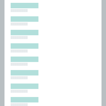
█████████
█████████
█████████
█████████
█████████
█████████
█████████
█████████
█████████
█████████
█████████
█████████
█████████
█████████
█████████
█████████