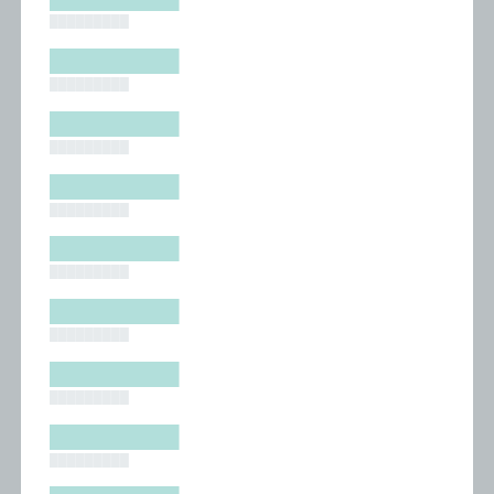
█████████
█████████
█████████
█████████
█████████
█████████
█████████
█████████
█████████
█████████
█████████
█████████
█████████
█████████
█████████