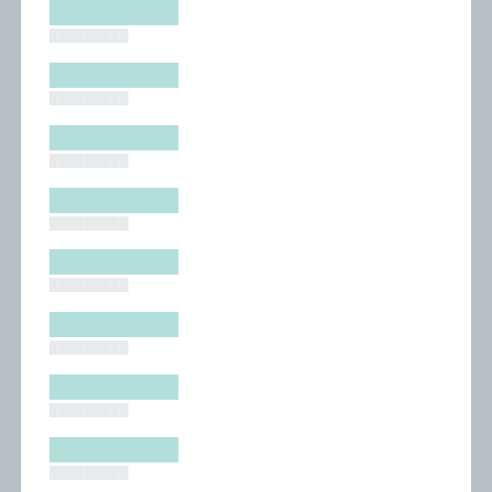
█████████
█████████
█████████
█████████
█████████
█████████
█████████
█████████
█████████
█████████
█████████
█████████
█████████
█████████
█████████
█████████