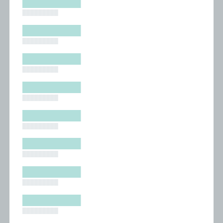
█████████
█████████
█████████
█████████
█████████
█████████
█████████
█████████
█████████
█████████
█████████
█████████
█████████
█████████
█████████
█████████