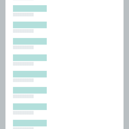
█████████
█████████
█████████
█████████
█████████
█████████
█████████
█████████
█████████
█████████
█████████
█████████
█████████
█████████
█████████
█████████