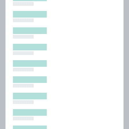
█████████
█████████
█████████
█████████
█████████
█████████
█████████
█████████
█████████
█████████
█████████
█████████
█████████
█████████
█████████
█████████