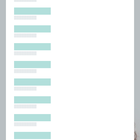
█████████
█████████
█████████
█████████
█████████
█████████
█████████
█████████
█████████
█████████
█████████
█████████
█████████
█████████
█████████