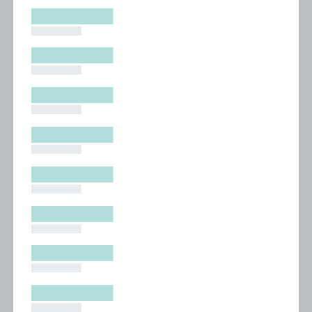
█████████
█████████
█████████
█████████
█████████
█████████
█████████
█████████
█████████
█████████
█████████
█████████
█████████
█████████
█████████
█████████