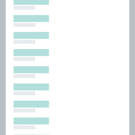
█████████
█████████
█████████
█████████
█████████
█████████
█████████
█████████
█████████
█████████
█████████
█████████
█████████
█████████
█████████
█████████