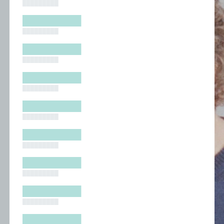
█████████
█████████
█████████
█████████
█████████
█████████
█████████
█████████
█████████
█████████
█████████
█████████
█████████
█████████
█████████
█████████