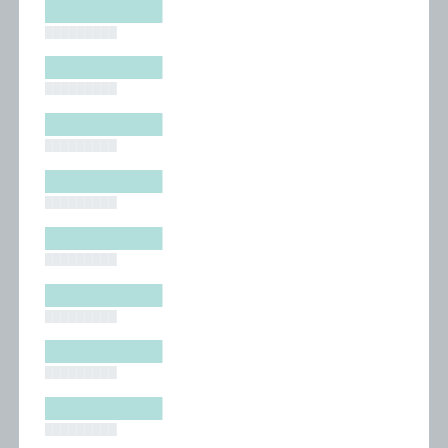
█████████
█████████
█████████
█████████
█████████
█████████
█████████
█████████
█████████
█████████
█████████
█████████
█████████
█████████
█████████
█████████