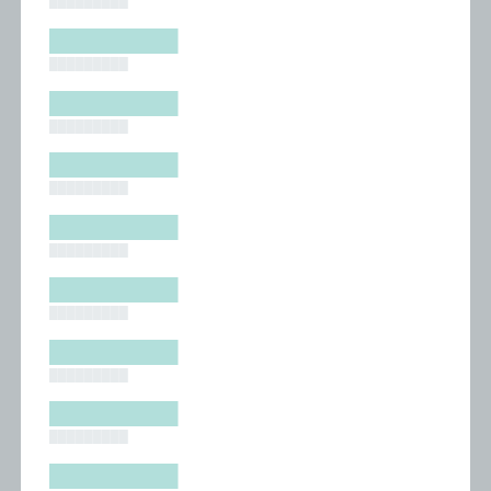
█████████
█████████
█████████
█████████
█████████
█████████
█████████
█████████
█████████
█████████
█████████
█████████
█████████
█████████
█████████
█████████