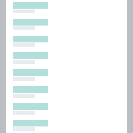
█████████
█████████
█████████
█████████
█████████
█████████
█████████
█████████
█████████
█████████
█████████
█████████
█████████
█████████
█████████
█████████