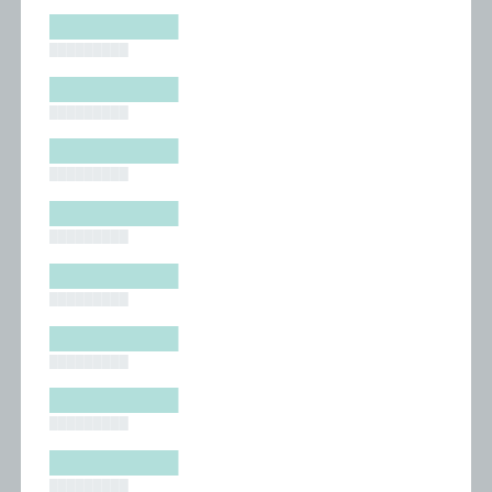
█████████
█████████
█████████
█████████
█████████
█████████
█████████
█████████
█████████
█████████
█████████
█████████
█████████
█████████
█████████
█████████