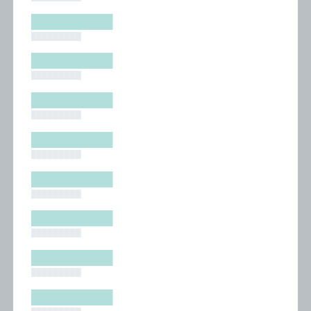
█████████
█████████
█████████
█████████
█████████
█████████
█████████
█████████
█████████
█████████
█████████
█████████
█████████
█████████
█████████