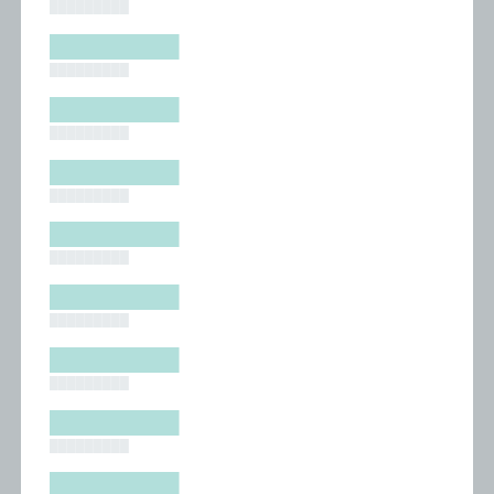
█████████
█████████
█████████
█████████
█████████
█████████
█████████
█████████
█████████
█████████
█████████
█████████
█████████
█████████
█████████
█████████