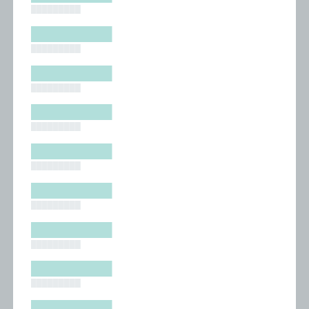
█████████
█████████
█████████
█████████
█████████
█████████
█████████
█████████
█████████
█████████
█████████
█████████
█████████
█████████
█████████
█████████