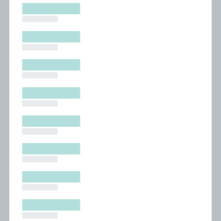
█████████
█████████
█████████
█████████
█████████
█████████
█████████
█████████
█████████
█████████
█████████
█████████
█████████
█████████
█████████
█████████