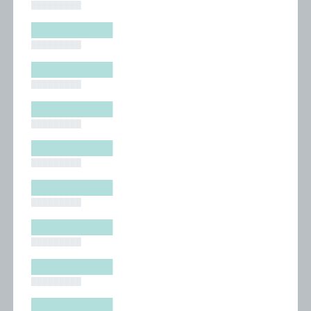
█████████
█████████
█████████
█████████
█████████
█████████
█████████
█████████
█████████
█████████
█████████
█████████
█████████
█████████
█████████
█████████