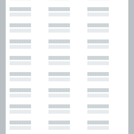
█████████
█████████
█████████
█████████
█████████
█████████
█████████
█████████
█████████
█████████
█████████
█████████
█████████
█████████
█████████
█████████
█████████
█████████
█████████
█████████
█████████
█████████
█████████
█████████
█████████
█████████
█████████
█████████
█████████
█████████
█████████
█████████
█████████
█████████
█████████
█████████
█████████
█████████
█████████
█████████
█████████
█████████
█████████
█████████
█████████
█████████
█████████
█████████