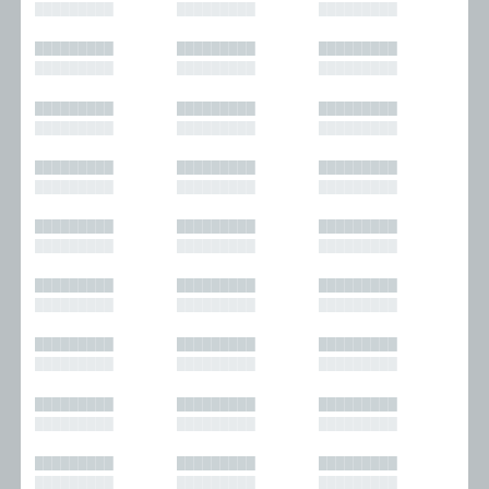
█████████
█████████
█████████
█████████
█████████
█████████
█████████
█████████
█████████
█████████
█████████
█████████
█████████
█████████
█████████
█████████
█████████
█████████
█████████
█████████
█████████
█████████
█████████
█████████
█████████
█████████
█████████
█████████
█████████
█████████
█████████
█████████
█████████
█████████
█████████
█████████
█████████
█████████
█████████
█████████
█████████
█████████
█████████
█████████
█████████
█████████
█████████
█████████
█████████
█████████
█████████