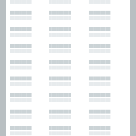
█████████
█████████
█████████
█████████
█████████
█████████
█████████
█████████
█████████
█████████
█████████
█████████
█████████
█████████
█████████
█████████
█████████
█████████
█████████
█████████
█████████
█████████
█████████
█████████
█████████
█████████
█████████
█████████
█████████
█████████
█████████
█████████
█████████
█████████
█████████
█████████
█████████
█████████
█████████
█████████
█████████
█████████
█████████
█████████
█████████
█████████
█████████
█████████
█████████
█████████
█████████