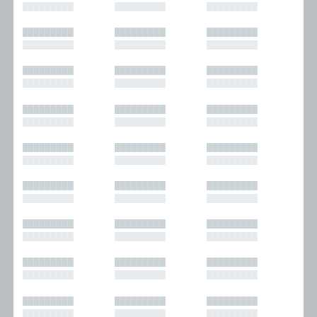
█████████
█████████
█████████
█████████
█████████
█████████
█████████
█████████
█████████
█████████
█████████
█████████
█████████
█████████
█████████
█████████
█████████
█████████
█████████
█████████
█████████
█████████
█████████
█████████
█████████
█████████
█████████
█████████
█████████
█████████
█████████
█████████
█████████
█████████
█████████
█████████
█████████
█████████
█████████
█████████
█████████
█████████
█████████
█████████
█████████
█████████
█████████
█████████
█████████
█████████
█████████