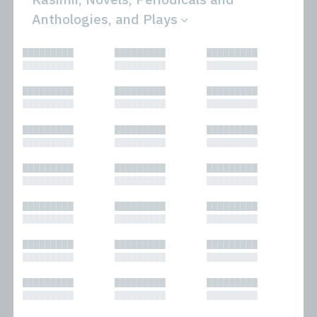
Anthologies, and Plays
All
Novels
█████████
█████████
█████████
Bibliophilic
Other
█████████
█████████
█████████
Columns
Performances
Forewords
Periodicals and
█████████
█████████
█████████
Interviews
Anthologies
█████████
█████████
█████████
Journalism
Plays
Kasimir
Short Stories
█████████
█████████
█████████
Nonfiction
█████████
█████████
█████████
█████████
█████████
█████████
█████████
█████████
█████████
█████████
█████████
█████████
█████████
█████████
█████████
█████████
█████████
█████████
█████████
█████████
█████████
█████████
█████████
█████████
█████████
█████████
█████████