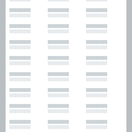
█████████
█████████
█████████
█████████
█████████
█████████
█████████
█████████
█████████
█████████
█████████
█████████
█████████
█████████
█████████
█████████
█████████
█████████
█████████
█████████
█████████
█████████
█████████
█████████
█████████
█████████
█████████
█████████
█████████
█████████
█████████
█████████
█████████
█████████
█████████
█████████
█████████
█████████
█████████
█████████
█████████
█████████
█████████
█████████
█████████
█████████
█████████
█████████