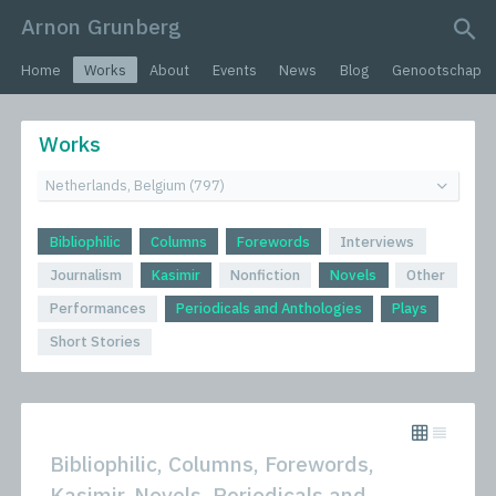
Arnon Grunberg
search query
Home
Works
About
Events
News
Blog
Genootschap
Works
Bibliophilic
Columns
Forewords
Interviews
Journalism
Kasimir
Nonfiction
Novels
Other
Performances
Periodicals and Anthologies
Plays
Short Stories
Bibliophilic, Columns, Forewords,
Kasimir, Novels, Periodicals and