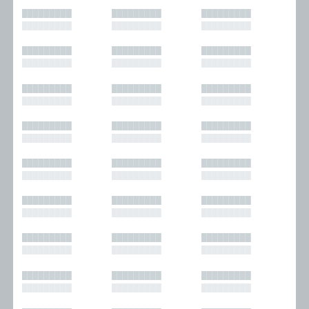
█████████
█████████
█████████
█████████
█████████
█████████
█████████
█████████
█████████
█████████
█████████
█████████
█████████
█████████
█████████
█████████
█████████
█████████
█████████
█████████
█████████
█████████
█████████
█████████
█████████
█████████
█████████
█████████
█████████
█████████
█████████
█████████
█████████
█████████
█████████
█████████
█████████
█████████
█████████
█████████
█████████
█████████
█████████
█████████
█████████
█████████
█████████
█████████