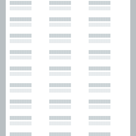
█████████
█████████
█████████
█████████
█████████
█████████
█████████
█████████
█████████
█████████
█████████
█████████
█████████
█████████
█████████
█████████
█████████
█████████
█████████
█████████
█████████
█████████
█████████
█████████
█████████
█████████
█████████
█████████
█████████
█████████
█████████
█████████
█████████
█████████
█████████
█████████
█████████
█████████
█████████
█████████
█████████
█████████
█████████
█████████
█████████
█████████
█████████
█████████
█████████
█████████
█████████