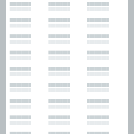
█████████
█████████
█████████
█████████
█████████
█████████
█████████
█████████
█████████
█████████
█████████
█████████
█████████
█████████
█████████
█████████
█████████
█████████
█████████
█████████
█████████
█████████
█████████
█████████
█████████
█████████
█████████
█████████
█████████
█████████
█████████
█████████
█████████
█████████
█████████
█████████
█████████
█████████
█████████
█████████
█████████
█████████
█████████
█████████
█████████
█████████
█████████
█████████
█████████
█████████
█████████