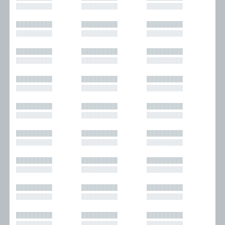
█████████
█████████
█████████
█████████
█████████
█████████
█████████
█████████
█████████
█████████
█████████
█████████
█████████
█████████
█████████
█████████
█████████
█████████
█████████
█████████
█████████
█████████
█████████
█████████
█████████
█████████
█████████
█████████
█████████
█████████
█████████
█████████
█████████
█████████
█████████
█████████
█████████
█████████
█████████
█████████
█████████
█████████
█████████
█████████
█████████
█████████
█████████
█████████
█████████
█████████
█████████