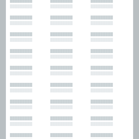
█████████
█████████
█████████
█████████
█████████
█████████
█████████
█████████
█████████
█████████
█████████
█████████
█████████
█████████
█████████
█████████
█████████
█████████
█████████
█████████
█████████
█████████
█████████
█████████
█████████
█████████
█████████
█████████
█████████
█████████
█████████
█████████
█████████
█████████
█████████
█████████
█████████
█████████
█████████
█████████
█████████
█████████
█████████
█████████
█████████
█████████
█████████
█████████
█████████
█████████
█████████