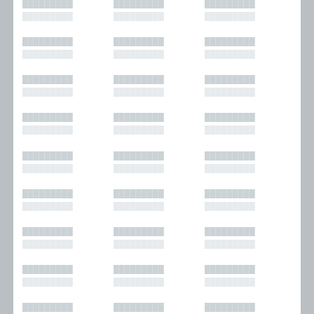
█████████
█████████
█████████
█████████
█████████
█████████
█████████
█████████
█████████
█████████
█████████
█████████
█████████
█████████
█████████
█████████
█████████
█████████
█████████
█████████
█████████
█████████
█████████
█████████
█████████
█████████
█████████
█████████
█████████
█████████
█████████
█████████
█████████
█████████
█████████
█████████
█████████
█████████
█████████
█████████
█████████
█████████
█████████
█████████
█████████
█████████
█████████
█████████
█████████
█████████
█████████