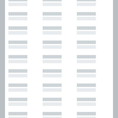
█████████
█████████
█████████
█████████
█████████
█████████
█████████
█████████
█████████
█████████
█████████
█████████
█████████
█████████
█████████
█████████
█████████
█████████
█████████
█████████
█████████
█████████
█████████
█████████
█████████
█████████
█████████
█████████
█████████
█████████
█████████
█████████
█████████
█████████
█████████
█████████
█████████
█████████
█████████
█████████
█████████
█████████
█████████
█████████
█████████
█████████
█████████
█████████