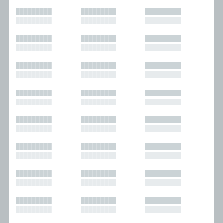
█████████
█████████
█████████
█████████
█████████
█████████
█████████
█████████
█████████
█████████
█████████
█████████
█████████
█████████
█████████
█████████
█████████
█████████
█████████
█████████
█████████
█████████
█████████
█████████
█████████
█████████
█████████
█████████
█████████
█████████
█████████
█████████
█████████
█████████
█████████
█████████
█████████
█████████
█████████
█████████
█████████
█████████
█████████
█████████
█████████
█████████
█████████
█████████