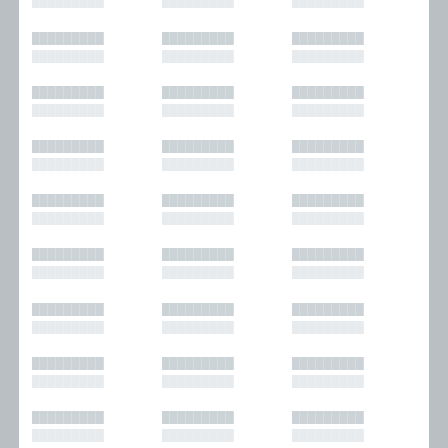
█████████
█████████
█████████
█████████
█████████
█████████
█████████
█████████
█████████
█████████
█████████
█████████
█████████
█████████
█████████
█████████
█████████
█████████
█████████
█████████
█████████
█████████
█████████
█████████
█████████
█████████
█████████
█████████
█████████
█████████
█████████
█████████
█████████
█████████
█████████
█████████
█████████
█████████
█████████
█████████
█████████
█████████
█████████
█████████
█████████
█████████
█████████
█████████
█████████
█████████
█████████