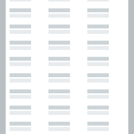
█████████
█████████
█████████
█████████
█████████
█████████
█████████
█████████
█████████
█████████
█████████
█████████
█████████
█████████
█████████
█████████
█████████
█████████
█████████
█████████
█████████
█████████
█████████
█████████
█████████
█████████
█████████
█████████
█████████
█████████
█████████
█████████
█████████
█████████
█████████
█████████
█████████
█████████
█████████
█████████
█████████
█████████
█████████
█████████
█████████
█████████
█████████
█████████