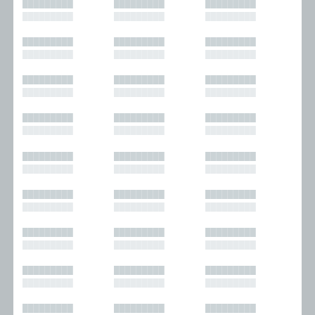
█████████
█████████
█████████
█████████
█████████
█████████
█████████
█████████
█████████
█████████
█████████
█████████
█████████
█████████
█████████
█████████
█████████
█████████
█████████
█████████
█████████
█████████
█████████
█████████
█████████
█████████
█████████
█████████
█████████
█████████
█████████
█████████
█████████
█████████
█████████
█████████
█████████
█████████
█████████
█████████
█████████
█████████
█████████
█████████
█████████
█████████
█████████
█████████
█████████
█████████
█████████