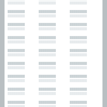
█████████
█████████
█████████
█████████
█████████
█████████
█████████
█████████
█████████
█████████
█████████
█████████
█████████
█████████
█████████
█████████
█████████
█████████
█████████
█████████
█████████
█████████
█████████
█████████
█████████
█████████
█████████
█████████
█████████
█████████
█████████
█████████
█████████
█████████
█████████
█████████
█████████
█████████
█████████
█████████
█████████
█████████
█████████
█████████
█████████
█████████
█████████
█████████
█████████
█████████
█████████