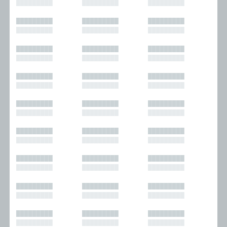
█████████
█████████
█████████
█████████
█████████
█████████
█████████
█████████
█████████
█████████
█████████
█████████
█████████
█████████
█████████
█████████
█████████
█████████
█████████
█████████
█████████
█████████
█████████
█████████
█████████
█████████
█████████
█████████
█████████
█████████
█████████
█████████
█████████
█████████
█████████
█████████
█████████
█████████
█████████
█████████
█████████
█████████
█████████
█████████
█████████
█████████
█████████
█████████
█████████
█████████
█████████