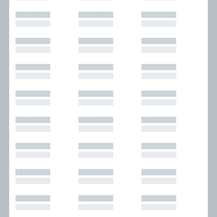
█████████
█████████
█████████
█████████
█████████
█████████
█████████
█████████
█████████
█████████
█████████
█████████
█████████
█████████
█████████
█████████
█████████
█████████
█████████
█████████
█████████
█████████
█████████
█████████
█████████
█████████
█████████
█████████
█████████
█████████
█████████
█████████
█████████
█████████
█████████
█████████
█████████
█████████
█████████
█████████
█████████
█████████
█████████
█████████
█████████
█████████
█████████
█████████