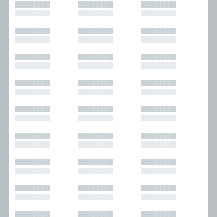
█████████
█████████
█████████
█████████
█████████
█████████
█████████
█████████
█████████
█████████
█████████
█████████
█████████
█████████
█████████
█████████
█████████
█████████
█████████
█████████
█████████
█████████
█████████
█████████
█████████
█████████
█████████
█████████
█████████
█████████
█████████
█████████
█████████
█████████
█████████
█████████
█████████
█████████
█████████
█████████
█████████
█████████
█████████
█████████
█████████
█████████
█████████
█████████
█████████
█████████
█████████