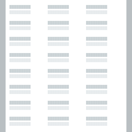
█████████
█████████
█████████
█████████
█████████
█████████
█████████
█████████
█████████
█████████
█████████
█████████
█████████
█████████
█████████
█████████
█████████
█████████
█████████
█████████
█████████
█████████
█████████
█████████
█████████
█████████
█████████
█████████
█████████
█████████
█████████
█████████
█████████
█████████
█████████
█████████
█████████
█████████
█████████
█████████
█████████
█████████
█████████
█████████
█████████
█████████
█████████
█████████