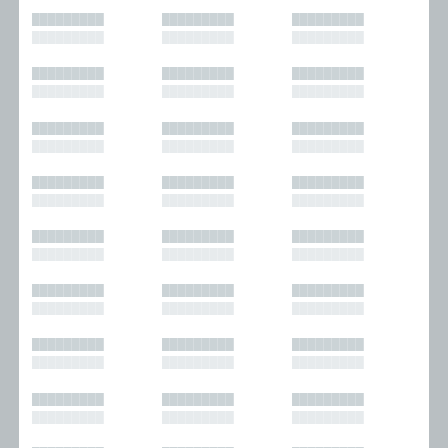
█████████
█████████
█████████
█████████
█████████
█████████
█████████
█████████
█████████
█████████
█████████
█████████
█████████
█████████
█████████
█████████
█████████
█████████
█████████
█████████
█████████
█████████
█████████
█████████
█████████
█████████
█████████
█████████
█████████
█████████
█████████
█████████
█████████
█████████
█████████
█████████
█████████
█████████
█████████
█████████
█████████
█████████
█████████
█████████
█████████
█████████
█████████
█████████