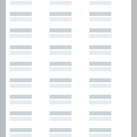
█████████
█████████
█████████
█████████
█████████
█████████
█████████
█████████
█████████
█████████
█████████
█████████
█████████
█████████
█████████
█████████
█████████
█████████
█████████
█████████
█████████
█████████
█████████
█████████
█████████
█████████
█████████
█████████
█████████
█████████
█████████
█████████
█████████
█████████
█████████
█████████
█████████
█████████
█████████
█████████
█████████
█████████
█████████
█████████
█████████
█████████
█████████
█████████
█████████
█████████
█████████