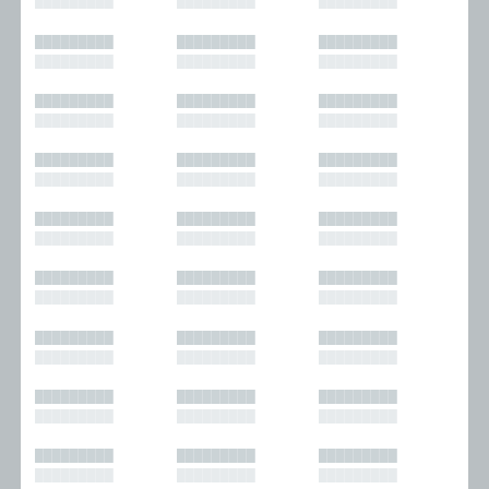
█████████
█████████
█████████
█████████
█████████
█████████
█████████
█████████
█████████
█████████
█████████
█████████
█████████
█████████
█████████
█████████
█████████
█████████
█████████
█████████
█████████
█████████
█████████
█████████
█████████
█████████
█████████
█████████
█████████
█████████
█████████
█████████
█████████
█████████
█████████
█████████
█████████
█████████
█████████
█████████
█████████
█████████
█████████
█████████
█████████
█████████
█████████
█████████
█████████
█████████
█████████