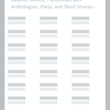
Anthologies, Plays, and Short Stories
All
Novels
█████████
█████████
█████████
Bibliophilic
Other
█████████
█████████
█████████
Columns
Performances
Forewords
Periodicals and
█████████
█████████
█████████
Interviews
Anthologies
█████████
█████████
█████████
Journalism
Plays
Kasimir
Short Stories
█████████
█████████
█████████
Nonfiction
█████████
█████████
█████████
█████████
█████████
█████████
█████████
█████████
█████████
█████████
█████████
█████████
█████████
█████████
█████████
█████████
█████████
█████████
█████████
█████████
█████████
█████████
█████████
█████████
█████████
█████████
█████████