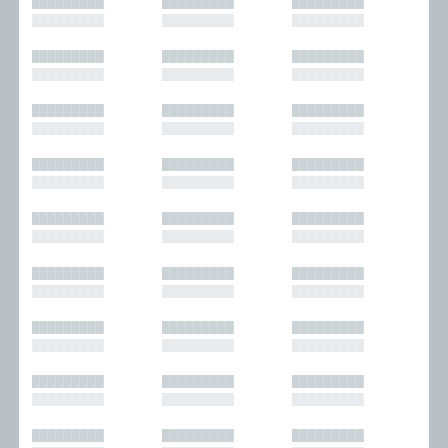
█████████
█████████
█████████
█████████
█████████
█████████
█████████
█████████
█████████
█████████
█████████
█████████
█████████
█████████
█████████
█████████
█████████
█████████
█████████
█████████
█████████
█████████
█████████
█████████
█████████
█████████
█████████
█████████
█████████
█████████
█████████
█████████
█████████
█████████
█████████
█████████
█████████
█████████
█████████
█████████
█████████
█████████
█████████
█████████
█████████
█████████
█████████
█████████
█████████
█████████
█████████