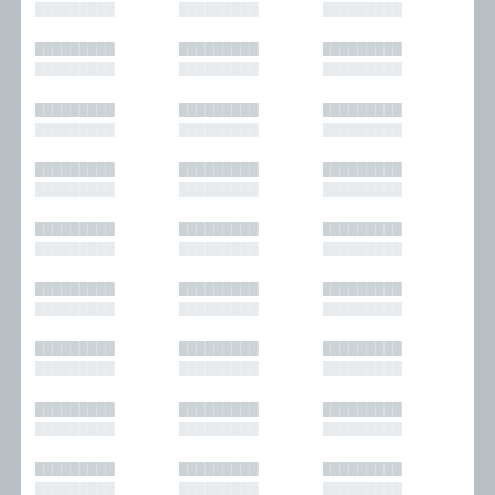
█████████
█████████
█████████
█████████
█████████
█████████
█████████
█████████
█████████
█████████
█████████
█████████
█████████
█████████
█████████
█████████
█████████
█████████
█████████
█████████
█████████
█████████
█████████
█████████
█████████
█████████
█████████
█████████
█████████
█████████
█████████
█████████
█████████
█████████
█████████
█████████
█████████
█████████
█████████
█████████
█████████
█████████
█████████
█████████
█████████
█████████
█████████
█████████
█████████
█████████
█████████