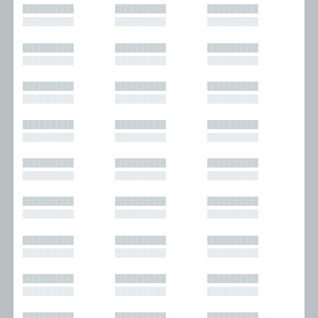
█████████
█████████
█████████
█████████
█████████
█████████
█████████
█████████
█████████
█████████
█████████
█████████
█████████
█████████
█████████
█████████
█████████
█████████
█████████
█████████
█████████
█████████
█████████
█████████
█████████
█████████
█████████
█████████
█████████
█████████
█████████
█████████
█████████
█████████
█████████
█████████
█████████
█████████
█████████
█████████
█████████
█████████
█████████
█████████
█████████
█████████
█████████
█████████
█████████
█████████
█████████