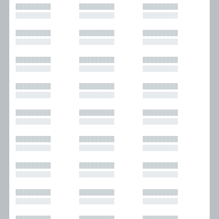
█████████
█████████
█████████
█████████
█████████
█████████
█████████
█████████
█████████
█████████
█████████
█████████
█████████
█████████
█████████
█████████
█████████
█████████
█████████
█████████
█████████
█████████
█████████
█████████
█████████
█████████
█████████
█████████
█████████
█████████
█████████
█████████
█████████
█████████
█████████
█████████
█████████
█████████
█████████
█████████
█████████
█████████
█████████
█████████
█████████
█████████
█████████
█████████
█████████
█████████
█████████