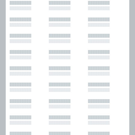
█████████
█████████
█████████
█████████
█████████
█████████
█████████
█████████
█████████
█████████
█████████
█████████
█████████
█████████
█████████
█████████
█████████
█████████
█████████
█████████
█████████
█████████
█████████
█████████
█████████
█████████
█████████
█████████
█████████
█████████
█████████
█████████
█████████
█████████
█████████
█████████
█████████
█████████
█████████
█████████
█████████
█████████
█████████
█████████
█████████
█████████
█████████
█████████
█████████
█████████
█████████