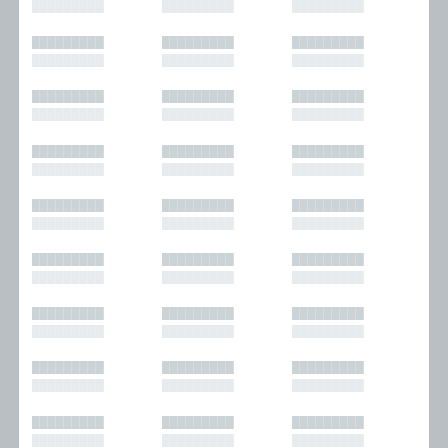
█████████
█████████
█████████
█████████
█████████
█████████
█████████
█████████
█████████
█████████
█████████
█████████
█████████
█████████
█████████
█████████
█████████
█████████
█████████
█████████
█████████
█████████
█████████
█████████
█████████
█████████
█████████
█████████
█████████
█████████
█████████
█████████
█████████
█████████
█████████
█████████
█████████
█████████
█████████
█████████
█████████
█████████
█████████
█████████
█████████
█████████
█████████
█████████
█████████
█████████
█████████