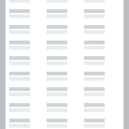
█████████
█████████
█████████
█████████
█████████
█████████
█████████
█████████
█████████
█████████
█████████
█████████
█████████
█████████
█████████
█████████
█████████
█████████
█████████
█████████
█████████
█████████
█████████
█████████
█████████
█████████
█████████
█████████
█████████
█████████
█████████
█████████
█████████
█████████
█████████
█████████
█████████
█████████
█████████
█████████
█████████
█████████
█████████
█████████
█████████
█████████
█████████
█████████
█████████
█████████
█████████