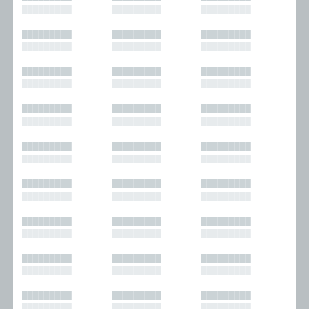
█████████
█████████
█████████
█████████
█████████
█████████
█████████
█████████
█████████
█████████
█████████
█████████
█████████
█████████
█████████
█████████
█████████
█████████
█████████
█████████
█████████
█████████
█████████
█████████
█████████
█████████
█████████
█████████
█████████
█████████
█████████
█████████
█████████
█████████
█████████
█████████
█████████
█████████
█████████
█████████
█████████
█████████
█████████
█████████
█████████
█████████
█████████
█████████
█████████
█████████
█████████