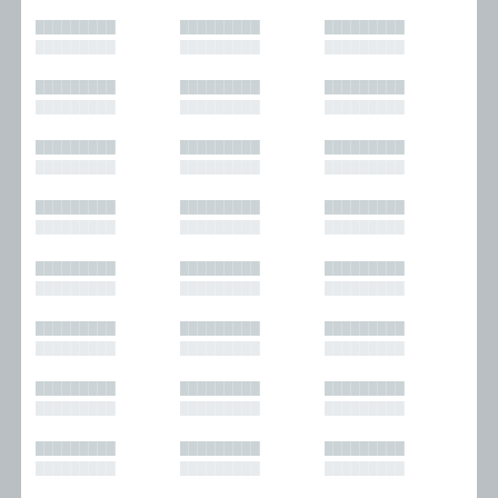
█████████
█████████
█████████
█████████
█████████
█████████
█████████
█████████
█████████
█████████
█████████
█████████
█████████
█████████
█████████
█████████
█████████
█████████
█████████
█████████
█████████
█████████
█████████
█████████
█████████
█████████
█████████
█████████
█████████
█████████
█████████
█████████
█████████
█████████
█████████
█████████
█████████
█████████
█████████
█████████
█████████
█████████
█████████
█████████
█████████
█████████
█████████
█████████