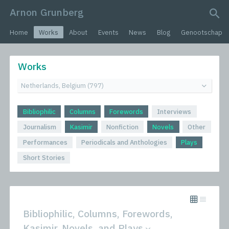
Arnon Grunberg
search query
Home
Works
About
Events
News
Blog
Genootschap
Works
Bibliophilic
Columns
Forewords
Interviews
Journalism
Kasimir
Nonfiction
Novels
Other
Performances
Periodicals and Anthologies
Plays
Short Stories
Bibliophilic, Columns, Forewords,
Kasimir, Novels, and Plays