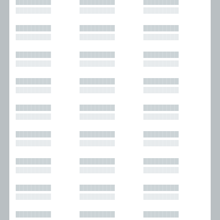
█████████
█████████
█████████
█████████
█████████
█████████
█████████
█████████
█████████
█████████
█████████
█████████
█████████
█████████
█████████
█████████
█████████
█████████
█████████
█████████
█████████
█████████
█████████
█████████
█████████
█████████
█████████
█████████
█████████
█████████
█████████
█████████
█████████
█████████
█████████
█████████
█████████
█████████
█████████
█████████
█████████
█████████
█████████
█████████
█████████
█████████
█████████
█████████
█████████
█████████
█████████