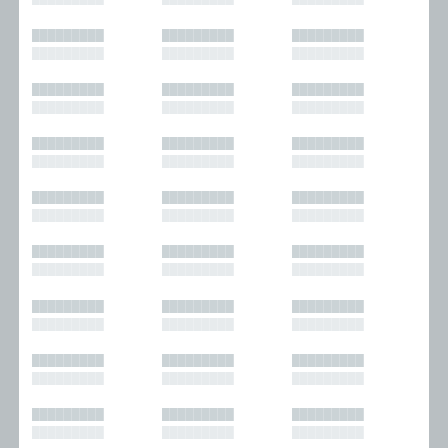
█████████
█████████
█████████
█████████
█████████
█████████
█████████
█████████
█████████
█████████
█████████
█████████
█████████
█████████
█████████
█████████
█████████
█████████
█████████
█████████
█████████
█████████
█████████
█████████
█████████
█████████
█████████
█████████
█████████
█████████
█████████
█████████
█████████
█████████
█████████
█████████
█████████
█████████
█████████
█████████
█████████
█████████
█████████
█████████
█████████
█████████
█████████
█████████