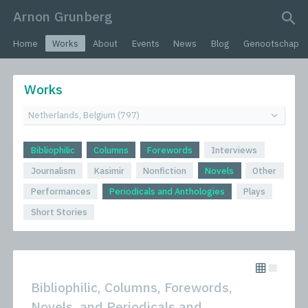
Arnon Grunberg
search query
Home
Works
About
Events
News
Blog
Genootschap
Works
Bibliophilic
Columns
Forewords
Interviews
Journalism
Kasimir
Nonfiction
Novels
Other
Performances
Periodicals and Anthologies
Plays
Short Stories
Bibliophilic, Columns, Forewords,
Novels, and Periodicals and