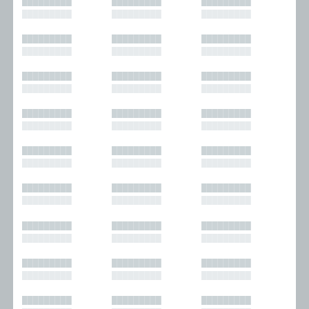
█████████
█████████
█████████
█████████
█████████
█████████
█████████
█████████
█████████
█████████
█████████
█████████
█████████
█████████
█████████
█████████
█████████
█████████
█████████
█████████
█████████
█████████
█████████
█████████
█████████
█████████
█████████
█████████
█████████
█████████
█████████
█████████
█████████
█████████
█████████
█████████
█████████
█████████
█████████
█████████
█████████
█████████
█████████
█████████
█████████
█████████
█████████
█████████
█████████
█████████
█████████