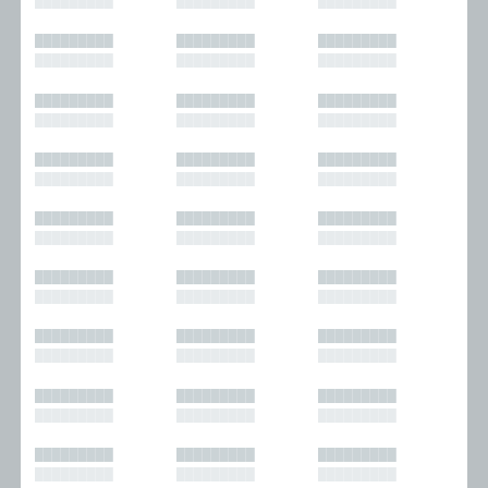
█████████
█████████
█████████
█████████
█████████
█████████
█████████
█████████
█████████
█████████
█████████
█████████
█████████
█████████
█████████
█████████
█████████
█████████
█████████
█████████
█████████
█████████
█████████
█████████
█████████
█████████
█████████
█████████
█████████
█████████
█████████
█████████
█████████
█████████
█████████
█████████
█████████
█████████
█████████
█████████
█████████
█████████
█████████
█████████
█████████
█████████
█████████
█████████
█████████
█████████
█████████