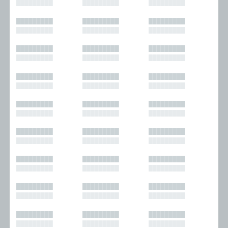
█████████
█████████
█████████
█████████
█████████
█████████
█████████
█████████
█████████
█████████
█████████
█████████
█████████
█████████
█████████
█████████
█████████
█████████
█████████
█████████
█████████
█████████
█████████
█████████
█████████
█████████
█████████
█████████
█████████
█████████
█████████
█████████
█████████
█████████
█████████
█████████
█████████
█████████
█████████
█████████
█████████
█████████
█████████
█████████
█████████
█████████
█████████
█████████
█████████
█████████
█████████