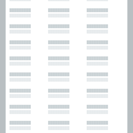
█████████
█████████
█████████
█████████
█████████
█████████
█████████
█████████
█████████
█████████
█████████
█████████
█████████
█████████
█████████
█████████
█████████
█████████
█████████
█████████
█████████
█████████
█████████
█████████
█████████
█████████
█████████
█████████
█████████
█████████
█████████
█████████
█████████
█████████
█████████
█████████
█████████
█████████
█████████
█████████
█████████
█████████
█████████
█████████
█████████
█████████
█████████
█████████