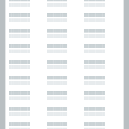
█████████
█████████
█████████
█████████
█████████
█████████
█████████
█████████
█████████
█████████
█████████
█████████
█████████
█████████
█████████
█████████
█████████
█████████
█████████
█████████
█████████
█████████
█████████
█████████
█████████
█████████
█████████
█████████
█████████
█████████
█████████
█████████
█████████
█████████
█████████
█████████
█████████
█████████
█████████
█████████
█████████
█████████
█████████
█████████
█████████
█████████
█████████
█████████