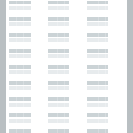
█████████
█████████
█████████
█████████
█████████
█████████
█████████
█████████
█████████
█████████
█████████
█████████
█████████
█████████
█████████
█████████
█████████
█████████
█████████
█████████
█████████
█████████
█████████
█████████
█████████
█████████
█████████
█████████
█████████
█████████
█████████
█████████
█████████
█████████
█████████
█████████
█████████
█████████
█████████
█████████
█████████
█████████
█████████
█████████
█████████
█████████
█████████
█████████
█████████
█████████
█████████