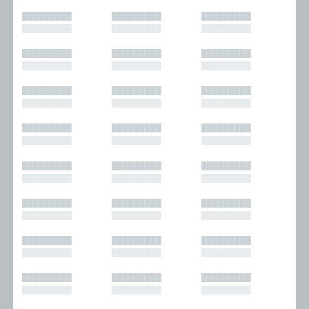
█████████
█████████
█████████
█████████
█████████
█████████
█████████
█████████
█████████
█████████
█████████
█████████
█████████
█████████
█████████
█████████
█████████
█████████
█████████
█████████
█████████
█████████
█████████
█████████
█████████
█████████
█████████
█████████
█████████
█████████
█████████
█████████
█████████
█████████
█████████
█████████
█████████
█████████
█████████
█████████
█████████
█████████
█████████
█████████
█████████
█████████
█████████
█████████