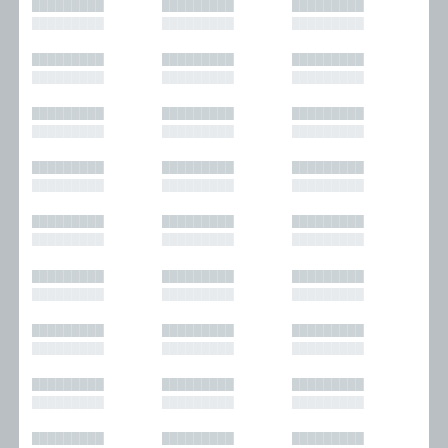
█████████
█████████
█████████
█████████
█████████
█████████
█████████
█████████
█████████
█████████
█████████
█████████
█████████
█████████
█████████
█████████
█████████
█████████
█████████
█████████
█████████
█████████
█████████
█████████
█████████
█████████
█████████
█████████
█████████
█████████
█████████
█████████
█████████
█████████
█████████
█████████
█████████
█████████
█████████
█████████
█████████
█████████
█████████
█████████
█████████
█████████
█████████
█████████
█████████
█████████
█████████