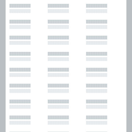
█████████
█████████
█████████
█████████
█████████
█████████
█████████
█████████
█████████
█████████
█████████
█████████
█████████
█████████
█████████
█████████
█████████
█████████
█████████
█████████
█████████
█████████
█████████
█████████
█████████
█████████
█████████
█████████
█████████
█████████
█████████
█████████
█████████
█████████
█████████
█████████
█████████
█████████
█████████
█████████
█████████
█████████
█████████
█████████
█████████
█████████
█████████
█████████