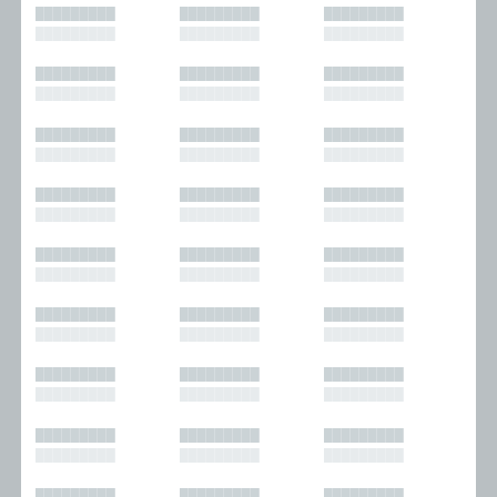
█████████
█████████
█████████
█████████
█████████
█████████
█████████
█████████
█████████
█████████
█████████
█████████
█████████
█████████
█████████
█████████
█████████
█████████
█████████
█████████
█████████
█████████
█████████
█████████
█████████
█████████
█████████
█████████
█████████
█████████
█████████
█████████
█████████
█████████
█████████
█████████
█████████
█████████
█████████
█████████
█████████
█████████
█████████
█████████
█████████
█████████
█████████
█████████
█████████
█████████
█████████