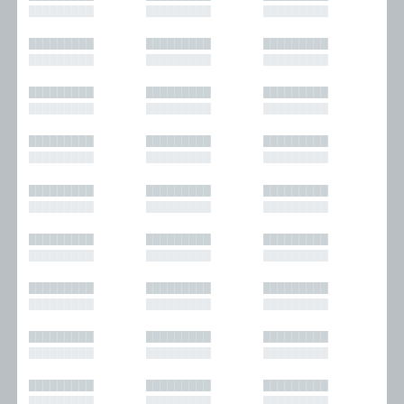
█████████
█████████
█████████
█████████
█████████
█████████
█████████
█████████
█████████
█████████
█████████
█████████
█████████
█████████
█████████
█████████
█████████
█████████
█████████
█████████
█████████
█████████
█████████
█████████
█████████
█████████
█████████
█████████
█████████
█████████
█████████
█████████
█████████
█████████
█████████
█████████
█████████
█████████
█████████
█████████
█████████
█████████
█████████
█████████
█████████
█████████
█████████
█████████
█████████
█████████
█████████