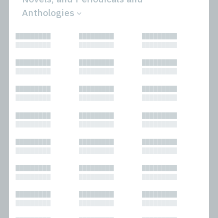
Anthologies
All
Novels
█████████
█████████
█████████
Bibliophilic
Other
█████████
█████████
█████████
Columns
Performances
Forewords
Periodicals and
█████████
█████████
█████████
Interviews
Anthologies
█████████
█████████
█████████
Journalism
Plays
Kasimir
Short Stories
█████████
█████████
█████████
Nonfiction
█████████
█████████
█████████
█████████
█████████
█████████
█████████
█████████
█████████
█████████
█████████
█████████
█████████
█████████
█████████
█████████
█████████
█████████
█████████
█████████
█████████
█████████
█████████
█████████
█████████
█████████
█████████