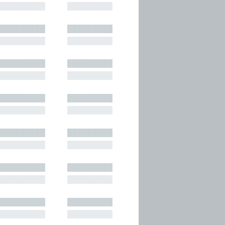
█████████
█████████
█████████
█████████
█████████
█████████
█████████
█████████
█████████
█████████
█████████
█████████
█████████
█████████
█████████
█████████
█████████
█████████
█████████
█████████
█████████
█████████
█████████
█████████
█████████
█████████