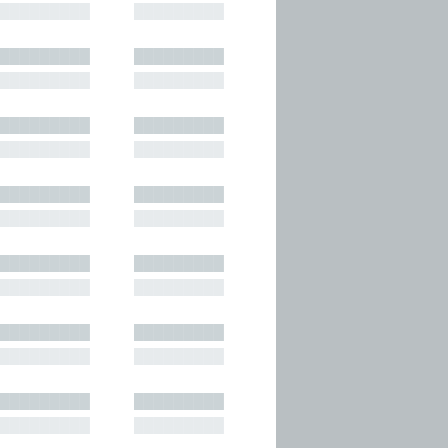
█████████
█████████
█████████
█████████
█████████
█████████
█████████
█████████
█████████
█████████
█████████
█████████
█████████
█████████
█████████
█████████
█████████
█████████
█████████
█████████
█████████
█████████
█████████
█████████
█████████
█████████