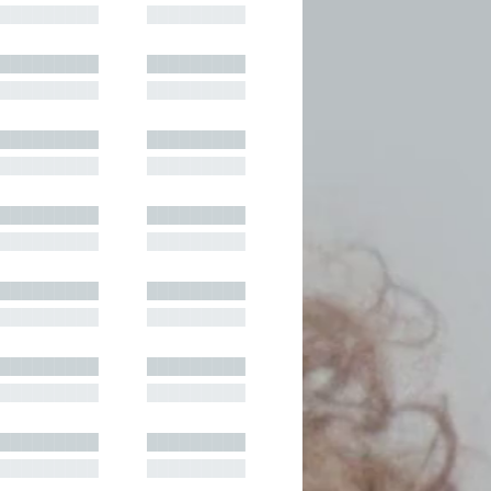
█████████
█████████
█████████
█████████
█████████
█████████
█████████
█████████
█████████
█████████
█████████
█████████
█████████
█████████
█████████
█████████
█████████
█████████
█████████
█████████
█████████
█████████
█████████
█████████
█████████
█████████