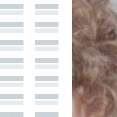
█████████
█████████
█████████
█████████
█████████
█████████
█████████
█████████
█████████
█████████
█████████
█████████
█████████
█████████
█████████
█████████
█████████
█████████
█████████
█████████
█████████
█████████
█████████
█████████
█████████
█████████