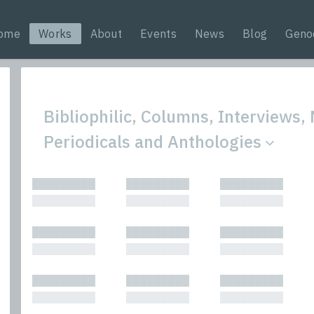
ome
Works
About
Events
News
Blog
Geno
Bibliophilic, Columns, Interviews,
Periodicals and Anthologies
All
Nonfic
█████████
█████████
█████████
Bibliophilic
Novel
█████████
█████████
█████████
Columns
Other
Forewords
Perfo
█████████
█████████
█████████
Interviews
Period
█████████
█████████
█████████
Journalism
Plays
Kasimir
Short 
█████████
█████████
█████████
█████████
█████████
█████████