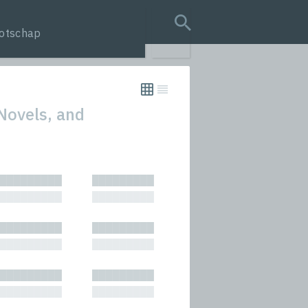
otschap
search query
 Novels, and
tion
█████████
█████████
s
█████████
█████████
rmances
█████████
█████████
icals and Anthologies
█████████
█████████
Stories
█████████
█████████
█████████
█████████