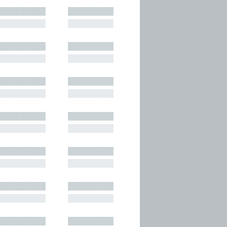
█████████
█████████
█████████
█████████
█████████
█████████
█████████
█████████
█████████
█████████
█████████
█████████
█████████
█████████
█████████
█████████
█████████
█████████
█████████
█████████
█████████
█████████
█████████
█████████
█████████
█████████