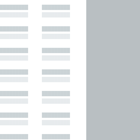
█████████
█████████
█████████
█████████
█████████
█████████
█████████
█████████
█████████
█████████
█████████
█████████
█████████
█████████
█████████
█████████
█████████
█████████
█████████
█████████
█████████
█████████
█████████
█████████
█████████
█████████