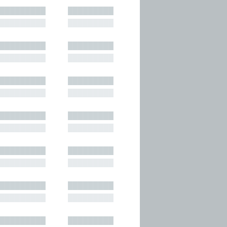
█████████
█████████
█████████
█████████
█████████
█████████
█████████
█████████
█████████
█████████
█████████
█████████
█████████
█████████
█████████
█████████
█████████
█████████
█████████
█████████
█████████
█████████
█████████
█████████
█████████
█████████