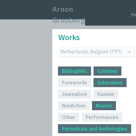
Arnon
H
Grunberg
Works
Bibliophilic
Columns
Forewords
Interviews
Journalism
Kasimir
Nonfiction
Novels
Other
Performances
Periodicals and Anthologies