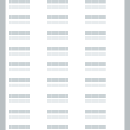
█████████
█████████
█████████
█████████
█████████
█████████
█████████
█████████
█████████
█████████
█████████
█████████
█████████
█████████
█████████
█████████
█████████
█████████
█████████
█████████
█████████
█████████
█████████
█████████
█████████
█████████
█████████
█████████
█████████
█████████
█████████
█████████
█████████
█████████
█████████
█████████
█████████
█████████
█████████
█████████
█████████
█████████
█████████
█████████
█████████
█████████
█████████
█████████
█████████
█████████
█████████