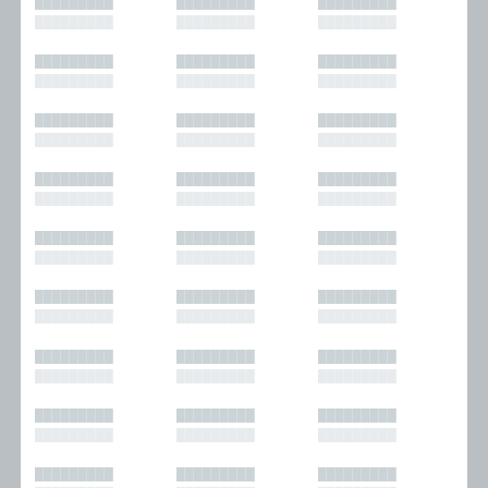
█████████
█████████
█████████
█████████
█████████
█████████
█████████
█████████
█████████
█████████
█████████
█████████
█████████
█████████
█████████
█████████
█████████
█████████
█████████
█████████
█████████
█████████
█████████
█████████
█████████
█████████
█████████
█████████
█████████
█████████
█████████
█████████
█████████
█████████
█████████
█████████
█████████
█████████
█████████
█████████
█████████
█████████
█████████
█████████
█████████
█████████
█████████
█████████
█████████
█████████
█████████