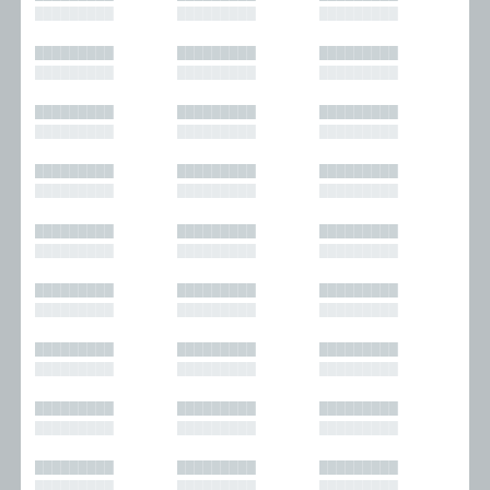
█████████
█████████
█████████
█████████
█████████
█████████
█████████
█████████
█████████
█████████
█████████
█████████
█████████
█████████
█████████
█████████
█████████
█████████
█████████
█████████
█████████
█████████
█████████
█████████
█████████
█████████
█████████
█████████
█████████
█████████
█████████
█████████
█████████
█████████
█████████
█████████
█████████
█████████
█████████
█████████
█████████
█████████
█████████
█████████
█████████
█████████
█████████
█████████
█████████
█████████
█████████