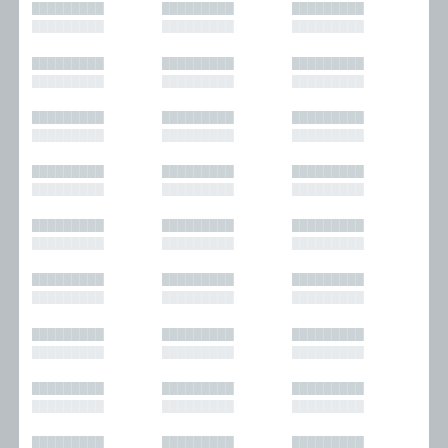
█████████
█████████
█████████
█████████
█████████
█████████
█████████
█████████
█████████
█████████
█████████
█████████
█████████
█████████
█████████
█████████
█████████
█████████
█████████
█████████
█████████
█████████
█████████
█████████
█████████
█████████
█████████
█████████
█████████
█████████
█████████
█████████
█████████
█████████
█████████
█████████
█████████
█████████
█████████
█████████
█████████
█████████
█████████
█████████
█████████
█████████
█████████
█████████
█████████
█████████
█████████