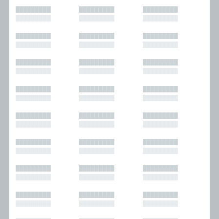
█████████
█████████
█████████
█████████
█████████
█████████
█████████
█████████
█████████
█████████
█████████
█████████
█████████
█████████
█████████
█████████
█████████
█████████
█████████
█████████
█████████
█████████
█████████
█████████
█████████
█████████
█████████
█████████
█████████
█████████
█████████
█████████
█████████
█████████
█████████
█████████
█████████
█████████
█████████
█████████
█████████
█████████
█████████
█████████
█████████
█████████
█████████
█████████