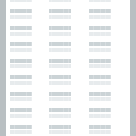
█████████
█████████
█████████
█████████
█████████
█████████
█████████
█████████
█████████
█████████
█████████
█████████
█████████
█████████
█████████
█████████
█████████
█████████
█████████
█████████
█████████
█████████
█████████
█████████
█████████
█████████
█████████
█████████
█████████
█████████
█████████
█████████
█████████
█████████
█████████
█████████
█████████
█████████
█████████
█████████
█████████
█████████
█████████
█████████
█████████
█████████
█████████
█████████
█████████
█████████
█████████