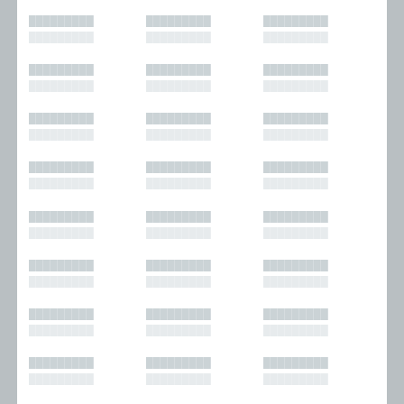
█████████
█████████
█████████
█████████
█████████
█████████
█████████
█████████
█████████
█████████
█████████
█████████
█████████
█████████
█████████
█████████
█████████
█████████
█████████
█████████
█████████
█████████
█████████
█████████
█████████
█████████
█████████
█████████
█████████
█████████
█████████
█████████
█████████
█████████
█████████
█████████
█████████
█████████
█████████
█████████
█████████
█████████
█████████
█████████
█████████
█████████
█████████
█████████