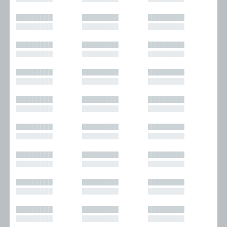
█████████
█████████
█████████
█████████
█████████
█████████
█████████
█████████
█████████
█████████
█████████
█████████
█████████
█████████
█████████
█████████
█████████
█████████
█████████
█████████
█████████
█████████
█████████
█████████
█████████
█████████
█████████
█████████
█████████
█████████
█████████
█████████
█████████
█████████
█████████
█████████
█████████
█████████
█████████
█████████
█████████
█████████
█████████
█████████
█████████
█████████
█████████
█████████