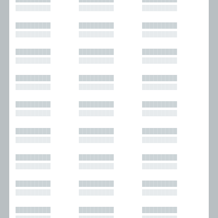
█████████
█████████
█████████
█████████
█████████
█████████
█████████
█████████
█████████
█████████
█████████
█████████
█████████
█████████
█████████
█████████
█████████
█████████
█████████
█████████
█████████
█████████
█████████
█████████
█████████
█████████
█████████
█████████
█████████
█████████
█████████
█████████
█████████
█████████
█████████
█████████
█████████
█████████
█████████
█████████
█████████
█████████
█████████
█████████
█████████
█████████
█████████
█████████