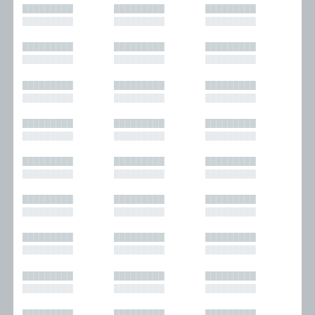
█████████
█████████
█████████
█████████
█████████
█████████
█████████
█████████
█████████
█████████
█████████
█████████
█████████
█████████
█████████
█████████
█████████
█████████
█████████
█████████
█████████
█████████
█████████
█████████
█████████
█████████
█████████
█████████
█████████
█████████
█████████
█████████
█████████
█████████
█████████
█████████
█████████
█████████
█████████
█████████
█████████
█████████
█████████
█████████
█████████
█████████
█████████
█████████
█████████
█████████
█████████