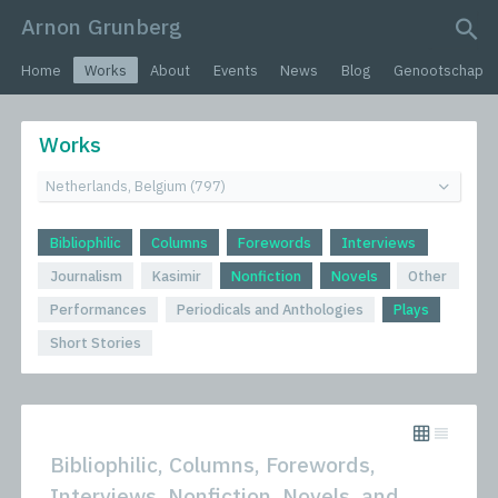
Arnon Grunberg
search query
Home
Works
About
Events
News
Blog
Genootschap
Works
Bibliophilic
Columns
Forewords
Interviews
Journalism
Kasimir
Nonfiction
Novels
Other
Performances
Periodicals and Anthologies
Plays
Short Stories
Bibliophilic, Columns, Forewords,
Interviews, Nonfiction, Novels, and