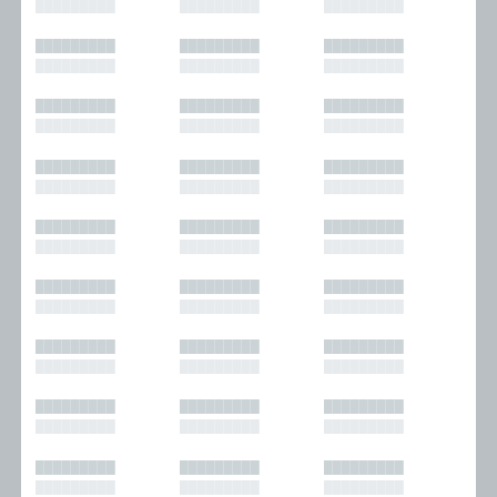
█████████
█████████
█████████
█████████
█████████
█████████
█████████
█████████
█████████
█████████
█████████
█████████
█████████
█████████
█████████
█████████
█████████
█████████
█████████
█████████
█████████
█████████
█████████
█████████
█████████
█████████
█████████
█████████
█████████
█████████
█████████
█████████
█████████
█████████
█████████
█████████
█████████
█████████
█████████
█████████
█████████
█████████
█████████
█████████
█████████
█████████
█████████
█████████
█████████
█████████
█████████