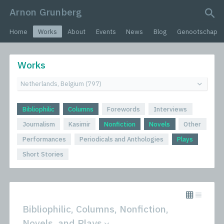
Arnon Grunberg
search query
Home
Works
About
Events
News
Blog
Genootschap
Works
Bibliophilic
Columns
Forewords
Interviews
Journalism
Kasimir
Nonfiction
Novels
Other
Performances
Periodicals and Anthologies
Plays
Short Stories
Bibliophilic, Columns, Nonfiction,
Novels, and Plays