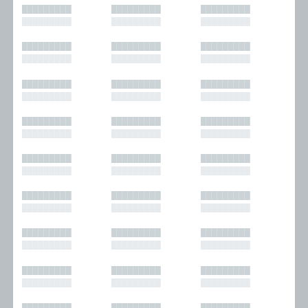
█████████
█████████
█████████
█████████
█████████
█████████
█████████
█████████
█████████
█████████
█████████
█████████
█████████
█████████
█████████
█████████
█████████
█████████
█████████
█████████
█████████
█████████
█████████
█████████
█████████
█████████
█████████
█████████
█████████
█████████
█████████
█████████
█████████
█████████
█████████
█████████
█████████
█████████
█████████
█████████
█████████
█████████
█████████
█████████
█████████
█████████
█████████
█████████
█████████
█████████
█████████