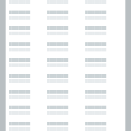
█████████
█████████
█████████
█████████
█████████
█████████
█████████
█████████
█████████
█████████
█████████
█████████
█████████
█████████
█████████
█████████
█████████
█████████
█████████
█████████
█████████
█████████
█████████
█████████
█████████
█████████
█████████
█████████
█████████
█████████
█████████
█████████
█████████
█████████
█████████
█████████
█████████
█████████
█████████
█████████
█████████
█████████
█████████
█████████
█████████
█████████
█████████
█████████
█████████
█████████
█████████