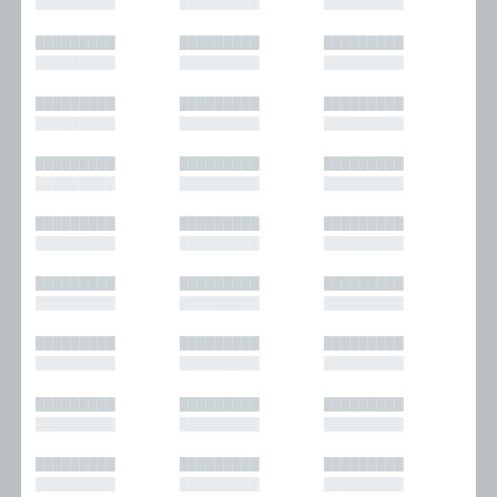
█████████
█████████
█████████
█████████
█████████
█████████
█████████
█████████
█████████
█████████
█████████
█████████
█████████
█████████
█████████
█████████
█████████
█████████
█████████
█████████
█████████
█████████
█████████
█████████
█████████
█████████
█████████
█████████
█████████
█████████
█████████
█████████
█████████
█████████
█████████
█████████
█████████
█████████
█████████
█████████
█████████
█████████
█████████
█████████
█████████
█████████
█████████
█████████
█████████
█████████
█████████