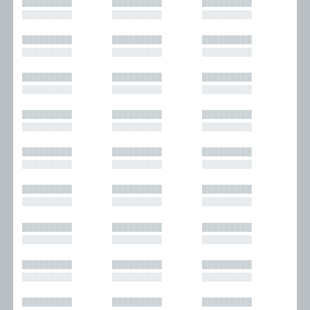
█████████
█████████
█████████
█████████
█████████
█████████
█████████
█████████
█████████
█████████
█████████
█████████
█████████
█████████
█████████
█████████
█████████
█████████
█████████
█████████
█████████
█████████
█████████
█████████
█████████
█████████
█████████
█████████
█████████
█████████
█████████
█████████
█████████
█████████
█████████
█████████
█████████
█████████
█████████
█████████
█████████
█████████
█████████
█████████
█████████
█████████
█████████
█████████
█████████
█████████
█████████