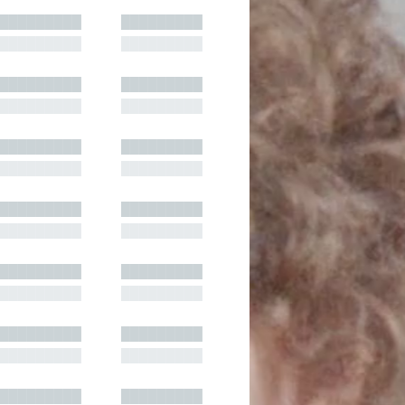
█████████
█████████
█████████
█████████
█████████
█████████
█████████
█████████
█████████
█████████
█████████
█████████
█████████
█████████
█████████
█████████
█████████
█████████
█████████
█████████
█████████
█████████
█████████
█████████
█████████
█████████