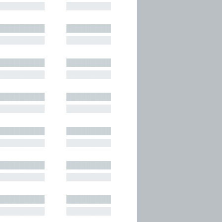
█████████
█████████
█████████
█████████
█████████
█████████
█████████
█████████
█████████
█████████
█████████
█████████
█████████
█████████
█████████
█████████
█████████
█████████
█████████
█████████
█████████
█████████
█████████
█████████
█████████
█████████