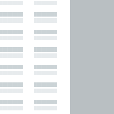
█████████
█████████
█████████
█████████
█████████
█████████
█████████
█████████
█████████
█████████
█████████
█████████
█████████
█████████
█████████
█████████
█████████
█████████
█████████
█████████
█████████
█████████
█████████
█████████
█████████
█████████