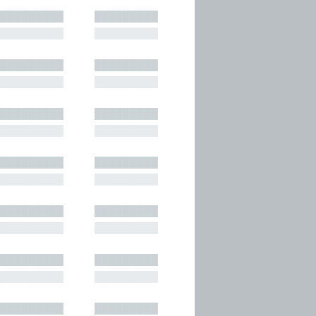
█████████
█████████
█████████
█████████
█████████
█████████
█████████
█████████
█████████
█████████
█████████
█████████
█████████
█████████
█████████
█████████
█████████
█████████
█████████
█████████
█████████
█████████
█████████
█████████
█████████
█████████