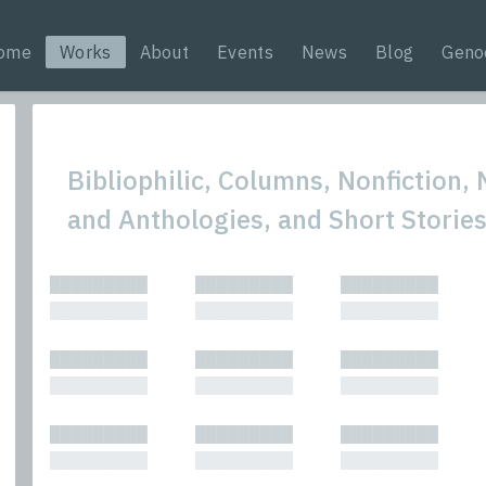
ome
Works
About
Events
News
Blog
Geno
Bibliophilic, Columns, Nonfiction, 
and Anthologies, and Short Storie
All
Nonfic
█████████
█████████
█████████
Bibliophilic
Novel
█████████
█████████
█████████
Columns
Other
Forewords
Perfo
█████████
█████████
█████████
Interviews
Period
█████████
█████████
█████████
Journalism
Plays
Kasimir
Short 
█████████
█████████
█████████
█████████
█████████
█████████