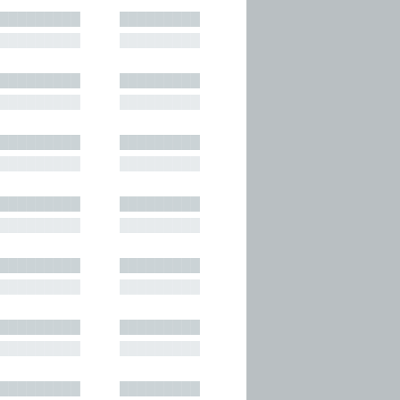
█████████
█████████
█████████
█████████
█████████
█████████
█████████
█████████
█████████
█████████
█████████
█████████
█████████
█████████
█████████
█████████
█████████
█████████
█████████
█████████
█████████
█████████
█████████
█████████
█████████
█████████