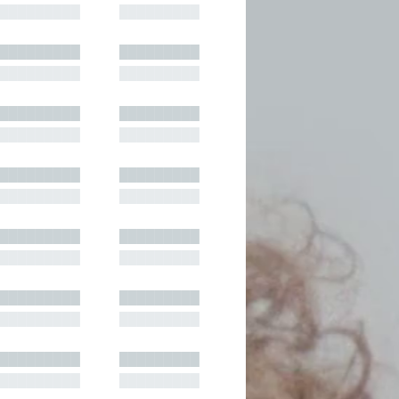
█████████
█████████
█████████
█████████
█████████
█████████
█████████
█████████
█████████
█████████
█████████
█████████
█████████
█████████
█████████
█████████
█████████
█████████
█████████
█████████
█████████
█████████
█████████
█████████
█████████
█████████