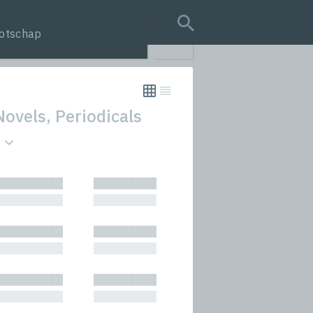
otschap
search query
Novels, Periodicals
s
tion
█████████
█████████
s
█████████
█████████
rmances
█████████
█████████
icals and Anthologies
█████████
█████████
Stories
█████████
█████████
█████████
█████████