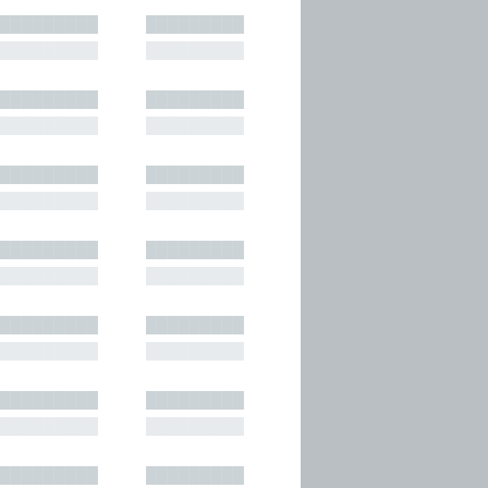
█████████
█████████
█████████
█████████
█████████
█████████
█████████
█████████
█████████
█████████
█████████
█████████
█████████
█████████
█████████
█████████
█████████
█████████
█████████
█████████
█████████
█████████
█████████
█████████
█████████
█████████