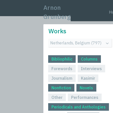
Arnon
H
Grunberg
Works
Bibliophilic
Columns
Forewords
Interviews
Journalism
Kasimir
Nonfiction
Novels
Other
Performances
Periodicals and Anthologies