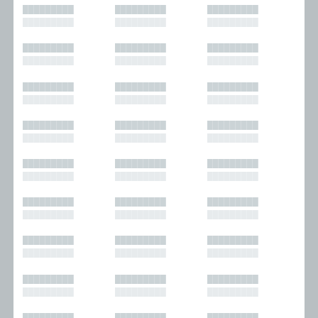
█████████
█████████
█████████
█████████
█████████
█████████
█████████
█████████
█████████
█████████
█████████
█████████
█████████
█████████
█████████
█████████
█████████
█████████
█████████
█████████
█████████
█████████
█████████
█████████
█████████
█████████
█████████
█████████
█████████
█████████
█████████
█████████
█████████
█████████
█████████
█████████
█████████
█████████
█████████
█████████
█████████
█████████
█████████
█████████
█████████
█████████
█████████
█████████
█████████
█████████
█████████