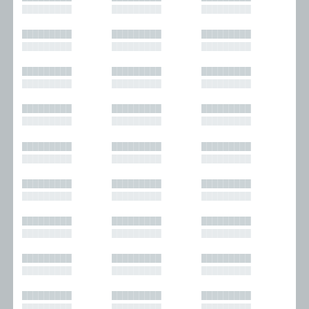
█████████
█████████
█████████
█████████
█████████
█████████
█████████
█████████
█████████
█████████
█████████
█████████
█████████
█████████
█████████
█████████
█████████
█████████
█████████
█████████
█████████
█████████
█████████
█████████
█████████
█████████
█████████
█████████
█████████
█████████
█████████
█████████
█████████
█████████
█████████
█████████
█████████
█████████
█████████
█████████
█████████
█████████
█████████
█████████
█████████
█████████
█████████
█████████
█████████
█████████
█████████