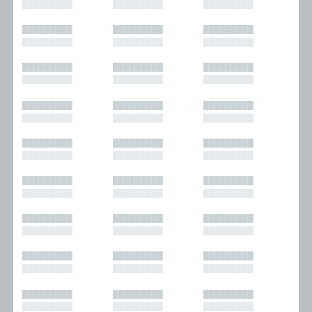
█████████
█████████
█████████
█████████
█████████
█████████
█████████
█████████
█████████
█████████
█████████
█████████
█████████
█████████
█████████
█████████
█████████
█████████
█████████
█████████
█████████
█████████
█████████
█████████
█████████
█████████
█████████
█████████
█████████
█████████
█████████
█████████
█████████
█████████
█████████
█████████
█████████
█████████
█████████
█████████
█████████
█████████
█████████
█████████
█████████
█████████
█████████
█████████
█████████
█████████
█████████