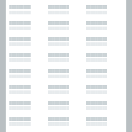
█████████
█████████
█████████
█████████
█████████
█████████
█████████
█████████
█████████
█████████
█████████
█████████
█████████
█████████
█████████
█████████
█████████
█████████
█████████
█████████
█████████
█████████
█████████
█████████
█████████
█████████
█████████
█████████
█████████
█████████
█████████
█████████
█████████
█████████
█████████
█████████
█████████
█████████
█████████
█████████
█████████
█████████
█████████
█████████
█████████
█████████
█████████
█████████