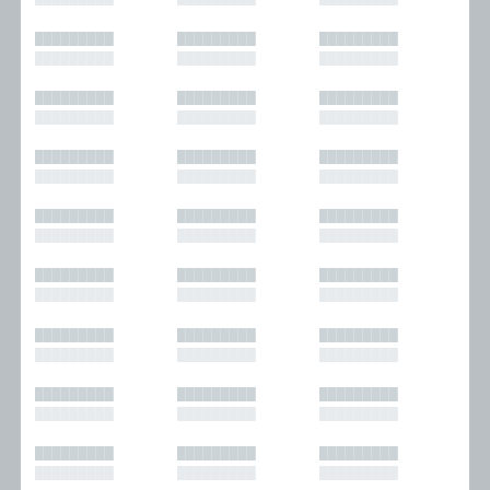
█████████
█████████
█████████
█████████
█████████
█████████
█████████
█████████
█████████
█████████
█████████
█████████
█████████
█████████
█████████
█████████
█████████
█████████
█████████
█████████
█████████
█████████
█████████
█████████
█████████
█████████
█████████
█████████
█████████
█████████
█████████
█████████
█████████
█████████
█████████
█████████
█████████
█████████
█████████
█████████
█████████
█████████
█████████
█████████
█████████
█████████
█████████
█████████