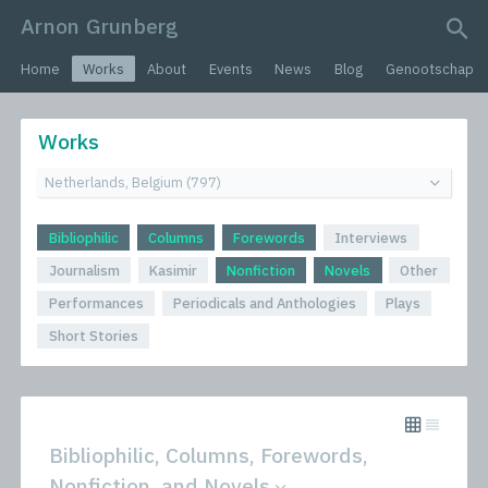
Arnon Grunberg
search query
Home
Works
About
Events
News
Blog
Genootschap
Works
Bibliophilic
Columns
Forewords
Interviews
Journalism
Kasimir
Nonfiction
Novels
Other
Performances
Periodicals and Anthologies
Plays
Short Stories
Bibliophilic, Columns, Forewords,
Nonfiction, and Novels