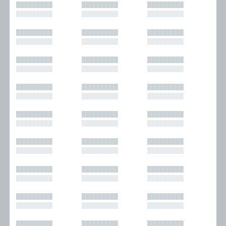
█████████
█████████
█████████
█████████
█████████
█████████
█████████
█████████
█████████
█████████
█████████
█████████
█████████
█████████
█████████
█████████
█████████
█████████
█████████
█████████
█████████
█████████
█████████
█████████
█████████
█████████
█████████
█████████
█████████
█████████
█████████
█████████
█████████
█████████
█████████
█████████
█████████
█████████
█████████
█████████
█████████
█████████
█████████
█████████
█████████
█████████
█████████
█████████
█████████
█████████
█████████