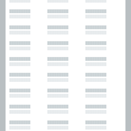
█████████
█████████
█████████
█████████
█████████
█████████
█████████
█████████
█████████
█████████
█████████
█████████
█████████
█████████
█████████
█████████
█████████
█████████
█████████
█████████
█████████
█████████
█████████
█████████
█████████
█████████
█████████
█████████
█████████
█████████
█████████
█████████
█████████
█████████
█████████
█████████
█████████
█████████
█████████
█████████
█████████
█████████
█████████
█████████
█████████
█████████
█████████
█████████
█████████
█████████
█████████