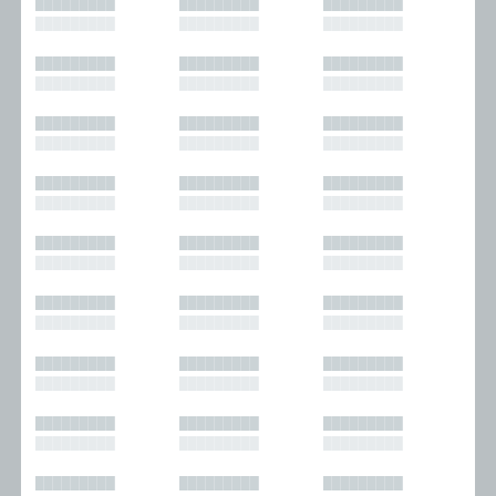
█████████
█████████
█████████
█████████
█████████
█████████
█████████
█████████
█████████
█████████
█████████
█████████
█████████
█████████
█████████
█████████
█████████
█████████
█████████
█████████
█████████
█████████
█████████
█████████
█████████
█████████
█████████
█████████
█████████
█████████
█████████
█████████
█████████
█████████
█████████
█████████
█████████
█████████
█████████
█████████
█████████
█████████
█████████
█████████
█████████
█████████
█████████
█████████
█████████
█████████
█████████