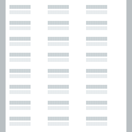
█████████
█████████
█████████
█████████
█████████
█████████
█████████
█████████
█████████
█████████
█████████
█████████
█████████
█████████
█████████
█████████
█████████
█████████
█████████
█████████
█████████
█████████
█████████
█████████
█████████
█████████
█████████
█████████
█████████
█████████
█████████
█████████
█████████
█████████
█████████
█████████
█████████
█████████
█████████
█████████
█████████
█████████
█████████
█████████
█████████
█████████
█████████
█████████