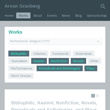
Arnon Grunberg
search query
Home
Works
About
Events
News
Blog
Genootschap
Works
Bibliophilic
Columns
Forewords
Interviews
Journalism
Kasimir
Nonfiction
Novels
Other
Performances
Periodicals and Anthologies
Plays
Short Stories
Bibliophilic, Kasimir, Nonfiction, Novels,
Periodicals and Anthologies, and Plays