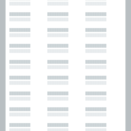
█████████
█████████
█████████
█████████
█████████
█████████
█████████
█████████
█████████
█████████
█████████
█████████
█████████
█████████
█████████
█████████
█████████
█████████
█████████
█████████
█████████
█████████
█████████
█████████
█████████
█████████
█████████
█████████
█████████
█████████
█████████
█████████
█████████
█████████
█████████
█████████
█████████
█████████
█████████
█████████
█████████
█████████
█████████
█████████
█████████
█████████
█████████
█████████
█████████
█████████
█████████