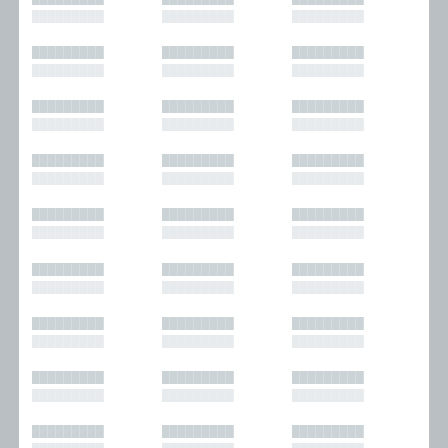
█████████
█████████
█████████
█████████
█████████
█████████
█████████
█████████
█████████
█████████
█████████
█████████
█████████
█████████
█████████
█████████
█████████
█████████
█████████
█████████
█████████
█████████
█████████
█████████
█████████
█████████
█████████
█████████
█████████
█████████
█████████
█████████
█████████
█████████
█████████
█████████
█████████
█████████
█████████
█████████
█████████
█████████
█████████
█████████
█████████
█████████
█████████
█████████