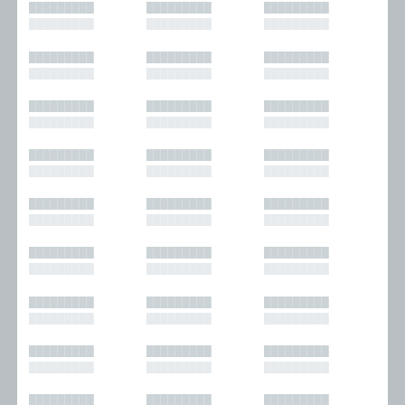
█████████
█████████
█████████
█████████
█████████
█████████
█████████
█████████
█████████
█████████
█████████
█████████
█████████
█████████
█████████
█████████
█████████
█████████
█████████
█████████
█████████
█████████
█████████
█████████
█████████
█████████
█████████
█████████
█████████
█████████
█████████
█████████
█████████
█████████
█████████
█████████
█████████
█████████
█████████
█████████
█████████
█████████
█████████
█████████
█████████
█████████
█████████
█████████
█████████
█████████
█████████