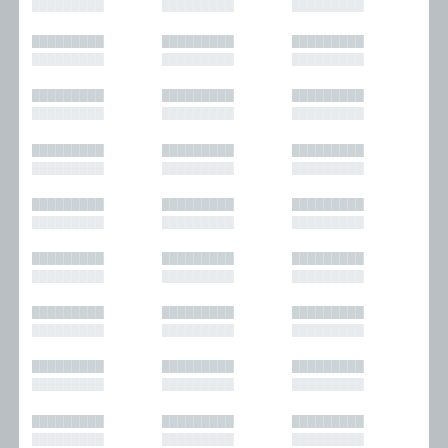
█████████
█████████
█████████
█████████
█████████
█████████
█████████
█████████
█████████
█████████
█████████
█████████
█████████
█████████
█████████
█████████
█████████
█████████
█████████
█████████
█████████
█████████
█████████
█████████
█████████
█████████
█████████
█████████
█████████
█████████
█████████
█████████
█████████
█████████
█████████
█████████
█████████
█████████
█████████
█████████
█████████
█████████
█████████
█████████
█████████
█████████
█████████
█████████
█████████
█████████
█████████