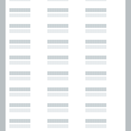
█████████
█████████
█████████
█████████
█████████
█████████
█████████
█████████
█████████
█████████
█████████
█████████
█████████
█████████
█████████
█████████
█████████
█████████
█████████
█████████
█████████
█████████
█████████
█████████
█████████
█████████
█████████
█████████
█████████
█████████
█████████
█████████
█████████
█████████
█████████
█████████
█████████
█████████
█████████
█████████
█████████
█████████
█████████
█████████
█████████
█████████
█████████
█████████