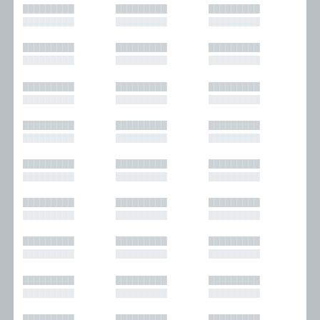
█████████
█████████
█████████
█████████
█████████
█████████
█████████
█████████
█████████
█████████
█████████
█████████
█████████
█████████
█████████
█████████
█████████
█████████
█████████
█████████
█████████
█████████
█████████
█████████
█████████
█████████
█████████
█████████
█████████
█████████
█████████
█████████
█████████
█████████
█████████
█████████
█████████
█████████
█████████
█████████
█████████
█████████
█████████
█████████
█████████
█████████
█████████
█████████
█████████
█████████
█████████