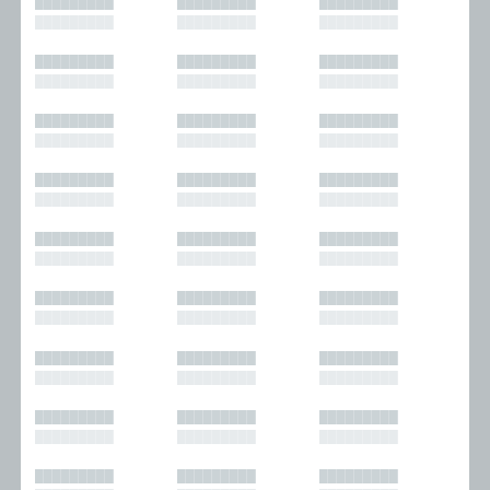
█████████
█████████
█████████
█████████
█████████
█████████
█████████
█████████
█████████
█████████
█████████
█████████
█████████
█████████
█████████
█████████
█████████
█████████
█████████
█████████
█████████
█████████
█████████
█████████
█████████
█████████
█████████
█████████
█████████
█████████
█████████
█████████
█████████
█████████
█████████
█████████
█████████
█████████
█████████
█████████
█████████
█████████
█████████
█████████
█████████
█████████
█████████
█████████
█████████
█████████
█████████