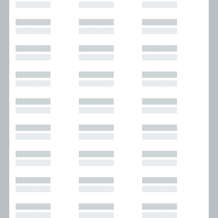
█████████
█████████
█████████
█████████
█████████
█████████
█████████
█████████
█████████
█████████
█████████
█████████
█████████
█████████
█████████
█████████
█████████
█████████
█████████
█████████
█████████
█████████
█████████
█████████
█████████
█████████
█████████
█████████
█████████
█████████
█████████
█████████
█████████
█████████
█████████
█████████
█████████
█████████
█████████
█████████
█████████
█████████
█████████
█████████
█████████
█████████
█████████
█████████
█████████
█████████
█████████