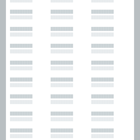
█████████
█████████
█████████
█████████
█████████
█████████
█████████
█████████
█████████
█████████
█████████
█████████
█████████
█████████
█████████
█████████
█████████
█████████
█████████
█████████
█████████
█████████
█████████
█████████
█████████
█████████
█████████
█████████
█████████
█████████
█████████
█████████
█████████
█████████
█████████
█████████
█████████
█████████
█████████
█████████
█████████
█████████
█████████
█████████
█████████
█████████
█████████
█████████
█████████
█████████
█████████