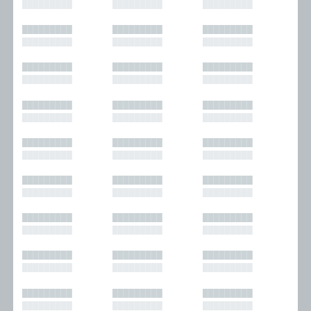
█████████
█████████
█████████
█████████
█████████
█████████
█████████
█████████
█████████
█████████
█████████
█████████
█████████
█████████
█████████
█████████
█████████
█████████
█████████
█████████
█████████
█████████
█████████
█████████
█████████
█████████
█████████
█████████
█████████
█████████
█████████
█████████
█████████
█████████
█████████
█████████
█████████
█████████
█████████
█████████
█████████
█████████
█████████
█████████
█████████
█████████
█████████
█████████
█████████
█████████
█████████