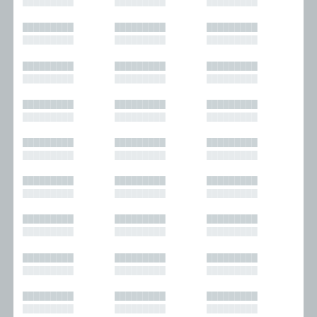
█████████
█████████
█████████
█████████
█████████
█████████
█████████
█████████
█████████
█████████
█████████
█████████
█████████
█████████
█████████
█████████
█████████
█████████
█████████
█████████
█████████
█████████
█████████
█████████
█████████
█████████
█████████
█████████
█████████
█████████
█████████
█████████
█████████
█████████
█████████
█████████
█████████
█████████
█████████
█████████
█████████
█████████
█████████
█████████
█████████
█████████
█████████
█████████
█████████
█████████
█████████