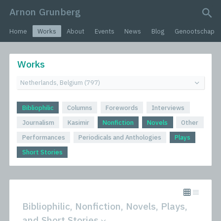
Arnon Grunberg
search query
Home
Works
About
Events
News
Blog
Genootschap
Works
Bibliophilic
Columns
Forewords
Interviews
Journalism
Kasimir
Nonfiction
Novels
Other
Performances
Periodicals and Anthologies
Plays
Short Stories
Bibliophilic, Nonfiction, Novels, Plays,
and Short Stories