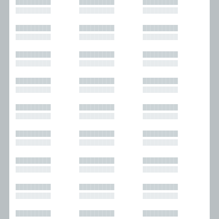
█████████
█████████
█████████
█████████
█████████
█████████
█████████
█████████
█████████
█████████
█████████
█████████
█████████
█████████
█████████
█████████
█████████
█████████
█████████
█████████
█████████
█████████
█████████
█████████
█████████
█████████
█████████
█████████
█████████
█████████
█████████
█████████
█████████
█████████
█████████
█████████
█████████
█████████
█████████
█████████
█████████
█████████
█████████
█████████
█████████
█████████
█████████
█████████
█████████
█████████
█████████