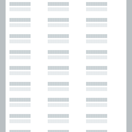
█████████
█████████
█████████
█████████
█████████
█████████
█████████
█████████
█████████
█████████
█████████
█████████
█████████
█████████
█████████
█████████
█████████
█████████
█████████
█████████
█████████
█████████
█████████
█████████
█████████
█████████
█████████
█████████
█████████
█████████
█████████
█████████
█████████
█████████
█████████
█████████
█████████
█████████
█████████
█████████
█████████
█████████
█████████
█████████
█████████
█████████
█████████
█████████
█████████
█████████
█████████