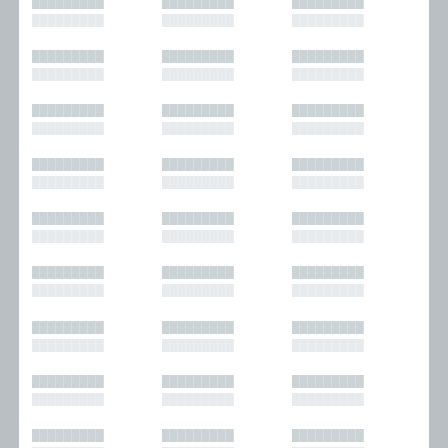
█████████
█████████
█████████
█████████
█████████
█████████
█████████
█████████
█████████
█████████
█████████
█████████
█████████
█████████
█████████
█████████
█████████
█████████
█████████
█████████
█████████
█████████
█████████
█████████
█████████
█████████
█████████
█████████
█████████
█████████
█████████
█████████
█████████
█████████
█████████
█████████
█████████
█████████
█████████
█████████
█████████
█████████
█████████
█████████
█████████
█████████
█████████
█████████
█████████
█████████
█████████