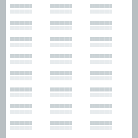
█████████
█████████
█████████
█████████
█████████
█████████
█████████
█████████
█████████
█████████
█████████
█████████
█████████
█████████
█████████
█████████
█████████
█████████
█████████
█████████
█████████
█████████
█████████
█████████
█████████
█████████
█████████
█████████
█████████
█████████
█████████
█████████
█████████
█████████
█████████
█████████
█████████
█████████
█████████
█████████
█████████
█████████
█████████
█████████
█████████
█████████
█████████
█████████