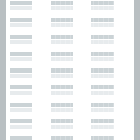
█████████
█████████
█████████
█████████
█████████
█████████
█████████
█████████
█████████
█████████
█████████
█████████
█████████
█████████
█████████
█████████
█████████
█████████
█████████
█████████
█████████
█████████
█████████
█████████
█████████
█████████
█████████
█████████
█████████
█████████
█████████
█████████
█████████
█████████
█████████
█████████
█████████
█████████
█████████
█████████
█████████
█████████
█████████
█████████
█████████
█████████
█████████
█████████
█████████
█████████
█████████