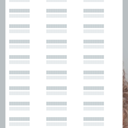
█████████
█████████
█████████
█████████
█████████
█████████
█████████
█████████
█████████
█████████
█████████
█████████
█████████
█████████
█████████
█████████
█████████
█████████
█████████
█████████
█████████
█████████
█████████
█████████
█████████
█████████
█████████
█████████
█████████
█████████
█████████
█████████
█████████
█████████
█████████
█████████
█████████
█████████
█████████
█████████
█████████
█████████
█████████
█████████
█████████
█████████
█████████
█████████
█████████
█████████
█████████