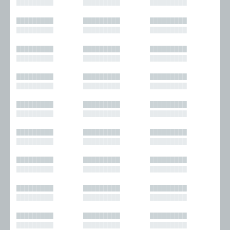
█████████
█████████
█████████
█████████
█████████
█████████
█████████
█████████
█████████
█████████
█████████
█████████
█████████
█████████
█████████
█████████
█████████
█████████
█████████
█████████
█████████
█████████
█████████
█████████
█████████
█████████
█████████
█████████
█████████
█████████
█████████
█████████
█████████
█████████
█████████
█████████
█████████
█████████
█████████
█████████
█████████
█████████
█████████
█████████
█████████
█████████
█████████
█████████
█████████
█████████
█████████