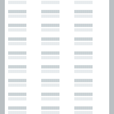
█████████
█████████
█████████
█████████
█████████
█████████
█████████
█████████
█████████
█████████
█████████
█████████
█████████
█████████
█████████
█████████
█████████
█████████
█████████
█████████
█████████
█████████
█████████
█████████
█████████
█████████
█████████
█████████
█████████
█████████
█████████
█████████
█████████
█████████
█████████
█████████
█████████
█████████
█████████
█████████
█████████
█████████
█████████
█████████
█████████
█████████
█████████
█████████
█████████
█████████
█████████