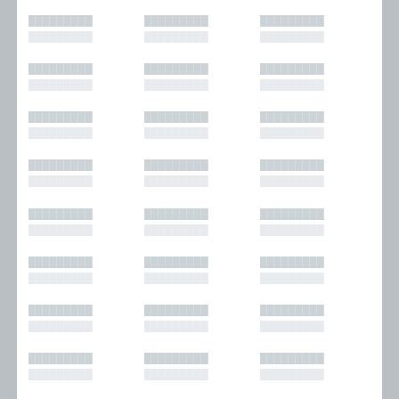
█████████
█████████
█████████
█████████
█████████
█████████
█████████
█████████
█████████
█████████
█████████
█████████
█████████
█████████
█████████
█████████
█████████
█████████
█████████
█████████
█████████
█████████
█████████
█████████
█████████
█████████
█████████
█████████
█████████
█████████
█████████
█████████
█████████
█████████
█████████
█████████
█████████
█████████
█████████
█████████
█████████
█████████
█████████
█████████
█████████
█████████
█████████
█████████