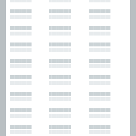
█████████
█████████
█████████
█████████
█████████
█████████
█████████
█████████
█████████
█████████
█████████
█████████
█████████
█████████
█████████
█████████
█████████
█████████
█████████
█████████
█████████
█████████
█████████
█████████
█████████
█████████
█████████
█████████
█████████
█████████
█████████
█████████
█████████
█████████
█████████
█████████
█████████
█████████
█████████
█████████
█████████
█████████
█████████
█████████
█████████
█████████
█████████
█████████
█████████
█████████
█████████