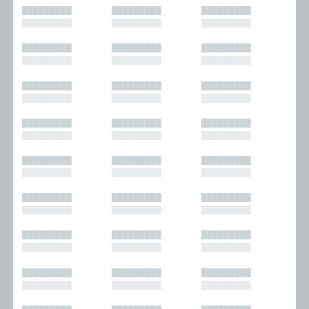
█████████
█████████
█████████
█████████
█████████
█████████
█████████
█████████
█████████
█████████
█████████
█████████
█████████
█████████
█████████
█████████
█████████
█████████
█████████
█████████
█████████
█████████
█████████
█████████
█████████
█████████
█████████
█████████
█████████
█████████
█████████
█████████
█████████
█████████
█████████
█████████
█████████
█████████
█████████
█████████
█████████
█████████
█████████
█████████
█████████
█████████
█████████
█████████