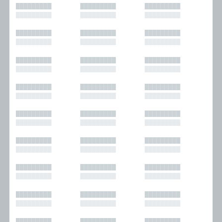
█████████
█████████
█████████
█████████
█████████
█████████
█████████
█████████
█████████
█████████
█████████
█████████
█████████
█████████
█████████
█████████
█████████
█████████
█████████
█████████
█████████
█████████
█████████
█████████
█████████
█████████
█████████
█████████
█████████
█████████
█████████
█████████
█████████
█████████
█████████
█████████
█████████
█████████
█████████
█████████
█████████
█████████
█████████
█████████
█████████
█████████
█████████
█████████
█████████
█████████
█████████