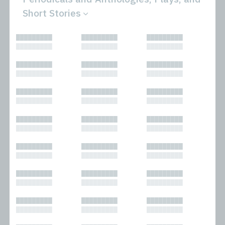
Short Stories
All
Novels
█████████
█████████
█████████
Bibliophilic
Other
█████████
█████████
█████████
Columns
Performances
Forewords
Periodicals and
█████████
█████████
█████████
Interviews
Anthologies
█████████
█████████
█████████
Journalism
Plays
Kasimir
Short Stories
█████████
█████████
█████████
Nonfiction
█████████
█████████
█████████
█████████
█████████
█████████
█████████
█████████
█████████
█████████
█████████
█████████
█████████
█████████
█████████
█████████
█████████
█████████
█████████
█████████
█████████
█████████
█████████
█████████
█████████
█████████
█████████