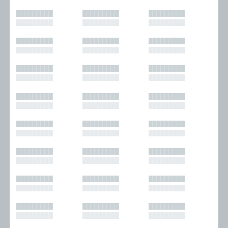
█████████
█████████
█████████
█████████
█████████
█████████
█████████
█████████
█████████
█████████
█████████
█████████
█████████
█████████
█████████
█████████
█████████
█████████
█████████
█████████
█████████
█████████
█████████
█████████
█████████
█████████
█████████
█████████
█████████
█████████
█████████
█████████
█████████
█████████
█████████
█████████
█████████
█████████
█████████
█████████
█████████
█████████
█████████
█████████
█████████
█████████
█████████
█████████