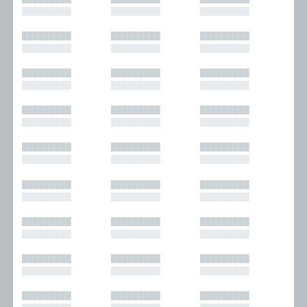
█████████
█████████
█████████
█████████
█████████
█████████
█████████
█████████
█████████
█████████
█████████
█████████
█████████
█████████
█████████
█████████
█████████
█████████
█████████
█████████
█████████
█████████
█████████
█████████
█████████
█████████
█████████
█████████
█████████
█████████
█████████
█████████
█████████
█████████
█████████
█████████
█████████
█████████
█████████
█████████
█████████
█████████
█████████
█████████
█████████
█████████
█████████
█████████