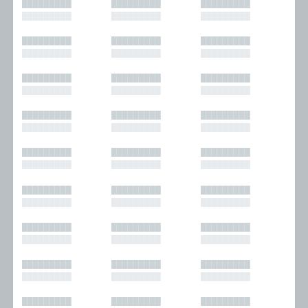
█████████
█████████
█████████
█████████
█████████
█████████
█████████
█████████
█████████
█████████
█████████
█████████
█████████
█████████
█████████
█████████
█████████
█████████
█████████
█████████
█████████
█████████
█████████
█████████
█████████
█████████
█████████
█████████
█████████
█████████
█████████
█████████
█████████
█████████
█████████
█████████
█████████
█████████
█████████
█████████
█████████
█████████
█████████
█████████
█████████
█████████
█████████
█████████
█████████
█████████
█████████