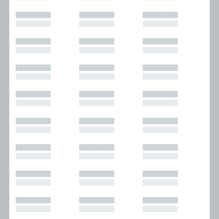
█████████
█████████
█████████
█████████
█████████
█████████
█████████
█████████
█████████
█████████
█████████
█████████
█████████
█████████
█████████
█████████
█████████
█████████
█████████
█████████
█████████
█████████
█████████
█████████
█████████
█████████
█████████
█████████
█████████
█████████
█████████
█████████
█████████
█████████
█████████
█████████
█████████
█████████
█████████
█████████
█████████
█████████
█████████
█████████
█████████
█████████
█████████
█████████