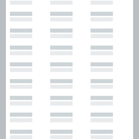
█████████
█████████
█████████
█████████
█████████
█████████
█████████
█████████
█████████
█████████
█████████
█████████
█████████
█████████
█████████
█████████
█████████
█████████
█████████
█████████
█████████
█████████
█████████
█████████
█████████
█████████
█████████
█████████
█████████
█████████
█████████
█████████
█████████
█████████
█████████
█████████
█████████
█████████
█████████
█████████
█████████
█████████
█████████
█████████
█████████
█████████
█████████
█████████
█████████
█████████
█████████