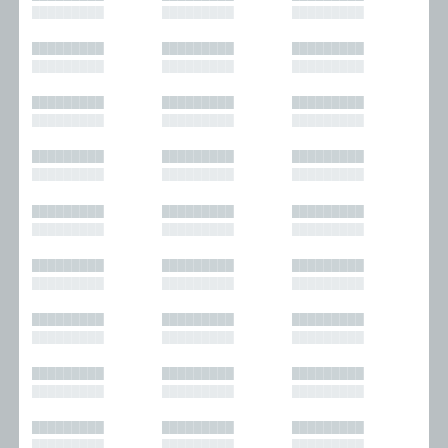
█████████
█████████
█████████
█████████
█████████
█████████
█████████
█████████
█████████
█████████
█████████
█████████
█████████
█████████
█████████
█████████
█████████
█████████
█████████
█████████
█████████
█████████
█████████
█████████
█████████
█████████
█████████
█████████
█████████
█████████
█████████
█████████
█████████
█████████
█████████
█████████
█████████
█████████
█████████
█████████
█████████
█████████
█████████
█████████
█████████
█████████
█████████
█████████
█████████
█████████
█████████