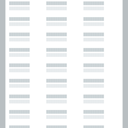
█████████
█████████
█████████
█████████
█████████
█████████
█████████
█████████
█████████
█████████
█████████
█████████
█████████
█████████
█████████
█████████
█████████
█████████
█████████
█████████
█████████
█████████
█████████
█████████
█████████
█████████
█████████
█████████
█████████
█████████
█████████
█████████
█████████
█████████
█████████
█████████
█████████
█████████
█████████
█████████
█████████
█████████
█████████
█████████
█████████
█████████
█████████
█████████
█████████
█████████
█████████