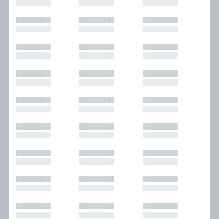
█████████
█████████
█████████
█████████
█████████
█████████
█████████
█████████
█████████
█████████
█████████
█████████
█████████
█████████
█████████
█████████
█████████
█████████
█████████
█████████
█████████
█████████
█████████
█████████
█████████
█████████
█████████
█████████
█████████
█████████
█████████
█████████
█████████
█████████
█████████
█████████
█████████
█████████
█████████
█████████
█████████
█████████
█████████
█████████
█████████
█████████
█████████
█████████
█████████
█████████
█████████