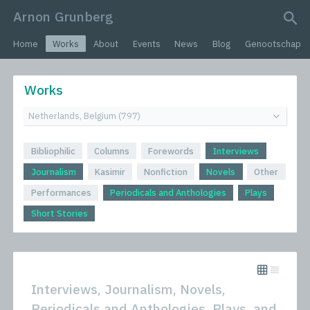
Arnon Grunberg
search query
Home
Works
About
Events
News
Blog
Genootschap
Works
Bibliophilic
Columns
Forewords
Interviews
Journalism
Kasimir
Nonfiction
Novels
Other
Performances
Periodicals and Anthologies
Plays
Short Stories
Interviews, Journalism, Novels,
Periodicals and Anthologies, Plays, and