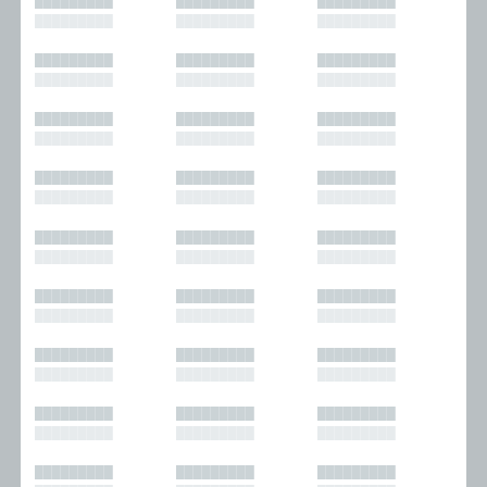
█████████
█████████
█████████
█████████
█████████
█████████
█████████
█████████
█████████
█████████
█████████
█████████
█████████
█████████
█████████
█████████
█████████
█████████
█████████
█████████
█████████
█████████
█████████
█████████
█████████
█████████
█████████
█████████
█████████
█████████
█████████
█████████
█████████
█████████
█████████
█████████
█████████
█████████
█████████
█████████
█████████
█████████
█████████
█████████
█████████
█████████
█████████
█████████
█████████
█████████
█████████