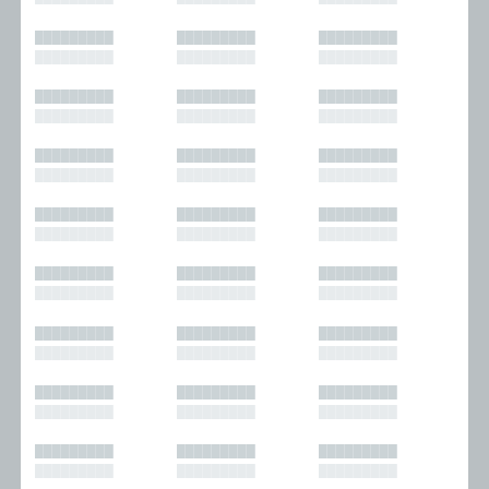
█████████
█████████
█████████
█████████
█████████
█████████
█████████
█████████
█████████
█████████
█████████
█████████
█████████
█████████
█████████
█████████
█████████
█████████
█████████
█████████
█████████
█████████
█████████
█████████
█████████
█████████
█████████
█████████
█████████
█████████
█████████
█████████
█████████
█████████
█████████
█████████
█████████
█████████
█████████
█████████
█████████
█████████
█████████
█████████
█████████
█████████
█████████
█████████