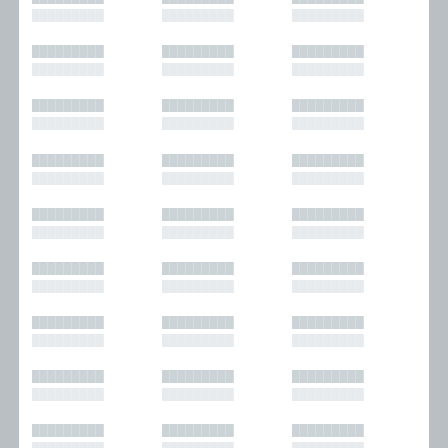
█████████
█████████
█████████
█████████
█████████
█████████
█████████
█████████
█████████
█████████
█████████
█████████
█████████
█████████
█████████
█████████
█████████
█████████
█████████
█████████
█████████
█████████
█████████
█████████
█████████
█████████
█████████
█████████
█████████
█████████
█████████
█████████
█████████
█████████
█████████
█████████
█████████
█████████
█████████
█████████
█████████
█████████
█████████
█████████
█████████
█████████
█████████
█████████