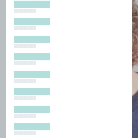
█████████
█████████
█████████
█████████
█████████
█████████
█████████
█████████
█████████
█████████
█████████
█████████
█████████
█████████
█████████
█████████