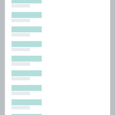
█████████
█████████
█████████
█████████
█████████
█████████
█████████
█████████
█████████
█████████
█████████
█████████
█████████
█████████
█████████