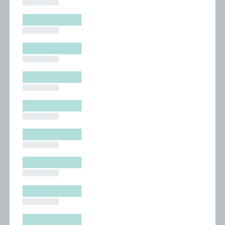
█████████
█████████
█████████
█████████
█████████
█████████
█████████
█████████
█████████
█████████
█████████
█████████
█████████
█████████
█████████
█████████