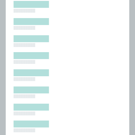
█████████
█████████
█████████
█████████
█████████
█████████
█████████
█████████
█████████
█████████
█████████
█████████
█████████
█████████
█████████
█████████