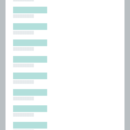
█████████
█████████
█████████
█████████
█████████
█████████
█████████
█████████
█████████
█████████
█████████
█████████
█████████
█████████
█████████