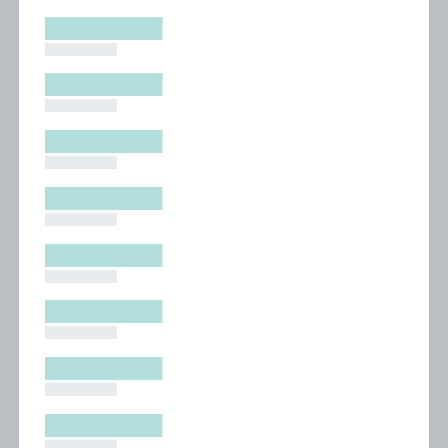
█████████
█████████
█████████
█████████
█████████
█████████
█████████
█████████
█████████
█████████
█████████
█████████
█████████
█████████
█████████
█████████