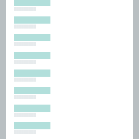
█████████
█████████
█████████
█████████
█████████
█████████
█████████
█████████
█████████
█████████
█████████
█████████
█████████
█████████
█████████
█████████