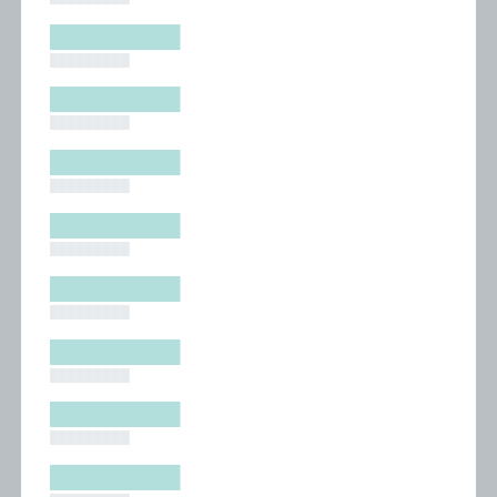
█████████
█████████
█████████
█████████
█████████
█████████
█████████
█████████
█████████
█████████
█████████
█████████
█████████
█████████
█████████