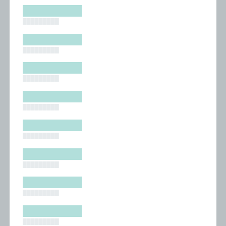
█████████
█████████
█████████
█████████
█████████
█████████
█████████
█████████
█████████
█████████
█████████
█████████
█████████
█████████
█████████
█████████