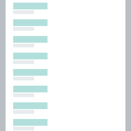
█████████
█████████
█████████
█████████
█████████
█████████
█████████
█████████
█████████
█████████
█████████
█████████
█████████
█████████
█████████
█████████