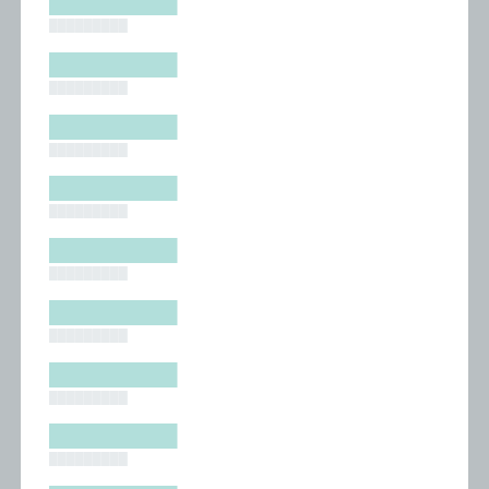
█████████
█████████
█████████
█████████
█████████
█████████
█████████
█████████
█████████
█████████
█████████
█████████
█████████
█████████
█████████
█████████