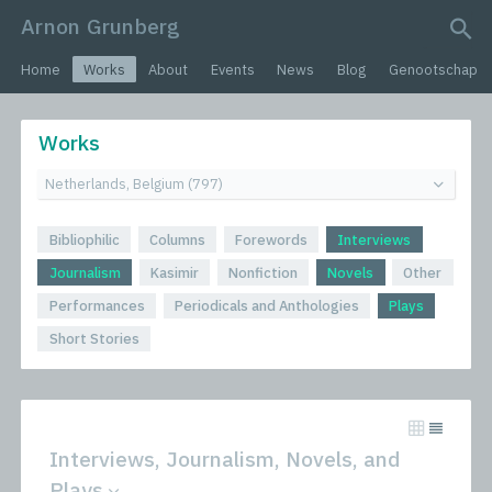
Arnon Grunberg
search query
Home
Works
About
Events
News
Blog
Genootschap
Works
Bibliophilic
Columns
Forewords
Interviews
Journalism
Kasimir
Nonfiction
Novels
Other
Performances
Periodicals and Anthologies
Plays
Short Stories
Interviews, Journalism, Novels, and
Plays