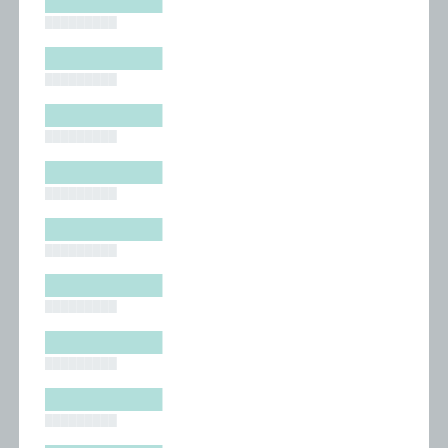
█████████
█████████
█████████
█████████
█████████
█████████
█████████
█████████
█████████
█████████
█████████
█████████
█████████
█████████
█████████