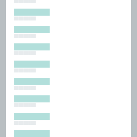
█████████
█████████
█████████
█████████
█████████
█████████
█████████
█████████
█████████
█████████
█████████
█████████
█████████
█████████
█████████
█████████