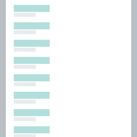
█████████
█████████
█████████
█████████
█████████
█████████
█████████
█████████
█████████
█████████
█████████
█████████
█████████
█████████
█████████
█████████