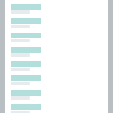
█████████
█████████
█████████
█████████
█████████
█████████
█████████
█████████
█████████
█████████
█████████
█████████
█████████
█████████
█████████
█████████