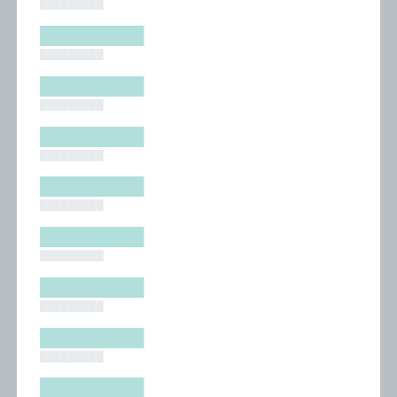
█████████
█████████
█████████
█████████
█████████
█████████
█████████
█████████
█████████
█████████
█████████
█████████
█████████
█████████
█████████
█████████