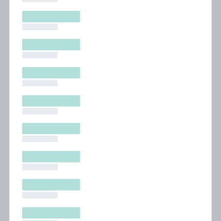
█████████
█████████
█████████
█████████
█████████
█████████
█████████
█████████
█████████
█████████
█████████
█████████
█████████
█████████
█████████