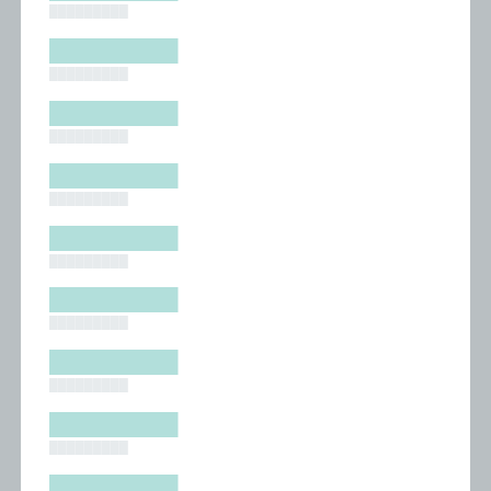
█████████
█████████
█████████
█████████
█████████
█████████
█████████
█████████
█████████
█████████
█████████
█████████
█████████
█████████
█████████
█████████