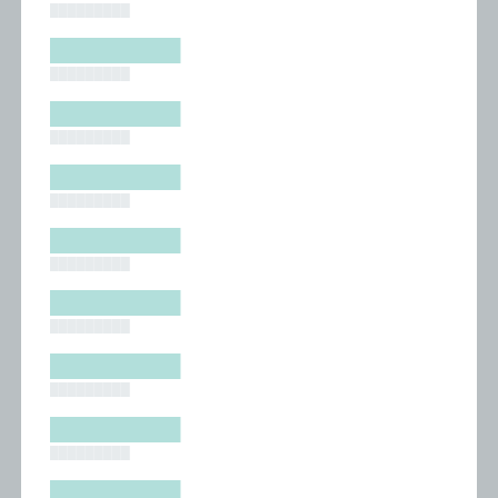
█████████
█████████
█████████
█████████
█████████
█████████
█████████
█████████
█████████
█████████
█████████
█████████
█████████
█████████
█████████
█████████