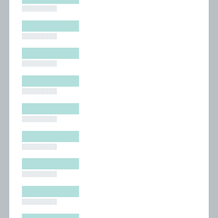
█████████
█████████
█████████
█████████
█████████
█████████
█████████
█████████
█████████
█████████
█████████
█████████
█████████
█████████
█████████