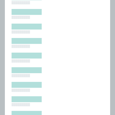
█████████
█████████
█████████
█████████
█████████
█████████
█████████
█████████
█████████
█████████
█████████
█████████
█████████
█████████
█████████
█████████