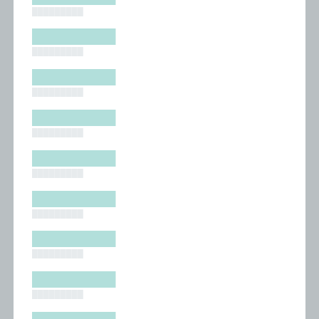
█████████
█████████
█████████
█████████
█████████
█████████
█████████
█████████
█████████
█████████
█████████
█████████
█████████
█████████
█████████
█████████