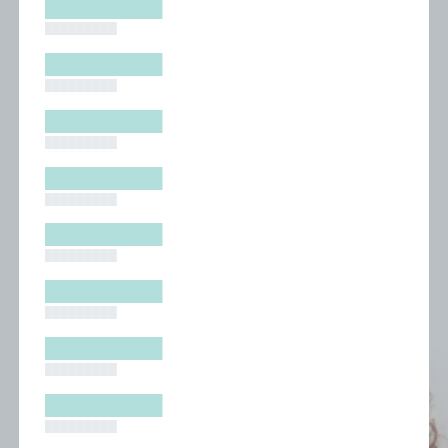
█████████
█████████
█████████
█████████
█████████
█████████
█████████
█████████
█████████
█████████
█████████
█████████
█████████
█████████
█████████
█████████