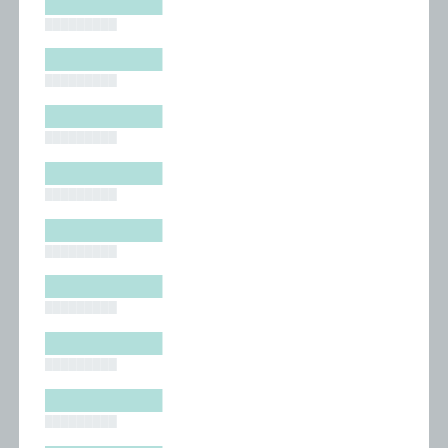
█████████
█████████
█████████
█████████
█████████
█████████
█████████
█████████
█████████
█████████
█████████
█████████
█████████
█████████
█████████
█████████