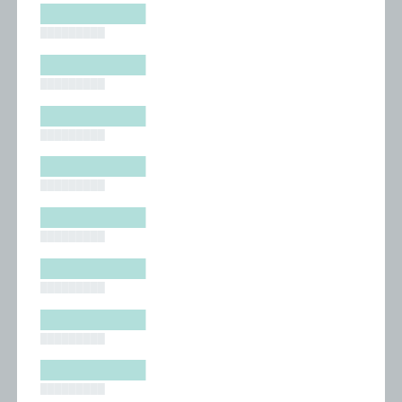
█████████
█████████
█████████
█████████
█████████
█████████
█████████
█████████
█████████
█████████
█████████
█████████
█████████
█████████
█████████
█████████