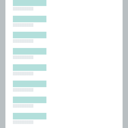
█████████
█████████
█████████
█████████
█████████
█████████
█████████
█████████
█████████
█████████
█████████
█████████
█████████
█████████
█████████
█████████