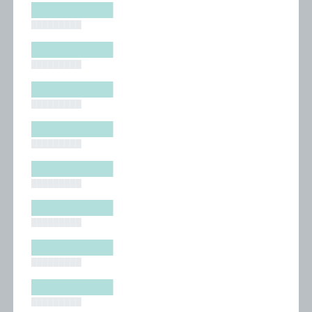
█████████
█████████
█████████
█████████
█████████
█████████
█████████
█████████
█████████
█████████
█████████
█████████
█████████
█████████
█████████
█████████