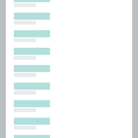
█████████
█████████
█████████
█████████
█████████
█████████
█████████
█████████
█████████
█████████
█████████
█████████
█████████
█████████
█████████
█████████