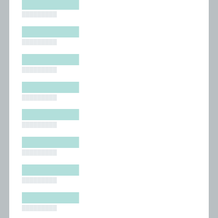
█████████
█████████
█████████
█████████
█████████
█████████
█████████
█████████
█████████
█████████
█████████
█████████
█████████
█████████
█████████
█████████