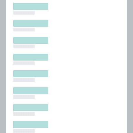
█████████
█████████
█████████
█████████
█████████
█████████
█████████
█████████
█████████
█████████
█████████
█████████
█████████
█████████
█████████
█████████