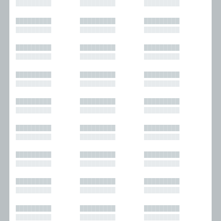
█████████
█████████
█████████
█████████
█████████
█████████
█████████
█████████
█████████
█████████
█████████
█████████
█████████
█████████
█████████
█████████
█████████
█████████
█████████
█████████
█████████
█████████
█████████
█████████
█████████
█████████
█████████
█████████
█████████
█████████
█████████
█████████
█████████
█████████
█████████
█████████
█████████
█████████
█████████
█████████
█████████
█████████
█████████
█████████
█████████
█████████
█████████
█████████
█████████
█████████
█████████