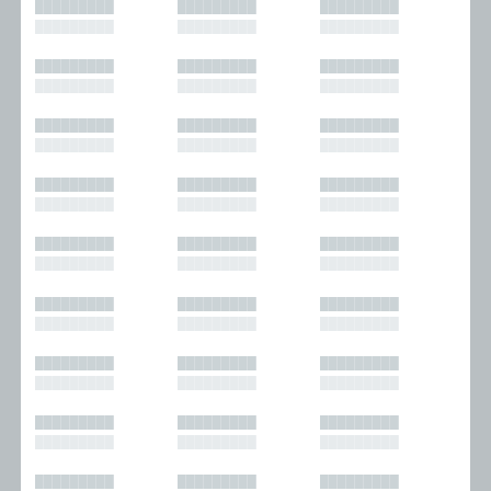
█████████
█████████
█████████
█████████
█████████
█████████
█████████
█████████
█████████
█████████
█████████
█████████
█████████
█████████
█████████
█████████
█████████
█████████
█████████
█████████
█████████
█████████
█████████
█████████
█████████
█████████
█████████
█████████
█████████
█████████
█████████
█████████
█████████
█████████
█████████
█████████
█████████
█████████
█████████
█████████
█████████
█████████
█████████
█████████
█████████
█████████
█████████
█████████
█████████
█████████
█████████