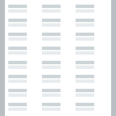
█████████
█████████
█████████
█████████
█████████
█████████
█████████
█████████
█████████
█████████
█████████
█████████
█████████
█████████
█████████
█████████
█████████
█████████
█████████
█████████
█████████
█████████
█████████
█████████
█████████
█████████
█████████
█████████
█████████
█████████
█████████
█████████
█████████
█████████
█████████
█████████
█████████
█████████
█████████
█████████
█████████
█████████
█████████
█████████
█████████
█████████
█████████
█████████