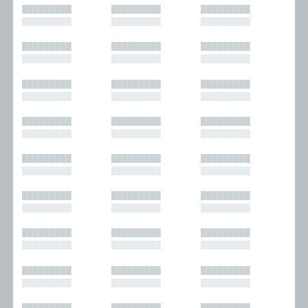
█████████
█████████
█████████
█████████
█████████
█████████
█████████
█████████
█████████
█████████
█████████
█████████
█████████
█████████
█████████
█████████
█████████
█████████
█████████
█████████
█████████
█████████
█████████
█████████
█████████
█████████
█████████
█████████
█████████
█████████
█████████
█████████
█████████
█████████
█████████
█████████
█████████
█████████
█████████
█████████
█████████
█████████
█████████
█████████
█████████
█████████
█████████
█████████
█████████
█████████
█████████