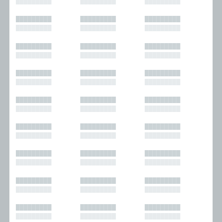
█████████
█████████
█████████
█████████
█████████
█████████
█████████
█████████
█████████
█████████
█████████
█████████
█████████
█████████
█████████
█████████
█████████
█████████
█████████
█████████
█████████
█████████
█████████
█████████
█████████
█████████
█████████
█████████
█████████
█████████
█████████
█████████
█████████
█████████
█████████
█████████
█████████
█████████
█████████
█████████
█████████
█████████
█████████
█████████
█████████
█████████
█████████
█████████
█████████
█████████
█████████