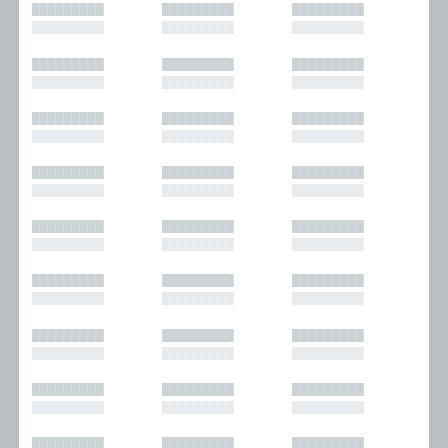
█████████
█████████
█████████
█████████
█████████
█████████
█████████
█████████
█████████
█████████
█████████
█████████
█████████
█████████
█████████
█████████
█████████
█████████
█████████
█████████
█████████
█████████
█████████
█████████
█████████
█████████
█████████
█████████
█████████
█████████
█████████
█████████
█████████
█████████
█████████
█████████
█████████
█████████
█████████
█████████
█████████
█████████
█████████
█████████
█████████
█████████
█████████
█████████
█████████
█████████
█████████