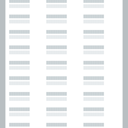
█████████
█████████
█████████
█████████
█████████
█████████
█████████
█████████
█████████
█████████
█████████
█████████
█████████
█████████
█████████
█████████
█████████
█████████
█████████
█████████
█████████
█████████
█████████
█████████
█████████
█████████
█████████
█████████
█████████
█████████
█████████
█████████
█████████
█████████
█████████
█████████
█████████
█████████
█████████
█████████
█████████
█████████
█████████
█████████
█████████
█████████
█████████
█████████
█████████
█████████
█████████