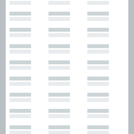
█████████
█████████
█████████
█████████
█████████
█████████
█████████
█████████
█████████
█████████
█████████
█████████
█████████
█████████
█████████
█████████
█████████
█████████
█████████
█████████
█████████
█████████
█████████
█████████
█████████
█████████
█████████
█████████
█████████
█████████
█████████
█████████
█████████
█████████
█████████
█████████
█████████
█████████
█████████
█████████
█████████
█████████
█████████
█████████
█████████
█████████
█████████
█████████
█████████
█████████
█████████