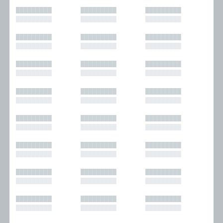
█████████
█████████
█████████
█████████
█████████
█████████
█████████
█████████
█████████
█████████
█████████
█████████
█████████
█████████
█████████
█████████
█████████
█████████
█████████
█████████
█████████
█████████
█████████
█████████
█████████
█████████
█████████
█████████
█████████
█████████
█████████
█████████
█████████
█████████
█████████
█████████
█████████
█████████
█████████
█████████
█████████
█████████
█████████
█████████
█████████
█████████
█████████
█████████