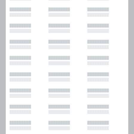
█████████
█████████
█████████
█████████
█████████
█████████
█████████
█████████
█████████
█████████
█████████
█████████
█████████
█████████
█████████
█████████
█████████
█████████
█████████
█████████
█████████
█████████
█████████
█████████
█████████
█████████
█████████
█████████
█████████
█████████
█████████
█████████
█████████
█████████
█████████
█████████
█████████
█████████
█████████
█████████
█████████
█████████
█████████
█████████
█████████
█████████
█████████
█████████