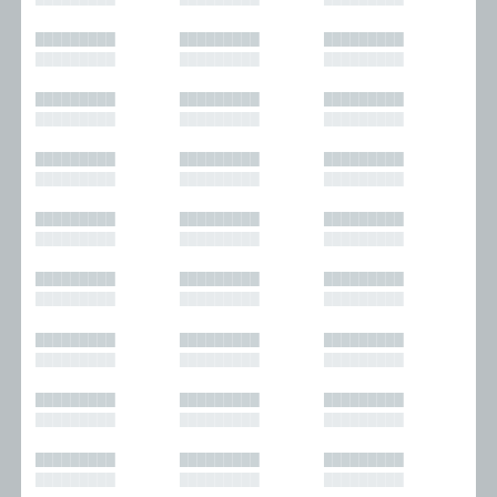
█████████
█████████
█████████
█████████
█████████
█████████
█████████
█████████
█████████
█████████
█████████
█████████
█████████
█████████
█████████
█████████
█████████
█████████
█████████
█████████
█████████
█████████
█████████
█████████
█████████
█████████
█████████
█████████
█████████
█████████
█████████
█████████
█████████
█████████
█████████
█████████
█████████
█████████
█████████
█████████
█████████
█████████
█████████
█████████
█████████
█████████
█████████
█████████