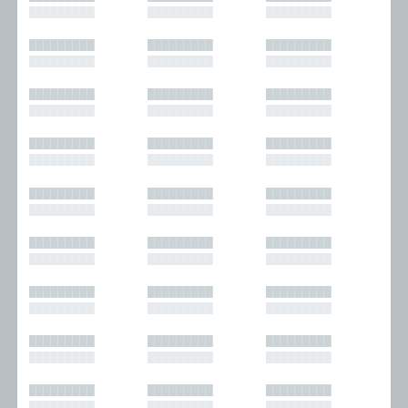
█████████
█████████
█████████
█████████
█████████
█████████
█████████
█████████
█████████
█████████
█████████
█████████
█████████
█████████
█████████
█████████
█████████
█████████
█████████
█████████
█████████
█████████
█████████
█████████
█████████
█████████
█████████
█████████
█████████
█████████
█████████
█████████
█████████
█████████
█████████
█████████
█████████
█████████
█████████
█████████
█████████
█████████
█████████
█████████
█████████
█████████
█████████
█████████
█████████
█████████
█████████