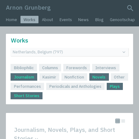
Arnon Grunberg
search query
Home
Works
About
Events
News
Blog
Genootschap
Works
Bibliophilic
Columns
Forewords
Interviews
Journalism
Kasimir
Nonfiction
Novels
Other
Performances
Periodicals and Anthologies
Plays
Short Stories
Journalism, Novels, Plays, and Short
Stories