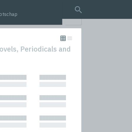
otschap
search query
ovels, Periodicals and
tion
█████████
█████████
s
█████████
█████████
rmances
█████████
█████████
icals and Anthologies
█████████
█████████
Stories
█████████
█████████
█████████
█████████