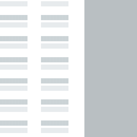
█████████
█████████
█████████
█████████
█████████
█████████
█████████
█████████
█████████
█████████
█████████
█████████
█████████
█████████
█████████
█████████
█████████
█████████
█████████
█████████
█████████
█████████
█████████
█████████
█████████
█████████