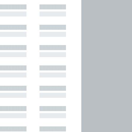
█████████
█████████
█████████
█████████
█████████
█████████
█████████
█████████
█████████
█████████
█████████
█████████
█████████
█████████
█████████
█████████
█████████
█████████
█████████
█████████
█████████
█████████
█████████
█████████
█████████
█████████