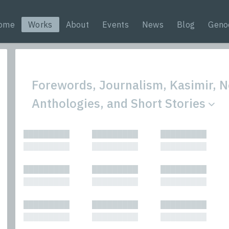
ome
Works
About
Events
News
Blog
Geno
Forewords, Journalism, Kasimir, N
Anthologies, and Short Stories
All
Nonfic
█████████
█████████
█████████
Bibliophilic
Novel
█████████
█████████
█████████
Columns
Other
Forewords
Perfo
█████████
█████████
█████████
Interviews
Period
█████████
█████████
█████████
Journalism
Plays
Kasimir
Short 
█████████
█████████
█████████
█████████
█████████
█████████