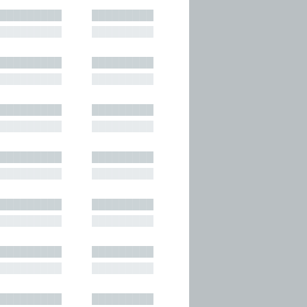
█████████
█████████
█████████
█████████
█████████
█████████
█████████
█████████
█████████
█████████
█████████
█████████
█████████
█████████
█████████
█████████
█████████
█████████
█████████
█████████
█████████
█████████
█████████
█████████
█████████
█████████