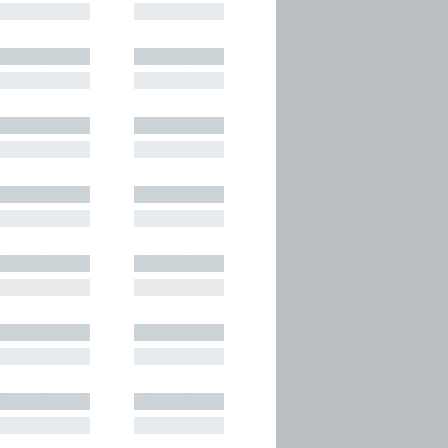
█████████
█████████
█████████
█████████
█████████
█████████
█████████
█████████
█████████
█████████
█████████
█████████
█████████
█████████
█████████
█████████
█████████
█████████
█████████
█████████
█████████
█████████
█████████
█████████
█████████
█████████