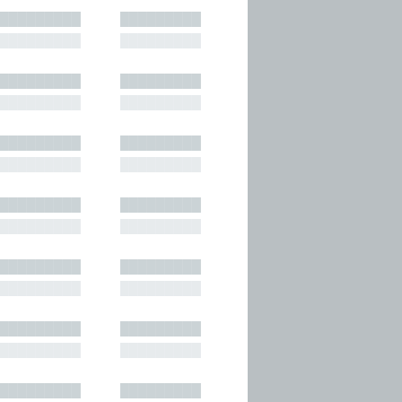
█████████
█████████
█████████
█████████
█████████
█████████
█████████
█████████
█████████
█████████
█████████
█████████
█████████
█████████
█████████
█████████
█████████
█████████
█████████
█████████
█████████
█████████
█████████
█████████
█████████
█████████