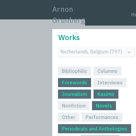
Arnon
H
Grunberg
Works
Bibliophilic
Columns
Forewords
Interviews
Journalism
Kasimir
Nonfiction
Novels
Other
Performances
Periodicals and Anthologies