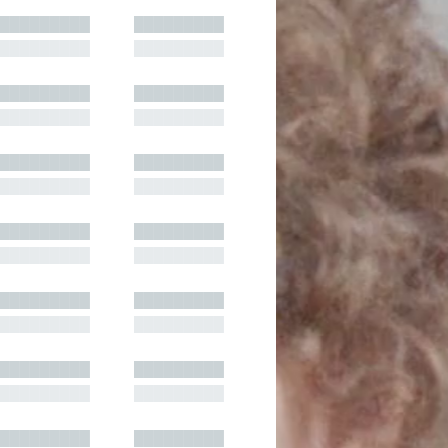
█████████
█████████
█████████
█████████
█████████
█████████
█████████
█████████
█████████
█████████
█████████
█████████
█████████
█████████
█████████
█████████
█████████
█████████
█████████
█████████
█████████
█████████
█████████
█████████
█████████
█████████