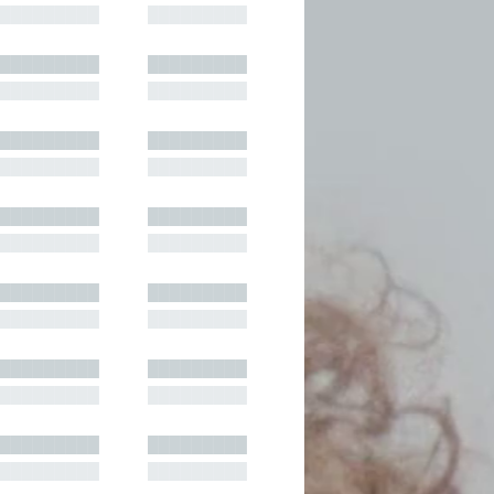
█████████
█████████
█████████
█████████
█████████
█████████
█████████
█████████
█████████
█████████
█████████
█████████
█████████
█████████
█████████
█████████
█████████
█████████
█████████
█████████
█████████
█████████
█████████
█████████
█████████
█████████