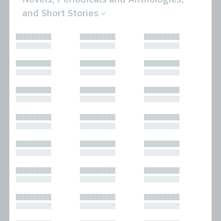
and Short Stories
All
Novels
█████████
█████████
█████████
Bibliophilic
Other
█████████
█████████
█████████
Columns
Performances
Forewords
Periodicals and
█████████
█████████
█████████
Interviews
Anthologies
█████████
█████████
█████████
Journalism
Plays
Kasimir
Short Stories
█████████
█████████
█████████
Nonfiction
█████████
█████████
█████████
█████████
█████████
█████████
█████████
█████████
█████████
█████████
█████████
█████████
█████████
█████████
█████████
█████████
█████████
█████████
█████████
█████████
█████████
█████████
█████████
█████████
█████████
█████████
█████████