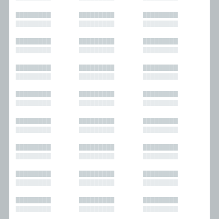
█████████
█████████
█████████
█████████
█████████
█████████
█████████
█████████
█████████
█████████
█████████
█████████
█████████
█████████
█████████
█████████
█████████
█████████
█████████
█████████
█████████
█████████
█████████
█████████
█████████
█████████
█████████
█████████
█████████
█████████
█████████
█████████
█████████
█████████
█████████
█████████
█████████
█████████
█████████
█████████
█████████
█████████
█████████
█████████
█████████
█████████
█████████
█████████