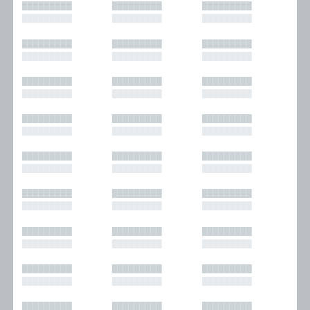
█████████
█████████
█████████
█████████
█████████
█████████
█████████
█████████
█████████
█████████
█████████
█████████
█████████
█████████
█████████
█████████
█████████
█████████
█████████
█████████
█████████
█████████
█████████
█████████
█████████
█████████
█████████
█████████
█████████
█████████
█████████
█████████
█████████
█████████
█████████
█████████
█████████
█████████
█████████
█████████
█████████
█████████
█████████
█████████
█████████
█████████
█████████
█████████
█████████
█████████
█████████