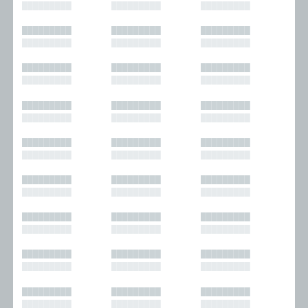
█████████
█████████
█████████
█████████
█████████
█████████
█████████
█████████
█████████
█████████
█████████
█████████
█████████
█████████
█████████
█████████
█████████
█████████
█████████
█████████
█████████
█████████
█████████
█████████
█████████
█████████
█████████
█████████
█████████
█████████
█████████
█████████
█████████
█████████
█████████
█████████
█████████
█████████
█████████
█████████
█████████
█████████
█████████
█████████
█████████
█████████
█████████
█████████
█████████
█████████
█████████