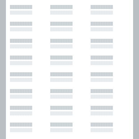
█████████
█████████
█████████
█████████
█████████
█████████
█████████
█████████
█████████
█████████
█████████
█████████
█████████
█████████
█████████
█████████
█████████
█████████
█████████
█████████
█████████
█████████
█████████
█████████
█████████
█████████
█████████
█████████
█████████
█████████
█████████
█████████
█████████
█████████
█████████
█████████
█████████
█████████
█████████
█████████
█████████
█████████
█████████
█████████
█████████
█████████
█████████
█████████