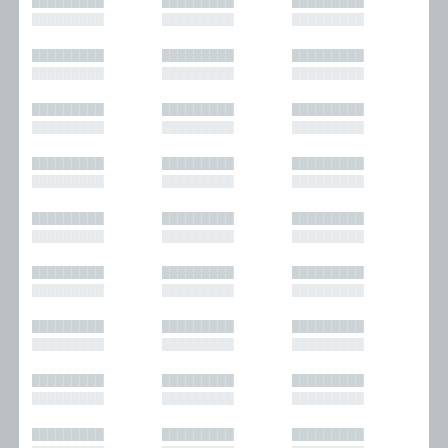
█████████
█████████
█████████
█████████
█████████
█████████
█████████
█████████
█████████
█████████
█████████
█████████
█████████
█████████
█████████
█████████
█████████
█████████
█████████
█████████
█████████
█████████
█████████
█████████
█████████
█████████
█████████
█████████
█████████
█████████
█████████
█████████
█████████
█████████
█████████
█████████
█████████
█████████
█████████
█████████
█████████
█████████
█████████
█████████
█████████
█████████
█████████
█████████
█████████
█████████
█████████