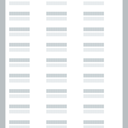
█████████
█████████
█████████
█████████
█████████
█████████
█████████
█████████
█████████
█████████
█████████
█████████
█████████
█████████
█████████
█████████
█████████
█████████
█████████
█████████
█████████
█████████
█████████
█████████
█████████
█████████
█████████
█████████
█████████
█████████
█████████
█████████
█████████
█████████
█████████
█████████
█████████
█████████
█████████
█████████
█████████
█████████
█████████
█████████
█████████
█████████
█████████
█████████
█████████
█████████
█████████