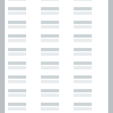
█████████
█████████
█████████
█████████
█████████
█████████
█████████
█████████
█████████
█████████
█████████
█████████
█████████
█████████
█████████
█████████
█████████
█████████
█████████
█████████
█████████
█████████
█████████
█████████
█████████
█████████
█████████
█████████
█████████
█████████
█████████
█████████
█████████
█████████
█████████
█████████
█████████
█████████
█████████
█████████
█████████
█████████
█████████
█████████
█████████
█████████
█████████
█████████