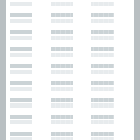
█████████
█████████
█████████
█████████
█████████
█████████
█████████
█████████
█████████
█████████
█████████
█████████
█████████
█████████
█████████
█████████
█████████
█████████
█████████
█████████
█████████
█████████
█████████
█████████
█████████
█████████
█████████
█████████
█████████
█████████
█████████
█████████
█████████
█████████
█████████
█████████
█████████
█████████
█████████
█████████
█████████
█████████
█████████
█████████
█████████
█████████
█████████
█████████
█████████
█████████
█████████