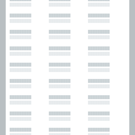
█████████
█████████
█████████
█████████
█████████
█████████
█████████
█████████
█████████
█████████
█████████
█████████
█████████
█████████
█████████
█████████
█████████
█████████
█████████
█████████
█████████
█████████
█████████
█████████
█████████
█████████
█████████
█████████
█████████
█████████
█████████
█████████
█████████
█████████
█████████
█████████
█████████
█████████
█████████
█████████
█████████
█████████
█████████
█████████
█████████
█████████
█████████
█████████