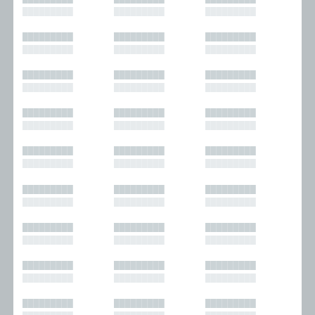
█████████
█████████
█████████
█████████
█████████
█████████
█████████
█████████
█████████
█████████
█████████
█████████
█████████
█████████
█████████
█████████
█████████
█████████
█████████
█████████
█████████
█████████
█████████
█████████
█████████
█████████
█████████
█████████
█████████
█████████
█████████
█████████
█████████
█████████
█████████
█████████
█████████
█████████
█████████
█████████
█████████
█████████
█████████
█████████
█████████
█████████
█████████
█████████