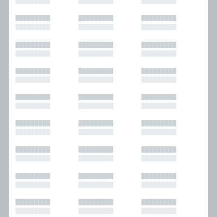
█████████
█████████
█████████
█████████
█████████
█████████
█████████
█████████
█████████
█████████
█████████
█████████
█████████
█████████
█████████
█████████
█████████
█████████
█████████
█████████
█████████
█████████
█████████
█████████
█████████
█████████
█████████
█████████
█████████
█████████
█████████
█████████
█████████
█████████
█████████
█████████
█████████
█████████
█████████
█████████
█████████
█████████
█████████
█████████
█████████
█████████
█████████
█████████
█████████
█████████
█████████