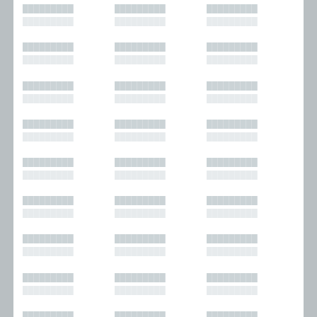
█████████
█████████
█████████
█████████
█████████
█████████
█████████
█████████
█████████
█████████
█████████
█████████
█████████
█████████
█████████
█████████
█████████
█████████
█████████
█████████
█████████
█████████
█████████
█████████
█████████
█████████
█████████
█████████
█████████
█████████
█████████
█████████
█████████
█████████
█████████
█████████
█████████
█████████
█████████
█████████
█████████
█████████
█████████
█████████
█████████
█████████
█████████
█████████
█████████
█████████
█████████