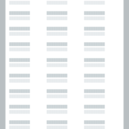
█████████
█████████
█████████
█████████
█████████
█████████
█████████
█████████
█████████
█████████
█████████
█████████
█████████
█████████
█████████
█████████
█████████
█████████
█████████
█████████
█████████
█████████
█████████
█████████
█████████
█████████
█████████
█████████
█████████
█████████
█████████
█████████
█████████
█████████
█████████
█████████
█████████
█████████
█████████
█████████
█████████
█████████
█████████
█████████
█████████
█████████
█████████
█████████
█████████
█████████
█████████