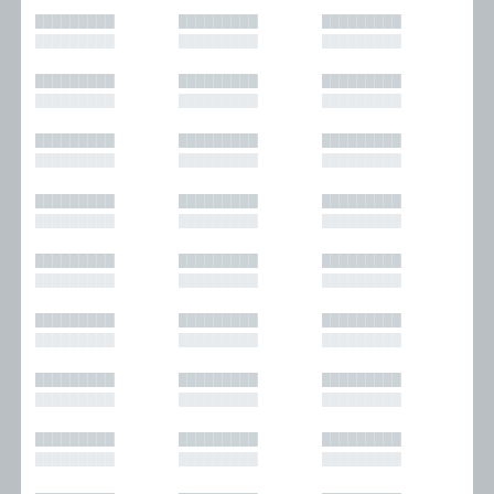
█████████
█████████
█████████
█████████
█████████
█████████
█████████
█████████
█████████
█████████
█████████
█████████
█████████
█████████
█████████
█████████
█████████
█████████
█████████
█████████
█████████
█████████
█████████
█████████
█████████
█████████
█████████
█████████
█████████
█████████
█████████
█████████
█████████
█████████
█████████
█████████
█████████
█████████
█████████
█████████
█████████
█████████
█████████
█████████
█████████
█████████
█████████
█████████