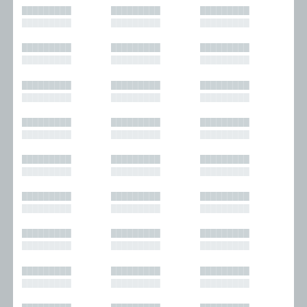
█████████
█████████
█████████
█████████
█████████
█████████
█████████
█████████
█████████
█████████
█████████
█████████
█████████
█████████
█████████
█████████
█████████
█████████
█████████
█████████
█████████
█████████
█████████
█████████
█████████
█████████
█████████
█████████
█████████
█████████
█████████
█████████
█████████
█████████
█████████
█████████
█████████
█████████
█████████
█████████
█████████
█████████
█████████
█████████
█████████
█████████
█████████
█████████