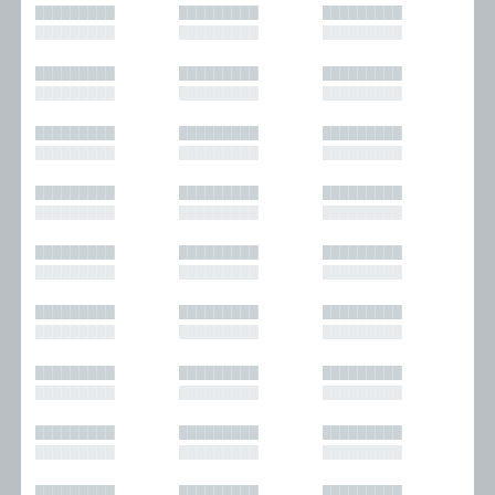
█████████
█████████
█████████
█████████
█████████
█████████
█████████
█████████
█████████
█████████
█████████
█████████
█████████
█████████
█████████
█████████
█████████
█████████
█████████
█████████
█████████
█████████
█████████
█████████
█████████
█████████
█████████
█████████
█████████
█████████
█████████
█████████
█████████
█████████
█████████
█████████
█████████
█████████
█████████
█████████
█████████
█████████
█████████
█████████
█████████
█████████
█████████
█████████
█████████
█████████
█████████