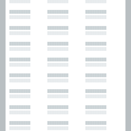
█████████
█████████
█████████
█████████
█████████
█████████
█████████
█████████
█████████
█████████
█████████
█████████
█████████
█████████
█████████
█████████
█████████
█████████
█████████
█████████
█████████
█████████
█████████
█████████
█████████
█████████
█████████
█████████
█████████
█████████
█████████
█████████
█████████
█████████
█████████
█████████
█████████
█████████
█████████
█████████
█████████
█████████
█████████
█████████
█████████
█████████
█████████
█████████
█████████
█████████
█████████