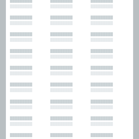
█████████
█████████
█████████
█████████
█████████
█████████
█████████
█████████
█████████
█████████
█████████
█████████
█████████
█████████
█████████
█████████
█████████
█████████
█████████
█████████
█████████
█████████
█████████
█████████
█████████
█████████
█████████
█████████
█████████
█████████
█████████
█████████
█████████
█████████
█████████
█████████
█████████
█████████
█████████
█████████
█████████
█████████
█████████
█████████
█████████
█████████
█████████
█████████
█████████
█████████
█████████