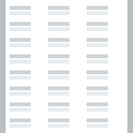
█████████
█████████
█████████
█████████
█████████
█████████
█████████
█████████
█████████
█████████
█████████
█████████
█████████
█████████
█████████
█████████
█████████
█████████
█████████
█████████
█████████
█████████
█████████
█████████
█████████
█████████
█████████
█████████
█████████
█████████
█████████
█████████
█████████
█████████
█████████
█████████
█████████
█████████
█████████
█████████
█████████
█████████
█████████
█████████
█████████
█████████
█████████
█████████