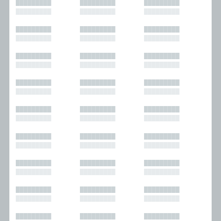
█████████
█████████
█████████
█████████
█████████
█████████
█████████
█████████
█████████
█████████
█████████
█████████
█████████
█████████
█████████
█████████
█████████
█████████
█████████
█████████
█████████
█████████
█████████
█████████
█████████
█████████
█████████
█████████
█████████
█████████
█████████
█████████
█████████
█████████
█████████
█████████
█████████
█████████
█████████
█████████
█████████
█████████
█████████
█████████
█████████
█████████
█████████
█████████
█████████
█████████
█████████