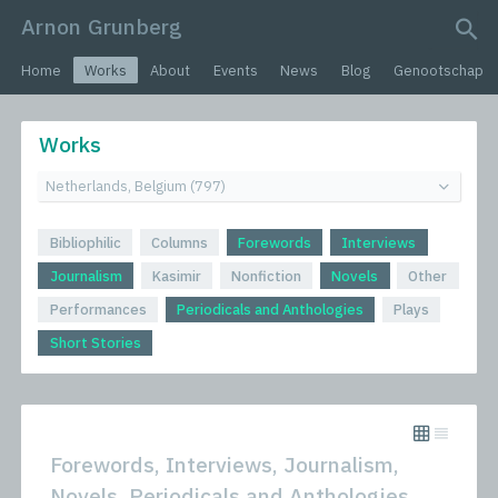
Arnon Grunberg
search query
Home
Works
About
Events
News
Blog
Genootschap
Works
Bibliophilic
Columns
Forewords
Interviews
Journalism
Kasimir
Nonfiction
Novels
Other
Performances
Periodicals and Anthologies
Plays
Short Stories
Forewords, Interviews, Journalism,
Novels, Periodicals and Anthologies,