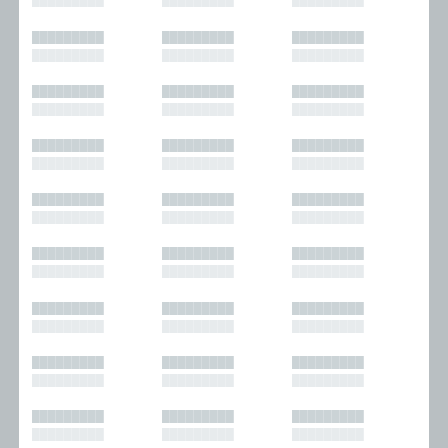
█████████
█████████
█████████
█████████
█████████
█████████
█████████
█████████
█████████
█████████
█████████
█████████
█████████
█████████
█████████
█████████
█████████
█████████
█████████
█████████
█████████
█████████
█████████
█████████
█████████
█████████
█████████
█████████
█████████
█████████
█████████
█████████
█████████
█████████
█████████
█████████
█████████
█████████
█████████
█████████
█████████
█████████
█████████
█████████
█████████
█████████
█████████
█████████
█████████
█████████
█████████