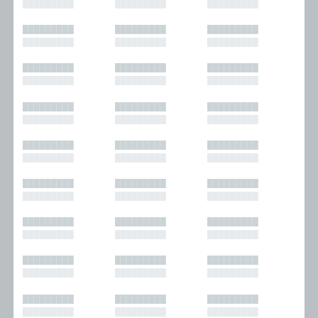
█████████
█████████
█████████
█████████
█████████
█████████
█████████
█████████
█████████
█████████
█████████
█████████
█████████
█████████
█████████
█████████
█████████
█████████
█████████
█████████
█████████
█████████
█████████
█████████
█████████
█████████
█████████
█████████
█████████
█████████
█████████
█████████
█████████
█████████
█████████
█████████
█████████
█████████
█████████
█████████
█████████
█████████
█████████
█████████
█████████
█████████
█████████
█████████
█████████
█████████
█████████