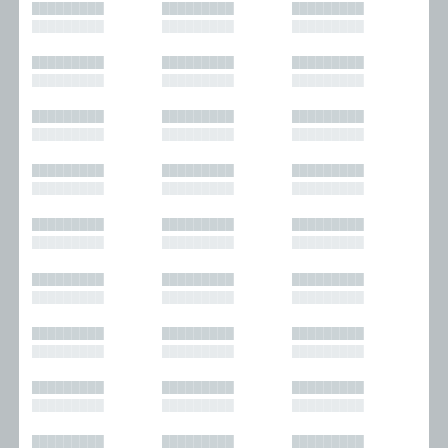
█████████
█████████
█████████
█████████
█████████
█████████
█████████
█████████
█████████
█████████
█████████
█████████
█████████
█████████
█████████
█████████
█████████
█████████
█████████
█████████
█████████
█████████
█████████
█████████
█████████
█████████
█████████
█████████
█████████
█████████
█████████
█████████
█████████
█████████
█████████
█████████
█████████
█████████
█████████
█████████
█████████
█████████
█████████
█████████
█████████
█████████
█████████
█████████
█████████
█████████
█████████