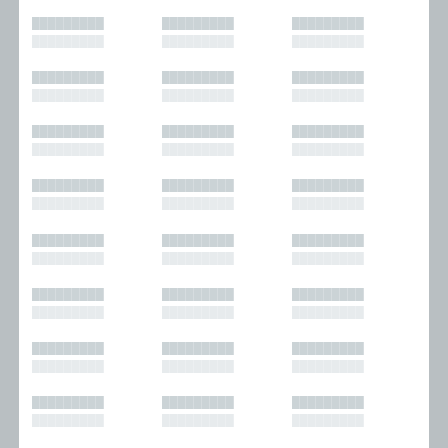
█████████
█████████
█████████
█████████
█████████
█████████
█████████
█████████
█████████
█████████
█████████
█████████
█████████
█████████
█████████
█████████
█████████
█████████
█████████
█████████
█████████
█████████
█████████
█████████
█████████
█████████
█████████
█████████
█████████
█████████
█████████
█████████
█████████
█████████
█████████
█████████
█████████
█████████
█████████
█████████
█████████
█████████
█████████
█████████
█████████
█████████
█████████
█████████