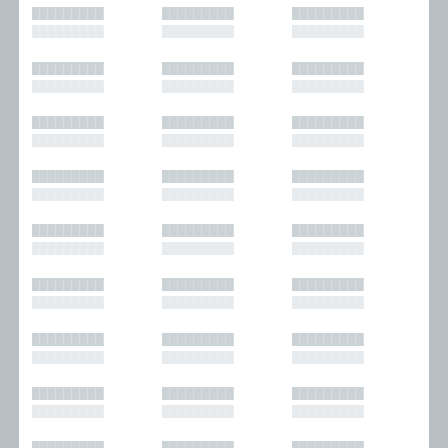
█████████
█████████
█████████
█████████
█████████
█████████
█████████
█████████
█████████
█████████
█████████
█████████
█████████
█████████
█████████
█████████
█████████
█████████
█████████
█████████
█████████
█████████
█████████
█████████
█████████
█████████
█████████
█████████
█████████
█████████
█████████
█████████
█████████
█████████
█████████
█████████
█████████
█████████
█████████
█████████
█████████
█████████
█████████
█████████
█████████
█████████
█████████
█████████
█████████
█████████
█████████