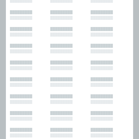
█████████
█████████
█████████
█████████
█████████
█████████
█████████
█████████
█████████
█████████
█████████
█████████
█████████
█████████
█████████
█████████
█████████
█████████
█████████
█████████
█████████
█████████
█████████
█████████
█████████
█████████
█████████
█████████
█████████
█████████
█████████
█████████
█████████
█████████
█████████
█████████
█████████
█████████
█████████
█████████
█████████
█████████
█████████
█████████
█████████
█████████
█████████
█████████
█████████
█████████
█████████