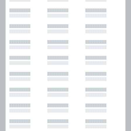
█████████
█████████
█████████
█████████
█████████
█████████
█████████
█████████
█████████
█████████
█████████
█████████
█████████
█████████
█████████
█████████
█████████
█████████
█████████
█████████
█████████
█████████
█████████
█████████
█████████
█████████
█████████
█████████
█████████
█████████
█████████
█████████
█████████
█████████
█████████
█████████
█████████
█████████
█████████
█████████
█████████
█████████
█████████
█████████
█████████
█████████
█████████
█████████