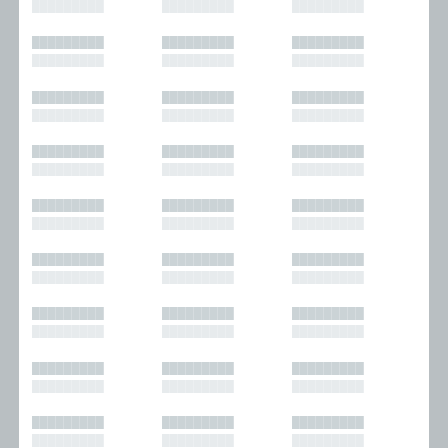
█████████
█████████
█████████
█████████
█████████
█████████
█████████
█████████
█████████
█████████
█████████
█████████
█████████
█████████
█████████
█████████
█████████
█████████
█████████
█████████
█████████
█████████
█████████
█████████
█████████
█████████
█████████
█████████
█████████
█████████
█████████
█████████
█████████
█████████
█████████
█████████
█████████
█████████
█████████
█████████
█████████
█████████
█████████
█████████
█████████
█████████
█████████
█████████
█████████
█████████
█████████