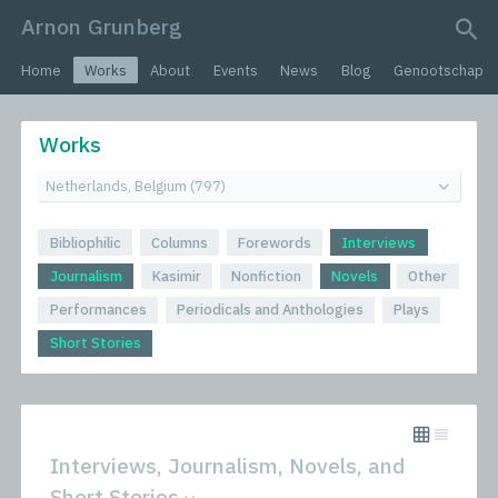
Arnon Grunberg
search query
Home
Works
About
Events
News
Blog
Genootschap
Works
Bibliophilic
Columns
Forewords
Interviews
Journalism
Kasimir
Nonfiction
Novels
Other
Performances
Periodicals and Anthologies
Plays
Short Stories
Interviews, Journalism, Novels, and
Short Stories