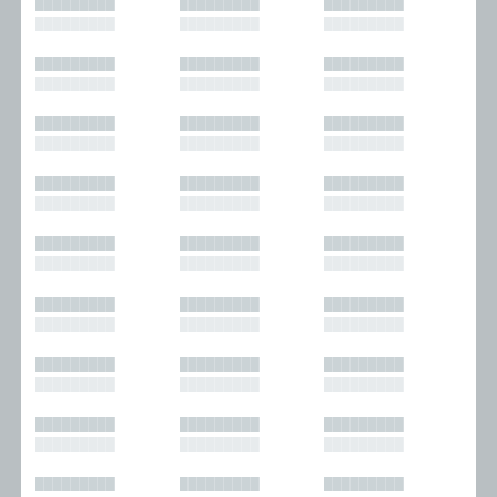
█████████
█████████
█████████
█████████
█████████
█████████
█████████
█████████
█████████
█████████
█████████
█████████
█████████
█████████
█████████
█████████
█████████
█████████
█████████
█████████
█████████
█████████
█████████
█████████
█████████
█████████
█████████
█████████
█████████
█████████
█████████
█████████
█████████
█████████
█████████
█████████
█████████
█████████
█████████
█████████
█████████
█████████
█████████
█████████
█████████
█████████
█████████
█████████
█████████
█████████
█████████