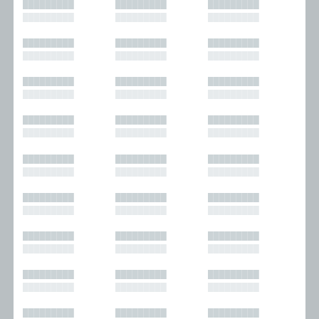
█████████
█████████
█████████
█████████
█████████
█████████
█████████
█████████
█████████
█████████
█████████
█████████
█████████
█████████
█████████
█████████
█████████
█████████
█████████
█████████
█████████
█████████
█████████
█████████
█████████
█████████
█████████
█████████
█████████
█████████
█████████
█████████
█████████
█████████
█████████
█████████
█████████
█████████
█████████
█████████
█████████
█████████
█████████
█████████
█████████
█████████
█████████
█████████
█████████
█████████
█████████