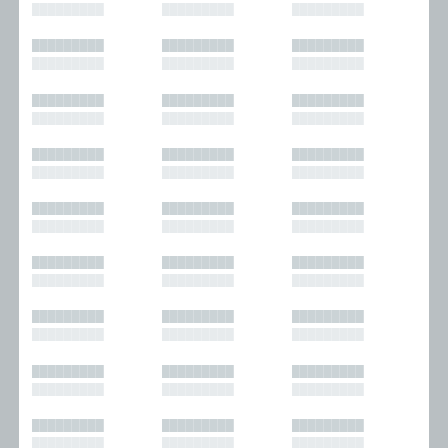
█████████
█████████
█████████
█████████
█████████
█████████
█████████
█████████
█████████
█████████
█████████
█████████
█████████
█████████
█████████
█████████
█████████
█████████
█████████
█████████
█████████
█████████
█████████
█████████
█████████
█████████
█████████
█████████
█████████
█████████
█████████
█████████
█████████
█████████
█████████
█████████
█████████
█████████
█████████
█████████
█████████
█████████
█████████
█████████
█████████
█████████
█████████
█████████
█████████
█████████
█████████