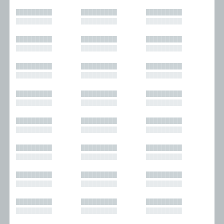
█████████
█████████
█████████
█████████
█████████
█████████
█████████
█████████
█████████
█████████
█████████
█████████
█████████
█████████
█████████
█████████
█████████
█████████
█████████
█████████
█████████
█████████
█████████
█████████
█████████
█████████
█████████
█████████
█████████
█████████
█████████
█████████
█████████
█████████
█████████
█████████
█████████
█████████
█████████
█████████
█████████
█████████
█████████
█████████
█████████
█████████
█████████
█████████