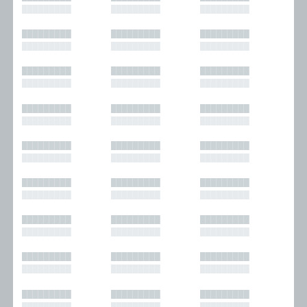
█████████
█████████
█████████
█████████
█████████
█████████
█████████
█████████
█████████
█████████
█████████
█████████
█████████
█████████
█████████
█████████
█████████
█████████
█████████
█████████
█████████
█████████
█████████
█████████
█████████
█████████
█████████
█████████
█████████
█████████
█████████
█████████
█████████
█████████
█████████
█████████
█████████
█████████
█████████
█████████
█████████
█████████
█████████
█████████
█████████
█████████
█████████
█████████
█████████
█████████
█████████