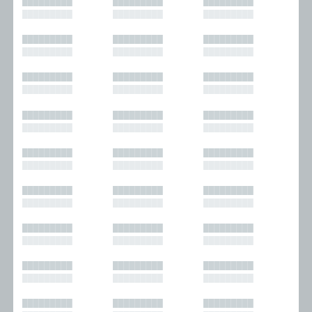
█████████
█████████
█████████
█████████
█████████
█████████
█████████
█████████
█████████
█████████
█████████
█████████
█████████
█████████
█████████
█████████
█████████
█████████
█████████
█████████
█████████
█████████
█████████
█████████
█████████
█████████
█████████
█████████
█████████
█████████
█████████
█████████
█████████
█████████
█████████
█████████
█████████
█████████
█████████
█████████
█████████
█████████
█████████
█████████
█████████
█████████
█████████
█████████
█████████
█████████
█████████