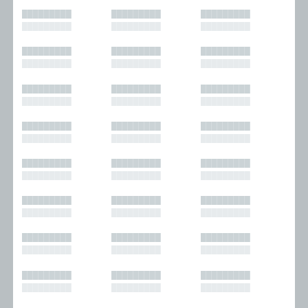
█████████
█████████
█████████
█████████
█████████
█████████
█████████
█████████
█████████
█████████
█████████
█████████
█████████
█████████
█████████
█████████
█████████
█████████
█████████
█████████
█████████
█████████
█████████
█████████
█████████
█████████
█████████
█████████
█████████
█████████
█████████
█████████
█████████
█████████
█████████
█████████
█████████
█████████
█████████
█████████
█████████
█████████
█████████
█████████
█████████
█████████
█████████
█████████