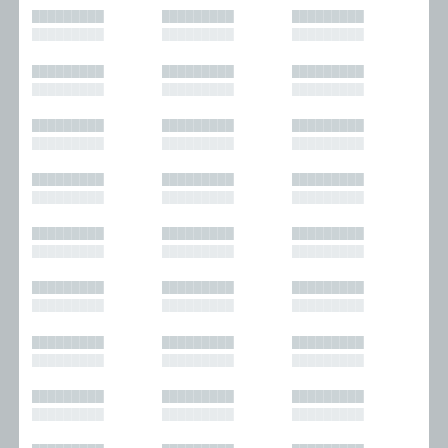
█████████
█████████
█████████
█████████
█████████
█████████
█████████
█████████
█████████
█████████
█████████
█████████
█████████
█████████
█████████
█████████
█████████
█████████
█████████
█████████
█████████
█████████
█████████
█████████
█████████
█████████
█████████
█████████
█████████
█████████
█████████
█████████
█████████
█████████
█████████
█████████
█████████
█████████
█████████
█████████
█████████
█████████
█████████
█████████
█████████
█████████
█████████
█████████