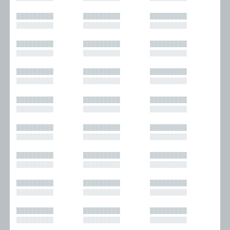
█████████
█████████
█████████
█████████
█████████
█████████
█████████
█████████
█████████
█████████
█████████
█████████
█████████
█████████
█████████
█████████
█████████
█████████
█████████
█████████
█████████
█████████
█████████
█████████
█████████
█████████
█████████
█████████
█████████
█████████
█████████
█████████
█████████
█████████
█████████
█████████
█████████
█████████
█████████
█████████
█████████
█████████
█████████
█████████
█████████
█████████
█████████
█████████