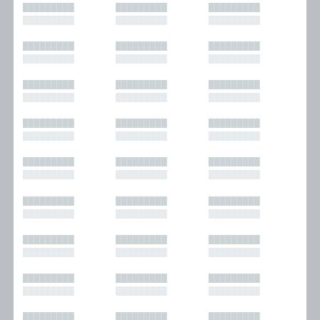
█████████
█████████
█████████
█████████
█████████
█████████
█████████
█████████
█████████
█████████
█████████
█████████
█████████
█████████
█████████
█████████
█████████
█████████
█████████
█████████
█████████
█████████
█████████
█████████
█████████
█████████
█████████
█████████
█████████
█████████
█████████
█████████
█████████
█████████
█████████
█████████
█████████
█████████
█████████
█████████
█████████
█████████
█████████
█████████
█████████
█████████
█████████
█████████
█████████
█████████
█████████