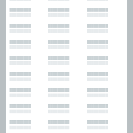
█████████
█████████
█████████
█████████
█████████
█████████
█████████
█████████
█████████
█████████
█████████
█████████
█████████
█████████
█████████
█████████
█████████
█████████
█████████
█████████
█████████
█████████
█████████
█████████
█████████
█████████
█████████
█████████
█████████
█████████
█████████
█████████
█████████
█████████
█████████
█████████
█████████
█████████
█████████
█████████
█████████
█████████
█████████
█████████
█████████
█████████
█████████
█████████