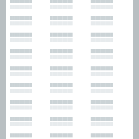
█████████
█████████
█████████
█████████
█████████
█████████
█████████
█████████
█████████
█████████
█████████
█████████
█████████
█████████
█████████
█████████
█████████
█████████
█████████
█████████
█████████
█████████
█████████
█████████
█████████
█████████
█████████
█████████
█████████
█████████
█████████
█████████
█████████
█████████
█████████
█████████
█████████
█████████
█████████
█████████
█████████
█████████
█████████
█████████
█████████
█████████
█████████
█████████
█████████
█████████
█████████