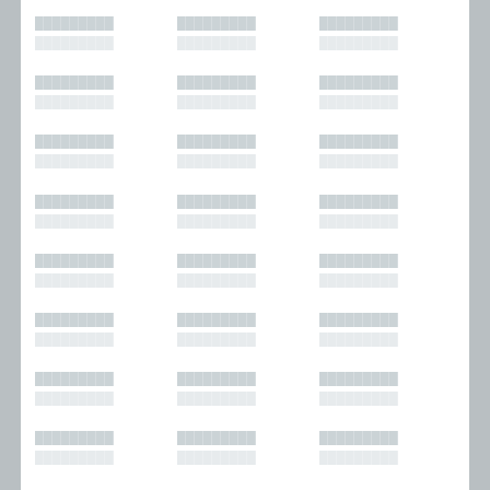
█████████
█████████
█████████
█████████
█████████
█████████
█████████
█████████
█████████
█████████
█████████
█████████
█████████
█████████
█████████
█████████
█████████
█████████
█████████
█████████
█████████
█████████
█████████
█████████
█████████
█████████
█████████
█████████
█████████
█████████
█████████
█████████
█████████
█████████
█████████
█████████
█████████
█████████
█████████
█████████
█████████
█████████
█████████
█████████
█████████
█████████
█████████
█████████