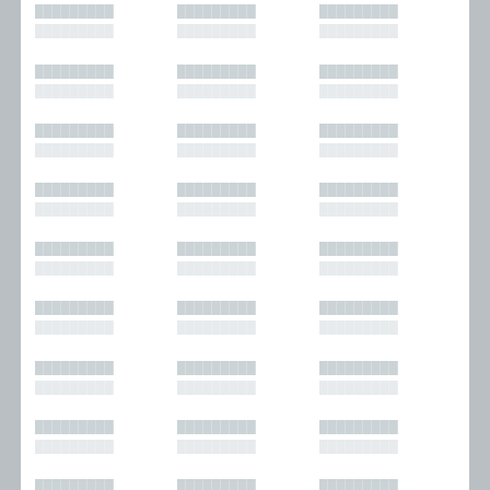
█████████
█████████
█████████
█████████
█████████
█████████
█████████
█████████
█████████
█████████
█████████
█████████
█████████
█████████
█████████
█████████
█████████
█████████
█████████
█████████
█████████
█████████
█████████
█████████
█████████
█████████
█████████
█████████
█████████
█████████
█████████
█████████
█████████
█████████
█████████
█████████
█████████
█████████
█████████
█████████
█████████
█████████
█████████
█████████
█████████
█████████
█████████
█████████
█████████
█████████
█████████