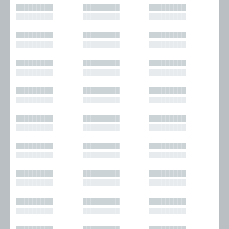
█████████
█████████
█████████
█████████
█████████
█████████
█████████
█████████
█████████
█████████
█████████
█████████
█████████
█████████
█████████
█████████
█████████
█████████
█████████
█████████
█████████
█████████
█████████
█████████
█████████
█████████
█████████
█████████
█████████
█████████
█████████
█████████
█████████
█████████
█████████
█████████
█████████
█████████
█████████
█████████
█████████
█████████
█████████
█████████
█████████
█████████
█████████
█████████
█████████
█████████
█████████