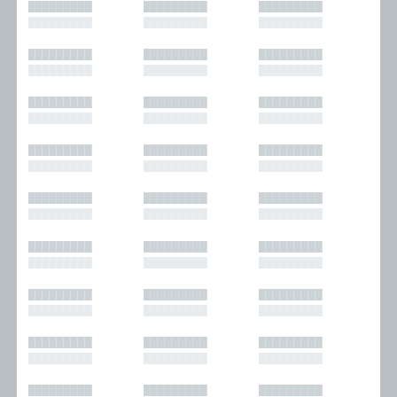
█████████
█████████
█████████
█████████
█████████
█████████
█████████
█████████
█████████
█████████
█████████
█████████
█████████
█████████
█████████
█████████
█████████
█████████
█████████
█████████
█████████
█████████
█████████
█████████
█████████
█████████
█████████
█████████
█████████
█████████
█████████
█████████
█████████
█████████
█████████
█████████
█████████
█████████
█████████
█████████
█████████
█████████
█████████
█████████
█████████
█████████
█████████
█████████
█████████
█████████
█████████