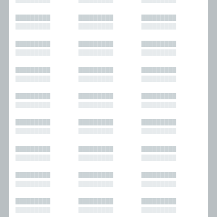
█████████
█████████
█████████
█████████
█████████
█████████
█████████
█████████
█████████
█████████
█████████
█████████
█████████
█████████
█████████
█████████
█████████
█████████
█████████
█████████
█████████
█████████
█████████
█████████
█████████
█████████
█████████
█████████
█████████
█████████
█████████
█████████
█████████
█████████
█████████
█████████
█████████
█████████
█████████
█████████
█████████
█████████
█████████
█████████
█████████
█████████
█████████
█████████