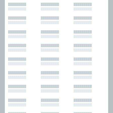
█████████
█████████
█████████
█████████
█████████
█████████
█████████
█████████
█████████
█████████
█████████
█████████
█████████
█████████
█████████
█████████
█████████
█████████
█████████
█████████
█████████
█████████
█████████
█████████
█████████
█████████
█████████
█████████
█████████
█████████
█████████
█████████
█████████
█████████
█████████
█████████
█████████
█████████
█████████
█████████
█████████
█████████
█████████
█████████
█████████
█████████
█████████
█████████