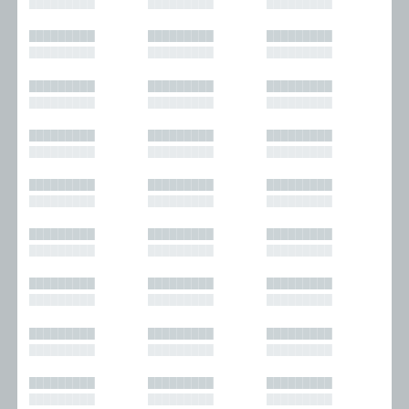
█████████
█████████
█████████
█████████
█████████
█████████
█████████
█████████
█████████
█████████
█████████
█████████
█████████
█████████
█████████
█████████
█████████
█████████
█████████
█████████
█████████
█████████
█████████
█████████
█████████
█████████
█████████
█████████
█████████
█████████
█████████
█████████
█████████
█████████
█████████
█████████
█████████
█████████
█████████
█████████
█████████
█████████
█████████
█████████
█████████
█████████
█████████
█████████
█████████
█████████
█████████