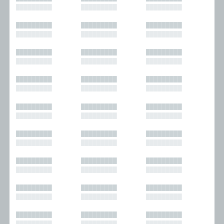
█████████
█████████
█████████
█████████
█████████
█████████
█████████
█████████
█████████
█████████
█████████
█████████
█████████
█████████
█████████
█████████
█████████
█████████
█████████
█████████
█████████
█████████
█████████
█████████
█████████
█████████
█████████
█████████
█████████
█████████
█████████
█████████
█████████
█████████
█████████
█████████
█████████
█████████
█████████
█████████
█████████
█████████
█████████
█████████
█████████
█████████
█████████
█████████
█████████
█████████
█████████