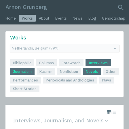
Arnon Grunberg
search query
Home
Works
About
Events
News
Blog
Genootschap
Works
Bibliophilic
Columns
Forewords
Interviews
Journalism
Kasimir
Nonfiction
Novels
Other
Performances
Periodicals and Anthologies
Plays
Short Stories
Interviews, Journalism, and Novels