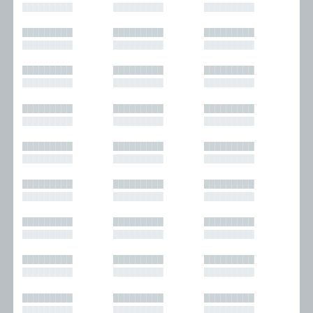
█████████
█████████
█████████
█████████
█████████
█████████
█████████
█████████
█████████
█████████
█████████
█████████
█████████
█████████
█████████
█████████
█████████
█████████
█████████
█████████
█████████
█████████
█████████
█████████
█████████
█████████
█████████
█████████
█████████
█████████
█████████
█████████
█████████
█████████
█████████
█████████
█████████
█████████
█████████
█████████
█████████
█████████
█████████
█████████
█████████
█████████
█████████
█████████
█████████
█████████
█████████