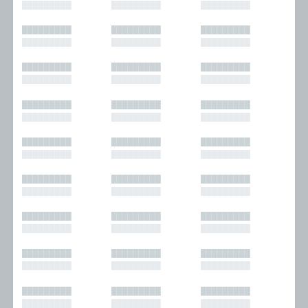
█████████
█████████
█████████
█████████
█████████
█████████
█████████
█████████
█████████
█████████
█████████
█████████
█████████
█████████
█████████
█████████
█████████
█████████
█████████
█████████
█████████
█████████
█████████
█████████
█████████
█████████
█████████
█████████
█████████
█████████
█████████
█████████
█████████
█████████
█████████
█████████
█████████
█████████
█████████
█████████
█████████
█████████
█████████
█████████
█████████
█████████
█████████
█████████
█████████
█████████
█████████