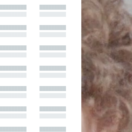
█████████
█████████
█████████
█████████
█████████
█████████
█████████
█████████
█████████
█████████
█████████
█████████
█████████
█████████
█████████
█████████
█████████
█████████
█████████
█████████
█████████
█████████
█████████
█████████
█████████
█████████