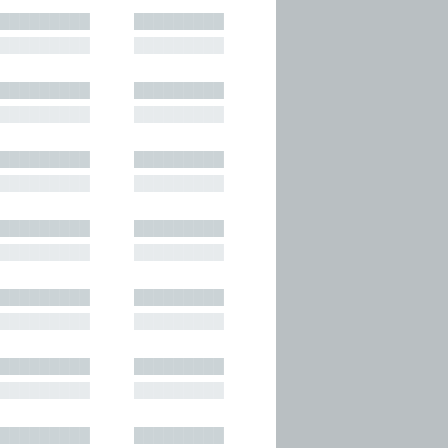
█████████
█████████
█████████
█████████
█████████
█████████
█████████
█████████
█████████
█████████
█████████
█████████
█████████
█████████
█████████
█████████
█████████
█████████
█████████
█████████
█████████
█████████
█████████
█████████
█████████
█████████