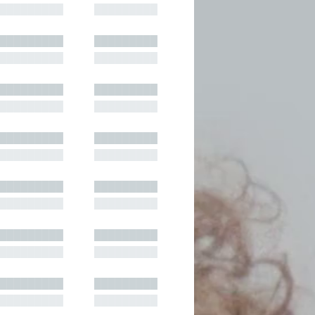
█████████
█████████
█████████
█████████
█████████
█████████
█████████
█████████
█████████
█████████
█████████
█████████
█████████
█████████
█████████
█████████
█████████
█████████
█████████
█████████
█████████
█████████
█████████
█████████
█████████
█████████