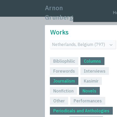
Arnon
H
Grunberg
Works
Bibliophilic
Columns
Forewords
Interviews
Journalism
Kasimir
Nonfiction
Novels
Other
Performances
Periodicals and Anthologies