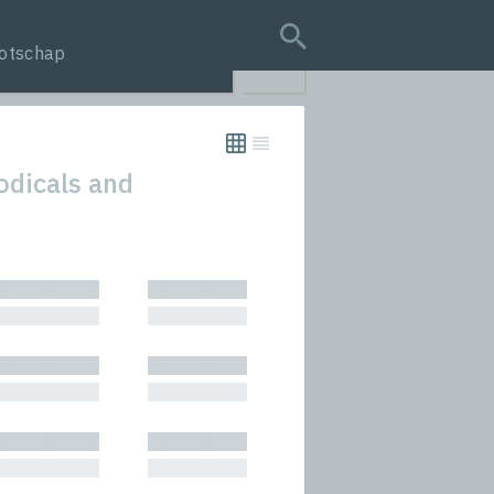
otschap
search query
odicals and
tion
█████████
█████████
s
█████████
█████████
rmances
█████████
█████████
icals and Anthologies
█████████
█████████
Stories
█████████
█████████
█████████
█████████