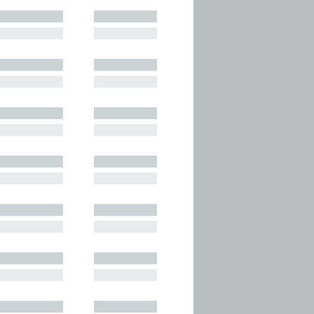
█████████
█████████
█████████
█████████
█████████
█████████
█████████
█████████
█████████
█████████
█████████
█████████
█████████
█████████
█████████
█████████
█████████
█████████
█████████
█████████
█████████
█████████
█████████
█████████
█████████
█████████