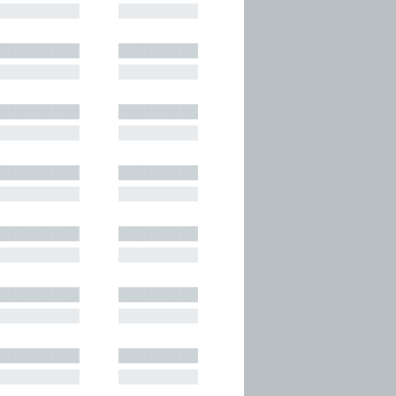
█████████
█████████
█████████
█████████
█████████
█████████
█████████
█████████
█████████
█████████
█████████
█████████
█████████
█████████
█████████
█████████
█████████
█████████
█████████
█████████
█████████
█████████
█████████
█████████
█████████
█████████