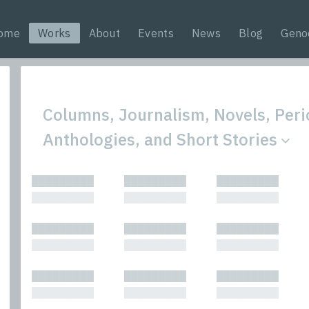
ome
Works
About
Events
News
Blog
Geno
Columns, Journalism, Novels, Peri
Anthologies, and Short Stories
All
Nonfic
█████████
█████████
█████████
Bibliophilic
Novel
█████████
█████████
█████████
Columns
Other
Forewords
Perfo
█████████
█████████
█████████
Interviews
Period
█████████
█████████
█████████
Journalism
Plays
Kasimir
Short 
█████████
█████████
█████████
█████████
█████████
█████████