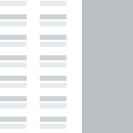
█████████
█████████
█████████
█████████
█████████
█████████
█████████
█████████
█████████
█████████
█████████
█████████
█████████
█████████
█████████
█████████
█████████
█████████
█████████
█████████
█████████
█████████
█████████
█████████
█████████
█████████