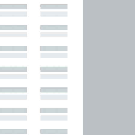
█████████
█████████
█████████
█████████
█████████
█████████
█████████
█████████
█████████
█████████
█████████
█████████
█████████
█████████
█████████
█████████
█████████
█████████
█████████
█████████
█████████
█████████
█████████
█████████
█████████
█████████