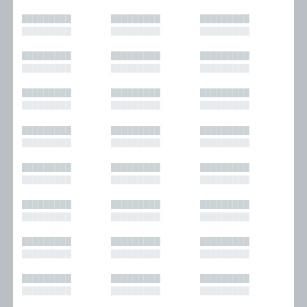
█████████
█████████
█████████
█████████
█████████
█████████
█████████
█████████
█████████
█████████
█████████
█████████
█████████
█████████
█████████
█████████
█████████
█████████
█████████
█████████
█████████
█████████
█████████
█████████
█████████
█████████
█████████
█████████
█████████
█████████
█████████
█████████
█████████
█████████
█████████
█████████
█████████
█████████
█████████
█████████
█████████
█████████
█████████
█████████
█████████
█████████
█████████
█████████