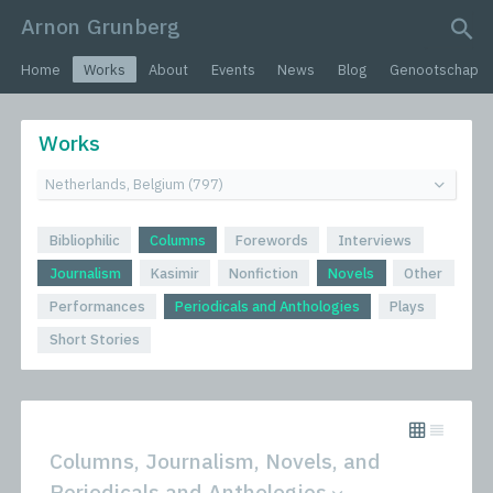
Arnon Grunberg
search query
Home
Works
About
Events
News
Blog
Genootschap
Works
Bibliophilic
Columns
Forewords
Interviews
Journalism
Kasimir
Nonfiction
Novels
Other
Performances
Periodicals and Anthologies
Plays
Short Stories
Columns, Journalism, Novels, and
Periodicals and Anthologies