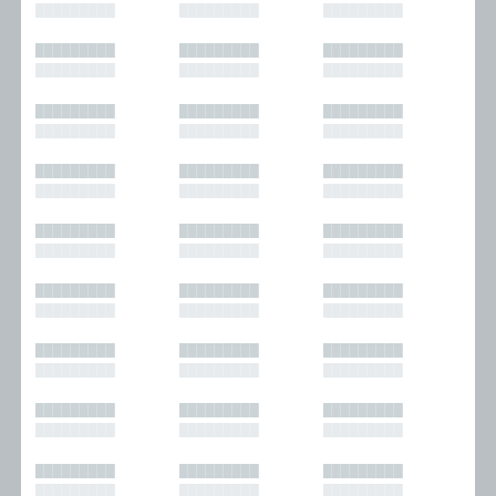
█████████
█████████
█████████
█████████
█████████
█████████
█████████
█████████
█████████
█████████
█████████
█████████
█████████
█████████
█████████
█████████
█████████
█████████
█████████
█████████
█████████
█████████
█████████
█████████
█████████
█████████
█████████
█████████
█████████
█████████
█████████
█████████
█████████
█████████
█████████
█████████
█████████
█████████
█████████
█████████
█████████
█████████
█████████
█████████
█████████
█████████
█████████
█████████
█████████
█████████
█████████