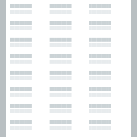
█████████
█████████
█████████
█████████
█████████
█████████
█████████
█████████
█████████
█████████
█████████
█████████
█████████
█████████
█████████
█████████
█████████
█████████
█████████
█████████
█████████
█████████
█████████
█████████
█████████
█████████
█████████
█████████
█████████
█████████
█████████
█████████
█████████
█████████
█████████
█████████
█████████
█████████
█████████
█████████
█████████
█████████
█████████
█████████
█████████
█████████
█████████
█████████