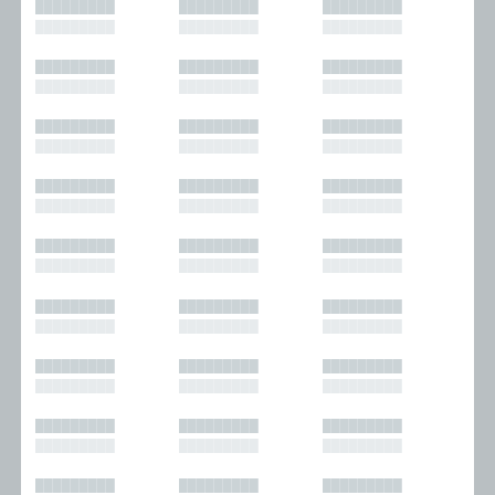
█████████
█████████
█████████
█████████
█████████
█████████
█████████
█████████
█████████
█████████
█████████
█████████
█████████
█████████
█████████
█████████
█████████
█████████
█████████
█████████
█████████
█████████
█████████
█████████
█████████
█████████
█████████
█████████
█████████
█████████
█████████
█████████
█████████
█████████
█████████
█████████
█████████
█████████
█████████
█████████
█████████
█████████
█████████
█████████
█████████
█████████
█████████
█████████
█████████
█████████
█████████