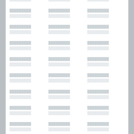
█████████
█████████
█████████
█████████
█████████
█████████
█████████
█████████
█████████
█████████
█████████
█████████
█████████
█████████
█████████
█████████
█████████
█████████
█████████
█████████
█████████
█████████
█████████
█████████
█████████
█████████
█████████
█████████
█████████
█████████
█████████
█████████
█████████
█████████
█████████
█████████
█████████
█████████
█████████
█████████
█████████
█████████
█████████
█████████
█████████
█████████
█████████
█████████