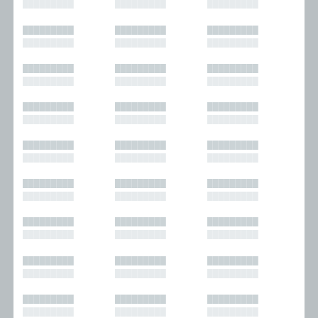
█████████
█████████
█████████
█████████
█████████
█████████
█████████
█████████
█████████
█████████
█████████
█████████
█████████
█████████
█████████
█████████
█████████
█████████
█████████
█████████
█████████
█████████
█████████
█████████
█████████
█████████
█████████
█████████
█████████
█████████
█████████
█████████
█████████
█████████
█████████
█████████
█████████
█████████
█████████
█████████
█████████
█████████
█████████
█████████
█████████
█████████
█████████
█████████
█████████
█████████
█████████