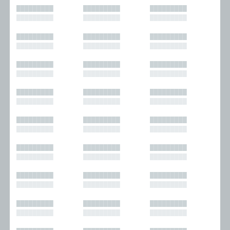
█████████
█████████
█████████
█████████
█████████
█████████
█████████
█████████
█████████
█████████
█████████
█████████
█████████
█████████
█████████
█████████
█████████
█████████
█████████
█████████
█████████
█████████
█████████
█████████
█████████
█████████
█████████
█████████
█████████
█████████
█████████
█████████
█████████
█████████
█████████
█████████
█████████
█████████
█████████
█████████
█████████
█████████
█████████
█████████
█████████
█████████
█████████
█████████