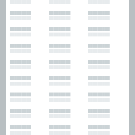
█████████
█████████
█████████
█████████
█████████
█████████
█████████
█████████
█████████
█████████
█████████
█████████
█████████
█████████
█████████
█████████
█████████
█████████
█████████
█████████
█████████
█████████
█████████
█████████
█████████
█████████
█████████
█████████
█████████
█████████
█████████
█████████
█████████
█████████
█████████
█████████
█████████
█████████
█████████
█████████
█████████
█████████
█████████
█████████
█████████
█████████
█████████
█████████
█████████
█████████
█████████