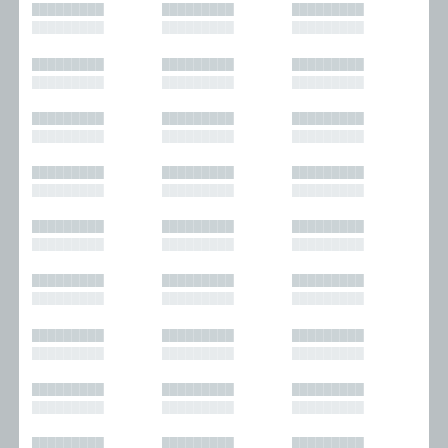
█████████
█████████
█████████
█████████
█████████
█████████
█████████
█████████
█████████
█████████
█████████
█████████
█████████
█████████
█████████
█████████
█████████
█████████
█████████
█████████
█████████
█████████
█████████
█████████
█████████
█████████
█████████
█████████
█████████
█████████
█████████
█████████
█████████
█████████
█████████
█████████
█████████
█████████
█████████
█████████
█████████
█████████
█████████
█████████
█████████
█████████
█████████
█████████
█████████
█████████
█████████