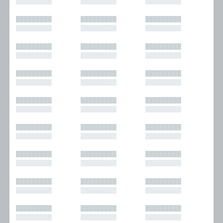
█████████
█████████
█████████
█████████
█████████
█████████
█████████
█████████
█████████
█████████
█████████
█████████
█████████
█████████
█████████
█████████
█████████
█████████
█████████
█████████
█████████
█████████
█████████
█████████
█████████
█████████
█████████
█████████
█████████
█████████
█████████
█████████
█████████
█████████
█████████
█████████
█████████
█████████
█████████
█████████
█████████
█████████
█████████
█████████
█████████
█████████
█████████
█████████
█████████
█████████
█████████