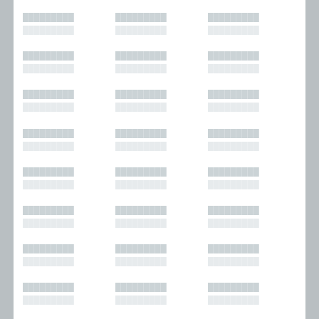
█████████
█████████
█████████
█████████
█████████
█████████
█████████
█████████
█████████
█████████
█████████
█████████
█████████
█████████
█████████
█████████
█████████
█████████
█████████
█████████
█████████
█████████
█████████
█████████
█████████
█████████
█████████
█████████
█████████
█████████
█████████
█████████
█████████
█████████
█████████
█████████
█████████
█████████
█████████
█████████
█████████
█████████
█████████
█████████
█████████
█████████
█████████
█████████