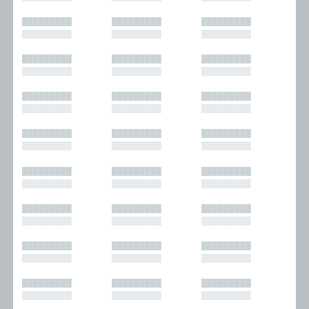
█████████
█████████
█████████
█████████
█████████
█████████
█████████
█████████
█████████
█████████
█████████
█████████
█████████
█████████
█████████
█████████
█████████
█████████
█████████
█████████
█████████
█████████
█████████
█████████
█████████
█████████
█████████
█████████
█████████
█████████
█████████
█████████
█████████
█████████
█████████
█████████
█████████
█████████
█████████
█████████
█████████
█████████
█████████
█████████
█████████
█████████
█████████
█████████