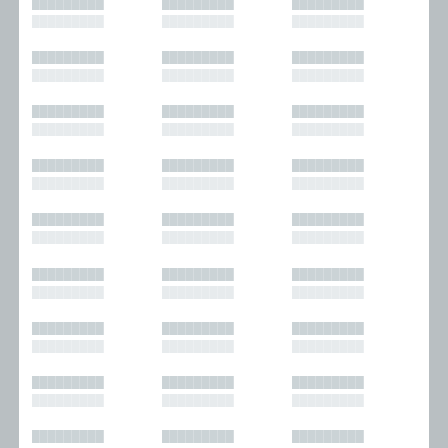
█████████
█████████
█████████
█████████
█████████
█████████
█████████
█████████
█████████
█████████
█████████
█████████
█████████
█████████
█████████
█████████
█████████
█████████
█████████
█████████
█████████
█████████
█████████
█████████
█████████
█████████
█████████
█████████
█████████
█████████
█████████
█████████
█████████
█████████
█████████
█████████
█████████
█████████
█████████
█████████
█████████
█████████
█████████
█████████
█████████
█████████
█████████
█████████
█████████
█████████
█████████