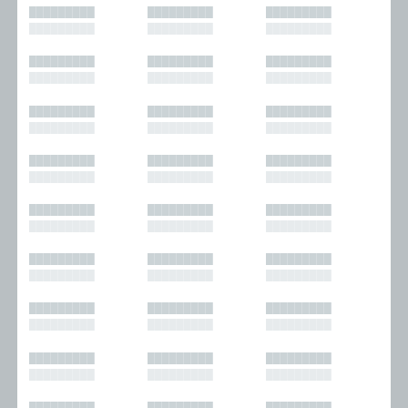
█████████
█████████
█████████
█████████
█████████
█████████
█████████
█████████
█████████
█████████
█████████
█████████
█████████
█████████
█████████
█████████
█████████
█████████
█████████
█████████
█████████
█████████
█████████
█████████
█████████
█████████
█████████
█████████
█████████
█████████
█████████
█████████
█████████
█████████
█████████
█████████
█████████
█████████
█████████
█████████
█████████
█████████
█████████
█████████
█████████
█████████
█████████
█████████
█████████
█████████
█████████