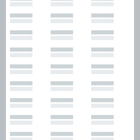
█████████
█████████
█████████
█████████
█████████
█████████
█████████
█████████
█████████
█████████
█████████
█████████
█████████
█████████
█████████
█████████
█████████
█████████
█████████
█████████
█████████
█████████
█████████
█████████
█████████
█████████
█████████
█████████
█████████
█████████
█████████
█████████
█████████
█████████
█████████
█████████
█████████
█████████
█████████
█████████
█████████
█████████
█████████
█████████
█████████
█████████
█████████
█████████
█████████
█████████
█████████