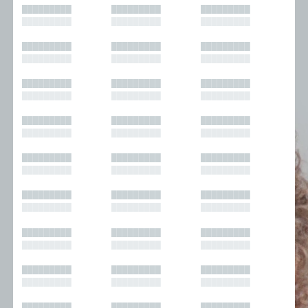
█████████
█████████
█████████
█████████
█████████
█████████
█████████
█████████
█████████
█████████
█████████
█████████
█████████
█████████
█████████
█████████
█████████
█████████
█████████
█████████
█████████
█████████
█████████
█████████
█████████
█████████
█████████
█████████
█████████
█████████
█████████
█████████
█████████
█████████
█████████
█████████
█████████
█████████
█████████
█████████
█████████
█████████
█████████
█████████
█████████
█████████
█████████
█████████
█████████
█████████
█████████