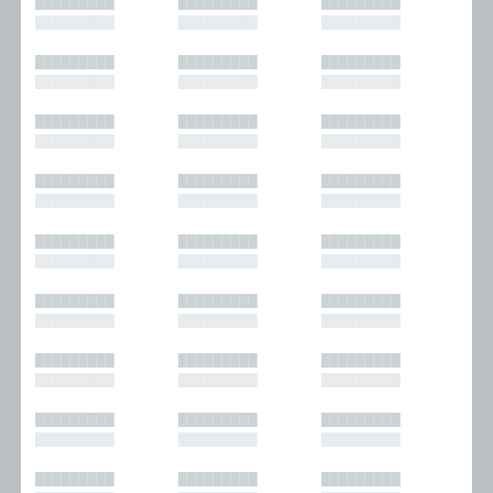
█████████
█████████
█████████
█████████
█████████
█████████
█████████
█████████
█████████
█████████
█████████
█████████
█████████
█████████
█████████
█████████
█████████
█████████
█████████
█████████
█████████
█████████
█████████
█████████
█████████
█████████
█████████
█████████
█████████
█████████
█████████
█████████
█████████
█████████
█████████
█████████
█████████
█████████
█████████
█████████
█████████
█████████
█████████
█████████
█████████
█████████
█████████
█████████
█████████
█████████
█████████