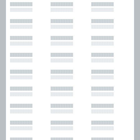
█████████
█████████
█████████
█████████
█████████
█████████
█████████
█████████
█████████
█████████
█████████
█████████
█████████
█████████
█████████
█████████
█████████
█████████
█████████
█████████
█████████
█████████
█████████
█████████
█████████
█████████
█████████
█████████
█████████
█████████
█████████
█████████
█████████
█████████
█████████
█████████
█████████
█████████
█████████
█████████
█████████
█████████
█████████
█████████
█████████
█████████
█████████
█████████
█████████
█████████
█████████