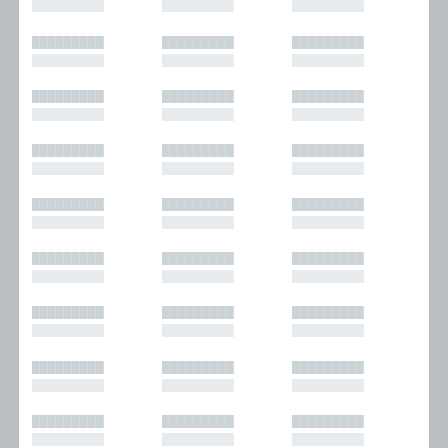
█████████
█████████
█████████
█████████
█████████
█████████
█████████
█████████
█████████
█████████
█████████
█████████
█████████
█████████
█████████
█████████
█████████
█████████
█████████
█████████
█████████
█████████
█████████
█████████
█████████
█████████
█████████
█████████
█████████
█████████
█████████
█████████
█████████
█████████
█████████
█████████
█████████
█████████
█████████
█████████
█████████
█████████
█████████
█████████
█████████
█████████
█████████
█████████
█████████
█████████
█████████