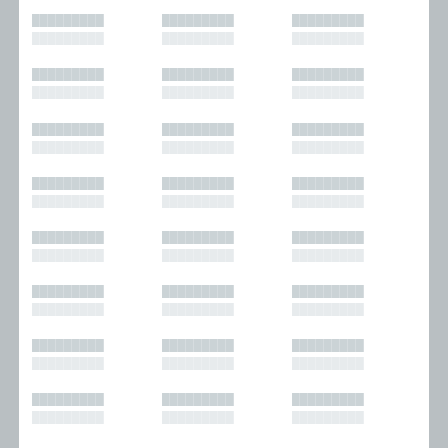
█████████
█████████
█████████
█████████
█████████
█████████
█████████
█████████
█████████
█████████
█████████
█████████
█████████
█████████
█████████
█████████
█████████
█████████
█████████
█████████
█████████
█████████
█████████
█████████
█████████
█████████
█████████
█████████
█████████
█████████
█████████
█████████
█████████
█████████
█████████
█████████
█████████
█████████
█████████
█████████
█████████
█████████
█████████
█████████
█████████
█████████
█████████
█████████