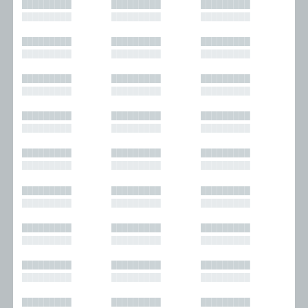
█████████
█████████
█████████
█████████
█████████
█████████
█████████
█████████
█████████
█████████
█████████
█████████
█████████
█████████
█████████
█████████
█████████
█████████
█████████
█████████
█████████
█████████
█████████
█████████
█████████
█████████
█████████
█████████
█████████
█████████
█████████
█████████
█████████
█████████
█████████
█████████
█████████
█████████
█████████
█████████
█████████
█████████
█████████
█████████
█████████
█████████
█████████
█████████
█████████
█████████
█████████