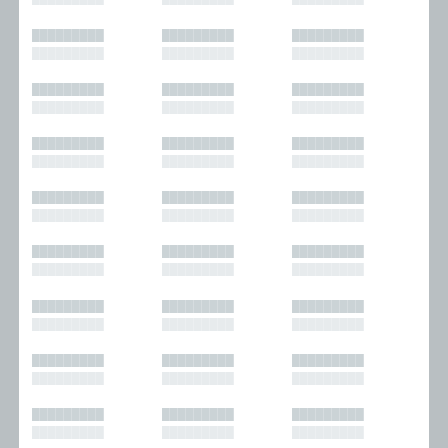
█████████
█████████
█████████
█████████
█████████
█████████
█████████
█████████
█████████
█████████
█████████
█████████
█████████
█████████
█████████
█████████
█████████
█████████
█████████
█████████
█████████
█████████
█████████
█████████
█████████
█████████
█████████
█████████
█████████
█████████
█████████
█████████
█████████
█████████
█████████
█████████
█████████
█████████
█████████
█████████
█████████
█████████
█████████
█████████
█████████
█████████
█████████
█████████