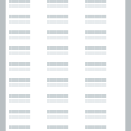
█████████
█████████
█████████
█████████
█████████
█████████
█████████
█████████
█████████
█████████
█████████
█████████
█████████
█████████
█████████
█████████
█████████
█████████
█████████
█████████
█████████
█████████
█████████
█████████
█████████
█████████
█████████
█████████
█████████
█████████
█████████
█████████
█████████
█████████
█████████
█████████
█████████
█████████
█████████
█████████
█████████
█████████
█████████
█████████
█████████
█████████
█████████
█████████
█████████
█████████
█████████