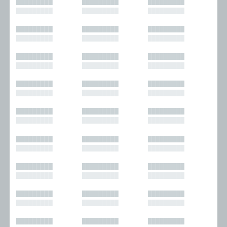
█████████
█████████
█████████
█████████
█████████
█████████
█████████
█████████
█████████
█████████
█████████
█████████
█████████
█████████
█████████
█████████
█████████
█████████
█████████
█████████
█████████
█████████
█████████
█████████
█████████
█████████
█████████
█████████
█████████
█████████
█████████
█████████
█████████
█████████
█████████
█████████
█████████
█████████
█████████
█████████
█████████
█████████
█████████
█████████
█████████
█████████
█████████
█████████
█████████
█████████
█████████