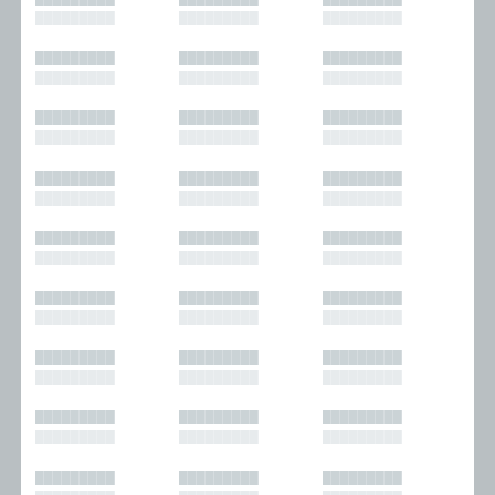
█████████
█████████
█████████
█████████
█████████
█████████
█████████
█████████
█████████
█████████
█████████
█████████
█████████
█████████
█████████
█████████
█████████
█████████
█████████
█████████
█████████
█████████
█████████
█████████
█████████
█████████
█████████
█████████
█████████
█████████
█████████
█████████
█████████
█████████
█████████
█████████
█████████
█████████
█████████
█████████
█████████
█████████
█████████
█████████
█████████
█████████
█████████
█████████