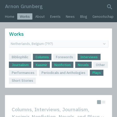
Arnon Grunberg
search query
Home
Works
About
Events
News
Blog
Genootschap
Works
Bibliophilic
Columns
Forewords
Interviews
Journalism
Kasimir
Nonfiction
Novels
Other
Performances
Periodicals and Anthologies
Plays
Short Stories
Columns, Interviews, Journalism,
Kasimir, Nonfiction, Novels, and Plays