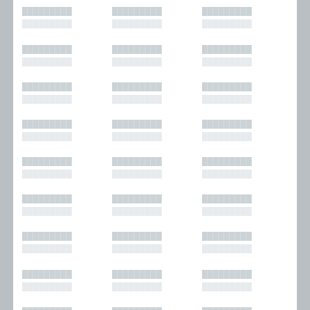
█████████
█████████
█████████
█████████
█████████
█████████
█████████
█████████
█████████
█████████
█████████
█████████
█████████
█████████
█████████
█████████
█████████
█████████
█████████
█████████
█████████
█████████
█████████
█████████
█████████
█████████
█████████
█████████
█████████
█████████
█████████
█████████
█████████
█████████
█████████
█████████
█████████
█████████
█████████
█████████
█████████
█████████
█████████
█████████
█████████
█████████
█████████
█████████