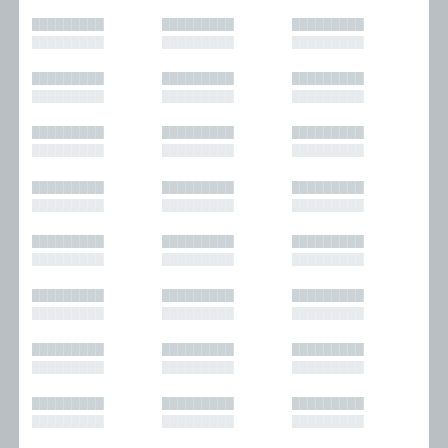
█████████
█████████
█████████
█████████
█████████
█████████
█████████
█████████
█████████
█████████
█████████
█████████
█████████
█████████
█████████
█████████
█████████
█████████
█████████
█████████
█████████
█████████
█████████
█████████
█████████
█████████
█████████
█████████
█████████
█████████
█████████
█████████
█████████
█████████
█████████
█████████
█████████
█████████
█████████
█████████
█████████
█████████
█████████
█████████
█████████
█████████
█████████
█████████