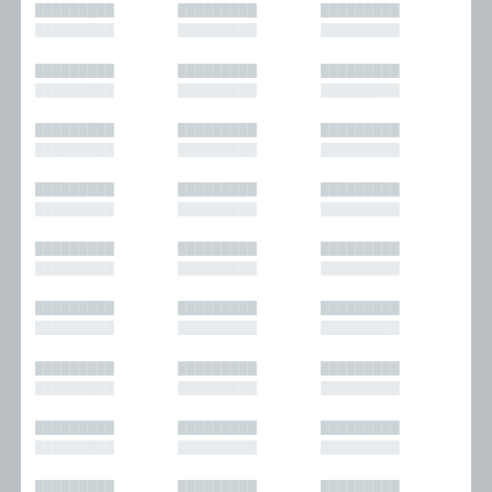
█████████
█████████
█████████
█████████
█████████
█████████
█████████
█████████
█████████
█████████
█████████
█████████
█████████
█████████
█████████
█████████
█████████
█████████
█████████
█████████
█████████
█████████
█████████
█████████
█████████
█████████
█████████
█████████
█████████
█████████
█████████
█████████
█████████
█████████
█████████
█████████
█████████
█████████
█████████
█████████
█████████
█████████
█████████
█████████
█████████
█████████
█████████
█████████
█████████
█████████
█████████