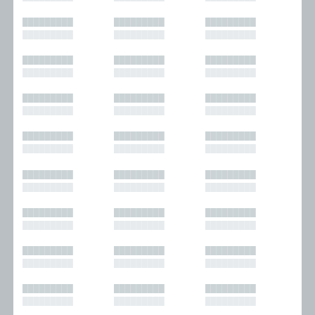
█████████
█████████
█████████
█████████
█████████
█████████
█████████
█████████
█████████
█████████
█████████
█████████
█████████
█████████
█████████
█████████
█████████
█████████
█████████
█████████
█████████
█████████
█████████
█████████
█████████
█████████
█████████
█████████
█████████
█████████
█████████
█████████
█████████
█████████
█████████
█████████
█████████
█████████
█████████
█████████
█████████
█████████
█████████
█████████
█████████
█████████
█████████
█████████