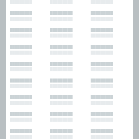
█████████
█████████
█████████
█████████
█████████
█████████
█████████
█████████
█████████
█████████
█████████
█████████
█████████
█████████
█████████
█████████
█████████
█████████
█████████
█████████
█████████
█████████
█████████
█████████
█████████
█████████
█████████
█████████
█████████
█████████
█████████
█████████
█████████
█████████
█████████
█████████
█████████
█████████
█████████
█████████
█████████
█████████
█████████
█████████
█████████
█████████
█████████
█████████
█████████
█████████
█████████