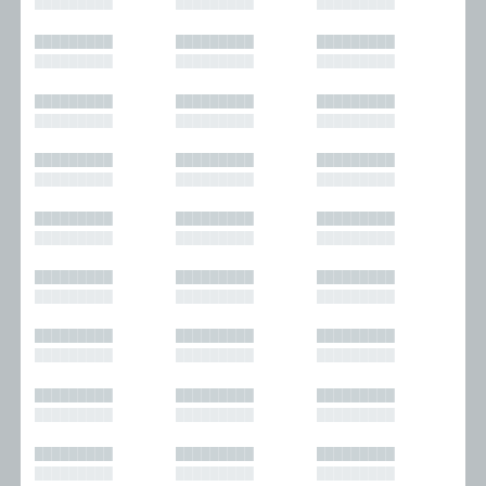
█████████
█████████
█████████
█████████
█████████
█████████
█████████
█████████
█████████
█████████
█████████
█████████
█████████
█████████
█████████
█████████
█████████
█████████
█████████
█████████
█████████
█████████
█████████
█████████
█████████
█████████
█████████
█████████
█████████
█████████
█████████
█████████
█████████
█████████
█████████
█████████
█████████
█████████
█████████
█████████
█████████
█████████
█████████
█████████
█████████
█████████
█████████
█████████
█████████
█████████
█████████