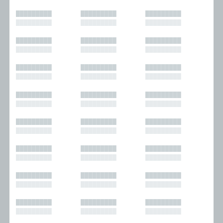
█████████
█████████
█████████
█████████
█████████
█████████
█████████
█████████
█████████
█████████
█████████
█████████
█████████
█████████
█████████
█████████
█████████
█████████
█████████
█████████
█████████
█████████
█████████
█████████
█████████
█████████
█████████
█████████
█████████
█████████
█████████
█████████
█████████
█████████
█████████
█████████
█████████
█████████
█████████
█████████
█████████
█████████
█████████
█████████
█████████
█████████
█████████
█████████