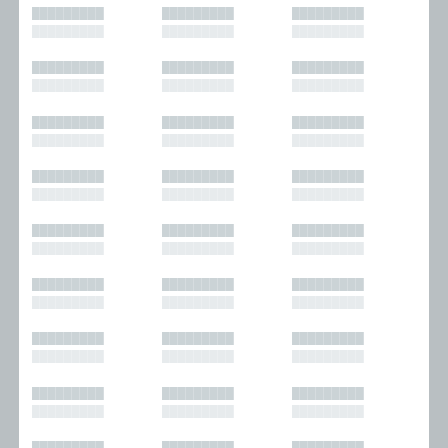
█████████
█████████
█████████
█████████
█████████
█████████
█████████
█████████
█████████
█████████
█████████
█████████
█████████
█████████
█████████
█████████
█████████
█████████
█████████
█████████
█████████
█████████
█████████
█████████
█████████
█████████
█████████
█████████
█████████
█████████
█████████
█████████
█████████
█████████
█████████
█████████
█████████
█████████
█████████
█████████
█████████
█████████
█████████
█████████
█████████
█████████
█████████
█████████
█████████
█████████
█████████