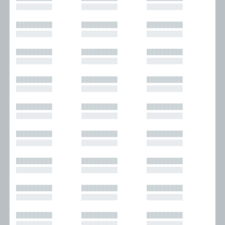
█████████
█████████
█████████
█████████
█████████
█████████
█████████
█████████
█████████
█████████
█████████
█████████
█████████
█████████
█████████
█████████
█████████
█████████
█████████
█████████
█████████
█████████
█████████
█████████
█████████
█████████
█████████
█████████
█████████
█████████
█████████
█████████
█████████
█████████
█████████
█████████
█████████
█████████
█████████
█████████
█████████
█████████
█████████
█████████
█████████
█████████
█████████
█████████
█████████
█████████
█████████