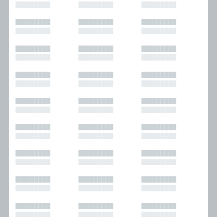
█████████
█████████
█████████
█████████
█████████
█████████
█████████
█████████
█████████
█████████
█████████
█████████
█████████
█████████
█████████
█████████
█████████
█████████
█████████
█████████
█████████
█████████
█████████
█████████
█████████
█████████
█████████
█████████
█████████
█████████
█████████
█████████
█████████
█████████
█████████
█████████
█████████
█████████
█████████
█████████
█████████
█████████
█████████
█████████
█████████
█████████
█████████
█████████
█████████
█████████
█████████