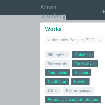
Arnon
H
Grunberg
Works
Bibliophilic
Columns
Forewords
Interviews
Journalism
Kasimir
Nonfiction
Novels
Other
Performances
Periodicals and Anthologies