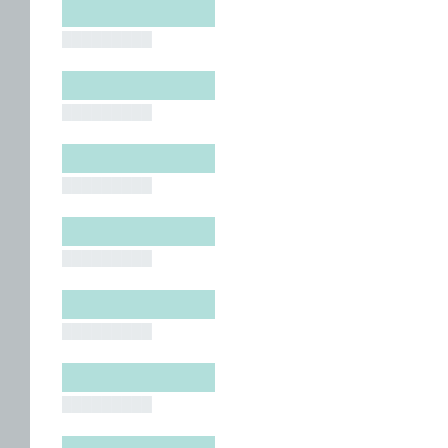
█████████
█████████
█████████
█████████
█████████
█████████
█████████
█████████
█████████
█████████
█████████
█████████