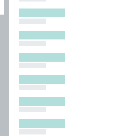
█████████
█████████
█████████
█████████
█████████
█████████
█████████
█████████
█████████
█████████
█████████
█████████