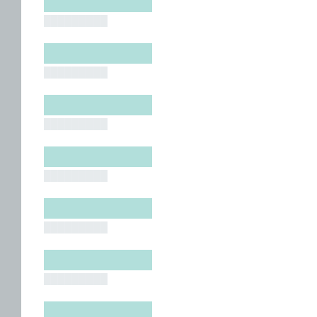
█████████
█████████
█████████
█████████
█████████
█████████
█████████
█████████
█████████
█████████
█████████
█████████
█████████