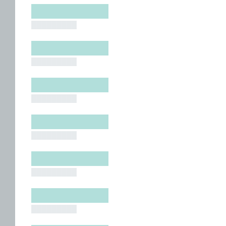
█████████
█████████
█████████
█████████
█████████
█████████
█████████
█████████
█████████
█████████
█████████
█████████