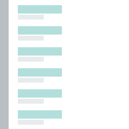
█████████
█████████
█████████
█████████
█████████
█████████
█████████
█████████
█████████
█████████
█████████
█████████