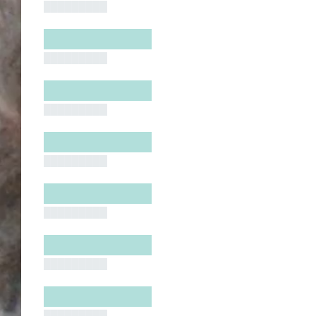
█████████
█████████
█████████
█████████
█████████
█████████
█████████
█████████
█████████
█████████
█████████
█████████
█████████